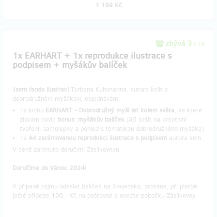
1 199 Kč
zbývá 3
z 10
1x EARHART + 1x reprodukce ilustrace s
podpisem + myšákův balíček
Jsem fanda ilustrací
Torbena Kuhlmanna, autora knih o
dobrodružném myšákovi, objednávám:
1x knihu
EARHART - Dobrodružný myší let kolem světa
, ke které
získám navíc
bonus: myšákův balíček
(A5 sešit na kreativní
tvoření, samolepky a pohled s tématikou dobrodružného myšáka)
1x
A4 zarámovanou reprodukci ilustrace s podpisem
autora knih.
V ceně zahrnuto doručení Zásilkovnou.
Doručíme do Vánoc 2024!
V případě zájmu odeslat balíček na Slovensko, prosíme, při platbě
ještě přidejte 100,- Kč na poštovné a uveďte pobočku Zásilkovny.