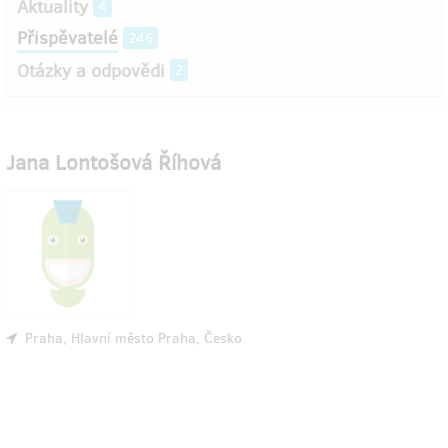
Aktuality
4
Přispěvatelé
246
Otázky a odpovědi
2
Jana Lontošová Říhová
Praha, Hlavní město Praha, Česko