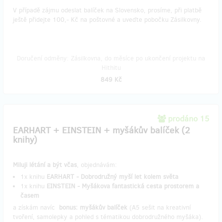
V případě zájmu odeslat balíček na Slovensko, prosíme, při platbě
ještě přidejte 100,- Kč na poštovné a uveďte pobočku Zásilkovny.
Doručení odměny: Zásilkovna, do měsíce po ukončení projektu na
Hithitu
849 Kč
prodáno 15
EARHART + EINSTEIN + myšákův balíček (2
knihy)
Miluji létání a být včas
, objednávám:
1x knihu
EARHART - Dobrodružný myší let kolem světa
1x knihu
EINSTEIN - Myšákova fantastická cesta prostorem a
časem
a získám navíc
bonus: myšákův balíček
(A5 sešit na kreativní
tvoření, samolepky a pohled s tématikou dobrodružného myšáka).