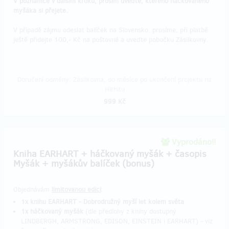
V poznámce v dalším kroku, prosím uveďte, kterého háčkovaného
myšáka si přejete.
V případě zájmu odeslat balíček na Slovensko, prosíme, při platbě
ještě přidejte 100,- Kč na poštovné a uveďte pobočku Zásilkovny.
Doručení odměny: Zásilkovna, do měsíce po ukončení projektu na
Hithitu
999 Kč
Vyprodáno!!
Kniha EARHART + háčkovaný myšák + časopis
Myšák + myšákův balíček (bonus)
Objednávám
limitovanou edici
:
1x knihu EARHART - Dobrodružný myší let kolem světa
1x háčkovaný myšák
(dle předlohy z knihy dostupný
LINDBERGH, ARMSTRONG, EDISON, EINSTEIN i EARHART) - viz