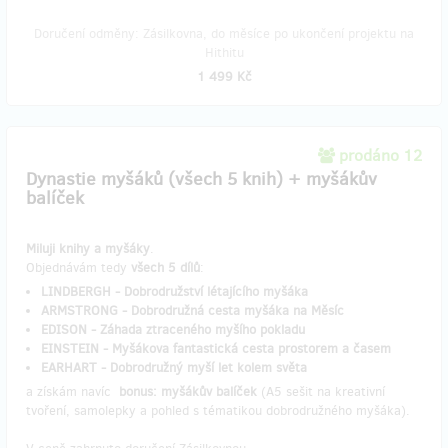
Doručení odměny: Zásilkovna, do měsíce po ukončení projektu na
Hithitu
1 499 Kč
prodáno 12
Dynastie myšáků (všech 5 knih) + myšákův
balíček
Miluji knihy a myšáky
.
Objednávám tedy
všech 5 dílů
:
LINDBERGH - Dobrodružství létajícího myšáka
ARMSTRONG
- Dobrodružná cesta myšáka na Měsíc
EDISON - Záhada ztraceného myšího pokladu
EINSTEIN - Myšákova fantastická cesta prostorem a časem
EARHART
- Dobrodružný myší let kolem světa
a získám navíc
bonus: myšákův balíček
(A5 sešit na kreativní
tvoření, samolepky a pohled s tématikou dobrodružného myšáka).