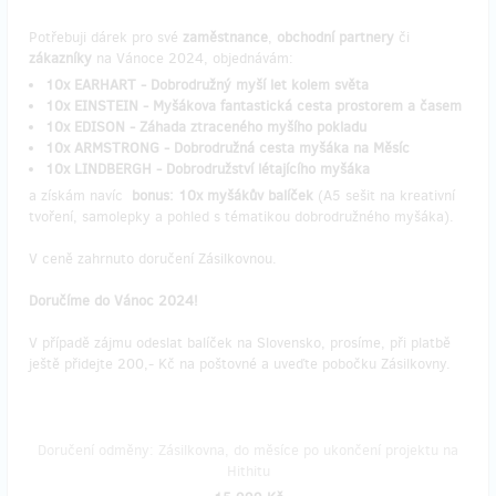
Potřebuji dárek pro své
zaměstnance
,
obchodní partnery
či
zákazníky
na Vánoce 2024, objednávám:
10x EARHART - Dobrodružný myší let kolem světa
10x EINSTEIN - Myšákova fantastická cesta prostorem a časem
10x EDISON - Záhada ztraceného myšího pokladu
10x ARMSTRONG - Dobrodružná cesta myšáka na Měsíc
10x LINDBERGH - Dobrodružství létajícího myšáka
a získám navíc
bonus: 10x myšákův balíček
(A5 sešit na kreativní
tvoření, samolepky a pohled s tématikou dobrodružného myšáka).
V ceně zahrnuto doručení Zásilkovnou.
Doručíme do Vánoc 2024!
V případě zájmu odeslat balíček na Slovensko, prosíme, při platbě
ještě přidejte 200,- Kč na poštovné a uveďte pobočku Zásilkovny.
Doručení odměny: Zásilkovna, do měsíce po ukončení projektu na
Hithitu