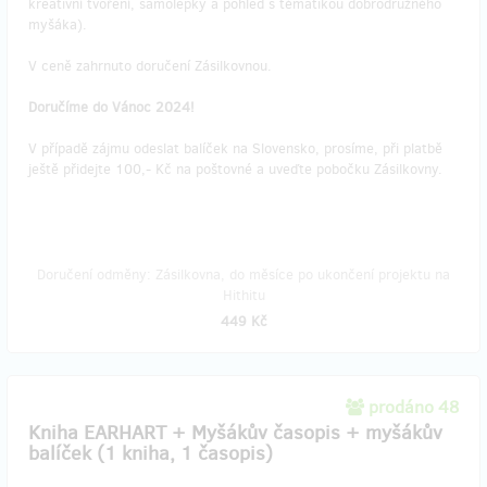
kreativní tvoření, samolepky a pohled s tématikou dobrodružného
myšáka).
V ceně zahrnuto doručení Zásilkovnou.
Doručíme do Vánoc 2024!
V případě zájmu odeslat balíček na Slovensko, prosíme, při platbě
ještě přidejte 100,- Kč na poštovné a uveďte pobočku Zásilkovny.
Doručení odměny: Zásilkovna, do měsíce po ukončení projektu na
Hithitu
449 Kč
prodáno 48
Kniha EARHART + Myšákův časopis + myšákův
balíček (1 kniha, 1 časopis)