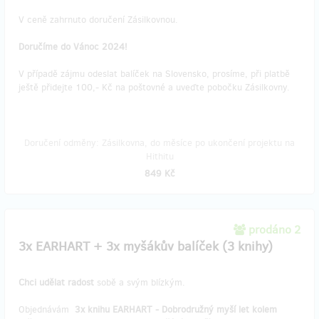
V ceně zahrnuto doručení Zásilkovnou.
Doručíme do Vánoc 2024!
V případě zájmu odeslat balíček na Slovensko, prosíme, při platbě
ještě přidejte 100,- Kč na poštovné a uveďte pobočku Zásilkovny.
Doručení odměny: Zásilkovna, do měsíce po ukončení projektu na
Hithitu
849 Kč
prodáno 2
3x EARHART + 3x myšákův balíček (3 knihy)
Chci udělat radost
sobě a svým blízkým.
Objednávám
3x knihu EARHART - Dobrodružný myší let kolem