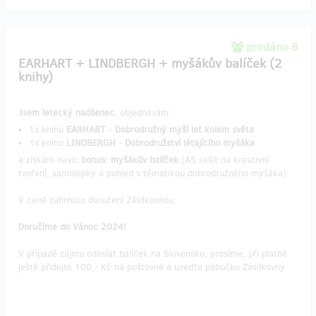
prodáno 8
EARHART + LINDBERGH + myšákův balíček (2
knihy)
Jsem letecký nadšenec
, objednávám:
1x knihu
EARHART
-
Dobrodružný myší let kolem světa
1x knihu
LINDBERGH
-
Dobrodružství létajícího myšáka
a získám navíc
bonus: myšákův balíček
(A5 sešit na kreativní
tvoření, samolepky a pohled s tématikou dobrodružného myšáka).
V ceně zahrnuto doručení Zásilkovnou.
Doručíme do Vánoc 2024!
V případě zájmu odeslat balíček na Slovensko, prosíme, při platbě
ještě přidejte 100,- Kč na poštovné a uveďte pobočku Zásilkovny.