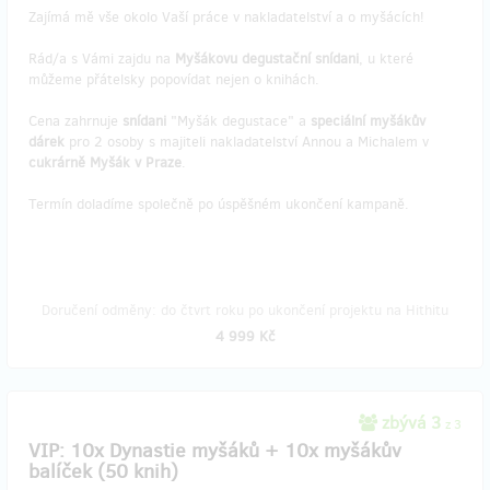
Zajímá mě vše okolo Vaší práce v nakladatelství a o myšácích!
Rád/a s Vámi zajdu na
Myšákovu degustační snídani
, u které
můžeme přátelsky popovídat nejen o knihách.
Cena zahrnuje
snídani
"Myšák degustace" a
speciální myšákův
dárek
pro 2 osoby s majiteli nakladatelství Annou a Michalem v
cukrárně Myšák v Praze
.
Termín doladíme společně po úspěšném ukončení kampaně.
Doručení odměny: do čtvrt roku po ukončení projektu na Hithitu
4 999 Kč
zbývá 3
z 3
VIP: 10x Dynastie myšáků + 10x myšákův
balíček (50 knih)