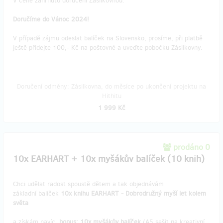
V ceně zahrnuto doručení Zásilkovnou.
Doručíme do Vánoc 2024!
V případě zájmu odeslat balíček na Slovensko, prosíme, při platbě
ještě přidejte 100,- Kč na poštovné a uveďte pobočku Zásilkovny.
Doručení odměny: Zásilkovna, do měsíce po ukončení projektu na
Hithitu
1 999 Kč
prodáno 0
10x EARHART + 10x myšákův balíček (10 knih)
Chci udělat radost spoustě dětem a tak objednávám
základní balíček
10x knihu EARHART - Dobrodružný myší let kolem
světa
a získám navíc
bonus: 10x myšákův
balíček
(A5 sešit na kreativní