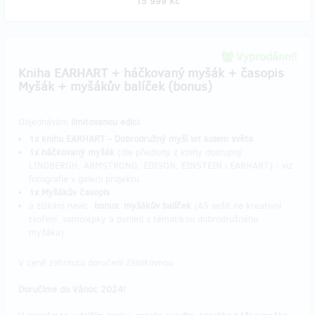
15 999 Kč
Vyprodáno!!
Kniha EARHART + háčkovaný myšák + časopis
Myšák + myšákův balíček (bonus)
Objednávám
limitovanou edici
:
1x knihu EARHART - Dobrodružný myší let kolem světa
1x háčkovaný myšák
(dle předlohy z knihy dostupný
LINDBERGH, ARMSTRONG, EDISON, EINSTEIN i EARHART) - viz
fotografie v galerii projektu
1x Myšákův časopis
a získám navíc
bonus
:
myšákův balíček
(A5 sešit na kreativní
tvoření, samolepky a pohled s tématikou dobrodružného
myšáka).
V ceně zahrnuto doručení Zásilkovnou.
Doručíme do Vánoc 2024!