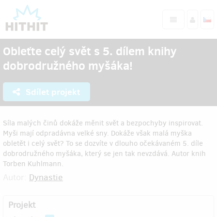
Obleťte celý svět s 5. dílem knihy
dobrodružného myšáka!
Sdílet projekt
Síla malých činů dokáže měnit svět a bezpochyby inspirovat.
Myši mají odpradávna velké sny. Dokáže však malá myška
obletět i celý svět? To se dozvíte v dlouho očekávaném 5. díle
dobrodružného myšáka, který se jen tak nevzdává. Autor knih
Torben Kuhlmann.
Autor:
Dynastie
Projekt