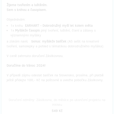
Žijeme tvořením a luštěním.
Sem s knihou a časopisem.
Objednávám:
1x knihu
EARHART - Dobrodružný myší let kolem světa
1x
Myšákův časopis
plný tvoření, luštění, čtení a zábavy s
významnými myšáky
a získám navíc
bonus: myšákův balíček
(A5 sešit na kreativní
tvoření, samolepky a pohled s tématikou dobrodružného myšáka).
V ceně zahrnuto doručení Zásilkovnou.
Doručíme do Vánoc 2024!
V případě zájmu odeslat balíček na Slovensko, prosíme, při platbě
ještě přidejte 100,- Kč na poštovné a uveďte pobočku Zásilkovny.
Doručení odměny: Zásilkovna, do měsíce po ukončení projektu na
Hithitu
549 Kč