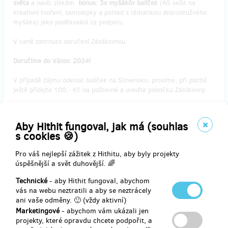
světa
a navíc získám
bonus: 3x myšákův balíček
(A5 sešit na
kreativní tvoření, samolepky a pohled s tématikou dobrodružného
myšáka) jako poděkování za podporu.
V ceně zahrnuto doručení Zásilkovnou.
Doručíme do Vánoc 2024!
V případě zájmu odeslat balíček na Slovensko, prosíme, při platbě
ještě přidejte 100,- Kč na poštovné a uveďte pobočku Zásilkovny.
Aby Hithit fungoval, jak má (souhlas
Doručení odměny: Zásilkovna, do měsíce po ukončení projektu na
s cookies 🍪)
Hithitu
1 199 Kč
Pro váš nejlepší zážitek z Hithitu, aby byly projekty
úspěšnější a svět duhovější. 🌈
Technické
- aby Hithit fungoval, abychom
vás na webu neztratili a aby se neztrácely
zbývá 3
z 5
ani vaše odměny. 🙂 (vždy aktivní)
Kniha EARHART + háčkovaný myšák + časopis
Marketingové
- abychom vám ukázali jen
Myšák + myšákův balíček (bonus)
projekty, které opravdu chcete podpořit, a