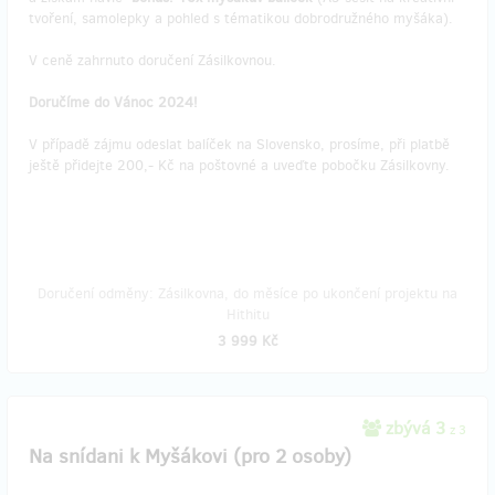
tvoření, samolepky a pohled s tématikou dobrodružného myšáka).
V ceně zahrnuto doručení Zásilkovnou.
Doručíme do Vánoc 2024!
V případě zájmu odeslat balíček na Slovensko, prosíme, při platbě
ještě přidejte 200,- Kč na poštovné a uveďte pobočku Zásilkovny.
Doručení odměny: Zásilkovna, do měsíce po ukončení projektu na
Hithitu
3 999 Kč
zbývá 3
z 3
Na snídani k Myšákovi (pro 2 osoby)