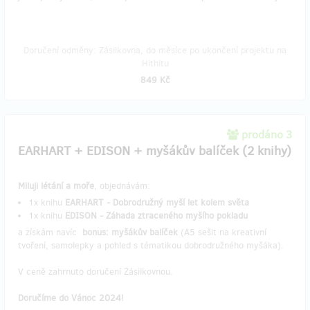
Doručení odměny: Zásilkovna, do měsíce po ukončení projektu na
Hithitu
849 Kč
prodáno 3
EARHART + EDISON + myšákův balíček (2 knihy)
Miluji létání a moře
, objednávám:
1x knihu
EARHART - Dobrodružný myší let kolem světa
1x knihu
EDISON - Záhada ztraceného myšího pokladu
a získám navíc
bonus: myšákův balíček
(A5 sešit na kreativní
tvoření, samolepky a pohled s tématikou dobrodružného myšáka).
V ceně zahrnuto doručení Zásilkovnou.
Doručíme do Vánoc 2024!