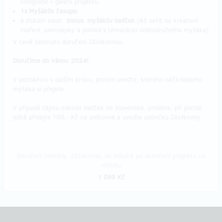
fotografie v galerii projektu
1x Myšákův časopis
a získám navíc
bonus: myšákův balíček
(A5 sešit na kreativní
tvoření, samolepky a pohled s tématikou dobrodružného myšáka)
V ceně zahrnuto doručení Zásilkovnou.
Doručíme do Vánoc 2024!
V poznámce v dalším kroku, prosím uveďte, kterého háčkovaného
myšáka si přejete.
V případě zájmu odeslat balíček na Slovensko, prosíme, při platbě
ještě přidejte 100,- Kč na poštovné a uveďte pobočku Zásilkovny.
Doručení odměny: Zásilkovna, do měsíce po ukončení projektu na
Hithitu
1 099 Kč