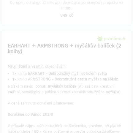
Doručení odměny: Zásilkovna, do měsíce po ukončení projektu na
Hithitu
849 Kč
prodáno 5
EARHART + ARMSTRONG + myšákův balíček (2
knihy)
Miluji létání a vesmír
, objednávám:
1x knihu
EARHART - Dobrodružný myší let kolem světa
1x knihu
ARMSTRONG - Dobrodružná cesta myšáka na Měsíc
a získám navíc
bonus: myšákův balíček
(A5 sešit na kreativní
tvoření, samolepky a pohled s tématikou dobrodružného myšáka).
V ceně zahrnuto doručení Zásilkovnou.
Doručíme do Vánoc 2024!
V případě zájmu odeslat balíček na Slovensko, prosíme, při platbě
ještě přidejte 100,- Kč na poštovné a uveďte pobočku Zásilkovny.