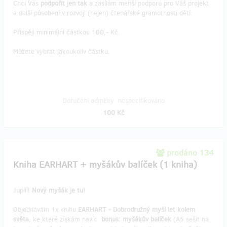
Chci Vás
podpořit jen tak
a zasílám menší podporu pro Váš projekt
a další působení v rozvoji (nejen) čtenářské gramotnosti dětí.
Přispěji minimální částkou 100,- Kč.
Můžete vybrat jakoukoliv částku.
Doručení odměny: nespecifikováno
100 Kč
prodáno 134
Kniha EARHART + myšákův balíček (1 kniha)
Jupííí!
Nový myšák je tu!
Objednávám 1x knihu
EARHART - Dobrodružný myší let kolem
světa
, ke které získám navíc
bonus: myšákův balíček
(A5 sešit na