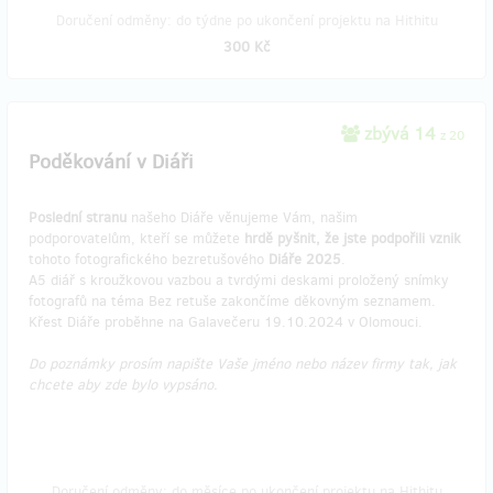
Doručení odměny: do týdne po ukončení projektu na Hithitu
300 Kč
zbývá 14
z 20
Poděkování v Diáři
Poslední stranu
našeho Diáře věnujeme Vám, našim
podporovatelům, kteří se můžete
hrdě pyšnit, že jste podpořili vznik
tohoto fotografického bezretušového
Diáře 2025
.
A5 diář s kroužkovou vazbou a tvrdými deskami proložený snímky
fotografů na téma Bez retuše zakončíme děkovným seznamem.
Křest Diáře proběhne na Galavečeru 19.10.2024 v Olomouci.
Do poznámky prosím napište Vaše jméno nebo název firmy tak, jak
chcete aby zde bylo vypsáno.
Doručení odměny: do měsíce po ukončení projektu na Hithitu