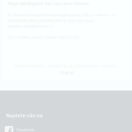
Tetuje Adél Bugnová, Red Cock tattoo Olomouc
.
Po skončení kampaně komunikujte prosím přímo s tatérkou na
Instagramu @bugnova.adel.tattoo nebo na e-mailu
bugnova.adela@seznam.cz
Do poznámky prosím napište Váš kontakt.
Doručení odměny: do týdne po ukončení projektu na Hithitu
1 500 Kč
Najdete nás na
Facebook