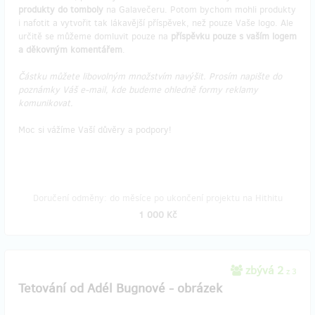
produkty do tomboly
na Galavečeru. Potom bychom mohli produkty
i nafotit a vytvořit tak lákavější příspěvek, než pouze Vaše logo. Ale
určitě se můžeme domluvit pouze na
příspěvku pouze s vaším logem
a děkovným komentářem
.
Částku můžete libovolným množstvím navýšit. Prosím napište do
poznámky Váš e-mail, kde budeme ohledně formy reklamy
komunikovat.
Moc si vážíme Vaší důvěry a podpory!
Doručení odměny: do měsíce po ukončení projektu na Hithitu
1 000 Kč
zbývá 2
z 3
Tetování od Adél Bugnové - obrázek