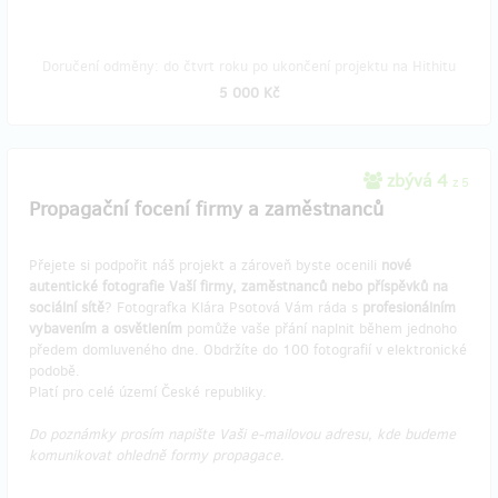
Doručení odměny: do čtvrt roku po ukončení projektu na Hithitu
5 000 Kč
zbývá 4
z 5
Propagační focení firmy a zaměstnanců
Přejete si podpořit náš projekt a zároveň byste ocenili
nové
autentické fotografie Vaší firmy, zaměstnanců nebo příspěvků na
sociální sítě
? Fotografka Klára Psotová Vám ráda s
profesionálním
vybavením a osvětlením
pomůže vaše přání naplnit během jednoho
předem domluveného dne. Obdržíte do 100 fotografií v elektronické
podobě.
Platí pro celé území České republiky.
Do poznámky prosím napište Vaši e-mailovou adresu, kde budeme
komunikovat ohledně formy propagace.