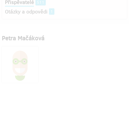
Přispěvatelé
511
Otázky a odpovědi
1
Petra Mačáková