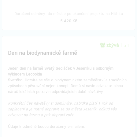
Doručení odměny: do měsíce po ukončení projektu na Hithitu
5 420 Kč
zbývá 1
z 1
Den na biodynamické farmě
Jeden den na farmě Svatý Sedláček v Jeseníku s odborným
výkladem Leopolda
Svatého.
Dozvíte se vše o biodynamickém zemědělství a tradičních
způsobech pěstování nejen konopí. Domů si navíc odvezete plnou
náruč lokálních potravin odpovídajících době návštěvy.
Konkrétní čas návštěvy si domluvíte, nabídka platí 1 rok od
zaplacení a je nutné dopravit se do města Jeseník, odkud vás
odvezou na farmu a pak dopraví zpět.
Údaje k odměně budou doručeny e-mailem.