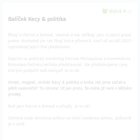
zbývá 4
z 5
Balíček Kecy & politika
Říkají si Petros a Bohouš. Vlastně si tak neříkají, jsou to jejich pravá
jména. Rozhodně jim tak říkají tisíce příznivců, kteří už od září 2021
vyprodávají jejich živá představení.
Experta na politický marketing Petrose Michopulose a komentátora
Bohuslava Pečinku netřeba představovat. Ale představujeme ceny,
kterými podpořili naši kampaň Je to oK.
Hrnek, magnet, otvírák Kecy & politika a kniha Jak jsme začali a
ještě neskončili? To chcete! Už jen proto, že kniha již není v běžném
prodeji.
Buď jako Petros a Bohouš a přispěj. Je to oK!
Odměna bude doručena poštou na Vámi uvedenou adresu, poštovné
je v ceně.