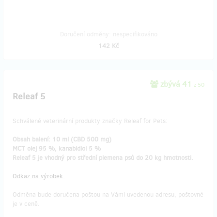
Doručení odměny: nespecifikováno
142 Kč
zbývá 41
z 50
Releaf 5
Schválené veterinární produkty značky Releaf for Pets:
Obsah balení: 10 ml (CBD 500 mg)
MCT olej 95 %, kanabidiol 5 %
Releaf 5 je vhodný pro střední plemena psů do 20 kg hmotnosti.
Odkaz na výrobek.
Odměna bude doručena poštou na Vámi uvedenou adresu, poštovné
je v ceně.