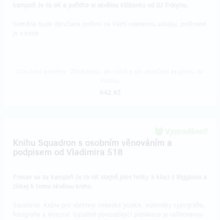
kampaň Je to oK a pořiďte si skvělou kšiltovku od DJ Frikyho.
Odměna bude doručena poštou na Vámi uvedenou adresu, poštovné
je v ceně.
Doručení odměny: Zásilkovna, do měsíce po ukončení projektu na
Hithitu
642 Kč
Vyprodáno!!
Knihu Squadron s osobním věnováním a
podpisem od Vladimira 518
Postav se za kampaň Je to oK stejně jako holky a kluci z Biggboss a
získej k tomu skvělou knihu.
Squadron. Kniha pro všechny nebeské jezdce, milovníky typografie,
fotografie a letectví. Vizuálně povznášející publikace je rafinovanou