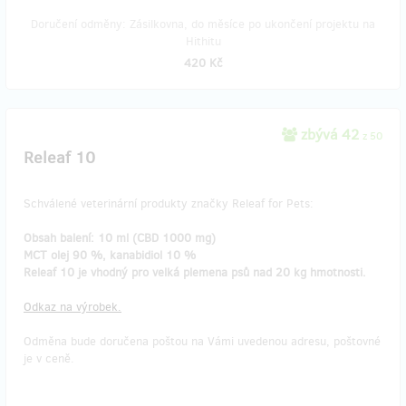
Doručení odměny: Zásilkovna, do měsíce po ukončení projektu na
Hithitu
420 Kč
zbývá 42
z 50
Releaf 10
Schválené veterinární produkty značky Releaf for Pets:
Obsah balení: 10 ml (CBD 1000 mg)
MCT olej 90 %, kanabidiol 10 %
Releaf 10 je vhodný pro velká plemena psů nad 20 kg hmotnosti.
Odkaz na výrobek.
Odměna bude doručena poštou na Vámi uvedenou adresu, poštovné
je v ceně.