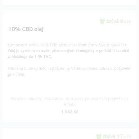
zbývá 9
z 25
10% CBD olej
Limitovaná edice 10% CBD oleje od rodinné firmy Svatý Sedláček.
Olej je vyroben z rostlin pěstovaných ekologicky v podhůří Jeseníků
a obsahuje do 1 % THC.
Odměna bude doručena poštou na Vámi uvedenou adresu, poštovné
je v ceně.
Doručení odměny: Zásilkovna, do měsíce po ukončení projektu na
Hithitu
1 042 Kč
zbývá 17
z 25