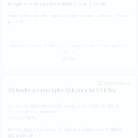
kampaň Je to oK a pořiďte si skvělé triko od DJ Frikyho.
Odměna bude doručena poštou na Vámi uvedenou adresu, poštovné
je v ceně.
Doručení odměny: Zásilkovna, do měsíce po ukončení projektu na
Hithitu
420 Kč
Vyprodáno!!
Kšiltovka a samolepky Frikolora by DJ Friky
DJ Friky se vyhrál díky své píli, talentu a tvrdé práci z Horního
Slavkova až mezi absolutní
světovou špičku.
DJ Friky je pojem a vám nabízí něco za svého merche. Podpořte
stejně jako on