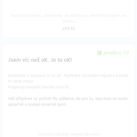
Doručení odměny: Zásilkovna, do měsíce po ukončení projektu na
Hithitu
250 Kč
prodáno 10
Jsem víc než oK. Je to oK!
Souhlasím s kampaní Je to oK. Myšlenka racionální regulace konopí
mi dává smysl.
Podporuji kampaň částkou 420 Kč.
Váš příspěvek se počítá! My uděláme vše pro to, abychom se mohli
společně o konopí konečně bavit.
Doručení odměny: nespecifikováno