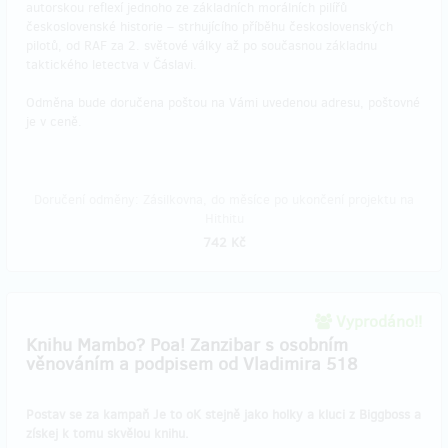
autorskou reflexí jednoho ze základních morálních pilířů
československé historie – strhujícího příběhu československých
pilotů, od RAF za 2. světové války až po současnou základnu
taktického letectva v Čáslavi.
Odměna bude doručena poštou na Vámi uvedenou adresu, poštovné
je v ceně.
Doručení odměny: Zásilkovna, do měsíce po ukončení projektu na
Hithitu
742 Kč
Vyprodáno!!
Knihu Mambo? Poa! Zanzibar s osobním
věnováním a podpisem od Vladimira 518
Postav se za kampaň Je to oK stejně jako holky a kluci z Biggboss a
získej k tomu skvělou knihu.