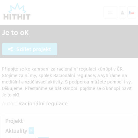
Je to oK
Sdílet projekt
Připojte se ke kampani za racionální regulaci k0n0pí v ČR.
Stojíme za ní my, spolek Racionální regulace, a vybíráme na
mediální a vzdělávací aktivity. S podporou můžete pomoci i vy.
Děkujeme. Přestaňme se bát k0n0pí, pojďme se o konopí bavit.
Je to oK!
Autor:
Racionální regulace
Projekt
Aktuality
5