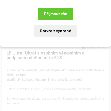
Doručení odměny: Zásilkovna, do měsíce po ukončení projektu na
Hithitu
1 842 Kč
zbývá 2
z 2
LP Ultra! Ultra! s osobním věnováním a
podpisem od Vladimira 518
Postav se za kampaň Je to oK stejně jako holky a kluci z Biggboss a
získej k tomu
skvělé LP. Buď jako Vladimir 518 a přispěj. Je to oK!
Pokud si zvolíš tuto cenu, získáš bonusově osobní věnování.
Odměna bude doručena poštou na Vámi uvedenou adresu, poštovné
je v ceně.