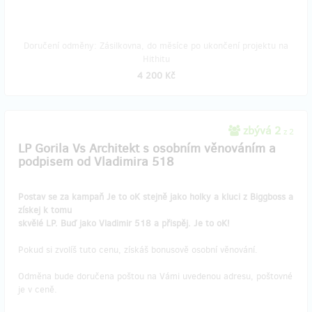
Doručení odměny: Zásilkovna, do měsíce po ukončení projektu na
Hithitu
4 200 Kč
zbývá 2
z 2
LP Gorila Vs Architekt s osobním věnováním a
podpisem od Vladimira 518
Postav se za kampaň Je to oK stejně jako holky a kluci z Biggboss a
získej k tomu
skvělé LP. Buď jako Vladimir 518 a přispěj. Je to oK!
Pokud si zvolíš tuto cenu, získáš bonusově osobní věnování.
Odměna bude doručena poštou na Vámi uvedenou adresu, poštovné
je v ceně.