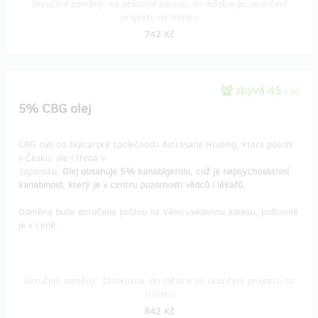
Doručení odměny: na poštovní adresu, do měsíce po ukončení
projektu na Hithitu
742 Kč
zbývá 45
z 50
5% CBG olej
CBG olej od švýcarské společnosti Astrasana Holding, která působí
v Česku, ale i třeba v
Japonsku.
Olej obsahuje 5% kanabigerolu, což je nepsychoaktivní
kanabinoid, který je v centru pozornosti vědců i lékařů.
Odměna bude doručena poštou na Vámi uvedenou adresu, poštovné
je v ceně.
Doručení odměny: Zásilkovna, do měsíce po ukončení projektu na
Hithitu
842 Kč