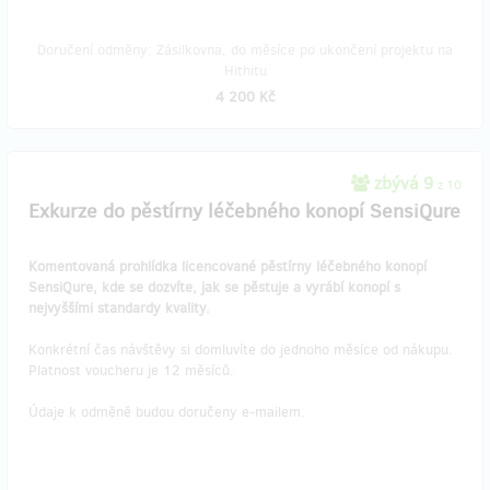
Doručení odměny: Zásilkovna, do měsíce po ukončení projektu na
Hithitu
4 200 Kč
zbývá 9
z 10
Exkurze do pěstírny léčebného konopí SensiQure
Komentovaná prohlídka licencované pěstírny léčebného konopí
SensiQure, kde se dozvíte, jak se pěstuje a vyrábí konopí s
nejvyššími standardy kvality.
Konkrétní čas návštěvy si domluvíte do jednoho měsíce od nákupu.
Platnost voucheru je 12 měsíců.
Údaje k odměně budou doručeny e-mailem.