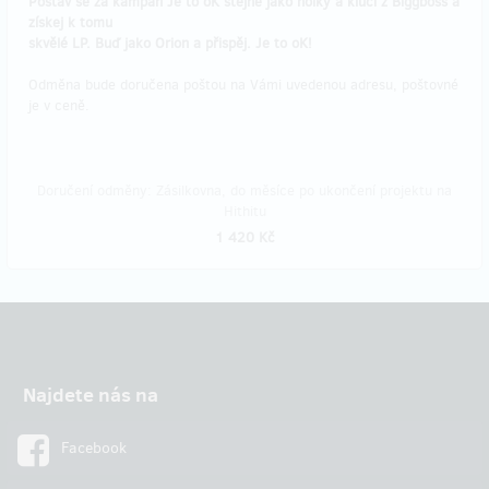
Postav se za kampaň Je to oK stejně jako holky a kluci z Biggboss a
získej k tomu
skvělé LP. Buď jako Orion a přispěj. Je to oK!
Odměna bude doručena poštou na Vámi uvedenou adresu, poštovné
je v ceně.
Doručení odměny: Zásilkovna, do měsíce po ukončení projektu na
Hithitu
1 420 Kč
Najdete nás na
Facebook