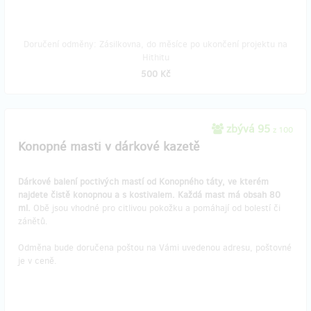
Doručení odměny: Zásilkovna, do měsíce po ukončení projektu na
Hithitu
500 Kč
zbývá 95
z 100
Konopné masti v dárkové kazetě
Dárkové balení poctivých mastí od Konopného táty, ve kterém
najdete čistě konopnou a s kostivalem. Každá mast má obsah 80
ml.
Obě jsou vhodné pro citlivou pokožku a pomáhají od bolestí či
zánětů.
Odměna bude doručena poštou na Vámi uvedenou adresu, poštovné
je v ceně.