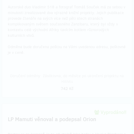
Autorské duo Vladimir 518 a fotograf Tomáš Souček má za sebou v
minulosti zrealizované dva výrazné knižní projekty. Jejich publikace
provede čtenáře na svých více než pěti stech stranách
komplikovaným světem současného Zanzibaru, který byl vždy v
kontextu celé východní Afriky tavícím kotlem různorodých
kulturních vlivů.
Odměna bude doručena poštou na Vámi uvedenou adresu, poštovné
je v ceně.
Doručení odměny: Zásilkovna, do měsíce po ukončení projektu na
Hithitu
742 Kč
Vyprodáno!!
LP Mamuti věnoval a podepsal Orion