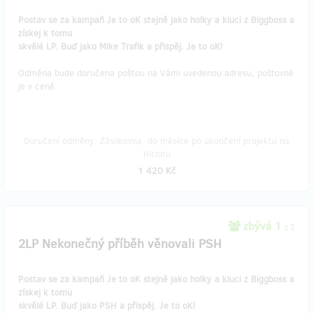
Postav se za kampaň Je to oK stejně jako holky a kluci z Biggboss a
získej k tomu
skvělé LP. Buď jako Mike Trafik a přispěj. Je to oK!
Odměna bude doručena poštou na Vámi uvedenou adresu, poštovné
je v ceně.
Doručení odměny: Zásilkovna, do měsíce po ukončení projektu na
Hithitu
1 420 Kč
zbývá 1
z 2
2LP Nekonečný příběh věnovali PSH
Postav se za kampaň Je to oK stejně jako holky a kluci z Biggboss a
získej k tomu
skvělé LP. Buď jako PSH a přispěj. Je to oK!