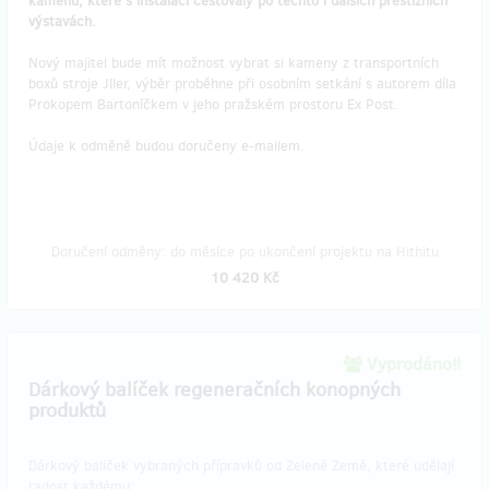
kamenů, které s instalací cestovaly po těchto i dalších prestižních
výstavách.
Nový majitel bude mít možnost vybrat si kameny z transportních
boxů stroje Jller, výběr proběhne při osobním setkání s autorem díla
Prokopem Bartoníčkem v jeho pražském prostoru Ex Post.
Údaje k odměně budou doručeny e-mailem.
Doručení odměny: do měsíce po ukončení projektu na Hithitu
10 420 Kč
Vyprodáno!!
Dárkový balíček regeneračních konopných
produktů
Dárkový balíček vybraných přípravků od Zelené Země, které udělají
radost každému: