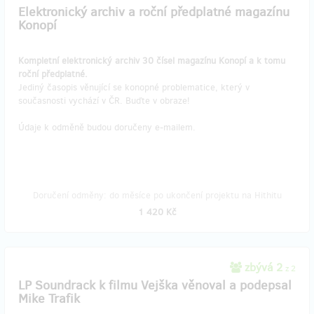
Elektronický archiv a roční předplatné magazínu
Konopí
Kompletní elektronický archiv 30 čísel magazínu Konopí a k tomu
roční předplatné.
Jediný časopis věnující se konopné problematice, který v
současnosti vychází v ČR. Buďte v obraze!
Údaje k odměně budou doručeny e-mailem.
Doručení odměny: do měsíce po ukončení projektu na Hithitu
1 420 Kč
zbývá 2
z 2
LP Soundrack k filmu Vejška věnoval a podepsal
Mike Trafik