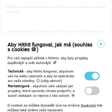
Odměna bude doručena poštou na Vámi uvedenou adresu, poštovné
je v ceně.
Doručení odměny: Zásilkovna, do měsíce po ukončení projektu na
Hithitu
1 420 Kč
Aby Hithit fungoval, jak má (souhlas
s cookies 🍪)
Pro váš nejlepší zážitek z Hithitu, aby byly projekty
zbývá 24
z 25
úspěšnější a svět duhovější. 🌈
Veterinární přípravky
Technické
- aby Hithit fungoval, abychom
vás na webu neztratili a aby se neztrácely
Schválené veterinární produkty značky Releaf for Pets:
ani vaše odměny. 🙂 (vždy aktivní)
10% CBD
olej může pomoci psům od stresu, bolestí i kloubních obtíží. Ušní
Marketingové
- abychom vám ukázali jen
kapky obsahují kromě CBD i další bylinné složky a slouží k čištění
projekty, které opravdu chcete podpořit, a
ucha a zevního zvukovodu.
autoři dokázali co nejvíce z vás oslovit. 🎯
Odměna bude doručena poštou na Vámi uvedenou adresu, poštovné
O cookies se můžete dozvedět více na stránce
Soukromí
kde
je v ceně.
můžete také změnit vaše nastavení.