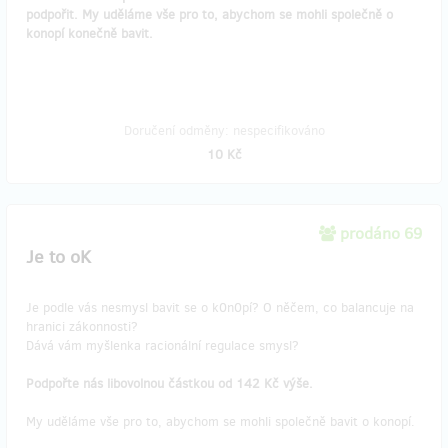
podpořit. My uděláme vše pro to, abychom se mohli společně o
konopí konečně bavit.
Doručení odměny: nespecifikováno
10 Kč
prodáno 69
Je to oK
Je podle vás nesmysl bavit se o k0n0pí? O něčem, co balancuje na
hranici zákonnosti?
Dává vám myšlenka racionální regulace smysl?
Podpořte nás libovolnou částkou od 142 Kč výše.
My uděláme vše pro to, abychom se mohli společně bavit o konopí.