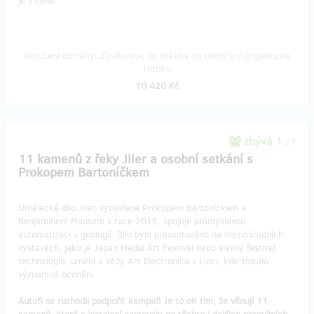
je v ceně.
Doručení odměny: Zásilkovna, do měsíce po ukončení projektu na
Hithitu
10 420 Kč
zbývá 1
z 1
11 kamenů z řeky Jller a osobní setkání s
Prokopem Bartoníčkem
Umělecké dílo Jller, vytvořené Prokopem Bartoníčkem a
Benjaminem Mausem v roce 2015, spojuje průmyslovou
automatizaci s geologií. Dílo bylo prezentováno na mezinárodních
výstavách, jako je Japan Media Art Festival nebo slavný festival
technologie, umění a vědy Ars Electronica v Linci, kde získalo
významná ocenění.
Autoři se rozhodli podpořit kampaň Je to oK tím, že věnují 11