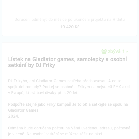
Doručení odměny: do měsíce po ukončení projektu na Hithitu
10 420 Kč
zbývá 1
z 1
Lístek na Gladiator games, samolepky a osobní
setkání by DJ Friky
DJ Frikyho, ani Gladiator Games netřeba představovat. A co to
spojit dohromady? Potkej se osobně s Frikym na nejstarší FMX akci
v Evropě, která baví diváky přes 20 let.
Podpořte stejně jako Friky kampaň Je to oK a setkejte se spolu na
Gladiator Games
2024.
Odměna bude doručena poštou na Vámi uvedenou adresu, poštovné
je v ceně. Na osobní setkání se můžete těšit na akci.