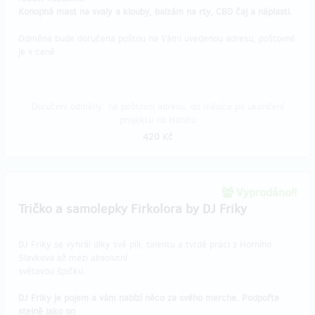
Konopná mast na svaly a klouby, balzám na rty, CBD čaj a náplasti.
Odměna bude doručena poštou na Vámi uvedenou adresu, poštovné
je v ceně.
Doručení odměny: na poštovní adresu, do měsíce po ukončení
projektu na Hithitu
420 Kč
Vyprodáno!!
Tričko a samolepky Firkolora by DJ Friky
DJ Friky se vyhrál díky své píli, talentu a tvrdé práci z Horního
Slavkova až mezi absolutní
světovou špičku.
DJ Friky je pojem a vám nabízí něco za svého merche. Podpořte
stejně jako on