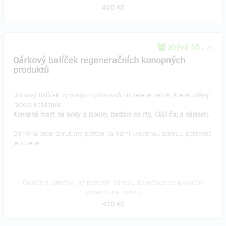
420 Kč
zbývá 55
z 75
Dárkový balíček regeneračních konopných
produktů
Dárkový balíček vybraných přípravků od Zelené Země, které udělají
radost každému:
Konopná mast na svaly a klouby, balzám na rty, CBD čaj a náplasti.
Odměna bude doručena poštou na Vámi uvedenou adresu, poštovné
je v ceně.
Doručení odměny: na poštovní adresu, do měsíce po ukončení
projektu na Hithitu
420 Kč