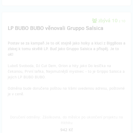
zbývá 10
z 10
LP BUBO BUBO věnovali Gruppo Salsica
Postav se za kampaň Je to oK stejně jako holky a kluci z BiggBoss a
získej k tomu skvělé LP. Buď jako Gruppo Salsica a přispěj. Je to
oK!
Luboš Svoboda, DJ Cut Dem, Orion a hity jako Do lesíčka na
čekanou, První laňka, Nejsmutnější myslivec - to je Grippo Salsica a
jejich LP BUBO BUBO.
Odměna bude doručena poštou na Vámi uvedenou adresu, poštovné
je v ceně.
Doručení odměny: Zásilkovna, do měsíce po ukončení projektu na
Hithitu
942 Kč