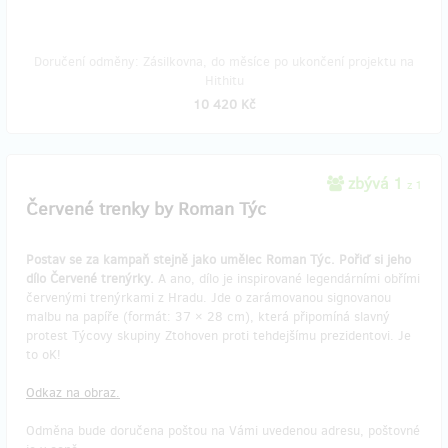
Doručení odměny: Zásilkovna, do měsíce po ukončení projektu na
Hithitu
10 420 Kč
zbývá 1
z 1
Červené trenky by Roman Týc
Postav se za kampaň stejně jako umělec Roman Týc. Pořiď si jeho
dílo Červené trenýrky.
A ano, dílo je inspirované legendárními obřími
červenými trenýrkami z Hradu. Jde o zarámovanou signovanou
malbu na papíře (formát: 37 × 28 cm), která připomíná slavný
protest Týcovy skupiny Ztohoven proti tehdejšímu prezidentovi. Je
to oK!
Odkaz na obraz.
Odměna bude doručena poštou na Vámi uvedenou adresu, poštovné