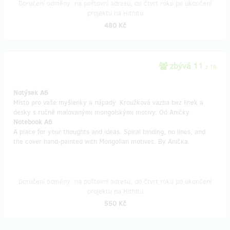
Doručení odměny: na poštovní adresu, do čtvrt roku po ukončení
projektu na Hithitu
480 Kč
zbývá 11
z 16
Notýsek A6
Místo pro vaše myšlenky a nápady. Kroužková vazba bez linek a
desky s ručně malovanými mongolskými motivy. Od Aničky.
Notebook A6
A place for your thoughts and ideas. Spiral binding, no lines, and
the cover hand-painted with Mongolian motives. By Anička.
Doručení odměny: na poštovní adresu, do čtvrt roku po ukončení
projektu na Hithitu
550 Kč