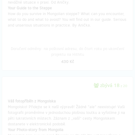
nevážné situace v praxi. Od Aničky.
Your Guide to the Steppe
How do you survive in Mongolian steppe? What can you encounter,
what to do and what to avoid? You will find out in our guide. Serious
and unserious situations in practice. By Anička.
Doručení odměny: na poštovní adresu, do čtvrt roku po ukončení
projektu na Hithitu
430 Kč
zbývá 18
z 20
Váš fotopříběh z Mongolska
Mongolsko! Přidejte se k naší výpravě! Žádné "ale" neexistuje! Vaši
fotografii proměníme v jednoduchou plošnou loutku a vyfotíme ji na
pěti lukrativních místech. Záznam z „vaší“ cesty Mongolskem
dostanete v elektronické podobě.
Your Photo-story from Mongolia