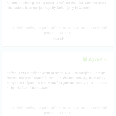
handmade binding, with a cover of soft artificial fur. Completed with
illustrations from our journey. By Soňa. (only in Czech!)
Doručení odměny: na poštovní adresu, do čtvrt roku po ukončení
projektu na Hithitu
660 Kč
zbývá 4
z 10
Knížka O VŠEM našeho ArtIn Ateliéru. A NIC NEzatajíme. Barevné
reprodukce prací studentů, život ateliéru bez cenzury, naše cesty
na východ i západ... A o neziskové organizaci Nadi Verner - autorce
knihy. Na čtení i na koukání.
Doručení odměny: na poštovní adresu, do čtvrt roku po ukončení
projektu na Hithitu