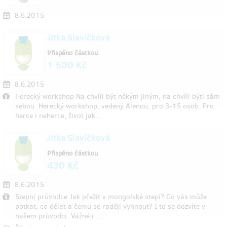
8.6.2015
Jitka Slavíčková
Přispěno částkou
1 500 Kč
8.6.2015
Herecký workshop Na chvíli být někým jiným, na chvíli býti sám
sebou. Herecký workshop, vedený Alenou, pro 3-15 osob. Pro
herce i neherce, život jak…
Jitka Slavíčková
Přispěno částkou
430 Kč
8.6.2015
Stepní průvodce Jak přežít v mongolské stepi? Co vás může
potkat, co dělat a čemu se raději vyhnout? I to se dozvíte v
našem průvodci. Vážné i…