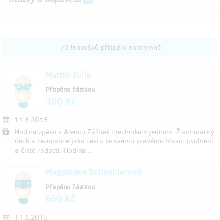
73 fanoušků přispělo anonymně
Martin Jurík
Přispěno částkou
300 Kč
11.6.2015
Hodina zpěvu s Alenou Zážitek i technika v jednom. Životadárný
dech a rezonance jako cesta ke svému pravému hlasu, uvolnění
a čisté radosti. Hodina…
Magdalena Schneiderová
Přispěno částkou
660 Kč
11.6.2015