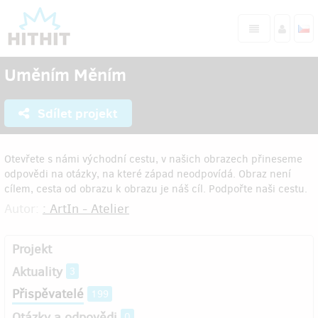
Uměním Měním
Sdílet projekt
Otevřete s námi východní cestu, v našich obrazech přineseme
odpovědi na otázky, na které západ neodpovídá. Obraz není
cílem, cesta od obrazu k obrazu je náš cíl. Podpořte naši cestu.
Autor:
: ArtIn - Atelier
Projekt
Aktuality
3
Přispěvatelé
199
Otázky a odpovědi
0