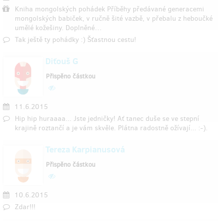
Kniha mongolských pohádek Příběhy předávané generacemi
mongolských babiček, v ručně šité vazbě, v přebalu z heboučké
umělé kožešiny. Doplněné…
Tak ještě ty pohádky :) Šťastnou cestu!
Diťouš G
Přispěno částkou
11.6.2015
Hip hip huraaaa... Jste jedničky! Ať tanec duše se ve stepní
krajině roztančí a je vám skvěle. Plátna radostně ožívají... :-).
Tereza Karpianusová
Přispěno částkou
10.6.2015
Zdar!!!