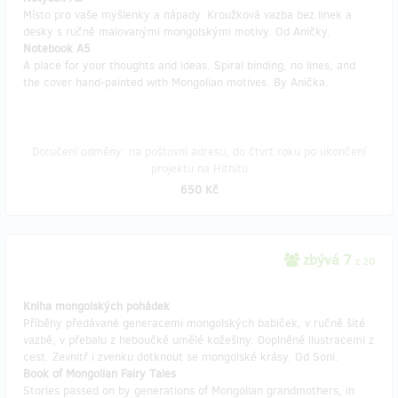
Místo pro vaše myšlenky a nápady. Kroužková vazba bez linek a
desky s ručně malovanými mongolskými motivy. Od Aničky.
Notebook A5
A place for your thoughts and ideas. Spiral binding, no lines, and
the cover hand-painted with Mongolian motives. By Anička.
Doručení odměny: na poštovní adresu, do čtvrt roku po ukončení
projektu na Hithitu
650 Kč
zbývá 7
z 20
Kniha mongolských pohádek
Příběhy předávané generacemi mongolských babiček, v ručně šité
vazbě, v přebalu z heboučké umělé kožešiny. Doplněné ilustracemi z
cest. Zevnitř i zvenku dotknout se mongolské krásy. Od Soni.
Book of Mongolian Fairy Tales
Stories passed on by generations of Mongolian grandmothers, in