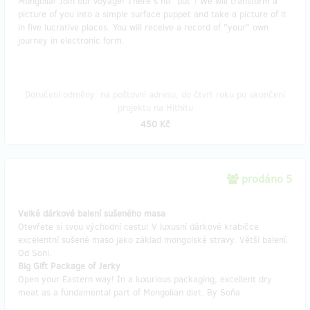
Mongolia! Join our voyage! There's no "but"! We will transform a
picture of you into a simple surface puppet and take a picture of it
in five lucrative places. You will receive a record of "your" own
journey in electronic form.
Doručení odměny: na poštovní adresu, do čtvrt roku po ukončení
projektu na Hithitu
450 Kč
prodáno 5
Velké dárkové balení sušeného masa
Otevřete si svou východní cestu! V luxusní dárkové krabičce
excelentní sušené maso jako základ mongolské stravy. Větší balení.
Od Soni.
Big Gift Package of Jerky
Open your Eastern way! In a luxurious packaging, excellent dry
meat as a fundamental part of Mongolian diet. By Soňa