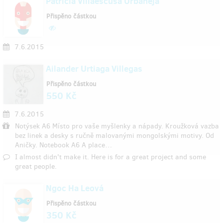
Patricia Villaescusa Urbaneja
Přispěno částkou
7.6.2015
Ailander Urtiaga Villegas
Přispěno částkou
550 Kč
7.6.2015
Notýsek A6 Místo pro vaše myšlenky a nápady. Kroužková vazba
bez linek a desky s ručně malovanými mongolskými motivy. Od
Aničky. Notebook A6 A place…
I almost didn't make it. Here is for a great project and some
great people.
Ngoc Ha Leová
Přispěno částkou
350 Kč