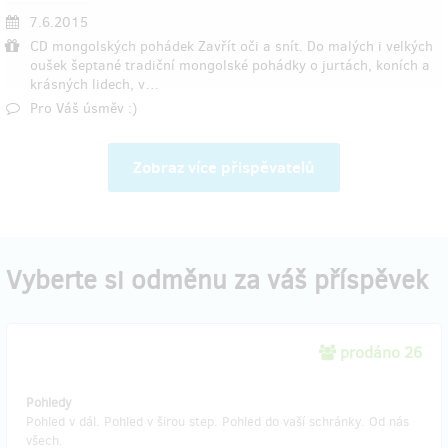
7.6.2015
CD mongolských pohádek Zavřít oči a snít. Do malých i velkých
oušek šeptané tradiční mongolské pohádky o jurtách, koních a
krásných lidech, v…
Pro Váš úsměv :)
Zobraz více přispěvatelů
Vyberte si odměnu za váš příspěvek
prodáno 26
Pohledy
Pohled v dál. Pohled v širou step. Pohled do vaší schránky. Od nás
všech.