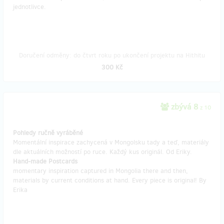
jednotlivce.
Doručení odměny: do čtvrt roku po ukončení projektu na Hithitu
300 Kč
zbývá 8
z 10
Pohledy ručně vyráběné
Momentální inspirace zachycená v Mongolsku tady a teď, materiály
dle aktuálních možností po ruce. Každý kus originál. Od Eriky.
Hand-made Postcards
momentary inspiration captured in Mongolia there and then,
materials by current conditions at hand. Every piece is original! By
Erika