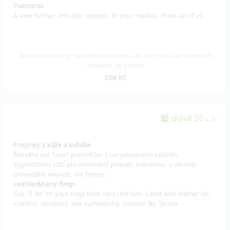
Postcards
A view further. Into the steppes. In your mailbox. From all of us.
Doručení odměny: na poštovní adresu, do čtvrt roku po ukončení
projektu na Hithitu
200 Kč
zbývá 25
z 30
Prstýnky z kůže a kožešin
Řekněte své "ano" prstýnkům z recyklovaných kožešin.
Vypodloženo kůží pro maximální pohodlí, trvanlivost a věrnost.
Univerzální velikost. Od Terezy.
Leather&Furry Rings
Say "I do" to your rings from recycled furs. Lined with leather for
comfort, durability and authenticity. Unisize! By Tereza