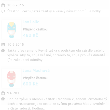
10.6.2015
Šťastnou cestu,hezké zážitky a veselý návrat domů.Pa holky
Jan Lalic
Přispěno částkou
480 Kč
10.6.2015
Taška přes rameno Pevná taška s potiskem obrazů dle vašeho
výběru. Aby to, co je krásné, chránilo to, co je pro vás důležité.
(Po zakoupení odměny…
Jana Machová
Přispěno částkou
600 Kč
9.6.2015
Hodina zpěvu s Alenou Zážitek i technika v jednom. Životadárný
dech a rezonance jako cesta ke svému pravému hlasu, uvolnění
a čisté radosti. Hodina…