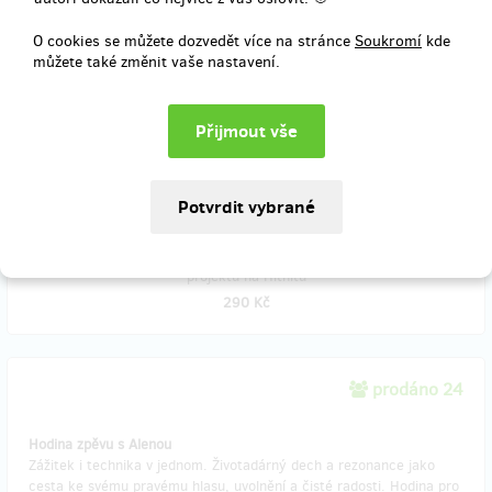
O cookies se můžete dozvedět více na stránce
Soukromí
kde
prodáno 6
můžete také změnit vaše nastavení.
Klíčenka
Pověste si na klíče naše obrazy. Pomohou vám každý den otevírat
vaše vlastní cesty. "Keychain" Hang our paintings to your keys. The
will help you open you own ways every day.
Doručení odměny: na poštovní adresu, do čtvrt roku po ukončení
projektu na Hithitu
290 Kč
prodáno 24
Hodina zpěvu s Alenou
Zážitek i technika v jednom. Životadárný dech a rezonance jako
cesta ke svému pravému hlasu, uvolnění a čisté radosti. Hodina pro