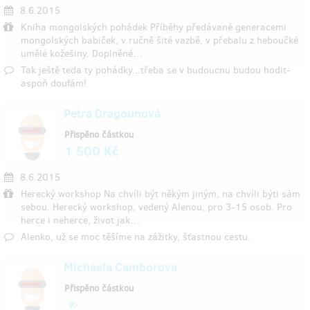
8.6.2015
Kniha mongolských pohádek Příběhy předávané generacemi
mongolských babiček, v ručně šité vazbě, v přebalu z heboučké
umělé kožešiny. Doplněné…
Tak ještě teda ty pohádky...třeba se v budoucnu budou hodit-
aspoň doufám!
Petra Dragounová
Přispěno částkou
1 500 Kč
8.6.2015
Herecký workshop Na chvíli být někým jiným, na chvíli býti sám
sebou. Herecký workshop, vedený Alenou, pro 3-15 osob. Pro
herce i neherce, život jak…
Alenko, už se moc těšíme na zážitky, šťastnou cestu.
Michaela Camborova
Přispěno částkou