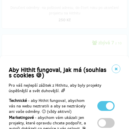
Doručení odměny: na poštovní adresu, do čtvrt roku po ukončení
projektu na Hithitu
250 Kč
zbývá 7
z 10
Náramky z kůže a kožešin
Náramky z recyklovaných kožešin. Vypodloženo kůží pro maximální
Aby Hithit fungoval, jak má (souhlas
pohodlí, trvanlivost a věrnost. Univerzální velikost. Od Terezy
s cookies 🍪)
Leather&Furry Bracelets
Bracelets from recycled furs. Lined with leather for comfort,
durability and authenticity. Unisize! By Tereza
Pro váš nejlepší zážitek z Hithitu, aby byly projekty
úspěšnější a svět duhovější. 🌈
Technické
- aby Hithit fungoval, abychom
vás na webu neztratili a aby se neztrácely
Doručení odměny: na poštovní adresu, do čtvrt roku po ukončení
ani vaše odměny. 🙂 (vždy aktivní)
projektu na Hithitu
Marketingové
- abychom vám ukázali jen
280 Kč
projekty, které opravdu chcete podpořit, a
autoři dokázali co nejvíce z vás oslovit. 🎯