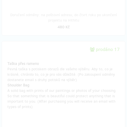
Doručení odměny: na poštovní adresu, do čtvrt roku po ukončení
projektu na Hithitu
480 Kč
prodáno 17
Taška přes rameno
Pevná taška s potiskem obrazů dle vašeho výběru. Aby to, co je
krásné, chránilo to, co je pro vás důležité. (Po zakoupení odměny
dostanete email s druhy potisků na výběr)
Shoulder Bag
A solid bag with prints of our paintings or photos of your choosing.
So that something that is beautiful could protect anything that is
important to you. (After purchasing you will receive an email with
types of prints)