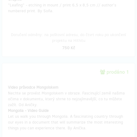
"Leafing" - etching in mount / print 6,5 x 8,5 cm // author's
numbered print. By Soňa.
Doručení odměny: na poštovní adresu, do čtvrt roku po ukončení
projektu na Hithitu
750 Kč
prodáno 1
Video průvodce Mongolskem
Nechte se provést Mongolskem v obraze. Fascinující země našima
očima v dokumentu, který shrne to nejzajímavější, co tu můžete
zažít. Od Aničky.
Mongolia - Video Guide
Let us walk you through Mongolia. A fascinating country through
our eyes in a document that will summarize the most interesting
things you can experience there. By Anička.