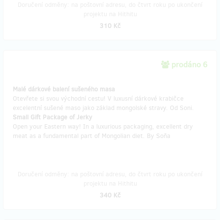
Doručení odměny: na poštovní adresu, do čtvrt roku po ukončení
projektu na Hithitu
310 Kč
prodáno 6
Malé dárkové balení sušeného masa
Otevřete si svou východní cestu! V luxusní dárkové krabičce
excelentní sušené maso jako základ mongolské stravy. Od Soni.
Small Gift Package of Jerky
Open your Eastern way! In a luxurious packaging, excellent dry
meat as a fundamental part of Mongolian diet. By Soňa
Doručení odměny: na poštovní adresu, do čtvrt roku po ukončení
projektu na Hithitu
340 Kč