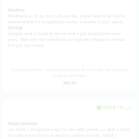
Náušnice
Představte si, že by vám z uší visel jak. A proč vlastně ne? Ručně
dělané náušnice s mongolskými motivy. A budete si moci vybrat.
Earrings
Imagine what it would be like to have a yak hanging from your
years. Well, why not! Handmade earrings with Mongolian motives.
And you can choose.
Doručení odměny: na poštovní adresu, do čtvrt roku po ukončení
projektu na Hithitu
380 Kč
zbývá 16
z 20
Stepní průvodce
Jak přežít v mongolské stepi? Co vás může potkat, co dělat a čemu
se raději vyhnout? I to se dozvíte v našem průvodci. Vážné i