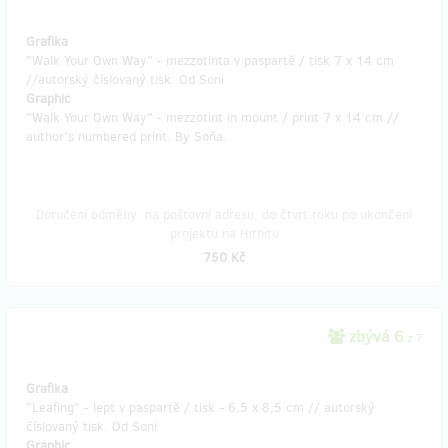
Grafika
"Walk Your Own Way" - mezzotinta v paspartě / tisk 7 x 14 cm
//autorský číslovaný tisk. Od Soni
Graphic
"Walk Your Own Way" - mezzotint in mount / print 7 x 14 cm //
author's numbered print. By Soňa.
Doručení odměny: na poštovní adresu, do čtvrt roku po ukončení
projektu na Hithitu
750 Kč
zbývá 6
z 7
Grafika
"Leafing" - lept v paspartě / tisk - 6,5 x 8,5 cm // autorský
číslovaný tisk. Od Soni
Graphic