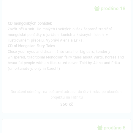
prodáno 18
CD mongolských pohádek
Zavřít oči a snít. Do malých i velkých oušek šeptané tradiční
mongolské pohádky o jurtách, koních a krásných lidech, v
ilustrovaném přebalu. Vypráví Alena a Erika.
CD of Mongolian Fairy Tales
Close your eyes and dream. Into small or big ears, tenderly
whispered, traditional Mongolian fairy tales about yurts, horses and
beautiful people with an illustrated cover. Told by Alena and Erika
(unfortunately, only in Czech!)
Doručení odměny: na poštovní adresu, do čtvrt roku po ukončení
projektu na Hithitu
350 Kč
prodáno 6