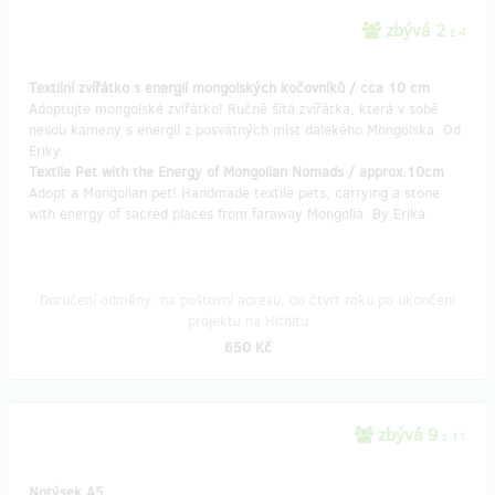
zbývá 2
z 4
Textilní zvířátko s energií mongolských kočovníků / cca 10 cm
Adoptujte mongolské zvířátko! Ručně šitá zvířátka, která v sobě
nesou kameny s energií z posvátných míst dalekého Mongolska. Od
Eriky.
Textile Pet with the Energy of Mongolian Nomads / approx.10cm
Adopt a Mongolian pet! Handmade textile pets, carrying a stone
with energy of sacred places from faraway Mongolia. By Erika.
Doručení odměny: na poštovní adresu, do čtvrt roku po ukončení
projektu na Hithitu
650 Kč
zbývá 9
z 11
Notýsek A5