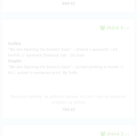
660 Kč
zbývá 4
z 5
Grafika
"We Are Opening the Eastern Gate" - sítotisk v paspartě / A3
formát // autorský číslovaný tisk . Od Soni
Graphic
"We Are Opening the Eastern Gate" - screen printing in mount //
A3 / author's numbered print. By Soňa
Doručení odměny: na poštovní adresu, do čtvrt roku po ukončení
projektu na Hithitu
750 Kč
zbývá 3
z 4