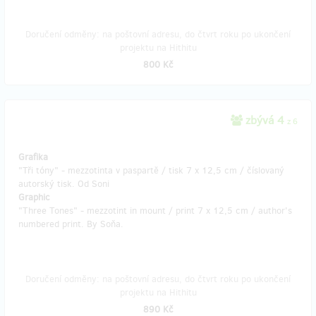
Doručení odměny: na poštovní adresu, do čtvrt roku po ukončení
projektu na Hithitu
800 Kč
zbývá 4
z 6
Grafika
"Tři tóny" - mezzotinta v paspartě / tisk 7 x 12,5 cm / číslovaný
autorský tisk. Od Soni
Graphic
"Three Tones" - mezzotint in mount / print 7 x 12,5 cm / author's
numbered print. By Soňa.
Doručení odměny: na poštovní adresu, do čtvrt roku po ukončení
projektu na Hithitu
890 Kč