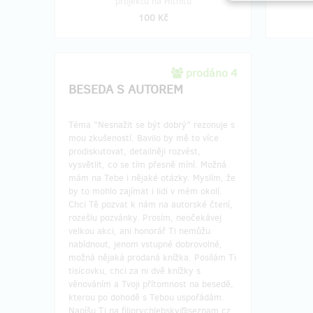
projektu na Hithitu
100 Kč
prodáno 4
BESEDA S AUTOREM
Téma "Nesnažit se být dobrý" rezonuje s
mou zkušeností. Bavilo by mě to více
prodiskutovat, detailněji rozvést,
vysvětlit, co se tím přesně míní. Možná
mám na Tebe i nějaké otázky. Myslím, že
by to mohlo zajímat i lidi v mém okolí.
Chci Tě pozvat k nám na autorské čtení,
rozešlu pozvánky. Prosím, neočekávej
velkou akci, ani honorář Ti nemůžu
nabídnout, jenom vstupné dobrovolné,
možná nějaká prodaná knížka. Posílám Ti
tisícovku, chci za ni dvě knížky s
věnováním a Tvoji přítomnost na besedě,
kterou po dohodě s Tebou uspořádám.
Napíšu Ti na filiprychlebsky@seznam.cz