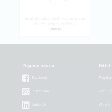
Doručení odměny: Zásilkovna, do roku po
ukončení projektu na Hithitu
1 000 Kč
Najdete nás na
Hithit
Facebook
Projekty
Instagram
Začni pr
LinkedIn
Vše o Hi