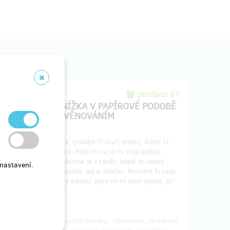
áno 20
prodáno 67
ODOBĚ
KNÍŽKA V PAPÍROVÉ PODOBĚ
S VĚNOVÁNÍM
ně svoji
ceně.
Hele, posílám Ti čtyři stovky, držím Ti
s mi to
palce. Pošli mi za to tu svoji knížku
i napsal.
(poštovné je v ceně), napiš mi hezký
nastavení.
věnování, dej si záležet. Nechám Ti tady
svoji adresu, abys mi to mohl poslat, jo?
o měsíce
Doručení odměny: Zásilkovna, do měsíce