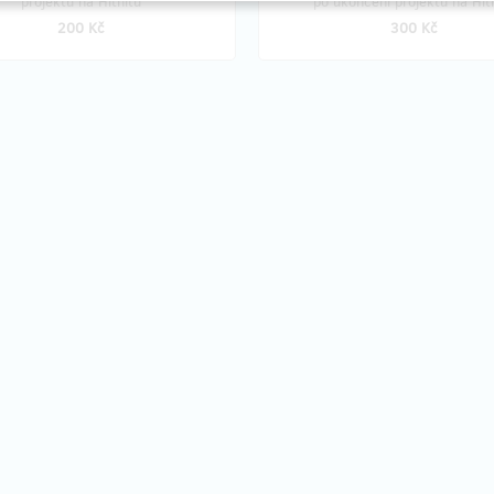
projektu na Hithitu
po ukončení projektu na Hit
200 Kč
300 Kč