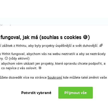
pěvek
 fungoval, jak má (souhlas s cookies 🍪)
prodáno 5
prod
í zážitek z Hithitu, aby byly projekty úspěšnější a svět duhovější. 🌈
KA V ELEKTRONICKÉ
KNÍŽKA V PAPÍROVÉ P
BĚ
 Hithit fungoval, abychom vás na webu neztratili a aby se neztrácely
y. 🙂 (vždy aktivní)
Posílám Ti tři stovky, pošli mi za 
 abychom vám ukázali jen projekty, které opravdu chcete podpořit, a
Ti dvě stovky a chci za to aspoň
knížku. Do Z-boxu, poštovné je v 
 co nejvíce z vás oslovit. 🎯
 knížku v elektronické podobě.
Nechám Ti tady svoji adresu, aby
 to mailem, přečtu si to v
mohl poslat. Chci si přečíst, co js
ůžete dozvedět více na stránce
Soukromí
kde můžete také změnit vaše 
, nebo v mobilu. Formát knížky
.
í odměny: do měsíce po ukončení
Doručení odměny: Zásilkovna, d