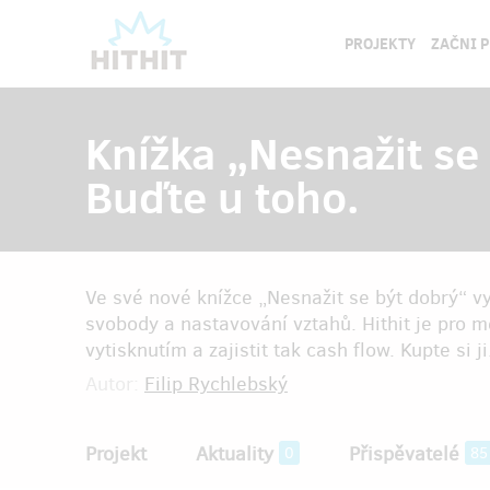
PROJEKTY
ZAČNI 
Knížka „Nesnažit se 
Buďte u toho.
Ve své nové knížce „Nesnažit se být dobrý“ v
svobody a nastavování vztahů. Hithit je pro m
vytisknutím a zajistit tak cash flow. Kupte si ji
Autor:
Filip Rychlebský
Projekt
Aktuality
Přispěvatelé
0
85