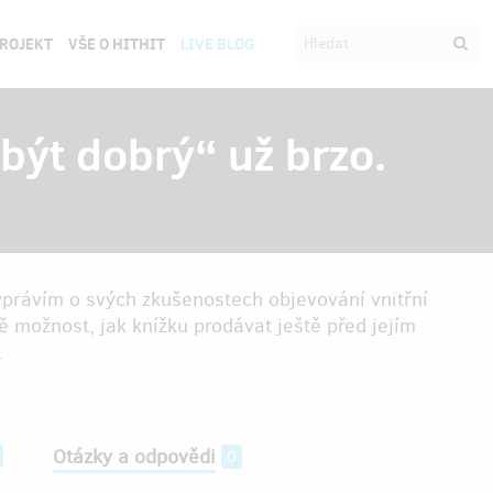
PROJEKT
VŠE O HITHIT
LIVE BLOG
být dobrý“ už brzo.
yprávím o svých zkušenostech objevování vnitřní
ě možnost, jak knížku prodávat ještě před jejím
.
Otázky a odpovědi
0