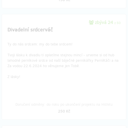
zbývá 24
z 50
Divadelní srdcerváč
Ty do nás srdcem: my do tebe srdcem!
Tvoji lásku k divadlu ti oplatíme stejnou mincí - urveme si od hub
lahodné perníkové srdce od naší báječné perníkářky PerníKáči a na
Za vodou 22.6.2024 ho věnujeme jen Tobě.
Z lásky!
Doručení odměny: do roku po ukončení projektu na Hithitu
250 Kč