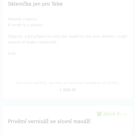
Sklenička jen pro Tebe
Milovník chlastu?
A nerad to z plastu?
Vždycky, když přijdeš na nový bar, budeš tu mít svou sklenku, i když
ostatní už budou rozebrané!
Cink!
Doručení odměny: do roku po ukončení projektu na Hithitu
1 500 Kč
zbývá 9
z 10
Privátní vernisáž se slovní masáží