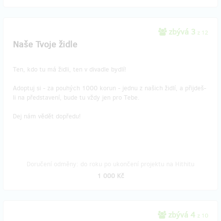
zbývá 3
z 12
Naše Tvoje židle
Ten, kdo tu má židli, ten v divadle bydlí!
Adoptuj si - za pouhých 1000 korun - jednu z našich židlí, a přijdeš-
li na představení, bude tu vždy jen pro Tebe.
Dej nám vědět dopředu!
Doručení odměny: do roku po ukončení projektu na Hithitu
1 000 Kč
zbývá 4
z 10