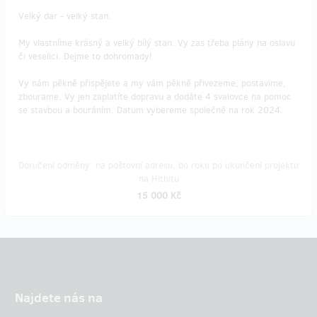
Velký dar - velký stan.
My vlastníme krásný a velký bílý stan. Vy zas třeba plány na oslavu
či veselici. Dejme to dohromady!
Vy nám pěkně přispějete a my vám pěkně přivezeme, postavime,
zbourame. Vy jen zaplatíte dopravu a dodáte 4 svalovce na pomoc
se stavbou a bouráním. Datum vybereme společně na rok 2024.
Doručení odměny: na poštovní adresu, do roku po ukončení projektu
na Hithitu
15 000 Kč
Najdete nás na