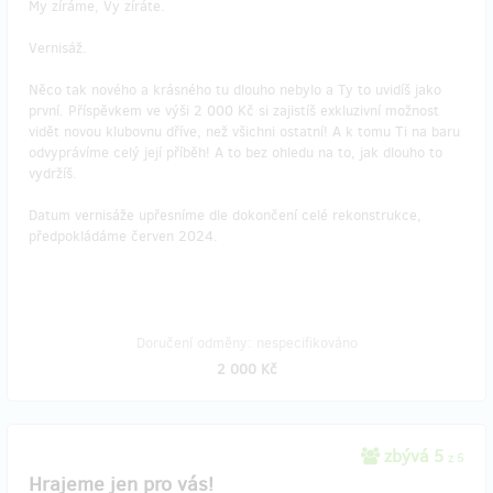
My zíráme, Vy zíráte.
Vernisáž.
Něco tak nového a krásného tu dlouho nebylo a Ty to uvidíš jako
první. Příspěvkem ve výši 2 000 Kč si zajistíš exkluzivní možnost
vidět novou klubovnu dříve, než všichni ostatní! A k tomu Ti na baru
odvyprávíme celý její příběh! A to bez ohledu na to, jak dlouho to
vydržíš.
Datum vernisáže upřesníme dle dokončení celé rekonstrukce,
předpokládáme červen 2024.
Doručení odměny: nespecifikováno
2 000 Kč
zbývá 5
z 5
Hrajeme jen pro vás!