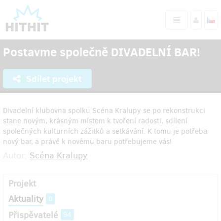
Postavme společně DIVADELNÍ BAR!
Sdílet projekt
Divadelní klubovna spolku Scéna Kralupy se po rekonstrukci
stane novým, krásným místem k tvoření radosti, sdílení
společných kulturních zážitků a setkávání. K tomu je potřeba
nový bar, a právě k novému baru potřebujeme vás!
Autor:
Scéna Kralupy
Projekt
Aktuality
0
Přispěvatelé
94