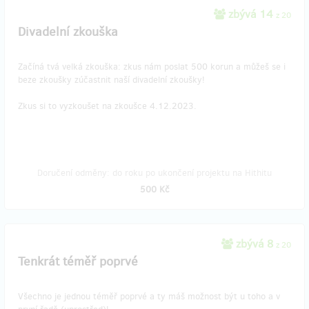
zbývá 14
z 20
Divadelní zkouška
Začíná tvá velká zkouška: zkus nám poslat 500 korun a můžeš se i
beze zkoušky zúčastnit naší divadelní zkoušky!
Zkus si to vyzkoušet na zkoušce 4.12.2023.
Doručení odměny: do roku po ukončení projektu na Hithitu
500 Kč
zbývá 8
z 20
Tenkrát téměř poprvé
Všechno je jednou téměř poprvé a ty máš možnost být u toho a v