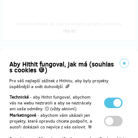
Doručení odměny: do roku po ukončení projektu na Hithitu
750 Kč
zbývá 9
z 10
Půjčovna kostýmů
Aby Hithit fungoval, jak má (souhlas
s cookies 🍪)
Máš kostým Mikuláše? Ne?? My ano!
Pro váš nejlepší zážitek z Hithitu, aby byly projekty
úspěšnější a svět duhovější. 🌈
A mnoho dalších kostýmů. Půjčíme Ti z našeho fundusu cokoliv se
Ti bude hodit.
Technické
- aby Hithit fungoval, abychom
vás na webu neztratili a aby se neztrácely
Vyber si tuto odměnu a buď hvězdou maškarního či plesu!
ani vaše odměny. 🙂 (vždy aktivní)
Marketingové
- abychom vám ukázali jen
projekty, které opravdu chcete podpořit, a
autoři dokázali co nejvíce z vás oslovit. 🎯