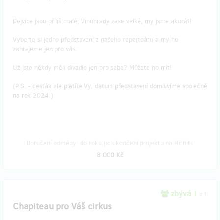
Dejvice jsou příliš malé, Vinohrady zase velké, my jsme akorát!
Vyberte si jedno představení z našeho repertoáru a my ho
zahrajeme jen pro vás.
Už jste někdy měli divadlo jen pro sebe? Můžete ho mít!
(P.S. - cesťák ale platíte Vy, datum představení domluvíme společně
na rok 2024.)
Doručení odměny: do roku po ukončení projektu na Hithitu
8 000 Kč
zbývá 1
z 1
Chapiteau pro Váš cirkus