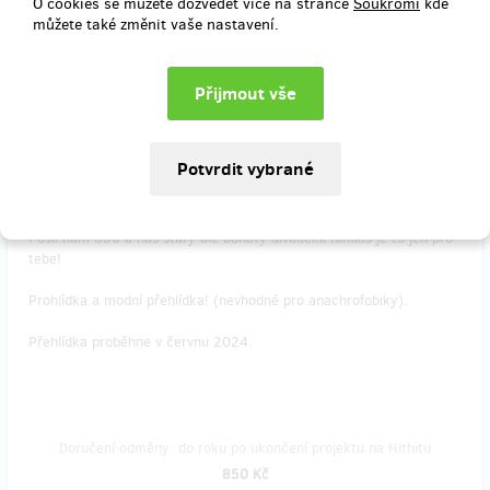
Doručení odměny: do týdne po ukončení projektu na Hithitu
O cookies se můžete dozvedět více na stránce
Soukromí
kde
můžete také změnit vaše nastavení.
800 Kč
zbývá 10
z 10
Modní přehlídka
Chceš být myslivec, letec, požárník nebo snad král či medvěd?
Pošli nám 850 a náš starý ale bohatý divadelní fundus je tu jen pro
tebe!
Prohlídka a modní přehlídka! (nevhodné pro anachrofobiky).
Přehlídka proběhne v červnu 2024.
Doručení odměny: do roku po ukončení projektu na Hithitu
850 Kč