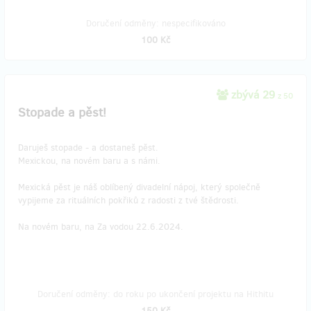
Doručení odměny: nespecifikováno
100 Kč
zbývá 29
z 50
Stopade a pěst!
Daruješ stopade - a dostaneš pěst.
Mexickou, na novém baru a s námi.
Mexická pěst je náš oblíbený divadelní nápoj, který společně
vypijeme za rituálních pokřiků z radosti z tvé štědrosti.
Na novém baru, na Za vodou 22.6.2024.
Doručení odměny: do roku po ukončení projektu na Hithitu
150 Kč