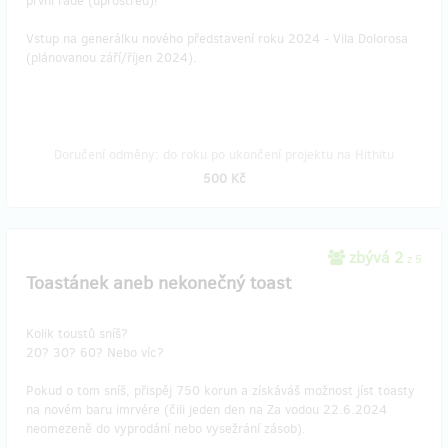
první řadě (uprostřed)!
Vstup na generálku nového představení roku 2024 - Vila Dolorosa
(plánovanou září/říjen 2024).
Doručení odměny: do roku po ukončení projektu na Hithitu
500 Kč
zbývá 2
z 5
Toastánek aneb nekonečný toast
Kolik toustů sníš?
20? 30? 60? Nebo víc?
Pokud o tom sníš, přispěj 750 korun a získáváš možnost jíst toasty
na novém baru imrvére (čili jeden den na Za vodou 22.6.2024
neomezeně do vyprodání nebo vysežrání zásob).