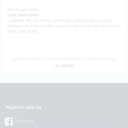
Pokud máte zájem
vydat vlastní knihu
, zajistíme Vám její redakci, korektury, grafickou úpravu, tisk a
distribuci. Brožovaná vazba, maximální délka textu 100 normostran,
počet 200 výtisků.
Doručení odměny: do půl roku po ukončení projektu na Hithitu
30 000 Kč
Najdete nás na
Facebook