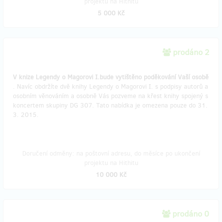
projektu na Hithitu
5 000 Kč
prodáno 2
V knize Legendy o Magorovi I.bude vytištěno poděkování Vaší osobě
. Navíc obdržíte dvě knihy Legendy o Magorovi I. s podpisy autorů a
osobním věnováním a osobně Vás pozveme na křest knihy spojený s
koncertem skupiny DG 307. Tato nabídka je omezena pouze do 31.
3. 2015.
Doručení odměny: na poštovní adresu, do měsíce po ukončení
projektu na Hithitu
10 000 Kč
prodáno 0