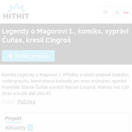
Legendy o Magorovi I., komiks, vypráví
Čuňas, kreslí Cingroš
Sdílet projekt
Komiks Legendy o Magorovi I. Příběhy o vůdčí postavě českého
undergroudu, které dosud kolovaly jen mezi známými, vypráví
František Stárek Čuňas a kreslí Marian Cingroš. Komiks má 120
stran a bude stát 269 Kč.
Autor:
Pulchra
Projekt
Aktuality
1