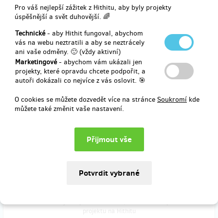
dvě knihy
Pro váš nejlepší zážitek z Hithitu, aby byly projekty
Legendy o Magorovi I.
úspěšnější a svět duhovější. 🌈
Technické
- aby Hithit fungoval, abychom
vás na webu neztratili a aby se neztrácely
ani vaše odměny. 🙂 (vždy aktivní)
Doručení odměny: na poštovní adresu, do čtvrt roku po ukončení
projektu na Hithitu
Marketingové
- abychom vám ukázali jen
projekty, které opravdu chcete podpořit, a
500 Kč
autoři dokázali co nejvíce z vás oslovit. 🎯
O cookies se můžete dozvedět více na stránce
Soukromí
kde
můžete také změnit vaše nastavení.
prodáno 6
Ve dvou knihách Legendy o Magorovi, které Vám zašleme, budete
mít
podpisy autorů
.
Doručení odměny: na poštovní adresu, do čtvrt roku po ukončení
projektu na Hithitu