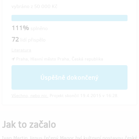
vybráno z
50 000 Kč
111%
splněno
72
lidí přispělo
Literatura
Praha, Hlavní město Praha, Česká republika
Úspěšně dokončený
Všechno, nebo nic.
Projekt skončil 19.4.2015 v 16:28.
Jak to začalo
Ivan Martin Jirous řečený Magor byl kultovní postavou české