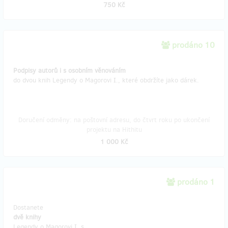
750 Kč
prodáno 10
Podpisy autorů i s osobním věnováním
do dvou knih Legendy o Magorovi I., které obdržíte jako dárek.
Doručení odměny: na poštovní adresu, do čtvrt roku po ukončení
projektu na Hithitu
1 000 Kč
prodáno 1
Dostanete
dvě knihy
Legendy o Magorovi I. s