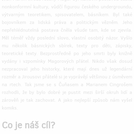
nonkonformní kultury, vůdčí figurou českého undergroundu,
výtvarným teoretikem, spisovatelem, básníkem. Byl také
bojovníkem za lidská práva a politickým vězněm. Jeho
nepřehlédnutelná postava čněla všude tam, kde se zjevila.
Měl téměř vždy poslední slovo, vlastní osobitý názor. Vyšlo
mu několik básnických sbírek, texty pro děti, zápisky,
teoretické texty. Bezprostředně po jeho smrti byly knižně
vydány i vzpomínky Magorových přátel. Nikdo však dosud
nezpracoval jeho historky, které mají dnes už legendární
rozměr a Jirousovi přátelé si je vyprávějí většinou z úsměvem
na rtech. Tak jsme se s Čuňasem a Marianem Cingrošem
rozhodli, že by bylo dobré je pustit mezi širší okruh lidí a
zárověň je tak zachovat. A jako nejlepší způsob nám vyšel
komiks.
Co je náš cíl?