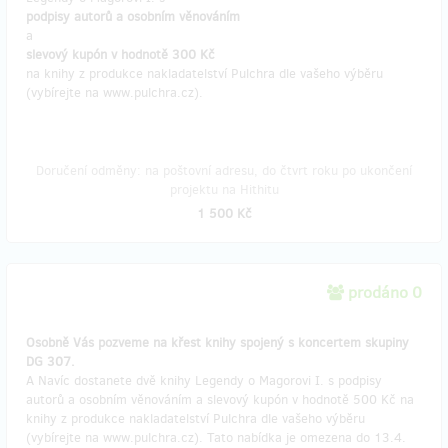
podpisy autorů a osobním věnováním
a
slevový kupón v hodnotě 300 Kč
na knihy z produkce nakladatelství Pulchra dle vašeho výběru
(vybírejte na www.pulchra.cz).
Doručení odměny: na poštovní adresu, do čtvrt roku po ukončení
projektu na Hithitu
1 500 Kč
prodáno 0
Osobně Vás pozveme na křest knihy spojený s koncertem skupiny
DG 307.
A Navíc dostanete dvě knihy Legendy o Magorovi I. s podpisy
autorů a osobním věnováním a slevový kupón v hodnotě 500 Kč na
knihy z produkce nakladatelství Pulchra dle vašeho výběru
(vybírejte na www.pulchra.cz). Tato nabídka je omezena do 13.4.