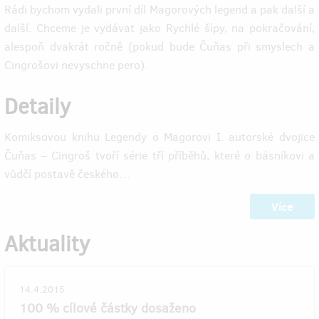
Rádi bychom vydali první díl Magorových legend a pak další a
další. Chceme je vydávat jako Rychlé šípy, na pokračování,
alespoň dvakrát ročně (pokud bude Čuňas při smyslech a
Cingrošovi nevyschne pero).
Detaily
Komiksovou knihu Legendy o Magorovi I. autorské dvojice
Čuňas – Cingroš tvoří série tří příběhů, které o básníkovi a
vůdčí postavě českého…
Více
Aktuality
14.4.2015
100 % cílové částky dosaženo