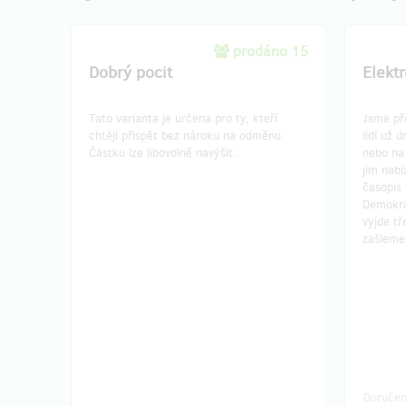
prodáno 15
Dobrý pocit
Elekt
Tato varianta je určena pro ty, kteří
Jsme pře
chtějí přispět bez nároku na odměnu.
lidí už 
Částku lze libovolně navýšit.
nebo na
jim nabí
časopis 
Demokra
vyjde tř
zašleme
Doručen