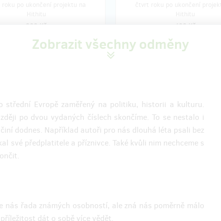
t roku po ukončení projektu na
čtvrt roku po ukončení projek
Hithitu
Hithitu
200 Kč
400 Kč
Zobrazit všechny odměny
prodáno 25
zbýv
orské roční předplatné
Putování po zraněných
městech ve Středočes
kraji
e sponzorské roční předplatné
o střední Evropě zaměřený na politiku, historii a kulturu.
časopisu. Cena v sobě zahrnuje
zději po dvou vydaných číslech skončíme. To se nestalo i
é. Poprvé obdržíte Demokratický
Součástí odměny je vedle ročníh
 činí dodnes. Například autoři pro nás dlouhá léta psali bez
září 2023, kdy vyjde třetí letošní
předplatného Demokratického st
Zašleme Vám ho poštou. Součástí
také komentovaná procházka s 
al své předplatitele a příznivce. Také kvůli nim nechceme s
je pozvání na debatu na aktuální
autorem Martinem Veselkou po
ončit.
é téma, kterou pro přispěvatele
vybraném středočeském městě. 
áme během podzimu ve
cíl výpravy bude upřesněn na zák
m institutu v Praze.
dohody s přispěvateli. Akce se u
letos na podzim. První číslo
Demokratického středu obdržíte v
Čte nás řada známých osobností, ale zná nás poměrně málo
2023. Pošleme Vám ho poštou.
 příležitost dát o sobě více vědět.