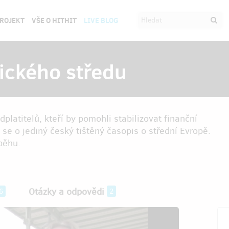
PROJEKT
VŠE O HITHIT
LIVE BLOG
ického středu
dplatitelů, kteří by pomohli stabilizovat finanční
 se o jediný český tištěný časopis o střední Evropě.
íběhu.
Otázky a odpovědi
6
2