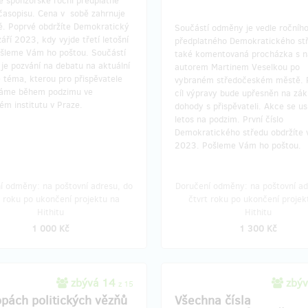
e sponzorské roční předplatné
časopisu. Cena v sobě zahrnuje
é. Poprvé obdržíte Demokratický
Součástí odměny je vedle ročníh
září 2023, kdy vyjde třetí letošní
předplatného Demokratického st
Zašleme Vám ho poštou. Součástí
také komentovaná procházka s 
je pozvání na debatu na aktuální
autorem Martinem Veselkou po
é téma, kterou pro přispěvatele
vybraném středočeském městě. 
áme během podzimu ve
cíl výpravy bude upřesněn na zák
m institutu v Praze.
dohody s přispěvateli. Akce se u
letos na podzim. První číslo
Demokratického středu obdržíte v
2023. Pošleme Vám ho poštou.
í odměny: na poštovní adresu, do
Doručení odměny: na poštovní ad
t roku po ukončení projektu na
čtvrt roku po ukončení projek
Hithitu
Hithitu
1 000 Kč
1 300 Kč
zbývá 14
zbýv
z 15
opách politických vězňů
Všechna čísla