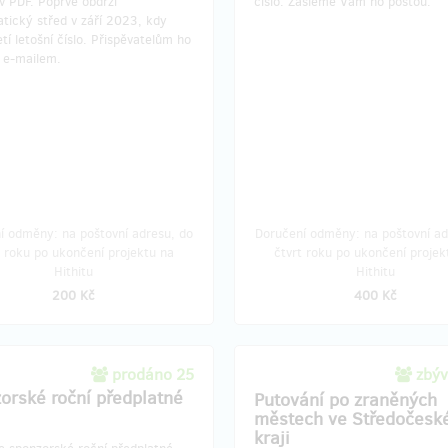
v PDF. Poprvé obdrží
číslo. Zašleme Vám ho poštou.
tický střed v září 2023, kdy
etí letošní číslo. Přispěvatelům ho
 e-mailem.
í odměny: na poštovní adresu, do
Doručení odměny: na poštovní ad
t roku po ukončení projektu na
čtvrt roku po ukončení projek
Hithitu
Hithitu
200 Kč
400 Kč
prodáno 25
zbýv
orské roční předplatné
Putování po zraněných
městech ve Středočes
kraji