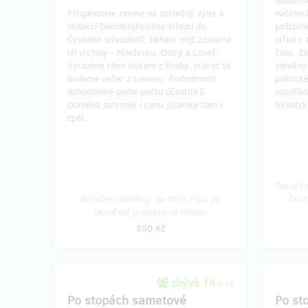
Nabízím
Přispěvatele zveme na společný výlet s
našeho 
redakcí Demokratického středu do
poštovn
Českého středohoří, během nějž zdoláme
střed v 
tři vrcholy - Milešovku, Ostrý a Lovoš.
číslo. 
Vyrazíme ráno vlakem z Prahy, vracet se
odměny 
budeme večer z Lovosic. Podrobnosti
politick
dohodneme podle počtu účastníků.
uspořád
Odměna zahrnuje i cenu jízdenky tam i
Skautské
zpět.
Doručen
Doručení odměny: do čtvrt roku po
čtvr
ukončení projektu na Hithitu
850 Kč
zbývá 14
z 15
Po stopách sametové
Po st