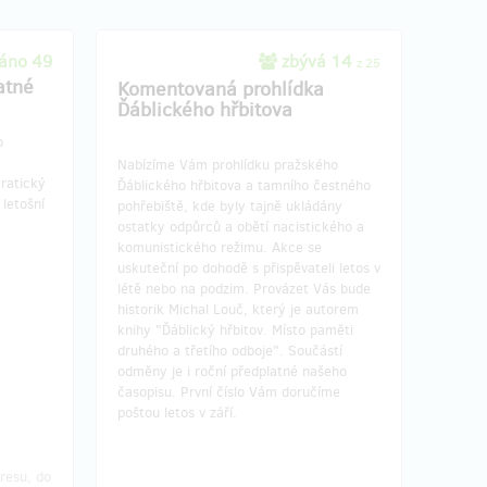
áno 49
zbývá 14
z 25
atné
Komentovaná prohlídka
Ďáblického hřbitova
o
Nabízíme Vám prohlídku pražského
ratický
Ďáblického hřbitova a tamního čestného
 letošní
pohřebiště, kde byly tajně ukládány
ostatky odpůrců a obětí nacistického a
komunistického režimu. Akce se
uskuteční po dohodě s přispěvateli letos v
létě nebo na podzim. Provázet Vás bude
historik Michal Louč, který je autorem
knihy "Ďáblický hřbitov. Místo paměti
druhého a třetího odboje". Součástí
odměny je i roční předplatné našeho
časopisu. První číslo Vám doručíme
poštou letos v září.
resu, do