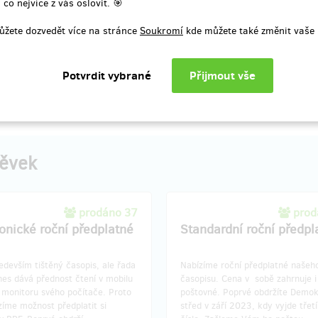
 co nejvíce z vás oslovit. 🎯
ůžete dozvedět více na stránce
Soukromí
kde můžete také změnit vaše 
í odměny: na poštovní adresu, do
t roku po ukončení projektu na
Doručení odměny: na poštovní ad
Hithitu
měsíce po ukončení projektu na 
3 000 Kč
10 000 Kč
pěvek
prodáno 37
prod
ronické roční předplatné
Standardní roční předpl
devším tištěný časopis, ale řada
Nabízíme roční předplatné našeh
dnes dává přednost čtení v mobilu
časopisu. Cena v sobě zahrnuje i
 monitoru svého počítače. Proto
poštovné. Poprvé obdržíte Demok
zíme možnost předplatit si
střed v září 2023, kdy vyjde třetí