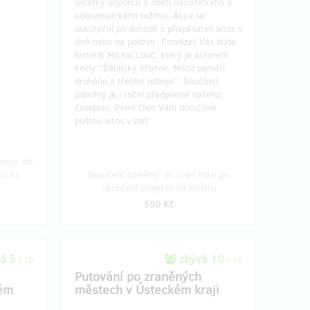
ostatky odpůrců a obětí nacistického a
komunistického režimu. Akce se
uskuteční po dohodě s přispěvateli letos v
létě nebo na podzim. Provázet Vás bude
historik Michal Louč, který je autorem
knihy "Ďáblický hřbitov. Místo paměti
druhého a třetího odboje". Součástí
odměny je i roční předplatné našeho
časopisu. První číslo Vám doručíme
poštou letos v září.
resu, do
tu na
Doručení odměny: do čtvrt roku po
ukončení projektu na Hithitu
550 Kč
á 5
zbývá 10
z 10
z 10
Putování po zraněných
kém
městech v Ústeckém kraji