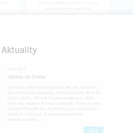
tu na
Doručení odměny: do čtvrt roku po
ukončení projektu na Hithitu
550 Kč
á 5
zbývá 10
z 10
z 10
Putování po zraněných
Aktuality
kém
městech v Ústeckém kraji
Součástí odměny je vedle ročního
30.6.2023
o
předplatného Demokratického středu
Jdeme do finále
ředu
také komentovaná procházka s naším
naším
autorem Martinem Veselkou po
Do konce naší kampaně zbývá pět dní. Ve chvíli,
vybraném severočeském městě. Přesný
kdy vzniká tato aktualita, máme vybráno 94,4 %
Přesný
cíl výpravy bude upřesněn na základě
cílové částky. Předně chceme poděkovat všem,
ladě
dohody s přispěvateli. Akce se uskuteční
kteří nás nějakou formou podpořili. Velice si toho
skuteční
letos na podzim. První číslo
vážíme! Pravidla hry na Hithitu jsou následující:
Demokratického středu obdržíte v září
všechno, nebo nic. Prosíme tedy přátele
 září
2023. Pošleme Vám ho poštou.
Demokratického…
Více