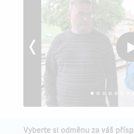
Vyberte si odměnu za váš přís