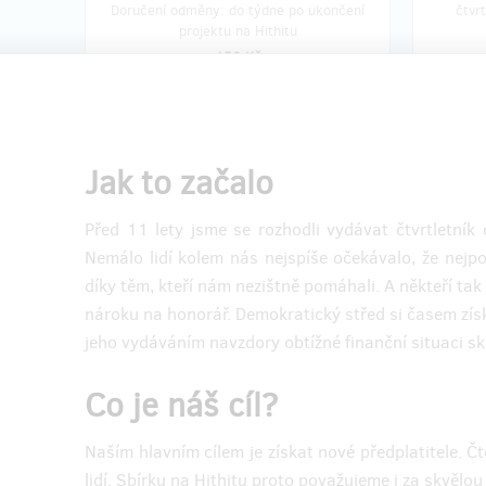
Doručení odměny: do týdne po ukončení
čtvr
projektu na Hithitu
150 Kč
prodáno 8
Výlet s Demokratickým
Sponz
Jak to začalo
středem
Nabízím
Před 11 lety jsme se rozhodli vydávat čtvrtletník 
Přispěvatele zveme na společný výlet s
našeho 
Nemálo lidí kolem nás nejspíše očekávalo, že nejpo
redakcí Demokratického středu do
poštovn
díky těm, kteří nám nezištně pomáhali. A někteří tak
Českého středohoří, během nějž zdoláme
střed v 
tři vrcholy - Milešovku, Ostrý a Lovoš.
číslo. 
nároku na honorář. Demokratický střed si časem získ
Vyrazíme ráno vlakem z Prahy, vracet se
odměny 
jeho vydáváním navzdory obtížné finanční situaci sk
budeme večer z Lovosic. Podrobnosti
politick
dohodneme podle počtu účastníků.
uspořád
Odměna zahrnuje i cenu jízdenky tam i
Skautské
Co je náš cíl?
zpět.
Naším hlavním cílem je získat nové předplatitele. 
lidí. Sbírku na Hithitu proto považujeme i za skvělou