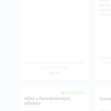
časopis 
nebo Jakub Żulczyk. První číslo časopisu
Demokra
i s knihou Vám zašleme v září 2023
vyjde tř
poštou.
zašleme
Doručení odměny: na poštovní adresu, do
čtvrt roku po ukončení projektu na
Hithitu
600 Kč
Doručen
Doručení odměny: do týdne po ukončení
čtvr
projektu na Hithitu
150 Kč
prodáno 8
Výlet s Demokratickým
Sponz
středem