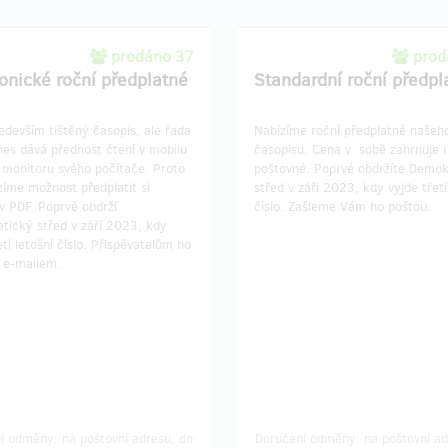
prodáno 37
prod
ronické roční předplatné
Standardní roční předpl
devším tištěný časopis, ale řada
Nabízíme roční předplatné našeh
dnes dává přednost čtení v mobilu
časopisu. Cena v sobě zahrnuje i
 monitoru svého počítače. Proto
poštovné. Poprvé obdržíte Demok
zíme možnost předplatit si
střed v září 2023, kdy vyjde třetí
v PDF. Poprvé obdrží
číslo. Zašleme Vám ho poštou.
tický střed v září 2023, kdy
etí letošní číslo. Přispěvatelům ho
 e-mailem.
í odměny: na poštovní adresu, do
Doručení odměny: na poštovní ad