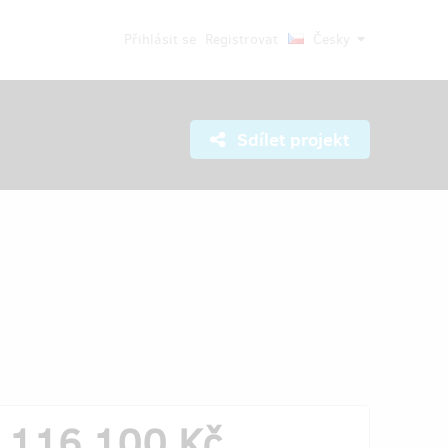
Přihlásit se
Registrovat
Česky
Sdílet projekt
116 100 Kč