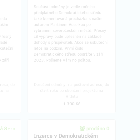
Součástí odměny je vedle ročního
o
předplatného Demokratického středu
ředu
také komentovaná procházka s naším
naším
autorem Martinem Veselkou po
vybraném severočeském městě. Přesný
Přesný
cíl výpravy bude upřesněn na základě
ladě
dohody s přispěvateli. Akce se uskuteční
skuteční
letos na podzim. První číslo
Demokratického středu obdržíte v září
 září
2023. Pošleme Vám ho poštou.
resu, do
Doručení odměny: na poštovní adresu, do
tu na
čtvrt roku po ukončení projektu na
Hithitu
1 300 Kč
á 8
prodáno 0
z 10
Inzerce v Demokratickém