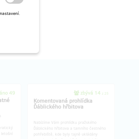
nastavení.
resu, do
Doručení odměny: do půl roku po
Hithitu
ukončení projektu na Hithitu
10 000 Kč
áno 49
zbývá 14
z 25
atné
Komentovaná prohlídka
Ďáblického hřbitova
o
Nabízíme Vám prohlídku pražského
ratický
Ďáblického hřbitova a tamního čestného
 letošní
pohřebiště, kde byly tajně ukládány