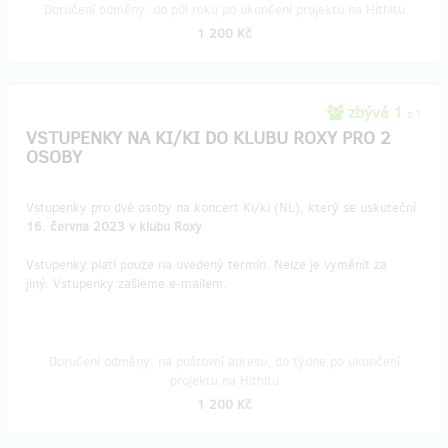
Doručení odměny: do půl roku po ukončení projektu na Hithitu
1 200 Kč
zbývá 1
z 1
VSTUPENKY NA KI/KI DO KLUBU ROXY PRO 2
OSOBY
Vstupenky pro dvě osoby na koncert Ki/ki (NL), který se uskuteční
16. června 2023 v klubu Roxy
.
Vstupenky platí pouze na uvedený termín. Nelze je vyměnit za
jiný. Vstupenky zašleme e-mailem.
Doručení odměny: na poštovní adresu, do týdne po ukončení
projektu na Hithitu
1 200 Kč