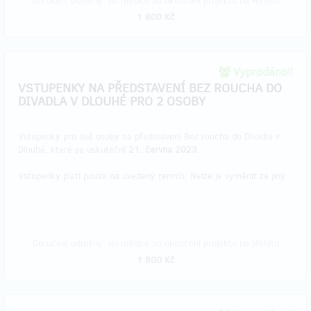
Doručení odměny: do měsíce po ukončení projektu na Hithitu
1 800 Kč
Vyprodáno!!
VSTUPENKY NA PŘEDSTAVENÍ BEZ ROUCHA DO
DIVADLA V DLOUHÉ PRO 2 OSOBY
Vstupenky pro dvě osoby na představení Bez roucha do Divadla v
Dlouhé, které se uskuteční
21. června 2023
.
Vstupenky platí pouze na uvedený termín. Nelze je vyměnit za jiný.
Doručení odměny: do měsíce po ukončení projektu na Hithitu
1 800 Kč