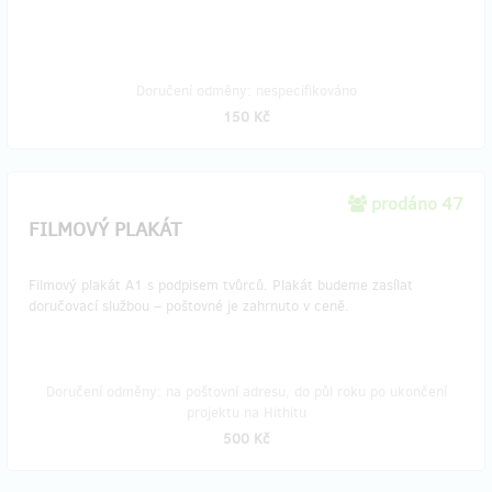
Doručení odměny: nespecifikováno
150 Kč
prodáno 47
FILMOVÝ PLAKÁT
Filmový plakát A1 s podpisem tvůrců. Plakát budeme zasílat
doručovací službou – poštovné je zahrnuto v ceně.
Doručení odměny: na poštovní adresu, do půl roku po ukončení
projektu na Hithitu
500 Kč