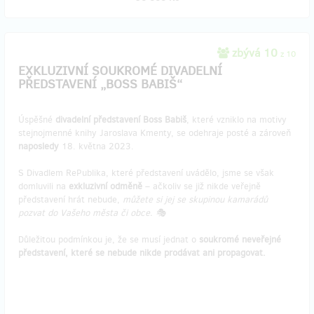
zbývá 10
z 10
EXKLUZIVNÍ SOUKROMÉ DIVADELNÍ
PŘEDSTAVENÍ „BOSS BABIŠ“
Úspěšné
divadelní představení Boss Babiš
, které vzniklo na motivy
stejnojmenné knihy Jaroslava Kmenty, se odehraje posté a zároveň
naposledy
18. května 2023.
S Divadlem RePublika, které představení uvádělo, jsme se však
domluvili na
exkluzivní odměně
– ačkoliv se již nikde veřejně
představení hrát nebude,
můžete si jej se skupinou kamarádů
pozvat do Vašeho města či obce. 🎭
Důležitou podmínkou je, že se musí jednat o
soukromé neveřejné
představení, které se nebude nikde prodávat ani propagovat.