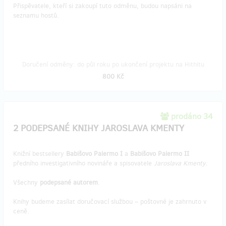
Přispěvatele, kteří si zakoupí tuto odměnu, budou napsáni na
seznamu hostů.
Doručení odměny: do půl roku po ukončení projektu na Hithitu
800 Kč
prodáno 34
2 PODEPSANÉ KNIHY JAROSLAVA KMENTY
Knižní bestsellery
Babišovo Palermo I
a
Babišovo Palermo II
předního investigativního novináře a spisovatele
Jaroslava Kmenty
.
Všechny
podepsané autorem
.
Knihy budeme zasílat doručovací službou – poštovné je zahrnuto v
ceně.