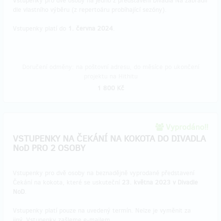
Vstupenky pro dvě osoby na jedno z představení Divadla Na zábradlí
dle vlastního výběru (z repertoáru probíhající sezóny).
Vstupenky platí do
1. června 2024
.
Doručení odměny: na poštovní adresu, do měsíce po ukončení
projektu na Hithitu
1 800 Kč
Vyprodáno!!
VSTUPENKY NA ČEKÁNÍ NA KOKOTA DO DIVADLA
NoD PRO 2 OSOBY
Vstupenky pro dvě osoby na beznadějně vyprodané představení
Čekání na kokota, které se uskuteční
23. května 2023 v Divadle
NoD
.
Vstupenky platí pouze na uvedený termín. Nelze je vyměnit za
jiný. Vstupenky zašleme e-mailem.