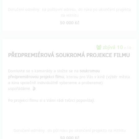
Doručení odměny: na poštovní adresu, do roku po ukončení projektu
na Hithitu
50 000 Kč
zbývá 10
z 10
PŘEDPREMIÉROVÁ SOUKROMÁ PROJEKCE FILMU
Domluvte se s kamarády a složte se na
soukromou
předpremiérovou projekci filmu
, kterou pro Vás v kině (výběr města
a kina společně individuálně vybereme a probereme)
uspořádáme. 🎬
Po projekci filmu si s Vámi rádi tvůrci popovídají.
Doručení odměny: do půl roku po ukončení projektu na Hithitu
50 000 Kč