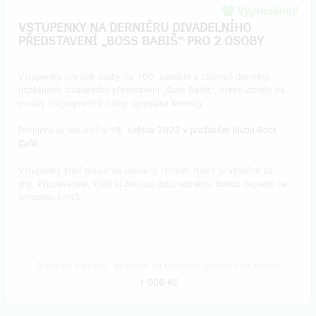
Vyprodáno!!
VSTUPENKY NA DERNIÉRU DIVADELNÍHO
PŘEDSTAVENÍ „BOSS BABIŠ“ PRO 2 OSOBY
​Vstupenky pro dvě osoby na 100. uvedení a zároveň derniéry
úspěšného divadelního představení „Boss Babiš“, které vzniklo na
motivy stejnojmenné knihy Jaroslava Kmenty.
Derniéra se uskuteční
18. května 2023 v pražském klubu Rock
Café
.
Vstupenky platí pouze na uvedený termín. Nelze je vyměnit za
jiný. Přispěvatele, kteří si zakoupí tuto odměnu, budou napsáni na
seznamu hostů.
Doručení odměny: do týdne po ukončení projektu na Hithitu
1 000 Kč