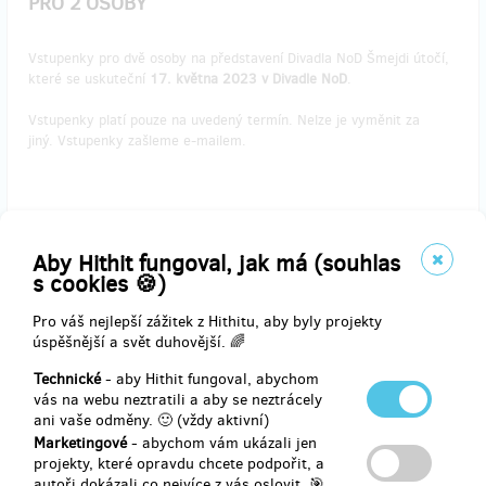
PRO 2 OSOBY
Vstupenky pro dvě osoby na představení Divadla NoD Šmejdi útočí,
které se uskuteční
17. května 2023 v Divadle NoD
.
Vstupenky platí pouze na uvedený termín. Nelze je vyměnit za
jiný. Vstupenky zašleme e-mailem.
Doručení odměny: na poštovní adresu, do týdne po ukončení
projektu na Hithitu
Aby Hithit fungoval, jak má (souhlas
1 500 Kč
s cookies 🍪)
Pro váš nejlepší zážitek z Hithitu, aby byly projekty
úspěšnější a svět duhovější. 🌈
zbývá 1
z 1
Technické
- aby Hithit fungoval, abychom
VSTUPENKY NA UNDERGROUND COMEDY CLUB
vás na webu neztratili a aby se neztrácely
DO DIVADLA NoD PRO 2 OSOBY
ani vaše odměny. 🙂 (vždy aktivní)
Marketingové
- abychom vám ukázali jen
Vstupenky pro dvě osoby na show Undergroung Comedy Club, která
projekty, které opravdu chcete podpořit, a
se uskuteční
18. května 2023 v Divadle NoD
.
autoři dokázali co nejvíce z vás oslovit. 🎯