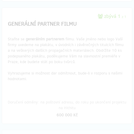
zbývá 1
z 1
GENERÁLNÍ PARTNER FILMU
Staňte se
generálním partnerem
filmu. Vaše jméno nebo logo Vaší
firmy uvedeme na plakátu, v úvodních i závěrečných titulcích filmu
a na veškerých dalších propagačních materiálech. Obdržíte 10 ks
podepsaného plakátu, poděkujeme Vám na slavnostní premiéře v
Praze, kde budete stát po boku tvůrců.
Vyhrazujeme si možnost dar odmítnout, bude-li v rozporu s našimi
hodnotami.
Doručení odměny: na poštovní adresu, do roku po ukončení projektu
na Hithitu
600 000 Kč