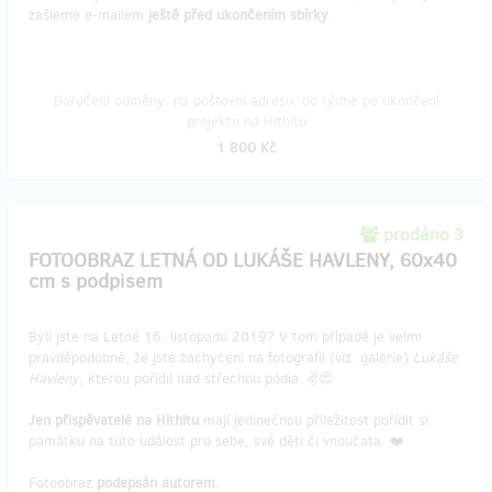
zašleme e-mailem
ještě před ukončením sbírky
.
Doručení odměny: na poštovní adresu, do týdne po ukončení
projektu na Hithitu
1 800 Kč
prodáno 3
FOTOOBRAZ LETNÁ OD LUKÁŠE HAVLENY, 60x40
cm s podpisem
Byli jste na Letné 16. listopadu 2019? V tom případě je velmi
pravděpodobné, že jste zachyceni na fotografii (viz. galerie)
Lukáše
Havleny
, kterou pořídil nad střechou pódia. ✌️😍
Jen přispěvatelé na Hithitu
mají jedinečnou příležitost pořídit si
památku na tuto událost pro sebe, své děti či vnoučata. ❤️
Fotoobraz
podepsán autorem
.