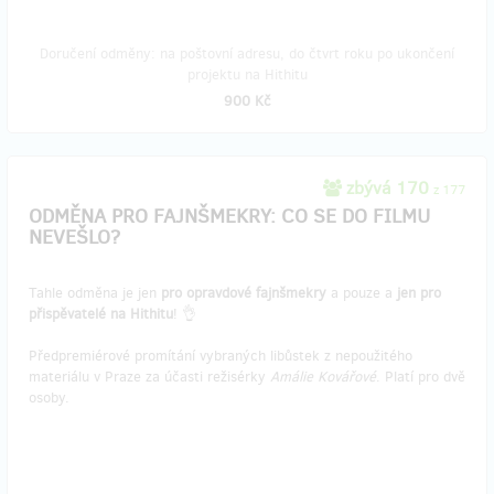
Doručení odměny: na poštovní adresu, do čtvrt roku po ukončení
projektu na Hithitu
900 Kč
zbývá 170
z 177
ODMĚNA PRO FAJNŠMEKRY: CO SE DO FILMU
NEVEŠLO?
Tahle odměna je jen
pro opravdové fajnšmekry
a pouze a
jen pro
přispěvatelé na Hithitu
! 👌
Předpremiérové promítání vybraných libůstek z nepoužitého
materiálu v Praze za účasti režisérky
Amálie Kovářové
. Platí pro dvě
osoby.