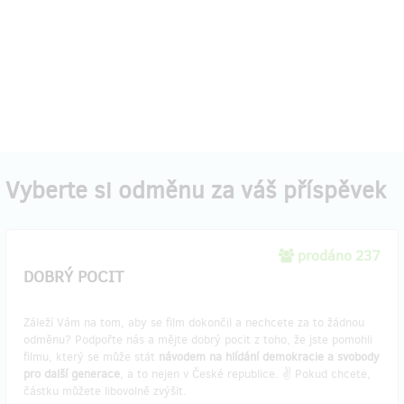
Vyberte si odměnu za váš příspěvek
prodáno 237
DOBRÝ POCIT
Záleží Vám na tom, aby se film dokončil a nechcete za to žádnou
odměnu? Podpořte nás a mějte dobrý pocit z toho, že jste pomohli
filmu, který se může stát
návodem na hlídání demokracie a svobody
pro další generace
, a to nejen v České republice. ✌️ Pokud chcete,
částku můžete libovolně zvýšit.