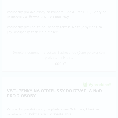
Vstupenky pro dvě osoby na koncert Jude & Frank (IT), který se
uskuteční
24. června 2023 v klubu Roxy
.
Vstupenky platí pouze na uvedený termín. Nelze je vyměnit za
jiný. Vstupenky zašleme e-mailem.
Doručení odměny: na poštovní adresu, do týdne po ukončení
projektu na Hithitu
1 000 Kč
Vyprodáno!!
VSTUPENKY NA OIDIPUSSY DO DIVADLA NoD
PRO 2 OSOBY
Vstupenky pro dvě osoby na představení Oidipussy, které se
uskuteční
31. května 2023 v Divadle NoD
.