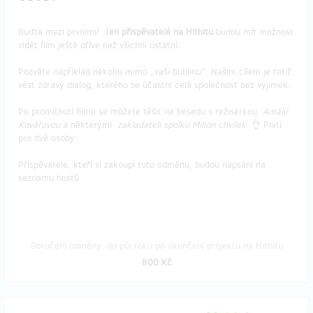
Buďte mezi prvními!
Jen přispěvatelé na Hithitu
budou mít možnost
vidět film ještě dříve než všichni ostatní.
Pozvěte například někoho mimo „vaši bublinu“. Našim cílem je totiž
vést zdravý dialog, kterého se účastní celá společnost bez výjimek.
Po promítnutí filmu se můžete těšit na besedu s režisérkou
Amálií
Kovářovou
a některými
zakladateli spolku Milion chvilek
. 👌 Platí
pro dvě osoby.
Přispěvatele, kteří si zakoupí tuto odměnu, budou napsáni na
seznamu hostů.
Doručení odměny: do půl roku po ukončení projektu na Hithitu
800 Kč