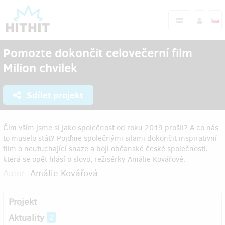
Pomozte dokončit celovečerní film
Milion chvilek
Sdílet projekt
Čím vším jsme si jako společnost od roku 2019 prošli? A co nás
to muselo stát? Pojďme společnými silami dokončit inspirativní
film o neutuchající snaze a boji občanské české společnosti,
která se opět hlásí o slovo, režisérky Amálie Kovářové.
Autor:
Amálie Kovářová
Projekt
Aktuality
2