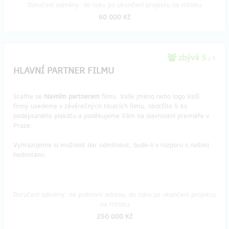
Doručení odměny: do roku po ukončení projektu na Hithitu
60 000 Kč
zbývá 5
z 5
HLAVNÍ PARTNER FILMU
Staňte se
hlavním partnerem
filmu. Vaše jméno nebo logo Vaší
firmy uvedeme v závěrečných titulcích filmu, obdržíte 5 ks
podepsaného plakátu a poděkujeme Vám na slavnostní premiéře v
Praze.
Vyhrazujeme si možnost dar odmítnout, bude-li v rozporu s našimi
hodnotami.
Doručení odměny: na poštovní adresu, do roku po ukončení projektu
na Hithitu
250 000 Kč