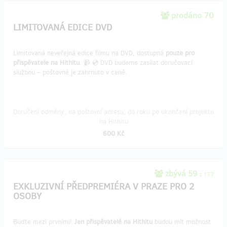
prodáno 70
LIMITOVANÁ EDICE DVD
Limitovaná neveřejná edice filmu na DVD, dostupná
pouze pro
přispěvatele na Hithitu
. 📹 💿 DVD budeme zasílat doručovací
službou – poštovné je zahrnuto v ceně.
Doručení odměny: na poštovní adresu, do roku po ukončení projektu
na Hithitu
600 Kč
zbývá 59
z 177
EXKLUZIVNÍ PŘEDPREMIÉRA V PRAZE PRO 2
OSOBY
Buďte mezi prvními!
Jen přispěvatelé na Hithitu
budou mít možnost