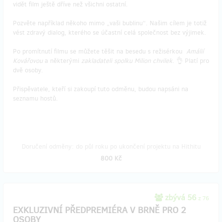
vidět film ještě dříve než všichni ostatní.
Pozvěte například někoho mimo „vaši bublinu“. Našim cílem je totiž
vést zdravý dialog, kterého se účastní celá společnost bez výjimek.
Po promítnutí filmu se můžete těšit na besedu s režisérkou
Amálií
Kovářovou
a některými
zakladateli spolku Milion chvilek
. 👌 Platí pro
dvě osoby.
Přispěvatele, kteří si zakoupí tuto odměnu, budou napsáni na
seznamu hostů.
Doručení odměny: do půl roku po ukončení projektu na Hithitu
800 Kč
zbývá 56
z 76
EXKLUZIVNÍ PŘEDPREMIÉRA V BRNĚ PRO 2
OSOBY