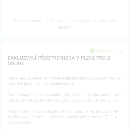
Doručení odměny: do půl roku po ukončení projektu na Hithitu
800 Kč
zbývá 47
z 54
EXKLUZIVNÍ PŘEDPREMIÉRA V PLZNI PRO 2
OSOBY
Buďte mezi prvními!
Jen přispěvatelé na Hithitu
budou mít možnost
vidět film ještě dříve než všichni ostatní.
Pozvěte například někoho mimo „vaši bublinu“. Našim cílem je totiž
vést zdravý dialog, kterého se účastní celá společnost bez výjimek.
Po promítnutí filmu se můžete těšit na besedu s režisérkou
Amálií
Kovářovou
a některými
zakladateli spolku Milion chvilek
. 👌 Platí
pro dvě osoby.