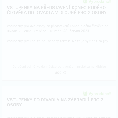
Vyprodáno!!
VSTUPENKY NA PŘEDSTAVENÍ KONEC RUDÉHO
ČLOVĚKA DO DIVADLA V DLOUHÉ PRO 2 OSOBY
Vstupenky pro dvě osoby na představení Konec rudého člověka do
Divadla v Dlouhé, které se uskuteční
28. června 2023
.
Vstupenky platí pouze na uvedený termín. Nelze je vyměnit za jiný.
Doručení odměny: do měsíce po ukončení projektu na Hithitu
1 800 Kč
Vyprodáno!!
VSTUPENKY DO DIVADLA NA ZÁBRADLÍ PRO 2
OSOBY