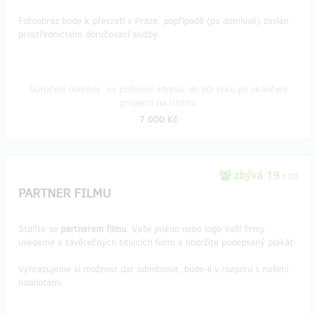
Fotoobraz bude k převzetí v Praze, popřípadě (po domluvě) zaslán
prostřednictvím doručovací služby.
Doručení odměny: na poštovní adresu, do půl roku po ukončení
projektu na Hithitu
7 000 Kč
zbývá 19
z 20
PARTNER FILMU
Staňte se
partnerem filmu
. Vaše jméno nebo logo Vaší firmy
uvedeme v závěrečných titulcích filmu a obdržíte podepsaný plakát.
Vyhrazujeme si možnost dar odmítnout, bude-li v rozporu s našimi
hodnotami.