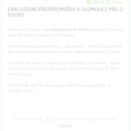
zbývá 257
z 266
EXKLUZIVNÍ PŘEDPREMIÉRA V OLOMOUCI PRO 2
OSOBY
Buďte mezi prvními!
Jen přispěvatelé na Hithitu
budou mít možnost
vidět film ještě dříve než všichni ostatní.
Pozvěte například někoho mimo „vaši bublinu“. Našim cílem je totiž
vést zdravý dialog, kterého se účastní celá společnost bez výjimek.
Po promítnutí filmu se můžete těšit na besedu s režisérkou
Amálií
Kovářovou
a některými
zakladateli spolku Milion chvilek
. 👌 Platí
pro dvě osoby.
Přispěvatele, kteří si zakoupí tuto odměnu, budou napsáni na
seznamu hostů.
Doručení odměny: do půl roku po ukončení projektu na Hithitu
800 Kč