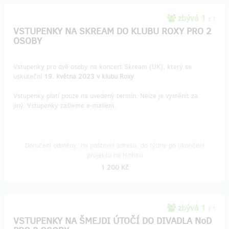
zbývá 1
z 1
VSTUPENKY NA SKREAM DO KLUBU ROXY PRO 2
OSOBY
Vstupenky pro dvě osoby na koncert Skream (UK), který se
uskuteční
19. května 2023 v klubu Roxy
.
Vstupenky platí pouze na uvedený termín. Nelze je vyměnit za
jiný. Vstupenky zašleme e-mailem.
Doručení odměny: na poštovní adresu, do týdne po ukončení
projektu na Hithitu
1 200 Kč
zbývá 1
z 1
VSTUPENKY NA ŠMEJDI ÚTOČÍ DO DIVADLA NoD