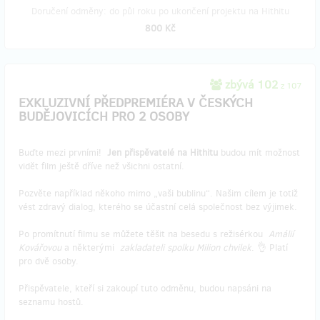
Doručení odměny: do půl roku po ukončení projektu na Hithitu
800 Kč
zbývá 102
z 107
EXKLUZIVNÍ PŘEDPREMIÉRA V ČESKÝCH
BUDĚJOVICÍCH PRO 2 OSOBY
Buďte mezi prvními!
Jen přispěvatelé na Hithitu
budou mít možnost
vidět film ještě dříve než všichni ostatní.
Pozvěte například někoho mimo „vaši bublinu“. Našim cílem je totiž
vést zdravý dialog, kterého se účastní celá společnost bez výjimek.
Po promítnutí filmu se můžete těšit na besedu s režisérkou
Amálií
Kovářovou
a některými
zakladateli spolku Milion chvilek
. 👌 Platí
pro dvě osoby.
Přispěvatele, kteří si zakoupí tuto odměnu, budou napsáni na
seznamu hostů.