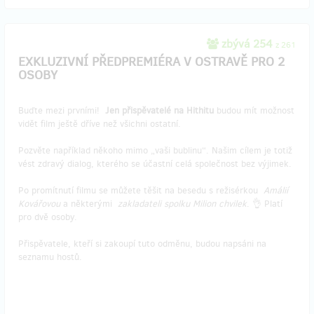
zbývá 254
z 261
EXKLUZIVNÍ PŘEDPREMIÉRA V OSTRAVĚ PRO 2
OSOBY
Buďte mezi prvními!
Jen přispěvatelé na Hithitu
budou mít možnost
vidět film ještě dříve než všichni ostatní.
Pozvěte například někoho mimo „vaši bublinu“. Našim cílem je totiž
vést zdravý dialog, kterého se účastní celá společnost bez výjimek.
Po promítnutí filmu se můžete těšit na besedu s režisérkou
Amálií
Kovářovou
a některými
zakladateli spolku Milion chvilek
. 👌 Platí
pro dvě osoby.
Přispěvatele, kteří si zakoupí tuto odměnu, budou napsáni na
seznamu hostů.