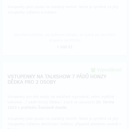
Vstupenky platí pouze na uvedený termín. Nelze je vyměnit za jiný.
Vstupenky zašleme e-mailem.
Doručení odměny: na poštovní adresu, do týdne po ukončení
projektu na Hithitu
1 500 Kč
Vyprodáno!!
VSTUPENKY NA TALKSHOW 7 PÁDŮ HONZY
DĚDKA PRO 2 OSOBY
Vstupenky pro dvě osoby na natáčení vyprodané, velmi úspěšné
talkshow „7 pádů Honzy Dědka“, která se uskuteční
20. června
2023 v pražském Švandově divadle
.
Vstupenky platí pouze na uvedený termín. Nelze je vyměnit za jiný.
Vstupenky zašleme doručovací službou, případně předáme osobně v