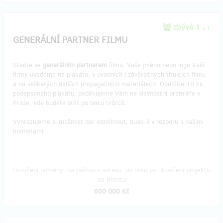
zbývá 1
z 1
GENERÁLNÍ PARTNER FILMU
Staňte se
generálním partnerem
filmu. Vaše jméno nebo logo Vaší
firmy uvedeme na plakátu, v úvodních i závěrečných titulcích filmu
a na veškerých dalších propagačních materiálech. Obdržíte 10 ks
podepsaného plakátu, poděkujeme Vám na slavnostní premiéře v
Praze, kde budete stát po boku tvůrců.
Vyhrazujeme si možnost dar odmítnout, bude-li v rozporu s našimi
hodnotami.
Doručení odměny: na poštovní adresu, do roku po ukončení projektu
na Hithitu
600 000 Kč