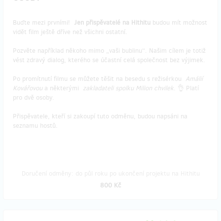
Buďte mezi prvními!
Jen přispěvatelé na Hithitu
budou mít možnost
vidět film ještě dříve než všichni ostatní.
Pozvěte například někoho mimo „vaši bublinu“. Našim cílem je totiž
vést zdravý dialog, kterého se účastní celá společnost bez výjimek.
Po promítnutí filmu se můžete těšit na besedu s režisérkou
Amálií
Kovářovou
a některými
zakladateli spolku Milion chvilek
. 👌 Platí
pro dvě osoby.
Přispěvatele, kteří si zakoupí tuto odměnu, budou napsáni na
seznamu hostů.
Doručení odměny: do půl roku po ukončení projektu na Hithitu
800 Kč