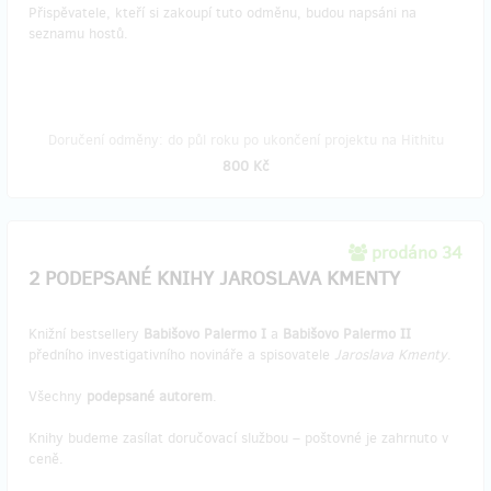
Přispěvatele, kteří si zakoupí tuto odměnu, budou napsáni na
seznamu hostů.
Doručení odměny: do půl roku po ukončení projektu na Hithitu
800 Kč
prodáno 34
2 PODEPSANÉ KNIHY JAROSLAVA KMENTY
Knižní bestsellery
Babišovo Palermo I
a
Babišovo Palermo II
předního investigativního novináře a spisovatele
Jaroslava Kmenty
.
Všechny
podepsané autorem
.
Knihy budeme zasílat doručovací službou – poštovné je zahrnuto v
ceně.