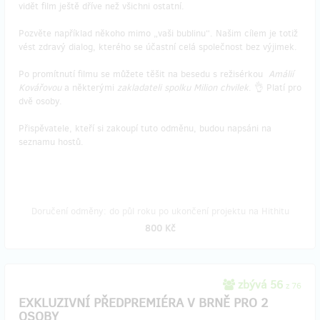
vidět film ještě dříve než všichni ostatní.
Pozvěte například někoho mimo „vaši bublinu“. Našim cílem je totiž
vést zdravý dialog, kterého se účastní celá společnost bez výjimek.
Po promítnutí filmu se můžete těšit na besedu s režisérkou
Amálií
Kovářovou
a některými
zakladateli spolku Milion chvilek
. 👌 Platí pro
dvě osoby.
Přispěvatele, kteří si zakoupí tuto odměnu, budou napsáni na
seznamu hostů.
Doručení odměny: do půl roku po ukončení projektu na Hithitu
800 Kč
zbývá 56
z 76
EXKLUZIVNÍ PŘEDPREMIÉRA V BRNĚ PRO 2
OSOBY