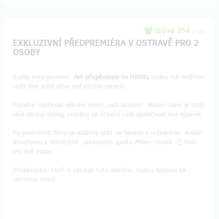
zbývá 254
z 261
EXKLUZIVNÍ PŘEDPREMIÉRA V OSTRAVĚ PRO 2
OSOBY
Buďte mezi prvními!
Jen přispěvatelé na Hithitu
budou mít možnost
vidět film ještě dříve než všichni ostatní.
Pozvěte například někoho mimo „vaši bublinu“. Našim cílem je totiž
vést zdravý dialog, kterého se účastní celá společnost bez výjimek.
Po promítnutí filmu se můžete těšit na besedu s režisérkou
Amálií
Kovářovou
a některými
zakladateli spolku Milion chvilek
. 👌 Platí
pro dvě osoby.
Přispěvatele, kteří si zakoupí tuto odměnu, budou napsáni na
seznamu hostů.