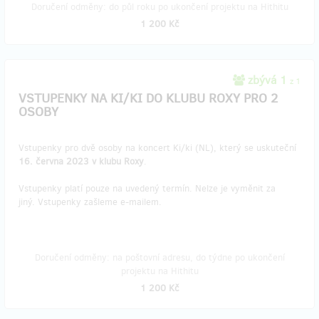
Doručení odměny: do půl roku po ukončení projektu na Hithitu
1 200 Kč
zbývá 1
z 1
VSTUPENKY NA KI/KI DO KLUBU ROXY PRO 2
OSOBY
Vstupenky pro dvě osoby na koncert Ki/ki (NL), který se uskuteční
16. června 2023 v klubu Roxy
.
Vstupenky platí pouze na uvedený termín. Nelze je vyměnit za
jiný. Vstupenky zašleme e-mailem.
Doručení odměny: na poštovní adresu, do týdne po ukončení
projektu na Hithitu
1 200 Kč