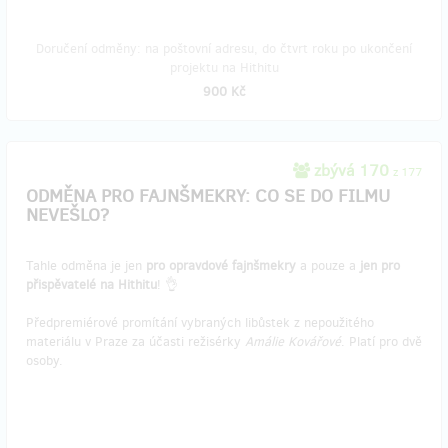
Doručení odměny: na poštovní adresu, do čtvrt roku po ukončení
projektu na Hithitu
900 Kč
zbývá 170
z 177
ODMĚNA PRO FAJNŠMEKRY: CO SE DO FILMU
NEVEŠLO?
Tahle odměna je jen
pro opravdové fajnšmekry
a pouze a
jen pro
přispěvatelé na Hithitu
! 👌
Předpremiérové promítání vybraných libůstek z nepoužitého
materiálu v Praze za účasti režisérky
Amálie Kovářové
. Platí pro dvě
osoby.