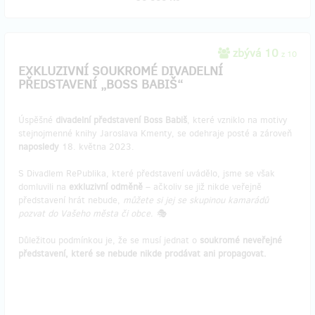
zbývá 10
z 10
EXKLUZIVNÍ SOUKROMÉ DIVADELNÍ
PŘEDSTAVENÍ „BOSS BABIŠ“
Úspěšné
divadelní představení Boss Babiš
, které vzniklo na motivy
stejnojmenné knihy Jaroslava Kmenty, se odehraje posté a zároveň
naposledy
18. května 2023.
S Divadlem RePublika, které představení uvádělo, jsme se však
domluvili na
exkluzivní odměně
– ačkoliv se již nikde veřejně
představení hrát nebude,
můžete si jej se skupinou kamarádů
pozvat do Vašeho města či obce. 🎭
Důležitou podmínkou je, že se musí jednat o
soukromé neveřejné
představení, které se nebude nikde prodávat ani propagovat.