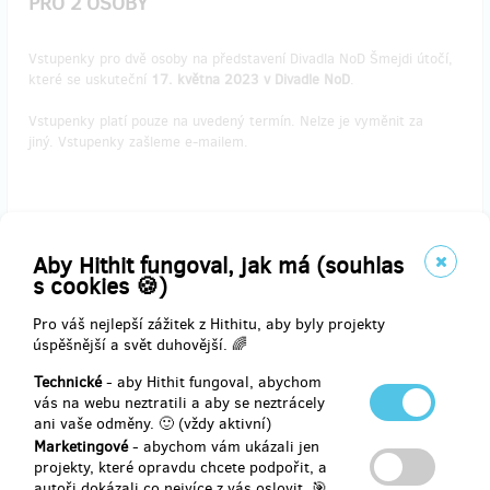
PRO 2 OSOBY
Vstupenky pro dvě osoby na představení Divadla NoD Šmejdi útočí,
které se uskuteční
17. května 2023 v Divadle NoD
.
Vstupenky platí pouze na uvedený termín. Nelze je vyměnit za
jiný. Vstupenky zašleme e-mailem.
Doručení odměny: na poštovní adresu, do týdne po ukončení
projektu na Hithitu
Aby Hithit fungoval, jak má (souhlas
1 500 Kč
s cookies 🍪)
Pro váš nejlepší zážitek z Hithitu, aby byly projekty
úspěšnější a svět duhovější. 🌈
zbývá 1
z 1
Technické
- aby Hithit fungoval, abychom
VSTUPENKY NA UNDERGROUND COMEDY CLUB
vás na webu neztratili a aby se neztrácely
DO DIVADLA NoD PRO 2 OSOBY
ani vaše odměny. 🙂 (vždy aktivní)
Marketingové
- abychom vám ukázali jen
Vstupenky pro dvě osoby na show Undergroung Comedy Club, která
projekty, které opravdu chcete podpořit, a
se uskuteční
18. května 2023 v Divadle NoD
.
autoři dokázali co nejvíce z vás oslovit. 🎯