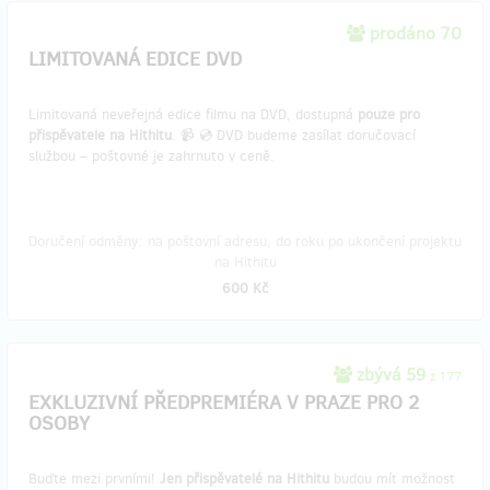
prodáno 70
LIMITOVANÁ EDICE DVD
Limitovaná neveřejná edice filmu na DVD, dostupná
pouze pro
přispěvatele na Hithitu
. 📹 💿 DVD budeme zasílat doručovací
službou – poštovné je zahrnuto v ceně.
Doručení odměny: na poštovní adresu, do roku po ukončení projektu
na Hithitu
600 Kč
zbývá 59
z 177
EXKLUZIVNÍ PŘEDPREMIÉRA V PRAZE PRO 2
OSOBY
Buďte mezi prvními!
Jen přispěvatelé na Hithitu
budou mít možnost