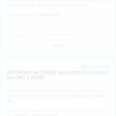
Vstupenky pro dvě osoby na jedno z představení Divadla Na zábradlí
dle vlastního výběru (z repertoáru probíhající sezóny).
Vstupenky platí do
1. června 2024
.
Doručení odměny: na poštovní adresu, do měsíce po ukončení
projektu na Hithitu
1 800 Kč
Vyprodáno!!
VSTUPENKY NA ČEKÁNÍ NA KOKOTA DO DIVADLA
NoD PRO 2 OSOBY
Vstupenky pro dvě osoby na beznadějně vyprodané představení
Čekání na kokota, které se uskuteční
23. května 2023 v Divadle
NoD
.
Vstupenky platí pouze na uvedený termín. Nelze je vyměnit za
jiný. Vstupenky zašleme e-mailem.