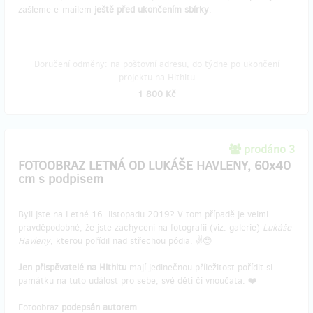
zašleme e-mailem
ještě před ukončením sbírky
.
Doručení odměny: na poštovní adresu, do týdne po ukončení
projektu na Hithitu
1 800 Kč
prodáno 3
FOTOOBRAZ LETNÁ OD LUKÁŠE HAVLENY, 60x40
cm s podpisem
Byli jste na Letné 16. listopadu 2019? V tom případě je velmi
pravděpodobné, že jste zachyceni na fotografii (viz. galerie)
Lukáše
Havleny
, kterou pořídil nad střechou pódia. ✌️😍
Jen přispěvatelé na Hithitu
mají jedinečnou příležitost pořídit si
památku na tuto událost pro sebe, své děti či vnoučata. ❤️
Fotoobraz
podepsán autorem
.