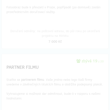
Fotoobraz bude k převzetí v Praze, popřípadě (po domluvě) zaslán
prostřednictvím doručovací služby.
Doručení odměny: na poštovní adresu, do půl roku po ukončení
projektu na Hithitu
7 000 Kč
zbývá 19
z 20
PARTNER FILMU
Staňte se
partnerem filmu
. Vaše jméno nebo logo Vaší firmy
uvedeme v závěrečných titulcích filmu a obdržíte podepsaný plakát.
Vyhrazujeme si možnost dar odmítnout, bude-li v rozporu s našimi
hodnotami.