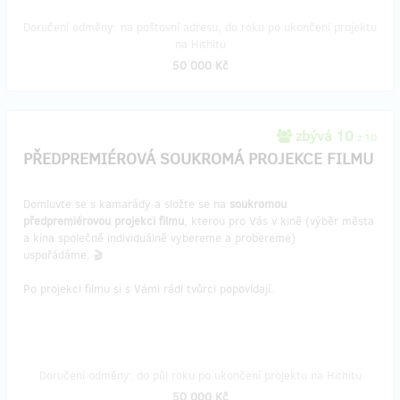
Doručení odměny: na poštovní adresu, do roku po ukončení projektu
na Hithitu
50 000 Kč
zbývá 10
z 10
PŘEDPREMIÉROVÁ SOUKROMÁ PROJEKCE FILMU
Domluvte se s kamarády a složte se na
soukromou
předpremiérovou projekci filmu
, kterou pro Vás v kině (výběr města
a kina společně individuálně vybereme a probereme)
uspořádáme. 🎬
Po projekci filmu si s Vámi rádi tvůrci popovídají.
Doručení odměny: do půl roku po ukončení projektu na Hithitu
50 000 Kč