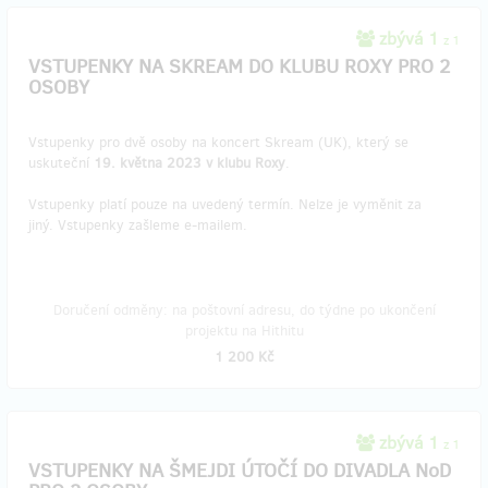
zbývá 1
z 1
VSTUPENKY NA SKREAM DO KLUBU ROXY PRO 2
OSOBY
Vstupenky pro dvě osoby na koncert Skream (UK), který se
uskuteční
19. května 2023 v klubu Roxy
.
Vstupenky platí pouze na uvedený termín. Nelze je vyměnit za
jiný. Vstupenky zašleme e-mailem.
Doručení odměny: na poštovní adresu, do týdne po ukončení
projektu na Hithitu
1 200 Kč
zbývá 1
z 1
VSTUPENKY NA ŠMEJDI ÚTOČÍ DO DIVADLA NoD