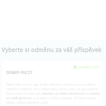
Vyberte si odměnu za váš příspěvek
prodáno 237
DOBRÝ POCIT
Záleží Vám na tom, aby se film dokončil a nechcete za to žádnou
odměnu? Podpořte nás a mějte dobrý pocit z toho, že jste pomohli
filmu, který se může stát
návodem na hlídání demokracie a svobody
pro další generace
, a to nejen v České republice. ✌️ Pokud chcete,
částku můžete libovolně zvýšit.