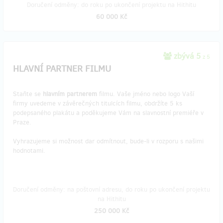
Doručení odměny: do roku po ukončení projektu na Hithitu
60 000 Kč
zbývá 5
z 5
HLAVNÍ PARTNER FILMU
Staňte se
hlavním partnerem
filmu. Vaše jméno nebo logo Vaší
firmy uvedeme v závěrečných titulcích filmu, obdržíte 5 ks
podepsaného plakátu a poděkujeme Vám na slavnostní premiéře v
Praze.
Vyhrazujeme si možnost dar odmítnout, bude-li v rozporu s našimi
hodnotami.
Doručení odměny: na poštovní adresu, do roku po ukončení projektu
na Hithitu
250 000 Kč