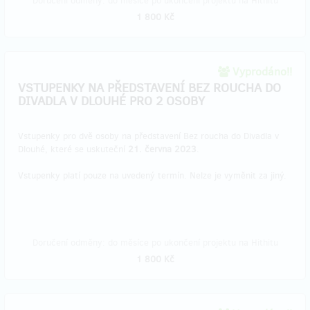
Doručení odměny: do měsíce po ukončení projektu na Hithitu
1 800 Kč
Vyprodáno!!
VSTUPENKY NA PŘEDSTAVENÍ BEZ ROUCHA DO
DIVADLA V DLOUHÉ PRO 2 OSOBY
Vstupenky pro dvě osoby na představení Bez roucha do Divadla v
Dlouhé, které se uskuteční
21. června 2023
.
Vstupenky platí pouze na uvedený termín. Nelze je vyměnit za jiný.
Doručení odměny: do měsíce po ukončení projektu na Hithitu
1 800 Kč