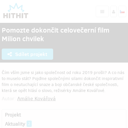
Pomozte dokončit celovečerní film
Milion chvilek
Sdílet projekt
Čím vším jsme si jako společnost od roku 2019 prošli? A co nás
to muselo stát? Pojďme společnými silami dokončit inspirativní
film o neutuchající snaze a boji občanské české společnosti,
která se opět hlásí o slovo, režisérky Amálie Kovářové.
Autor:
Amálie Kovářová
Projekt
Aktuality
2