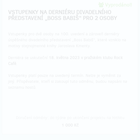
Vyprodáno!!
VSTUPENKY NA DERNIÉRU DIVADELNÍHO
PŘEDSTAVENÍ „BOSS BABIŠ“ PRO 2 OSOBY
​Vstupenky pro dvě osoby na 100. uvedení a zároveň derniéry
úspěšného divadelního představení „Boss Babiš“, které vzniklo na
motivy stejnojmenné knihy Jaroslava Kmenty.
Derniéra se uskuteční
18. května 2023 v pražském klubu Rock
Café
.
Vstupenky platí pouze na uvedený termín. Nelze je vyměnit za
jiný. Přispěvatele, kteří si zakoupí tuto odměnu, budou napsáni na
seznamu hostů.
Doručení odměny: do týdne po ukončení projektu na Hithitu
1 000 Kč