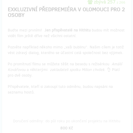
zbývá 257
z 266
EXKLUZIVNÍ PŘEDPREMIÉRA V OLOMOUCI PRO 2
OSOBY
Buďte mezi prvními!
Jen přispěvatelé na Hithitu
budou mít možnost
vidět film ještě dříve než všichni ostatní.
Pozvěte například někoho mimo „vaši bublinu“. Našim cílem je totiž
vést zdravý dialog, kterého se účastní celá společnost bez výjimek.
Po promítnutí filmu se můžete těšit na besedu s režisérkou
Amálií
Kovářovou
a některými
zakladateli spolku Milion chvilek
. 👌 Platí
pro dvě osoby.
Přispěvatele, kteří si zakoupí tuto odměnu, budou napsáni na
seznamu hostů.
Doručení odměny: do půl roku po ukončení projektu na Hithitu
800 Kč