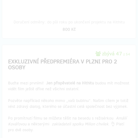
Doručení odměny: do půl roku po ukončení projektu na Hithitu
800 Kč
zbývá 47
z 54
EXKLUZIVNÍ PŘEDPREMIÉRA V PLZNI PRO 2
OSOBY
Buďte mezi prvními!
Jen přispěvatelé na Hithitu
budou mít možnost
vidět film ještě dříve než všichni ostatní.
Pozvěte například někoho mimo „vaši bublinu“. Našim cílem je totiž
vést zdravý dialog, kterého se účastní celá společnost bez výjimek.
Po promítnutí filmu se můžete těšit na besedu s režisérkou
Amálií
Kovářovou
a některými
zakladateli spolku Milion chvilek
. 👌 Platí
pro dvě osoby.