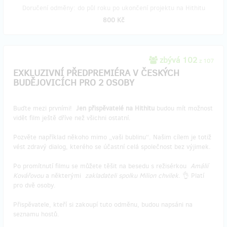
Doručení odměny: do půl roku po ukončení projektu na Hithitu
800 Kč
zbývá 102
z 107
EXKLUZIVNÍ PŘEDPREMIÉRA V ČESKÝCH
BUDĚJOVICÍCH PRO 2 OSOBY
Buďte mezi prvními!
Jen přispěvatelé na Hithitu
budou mít možnost
vidět film ještě dříve než všichni ostatní.
Pozvěte například někoho mimo „vaši bublinu“. Našim cílem je totiž
vést zdravý dialog, kterého se účastní celá společnost bez výjimek.
Po promítnutí filmu se můžete těšit na besedu s režisérkou
Amálií
Kovářovou
a některými
zakladateli spolku Milion chvilek
. 👌 Platí
pro dvě osoby.
Přispěvatele, kteří si zakoupí tuto odměnu, budou napsáni na
seznamu hostů.