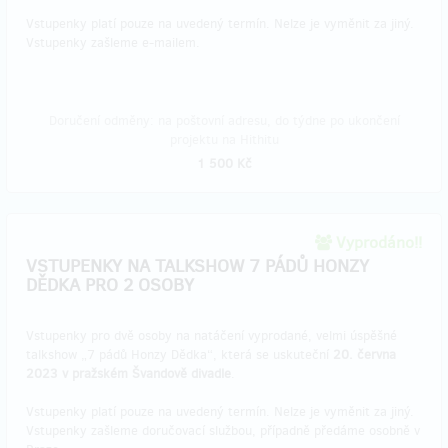
Vstupenky platí pouze na uvedený termín. Nelze je vyměnit za jiný.
Vstupenky zašleme e-mailem.
Doručení odměny: na poštovní adresu, do týdne po ukončení
projektu na Hithitu
1 500 Kč
Vyprodáno!!
VSTUPENKY NA TALKSHOW 7 PÁDŮ HONZY
DĚDKA PRO 2 OSOBY
Vstupenky pro dvě osoby na natáčení vyprodané, velmi úspěšné
talkshow „7 pádů Honzy Dědka“, která se uskuteční
20. června
2023 v pražském Švandově divadle
.
Vstupenky platí pouze na uvedený termín. Nelze je vyměnit za jiný.
Vstupenky zašleme doručovací službou, případně předáme osobně v