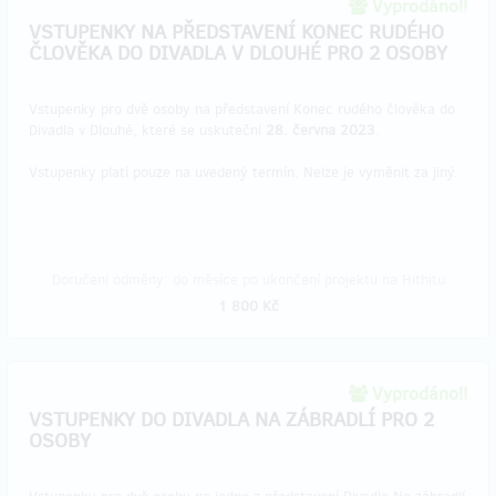
Vyprodáno!!
VSTUPENKY NA PŘEDSTAVENÍ KONEC RUDÉHO
ČLOVĚKA DO DIVADLA V DLOUHÉ PRO 2 OSOBY
Vstupenky pro dvě osoby na představení Konec rudého člověka do
Divadla v Dlouhé, které se uskuteční
28. června 2023
.
Vstupenky platí pouze na uvedený termín. Nelze je vyměnit za jiný.
Doručení odměny: do měsíce po ukončení projektu na Hithitu
1 800 Kč
Vyprodáno!!
VSTUPENKY DO DIVADLA NA ZÁBRADLÍ PRO 2
OSOBY