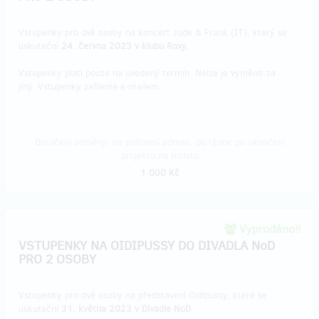
Vstupenky pro dvě osoby na koncert Jude & Frank (IT), který se
uskuteční
24. června 2023 v klubu Roxy
.
Vstupenky platí pouze na uvedený termín. Nelze je vyměnit za
jiný. Vstupenky zašleme e-mailem.
Doručení odměny: na poštovní adresu, do týdne po ukončení
projektu na Hithitu
1 000 Kč
Vyprodáno!!
VSTUPENKY NA OIDIPUSSY DO DIVADLA NoD
PRO 2 OSOBY
Vstupenky pro dvě osoby na představení Oidipussy, které se
uskuteční
31. května 2023 v Divadle NoD
.