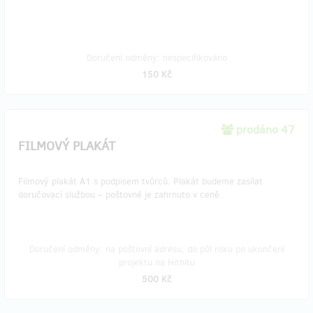
Doručení odměny: nespecifikováno
150 Kč
prodáno 47
FILMOVÝ PLAKÁT
Filmový plakát A1 s podpisem tvůrců. Plakát budeme zasílat
doručovací službou – poštovné je zahrnuto v ceně.
Doručení odměny: na poštovní adresu, do půl roku po ukončení
projektu na Hithitu
500 Kč