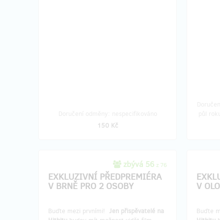
Doručen
Doručení odměny: nespecifikováno
půl rok
150 Kč
zbývá 56
z 76
EXKLUZIVNÍ PŘEDPREMIÉRA
EXKL
V BRNĚ PRO 2 OSOBY
V OL
Buďte mezi prvními!
Jen přispěvatelé na
Buďte m