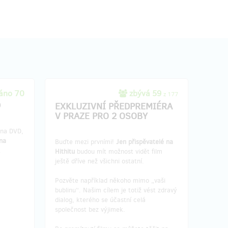
áno 70
zbývá 59
z 177
D
EXKLUZIVNÍ PŘEDPREMIÉRA
V PRAZE PRO 2 OSOBY
 na DVD,
 na
Buďte mezi prvními!
Jen přispěvatelé na
t
Hithitu
budou mít možnost vidět film
ještě dříve než všichni ostatní.
Pozvěte například někoho mimo „vaši
bublinu“. Našim cílem je totiž vést zdravý
dialog, kterého se účastní celá
společnost bez výjimek.