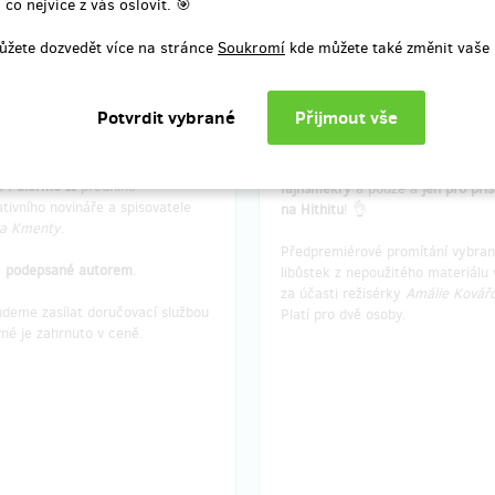
 co nejvíce z vás oslovit. 🎯
ůžete dozvedět více na stránce
Soukromí
kde můžete také změnit vaše 
prodáno 34
zbývá 
DEPSANÉ KNIHY
ODMĚNA PRO FAJNŠMEK
SLAVA KMENTY
CO SE DO FILMU NEVEŠ
estsellery
Babišovo Palermo I
a
Tahle odměna je jen
pro opravdo
o Palermo II
předního
fajnšmekry
a pouze a
jen pro při
ativního novináře a spisovatele
na Hithitu
! 👌
va Kmenty
.
Předpremiérové promítání vybra
y
podepsané autorem
.
libůstek z nepoužitého materiálu 
za účasti režisérky
Amálie Kovář
udeme zasílat doručovací službou
Platí pro dvě osoby.
né je zahrnuto v ceně.