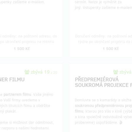
stupenky zašleme e-mailem.
termín. Nelze je vyměnit za
jiný. Vstupenky zašleme e-maile
í odměny: na poštovní adresu, do
Doručení odměny: na poštovní ad
po ukončení projektu na Hithitu
týdne po ukončení projektu na 
1 500 Kč
1 500 Kč
zbývá 19
zbývá
z 20
NER FILMU
PŘEDPREMIÉROVÁ
SOUKROMÁ PROJEKCE 
se
partnerem filmu
. Vaše jméno
go Vaší firmy uvedeme v
Domluvte se s kamarády a složte
ých titulcích filmu a obdržíte
soukromou předpremiérovou proj
ný plakát.
filmu
, kterou pro Vás v kině (výb
a kina společně individuálně vyb
jeme si možnost dar odmítnout,
probereme) uspořádáme. 🎬
v rozporu s našimi hodnotami.