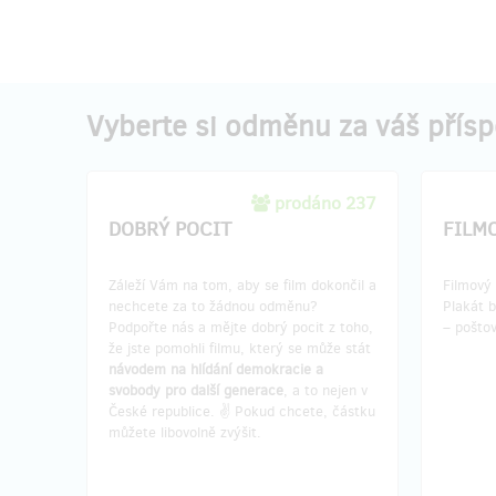
Vyberte si odměnu za váš přís
prodáno 237
DOBRÝ POCIT
FILM
Záleží Vám na tom, aby se film dokončil a
Filmový
nechcete za to žádnou odměnu?
Plakát 
Podpořte nás a mějte dobrý pocit z toho,
– poštov
že jste pomohli filmu, který se může stát
návodem na hlídání demokracie a
svobody pro další generace
, a to nejen v
České republice. ✌️ Pokud chcete, částku
můžete libovolně zvýšit.