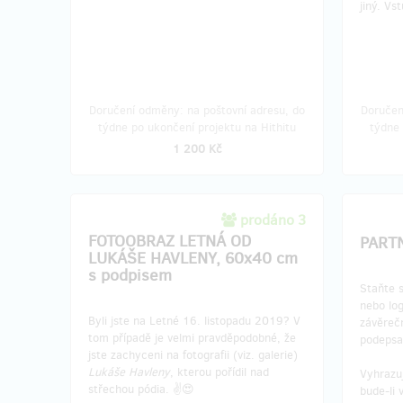
jiný. V
Doručení odměny: na poštovní adresu, do
Doručen
týdne po ukončení projektu na Hithitu
týdne 
1 200 Kč
prodáno 3
FOTOOBRAZ LETNÁ OD
PART
LUKÁŠE HAVLENY, 60x40 cm
s podpisem
Staňte 
nebo lo
Byli jste na Letné 16. listopadu 2019? V
závěrečn
tom případě je velmi pravděpodobné, že
podepsa
jste zachyceni na fotografii (viz. galerie)
Lukáše Havleny
, kterou pořídil nad
Vyhrazu
střechou pódia. ✌️😍
bude-li 