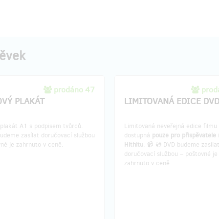
pěvek
prodáno 47
prod
OVÝ PLAKÁT
LIMITOVANÁ EDICE DV
 plakát A1 s podpisem tvůrců.
Limitovaná neveřejná edice filmu
budeme zasílat doručovací službou
dostupná
pouze pro přispěvatele
né je zahrnuto v ceně.
Hithitu
. 📹 💿 DVD budeme zasíla
doručovací službou – poštovné je
zahrnuto v ceně.