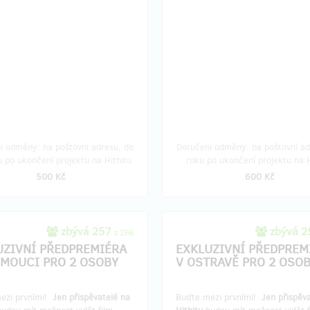
í odměny: na poštovní adresu, do
Doručení odměny: na poštovní ad
u po ukončení projektu na Hithitu
roku po ukončení projektu na H
500 Kč
600 Kč
zbývá 257
zbývá 
z 266
UZIVNÍ PŘEDPREMIÉRA
EXKLUZIVNÍ PŘEDPREM
OMOUCI PRO 2 OSOBY
V OSTRAVĚ PRO 2 OSO
ezi prvními!
Jen přispěvatelé na
Buďte mezi prvními!
Jen přispěv