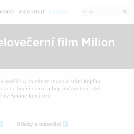
PROJEKT
VŠE O HITHIT
LIVE BLOG
lovečerní film Milion
9 prošli? A co nás to muselo stát? Pojďme
o neutuchající snaze a boji občanské české
sérky Amálie Kovářové.
Otázky a odpovědi
0
5