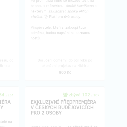
Po promítnutí filmu se můžete těšit na
besedu s režisérkou
Amálií Kovářovou
a
některými
zakladateli spolku Milion
chvilek
. 👌 Platí pro dvě osoby.
Přispěvatele, kteří si zakoupí tuto
odměnu, budou napsáni na seznamu
hostů.
resu, do
Doručení odměny: do půl roku po
ithitu
ukončení projektu na Hithitu
800 Kč
254
zbývá 102
z 261
z 107
IÉRA
EXKLUZIVNÍ PŘEDPREMIÉRA
BY
V ČESKÝCH BUDĚJOVICÍCH
PRO 2 OSOBY
atelé na