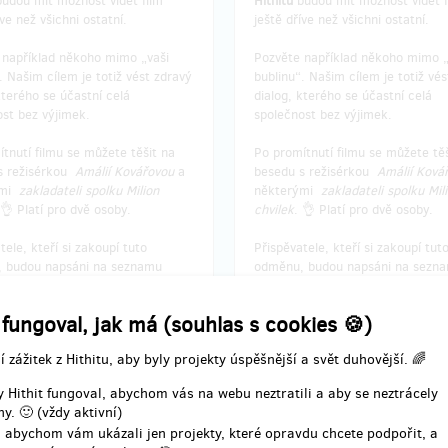
udou mít možnost vidět film
Hithitu
budou mít možnost vidět f
íve než všichni ostatní.
ještě dříve než všichni ostatní.
 například někoho mimo „vaši
Pozvěte například někoho mimo „
. Našim cílem je totiž vést zdravý
bublinu“. Našim cílem je totiž vé
kterého se účastní celá
dialog, kterého se účastní celá
st bez výjimek.
společnost bez výjimek.
tnutí filmu se můžete těšit na
Po promítnutí filmu se můžete těš
s režisérkou
Amálií Kovářovou
a
besedu s režisérkou
Amálií Ková
ými
zakladateli spolku Milion
některými
zakladateli spolku Mil
 👌 Platí pro dvě osoby.
chvilek
. 👌 Platí pro dvě osoby.
tele, kteří si zakoupí tuto
Přispěvatele, kteří si zakoupí tut
 budou napsáni na seznamu
odměnu, budou napsáni na sezn
hostů.
 fungoval, jak má (souhlas s cookies 🍪)
í zážitek z Hithitu, aby byly projekty úspěšnější a svět duhovější. 🌈
učení odměny: do půl roku po
Doručení odměny: do půl rok
 Hithit fungoval, abychom vás na webu neztratili a aby se neztrácely
končení projektu na Hithitu
ukončení projektu na Hithi
y. 🙂 (vždy aktivní)
800 Kč
800 Kč
 abychom vám ukázali jen projekty, které opravdu chcete podpořit, a