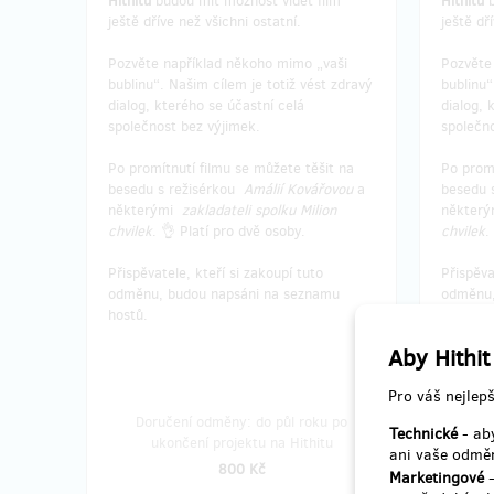
Hithitu
budou mít možnost vidět film
Hithitu
b
ještě dříve než všichni ostatní.
ještě dř
Pozvěte například někoho mimo „vaši
Pozvěte
bublinu“. Našim cílem je totiž vést zdravý
bublinu“
dialog, kterého se účastní celá
dialog, 
společnost bez výjimek.
společno
Po promítnutí filmu se můžete těšit na
Po promí
besedu s režisérkou
Amálií Kovářovou
a
besedu 
některými
zakladateli spolku Milion
někter
chvilek
. 👌 Platí pro dvě osoby.
chvilek
.
Přispěvatele, kteří si zakoupí tuto
Přispěva
odměnu, budou napsáni na seznamu
odměnu,
hostů.
hostů.
Aby Hithit
Pro váš nejlepš
Doručení odměny: do půl roku po
Dor
Technické
- aby
ukončení projektu na Hithitu
u
ani vaše odměn
800 Kč
Marketingové
-