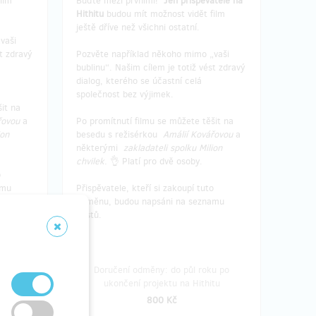
ilm
Buďte mezi prvními!
Jen přispěvatelé na
Hithitu
budou mít možnost vidět film
ještě dříve než všichni ostatní.
vaši
st zdravý
Pozvěte například někoho mimo „vaši
bublinu“. Našim cílem je totiž vést zdravý
dialog, kterého se účastní celá
společnost bez výjimek.
it na
řovou
a
Po promítnutí filmu se můžete těšit na
ion
besedu s režisérkou
Amálií Kovářovou
a
některými
zakladateli spolku Milion
chvilek
. 👌 Platí pro dvě osoby.
o
amu
Přispěvatele, kteří si zakoupí tuto
odměnu, budou napsáni na seznamu
hostů.
u po
Doručení odměny: do půl roku po
tu
ukončení projektu na Hithitu
800 Kč