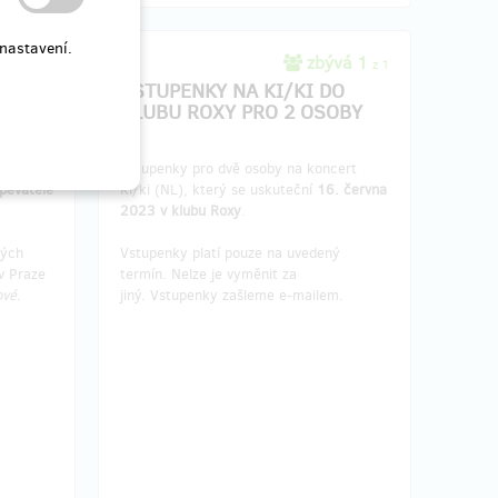
nastavení.
170
zbývá 1
z 177
z 1
RY:
VSTUPENKY NA KI/KI DO
LO?
KLUBU ROXY PRO 2 OSOBY
vé
Vstupenky pro dvě osoby na koncert
spěvatelé
Ki/ki (NL), který se uskuteční
16. června
2023 v klubu Roxy
.
ných
Vstupenky platí pouze na uvedený
v Praze
termín. Nelze je vyměnit za
ové
.
jiný. Vstupenky zašleme e-mailem.