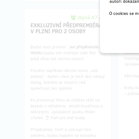
autoři dokázali
O cookies se m
zbývá 47
z 54
2 PO
EXKLUZIVNÍ PŘEDPREMIÉRA
JARO
V PLZNI PRO 2 OSOBY
Knižní b
Buďte mezi prvními!
Jen přispěvatelé na
Babišov
Hithitu
budou mít možnost vidět film
investig
ještě dříve než všichni ostatní.
Jarosla
Pozvěte například někoho mimo „vaši
Všechn
bublinu“. Našim cílem je totiž vést zdravý
dialog, kterého se účastní celá
Knihy b
společnost bez výjimek.
– poštov
Po promítnutí filmu se můžete těšit na
besedu s režisérkou
Amálií Kovářovou
a
některými
zakladateli spolku Milion
chvilek
. 👌 Platí pro dvě osoby.
Přispěvatele, kteří si zakoupí tuto
odměnu, budou napsáni na seznamu