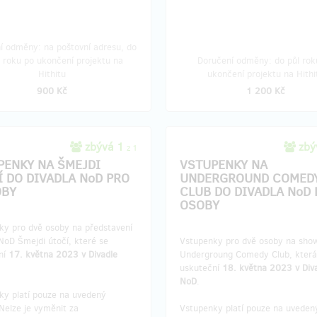
í odměny: na poštovní adresu, do
t roku po ukončení projektu na
Doručení odměny: do půl rok
Hithitu
ukončení projektu na Hithi
900 Kč
1 200 Kč
zbývá 1
zbý
z 1
PENKY NA ŠMEJDI
VSTUPENKY NA
Í DO DIVADLA NoD PRO
UNDERGROUND COMED
OBY
CLUB DO DIVADLA NoD 
OSOBY
ky pro dvě osoby na představení
NoD Šmejdi útočí, které se
Vstupenky pro dvě osoby na sho
ní
17. května 2023 v Divadle
Undergroung Comedy Club, která
uskuteční
18. května 2023 v Div
NoD
.
ky platí pouze na uvedený
Nelze je vyměnit za
Vstupenky platí pouze na uveden