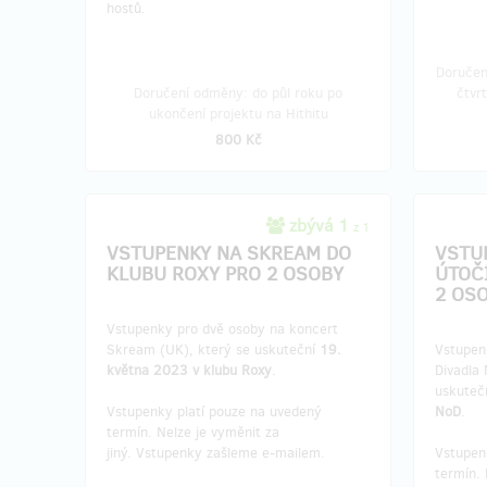
hostů.
Doručen
Doručení odměny: do půl roku po
čtvr
ukončení projektu na Hithitu
800 Kč
zbývá 1
z 1
VSTUPENKY NA SKREAM DO
VSTU
KLUBU ROXY PRO 2 OSOBY
ÚTOČ
2 OS
Vstupenky pro dvě osoby na koncert
Skream (UK), který se uskuteční
19.
Vstupen
května 2023 v klubu Roxy
.
Divadla 
uskuteč
Vstupenky platí pouze na uvedený
NoD
.
termín. Nelze je vyměnit za
jiný. Vstupenky zašleme e-mailem.
Vstupen
termín. 