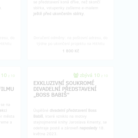
se představení koná dříve, než skončí
m.
sbírka, vstupenky zašleme e-mailem
ještě před ukončením sbírky
.
resu, do
Doručení odměny: na poštovní adresu, do
Hithitu
týdne po ukončení projektu na Hithitu
1 800 Kč
 10
zbývá 10
z 10
z 10
EXKLUZIVNÍ SOUKROMÉ
FILMU
DIVADELNÍ PŘEDSTAVENÍ
„BOSS BABIŠ“
 se na
ekci
Úspěšné
divadelní představení Boss
ěr města
Babiš
, které vzniklo na motivy
ereme a
stejnojmenné knihy Jaroslava Kmenty, se
odehraje posté a zároveň
naposledy
18.
května 2023.