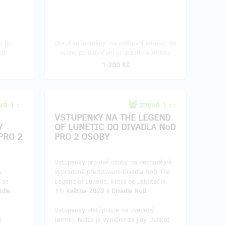
u po
Doručení odměny: na poštovní adresu, do
tu
týdne po ukončení projektu na Hithitu
1 200 Kč
vá 1
zbývá 1
z 1
z 1
VSTUPENKY NA THE LEGEND
Y
OF LUNETIC DO DIVADLA NoD
PRO 2
PRO 2 OSOBY
Vstupenky pro dvě osoby na beznadějně
w
vyprodané představení Divadla NoD The
 se
Legend of Lunetic, které se uskuteční
adle
11. května 2023 v Divadle NoD
.
Vstupenky platí pouze na uvedený
ý
termín. Nelze je vyměnit za jiný. Jelikož