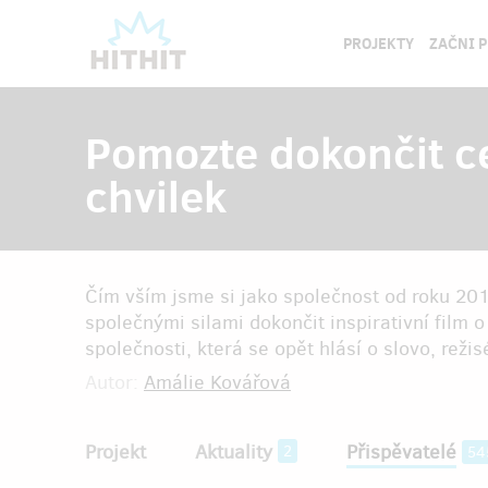
PROJEKTY
ZAČNI 
Pomozte dokončit ce
chvilek
Čím vším jsme si jako společnost od roku 201
společnými silami dokončit inspirativní film 
společnosti, která se opět hlásí o slovo, reži
Autor:
Amálie Kovářová
Projekt
Aktuality
Přispěvatelé
2
54