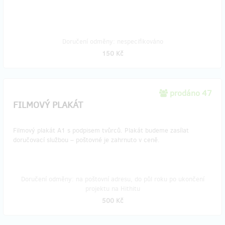
Doručení odměny: nespecifikováno
150 Kč
prodáno 47
FILMOVÝ PLAKÁT
Filmový plakát A1 s podpisem tvůrců. Plakát budeme zasílat
doručovací službou – poštovné je zahrnuto v ceně.
Doručení odměny: na poštovní adresu, do půl roku po ukončení
projektu na Hithitu
500 Kč