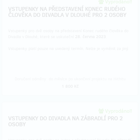
Vyprodáno!!
VSTUPENKY NA PŘEDSTAVENÍ KONEC RUDÉHO
ČLOVĚKA DO DIVADLA V DLOUHÉ PRO 2 OSOBY
Vstupenky pro dvě osoby na představení Konec rudého člověka do
Divadla v Dlouhé, které se uskuteční
28. června 2023
.
Vstupenky platí pouze na uvedený termín. Nelze je vyměnit za jiný.
Doručení odměny: do měsíce po ukončení projektu na Hithitu
1 800 Kč
Vyprodáno!!
VSTUPENKY DO DIVADLA NA ZÁBRADLÍ PRO 2
OSOBY