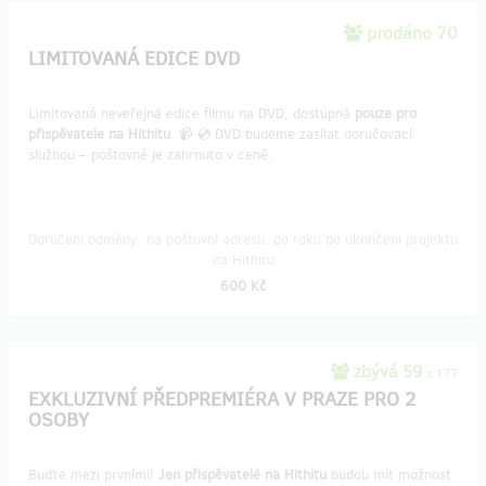
prodáno 70
LIMITOVANÁ EDICE DVD
Limitovaná neveřejná edice filmu na DVD, dostupná
pouze pro
přispěvatele na Hithitu
. 📹 💿 DVD budeme zasílat doručovací
službou – poštovné je zahrnuto v ceně.
Doručení odměny: na poštovní adresu, do roku po ukončení projektu
na Hithitu
600 Kč
zbývá 59
z 177
EXKLUZIVNÍ PŘEDPREMIÉRA V PRAZE PRO 2
OSOBY
Buďte mezi prvními!
Jen přispěvatelé na Hithitu
budou mít možnost