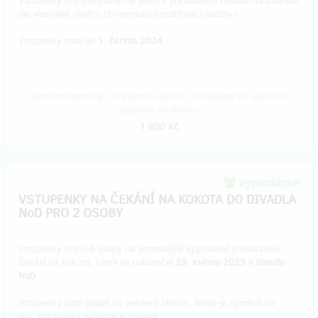
Vstupenky pro dvě osoby na jedno z představení Divadla Na zábradlí
dle vlastního výběru (z repertoáru probíhající sezóny).
Vstupenky platí do
1. června 2024
.
Doručení odměny: na poštovní adresu, do měsíce po ukončení
projektu na Hithitu
1 800 Kč
Vyprodáno!!
VSTUPENKY NA ČEKÁNÍ NA KOKOTA DO DIVADLA
NoD PRO 2 OSOBY
Vstupenky pro dvě osoby na beznadějně vyprodané představení
Čekání na kokota, které se uskuteční
23. května 2023 v Divadle
NoD
.
Vstupenky platí pouze na uvedený termín. Nelze je vyměnit za
jiný. Vstupenky zašleme e-mailem.