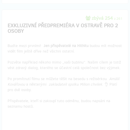
zbývá 254
z 261
EXKLUZIVNÍ PŘEDPREMIÉRA V OSTRAVĚ PRO 2
OSOBY
Buďte mezi prvními!
Jen přispěvatelé na Hithitu
budou mít možnost
vidět film ještě dříve než všichni ostatní.
Pozvěte například někoho mimo „vaši bublinu“. Našim cílem je totiž
vést zdravý dialog, kterého se účastní celá společnost bez výjimek.
Po promítnutí filmu se můžete těšit na besedu s režisérkou
Amálií
Kovářovou
a některými
zakladateli spolku Milion chvilek
. 👌 Platí
pro dvě osoby.
Přispěvatele, kteří si zakoupí tuto odměnu, budou napsáni na
seznamu hostů.