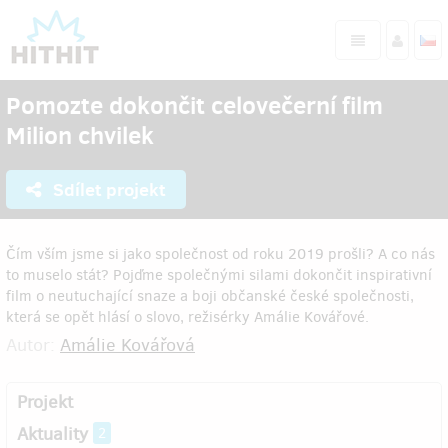
Pomozte dokončit celovečerní film
Milion chvilek
Sdílet projekt
Čím vším jsme si jako společnost od roku 2019 prošli? A co nás
to muselo stát? Pojďme společnými silami dokončit inspirativní
film o neutuchající snaze a boji občanské české společnosti,
která se opět hlásí o slovo, režisérky Amálie Kovářové.
Autor:
Amálie Kovářová
Projekt
Aktuality
2