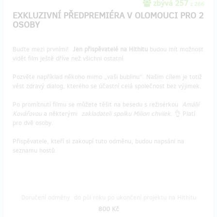
zbývá 257
z 266
EXKLUZIVNÍ PŘEDPREMIÉRA V OLOMOUCI PRO 2
OSOBY
Buďte mezi prvními!
Jen přispěvatelé na Hithitu
budou mít možnost
vidět film ještě dříve než všichni ostatní.
Pozvěte například někoho mimo „vaši bublinu“. Našim cílem je totiž
vést zdravý dialog, kterého se účastní celá společnost bez výjimek.
Po promítnutí filmu se můžete těšit na besedu s režisérkou
Amálií
Kovářovou
a některými
zakladateli spolku Milion chvilek
. 👌 Platí
pro dvě osoby.
Přispěvatele, kteří si zakoupí tuto odměnu, budou napsáni na
seznamu hostů.
Doručení odměny: do půl roku po ukončení projektu na Hithitu
800 Kč