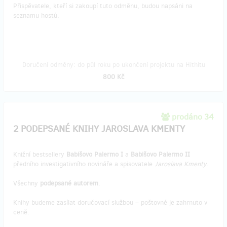
Přispěvatele, kteří si zakoupí tuto odměnu, budou napsáni na
seznamu hostů.
Doručení odměny: do půl roku po ukončení projektu na Hithitu
800 Kč
prodáno 34
2 PODEPSANÉ KNIHY JAROSLAVA KMENTY
Knižní bestsellery
Babišovo Palermo I
a
Babišovo Palermo II
předního investigativního novináře a spisovatele
Jaroslava Kmenty
.
Všechny
podepsané autorem
.
Knihy budeme zasílat doručovací službou – poštovné je zahrnuto v
ceně.