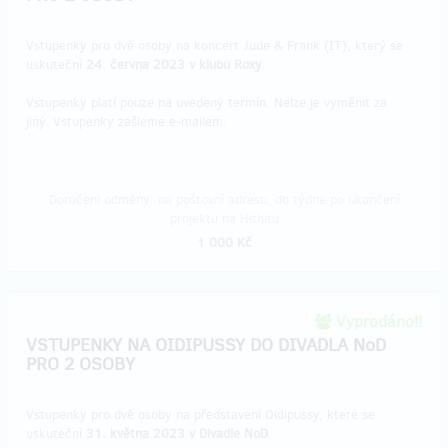
Vstupenky pro dvě osoby na koncert Jude & Frank (IT), který se
uskuteční
24. června 2023 v klubu Roxy
.
Vstupenky platí pouze na uvedený termín. Nelze je vyměnit za
jiný. Vstupenky zašleme e-mailem.
Doručení odměny: na poštovní adresu, do týdne po ukončení
projektu na Hithitu
1 000 Kč
Vyprodáno!!
VSTUPENKY NA OIDIPUSSY DO DIVADLA NoD
PRO 2 OSOBY
Vstupenky pro dvě osoby na představení Oidipussy, které se
uskuteční
31. května 2023 v Divadle NoD
.