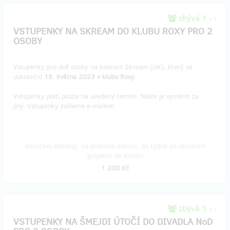
zbývá 1
z 1
VSTUPENKY NA SKREAM DO KLUBU ROXY PRO 2
OSOBY
Vstupenky pro dvě osoby na koncert Skream (UK), který se
uskuteční
19. května 2023 v klubu Roxy
.
Vstupenky platí pouze na uvedený termín. Nelze je vyměnit za
jiný. Vstupenky zašleme e-mailem.
Doručení odměny: na poštovní adresu, do týdne po ukončení
projektu na Hithitu
1 200 Kč
zbývá 1
z 1
VSTUPENKY NA ŠMEJDI ÚTOČÍ DO DIVADLA NoD