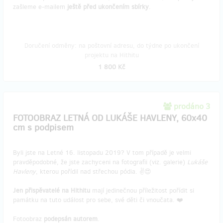
zašleme e-mailem
ještě před ukončením sbírky
.
Doručení odměny: na poštovní adresu, do týdne po ukončení
projektu na Hithitu
1 800 Kč
prodáno 3
FOTOOBRAZ LETNÁ OD LUKÁŠE HAVLENY, 60x40
cm s podpisem
Byli jste na Letné 16. listopadu 2019? V tom případě je velmi
pravděpodobné, že jste zachyceni na fotografii (viz. galerie)
Lukáše
Havleny
, kterou pořídil nad střechou pódia. ✌️😍
Jen přispěvatelé na Hithitu
mají jedinečnou příležitost pořídit si
památku na tuto událost pro sebe, své děti či vnoučata. ❤️
Fotoobraz
podepsán autorem
.