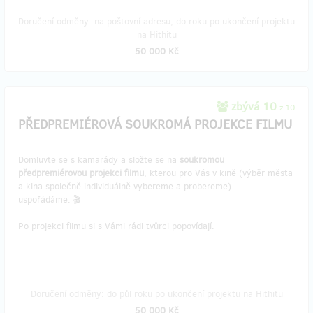
Doručení odměny: na poštovní adresu, do roku po ukončení projektu
na Hithitu
50 000 Kč
zbývá 10
z 10
PŘEDPREMIÉROVÁ SOUKROMÁ PROJEKCE FILMU
Domluvte se s kamarády a složte se na
soukromou
předpremiérovou projekci filmu
, kterou pro Vás v kině (výběr města
a kina společně individuálně vybereme a probereme)
uspořádáme. 🎬
Po projekci filmu si s Vámi rádi tvůrci popovídají.
Doručení odměny: do půl roku po ukončení projektu na Hithitu
50 000 Kč