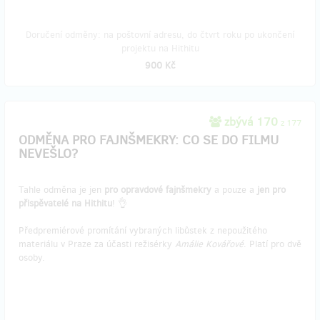
Doručení odměny: na poštovní adresu, do čtvrt roku po ukončení
projektu na Hithitu
900 Kč
zbývá 170
z 177
ODMĚNA PRO FAJNŠMEKRY: CO SE DO FILMU
NEVEŠLO?
Tahle odměna je jen
pro opravdové fajnšmekry
a pouze a
jen pro
přispěvatelé na Hithitu
! 👌
Předpremiérové promítání vybraných libůstek z nepoužitého
materiálu v Praze za účasti režisérky
Amálie Kovářové
. Platí pro dvě
osoby.