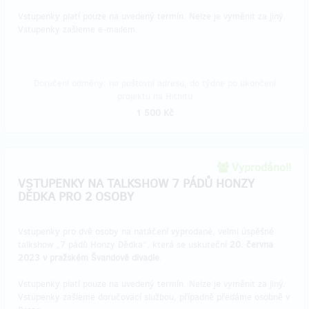
Vstupenky platí pouze na uvedený termín. Nelze je vyměnit za jiný.
Vstupenky zašleme e-mailem.
Doručení odměny: na poštovní adresu, do týdne po ukončení
projektu na Hithitu
1 500 Kč
Vyprodáno!!
VSTUPENKY NA TALKSHOW 7 PÁDŮ HONZY
DĚDKA PRO 2 OSOBY
Vstupenky pro dvě osoby na natáčení vyprodané, velmi úspěšné
talkshow „7 pádů Honzy Dědka“, která se uskuteční
20. června
2023 v pražském Švandově divadle
.
Vstupenky platí pouze na uvedený termín. Nelze je vyměnit za jiný.
Vstupenky zašleme doručovací službou, případně předáme osobně v