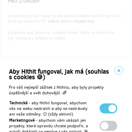
PRO 2 OSOBY
Vstupenky pro dvě osoby na představení Divadla NoD Šmejdi útočí,
které se uskuteční
17. května 2023 v Divadle NoD
.
Vstupenky platí pouze na uvedený termín. Nelze je vyměnit za
jiný. Vstupenky zašleme e-mailem.
Doručení odměny: na poštovní adresu, do týdne po ukončení
projektu na Hithitu
Aby Hithit fungoval, jak má (souhlas
1 500 Kč
s cookies 🍪)
Pro váš nejlepší zážitek z Hithitu, aby byly projekty
úspěšnější a svět duhovější. 🌈
zbývá 1
z 1
Technické
- aby Hithit fungoval, abychom
VSTUPENKY NA UNDERGROUND COMEDY CLUB
vás na webu neztratili a aby se neztrácely
DO DIVADLA NoD PRO 2 OSOBY
ani vaše odměny. 🙂 (vždy aktivní)
Marketingové
- abychom vám ukázali jen
Vstupenky pro dvě osoby na show Undergroung Comedy Club, která
projekty, které opravdu chcete podpořit, a
se uskuteční
18. května 2023 v Divadle NoD
.
autoři dokázali co nejvíce z vás oslovit. 🎯