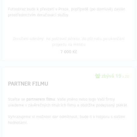
Fotoobraz bude k převzetí v Praze, popřípadě (po domluvě) zaslán
prostřednictvím doručovací služby.
Doručení odměny: na poštovní adresu, do půl roku po ukončení
projektu na Hithitu
7 000 Kč
zbývá 19
z 20
PARTNER FILMU
Staňte se
partnerem filmu
. Vaše jméno nebo logo Vaší firmy
uvedeme v závěrečných titulcích filmu a obdržíte podepsaný plakát.
Vyhrazujeme si možnost dar odmítnout, bude-li v rozporu s našimi
hodnotami.