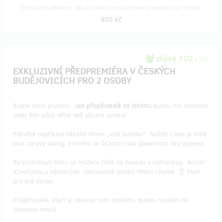
Doručení odměny: do půl roku po ukončení projektu na Hithitu
800 Kč
zbývá 102
z 107
EXKLUZIVNÍ PŘEDPREMIÉRA V ČESKÝCH
BUDĚJOVICÍCH PRO 2 OSOBY
Buďte mezi prvními!
Jen přispěvatelé na Hithitu
budou mít možnost
vidět film ještě dříve než všichni ostatní.
Pozvěte například někoho mimo „vaši bublinu“. Našim cílem je totiž
vést zdravý dialog, kterého se účastní celá společnost bez výjimek.
Po promítnutí filmu se můžete těšit na besedu s režisérkou
Amálií
Kovářovou
a některými
zakladateli spolku Milion chvilek
. 👌 Platí
pro dvě osoby.
Přispěvatele, kteří si zakoupí tuto odměnu, budou napsáni na
seznamu hostů.