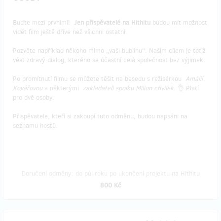
Buďte mezi prvními!
Jen přispěvatelé na Hithitu
budou mít možnost
vidět film ještě dříve než všichni ostatní.
Pozvěte například někoho mimo „vaši bublinu“. Našim cílem je totiž
vést zdravý dialog, kterého se účastní celá společnost bez výjimek.
Po promítnutí filmu se můžete těšit na besedu s režisérkou
Amálií
Kovářovou
a některými
zakladateli spolku Milion chvilek
. 👌 Platí
pro dvě osoby.
Přispěvatele, kteří si zakoupí tuto odměnu, budou napsáni na
seznamu hostů.
Doručení odměny: do půl roku po ukončení projektu na Hithitu
800 Kč