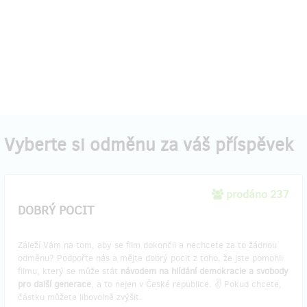
Vyberte si odměnu za váš příspěvek
prodáno 237
DOBRÝ POCIT
Záleží Vám na tom, aby se film dokončil a nechcete za to žádnou
odměnu? Podpořte nás a mějte dobrý pocit z toho, že jste pomohli
filmu, který se může stát
návodem na hlídání demokracie a svobody
pro další generace
, a to nejen v České republice. ✌️ Pokud chcete,
částku můžete libovolně zvýšit.