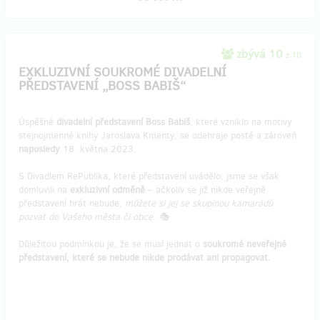
zbývá 10
z 10
EXKLUZIVNÍ SOUKROMÉ DIVADELNÍ
PŘEDSTAVENÍ „BOSS BABIŠ“
Úspěšné
divadelní představení Boss Babiš
, které vzniklo na motivy
stejnojmenné knihy Jaroslava Kmenty, se odehraje posté a zároveň
naposledy
18. května 2023.
S Divadlem RePublika, které představení uvádělo, jsme se však
domluvili na
exkluzivní odměně
– ačkoliv se již nikde veřejně
představení hrát nebude,
můžete si jej se skupinou kamarádů
pozvat do Vašeho města či obce. 🎭
Důležitou podmínkou je, že se musí jednat o
soukromé neveřejné
představení, které se nebude nikde prodávat ani propagovat.