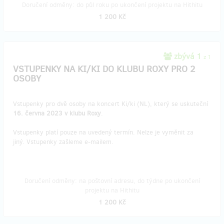
Doručení odměny: do půl roku po ukončení projektu na Hithitu
1 200 Kč
zbývá 1
z 1
VSTUPENKY NA KI/KI DO KLUBU ROXY PRO 2
OSOBY
Vstupenky pro dvě osoby na koncert Ki/ki (NL), který se uskuteční
16. června 2023 v klubu Roxy
.
Vstupenky platí pouze na uvedený termín. Nelze je vyměnit za
jiný. Vstupenky zašleme e-mailem.
Doručení odměny: na poštovní adresu, do týdne po ukončení
projektu na Hithitu
1 200 Kč