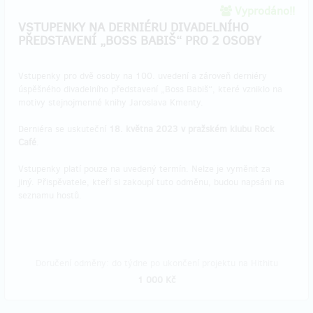
Vyprodáno!!
VSTUPENKY NA DERNIÉRU DIVADELNÍHO
PŘEDSTAVENÍ „BOSS BABIŠ“ PRO 2 OSOBY
​Vstupenky pro dvě osoby na 100. uvedení a zároveň derniéry
úspěšného divadelního představení „Boss Babiš“, které vzniklo na
motivy stejnojmenné knihy Jaroslava Kmenty.
Derniéra se uskuteční
18. května 2023 v pražském klubu Rock
Café
.
Vstupenky platí pouze na uvedený termín. Nelze je vyměnit za
jiný. Přispěvatele, kteří si zakoupí tuto odměnu, budou napsáni na
seznamu hostů.
Doručení odměny: do týdne po ukončení projektu na Hithitu
1 000 Kč