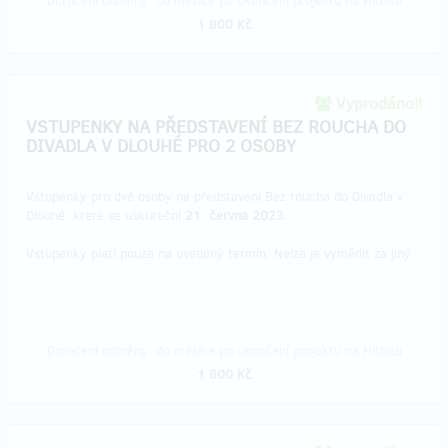
Doručení odměny: do měsíce po ukončení projektu na Hithitu
1 800 Kč
Vyprodáno!!
VSTUPENKY NA PŘEDSTAVENÍ BEZ ROUCHA DO
DIVADLA V DLOUHÉ PRO 2 OSOBY
Vstupenky pro dvě osoby na představení Bez roucha do Divadla v
Dlouhé, které se uskuteční
21. června 2023
.
Vstupenky platí pouze na uvedený termín. Nelze je vyměnit za jiný.
Doručení odměny: do měsíce po ukončení projektu na Hithitu
1 800 Kč