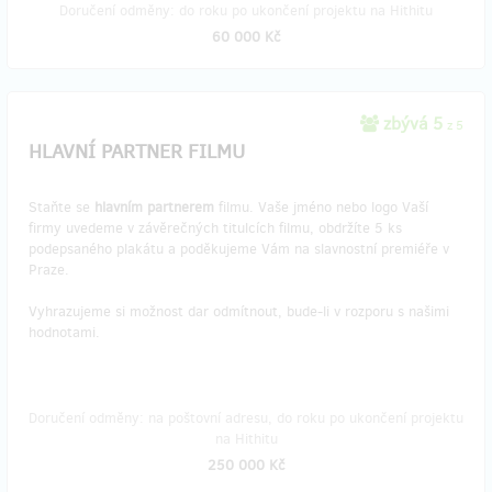
Doručení odměny: do roku po ukončení projektu na Hithitu
60 000 Kč
zbývá 5
z 5
HLAVNÍ PARTNER FILMU
Staňte se
hlavním partnerem
filmu. Vaše jméno nebo logo Vaší
firmy uvedeme v závěrečných titulcích filmu, obdržíte 5 ks
podepsaného plakátu a poděkujeme Vám na slavnostní premiéře v
Praze.
Vyhrazujeme si možnost dar odmítnout, bude-li v rozporu s našimi
hodnotami.
Doručení odměny: na poštovní adresu, do roku po ukončení projektu
na Hithitu
250 000 Kč