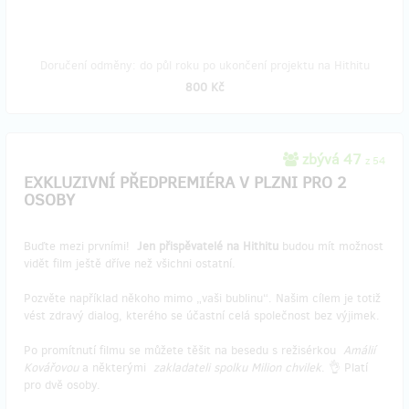
Doručení odměny: do půl roku po ukončení projektu na Hithitu
800 Kč
zbývá 47
z 54
EXKLUZIVNÍ PŘEDPREMIÉRA V PLZNI PRO 2
OSOBY
Buďte mezi prvními!
Jen přispěvatelé na Hithitu
budou mít možnost
vidět film ještě dříve než všichni ostatní.
Pozvěte například někoho mimo „vaši bublinu“. Našim cílem je totiž
vést zdravý dialog, kterého se účastní celá společnost bez výjimek.
Po promítnutí filmu se můžete těšit na besedu s režisérkou
Amálií
Kovářovou
a některými
zakladateli spolku Milion chvilek
. 👌 Platí
pro dvě osoby.