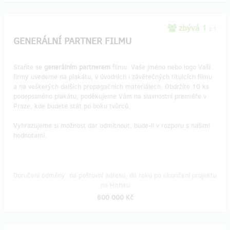
zbývá 1
z 1
GENERÁLNÍ PARTNER FILMU
Staňte se
generálním partnerem
filmu. Vaše jméno nebo logo Vaší
firmy uvedeme na plakátu, v úvodních i závěrečných titulcích filmu
a na veškerých dalších propagačních materiálech. Obdržíte 10 ks
podepsaného plakátu, poděkujeme Vám na slavnostní premiéře v
Praze, kde budete stát po boku tvůrců.
Vyhrazujeme si možnost dar odmítnout, bude-li v rozporu s našimi
hodnotami.
Doručení odměny: na poštovní adresu, do roku po ukončení projektu
na Hithitu
600 000 Kč