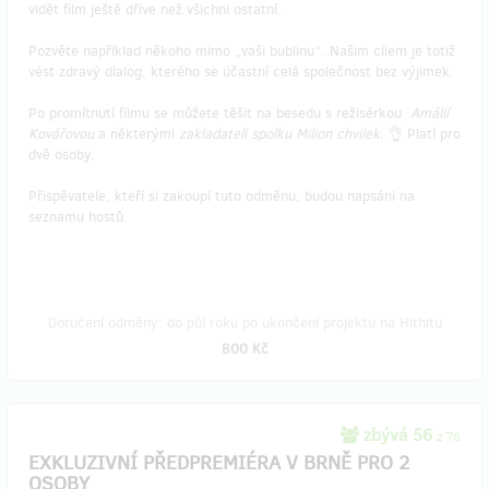
vidět film ještě dříve než všichni ostatní.
Pozvěte například někoho mimo „vaši bublinu“. Našim cílem je totiž
vést zdravý dialog, kterého se účastní celá společnost bez výjimek.
Po promítnutí filmu se můžete těšit na besedu s režisérkou
Amálií
Kovářovou
a některými
zakladateli spolku Milion chvilek
. 👌 Platí pro
dvě osoby.
Přispěvatele, kteří si zakoupí tuto odměnu, budou napsáni na
seznamu hostů.
Doručení odměny: do půl roku po ukončení projektu na Hithitu
800 Kč
zbývá 56
z 76
EXKLUZIVNÍ PŘEDPREMIÉRA V BRNĚ PRO 2
OSOBY