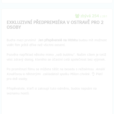
zbývá 254
z 261
EXKLUZIVNÍ PŘEDPREMIÉRA V OSTRAVĚ PRO 2
OSOBY
Buďte mezi prvními!
Jen přispěvatelé na Hithitu
budou mít možnost
vidět film ještě dříve než všichni ostatní.
Pozvěte například někoho mimo „vaši bublinu“. Našim cílem je totiž
vést zdravý dialog, kterého se účastní celá společnost bez výjimek.
Po promítnutí filmu se můžete těšit na besedu s režisérkou
Amálií
Kovářovou
a některými
zakladateli spolku Milion chvilek
. 👌 Platí
pro dvě osoby.
Přispěvatele, kteří si zakoupí tuto odměnu, budou napsáni na
seznamu hostů.