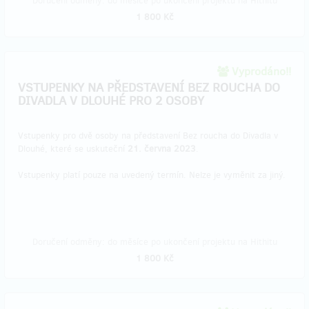
Doručení odměny: do měsíce po ukončení projektu na Hithitu
1 800 Kč
Vyprodáno!!
VSTUPENKY NA PŘEDSTAVENÍ BEZ ROUCHA DO
DIVADLA V DLOUHÉ PRO 2 OSOBY
Vstupenky pro dvě osoby na představení Bez roucha do Divadla v
Dlouhé, které se uskuteční
21. června 2023
.
Vstupenky platí pouze na uvedený termín. Nelze je vyměnit za jiný.
Doručení odměny: do měsíce po ukončení projektu na Hithitu
1 800 Kč