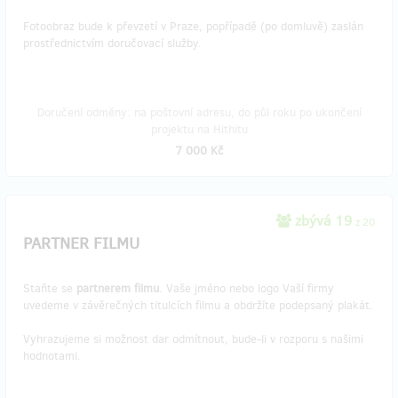
Fotoobraz bude k převzetí v Praze, popřípadě (po domluvě) zaslán
prostřednictvím doručovací služby.
Doručení odměny: na poštovní adresu, do půl roku po ukončení
projektu na Hithitu
7 000 Kč
zbývá 19
z 20
PARTNER FILMU
Staňte se
partnerem filmu
. Vaše jméno nebo logo Vaší firmy
uvedeme v závěrečných titulcích filmu a obdržíte podepsaný plakát.
Vyhrazujeme si možnost dar odmítnout, bude-li v rozporu s našimi
hodnotami.