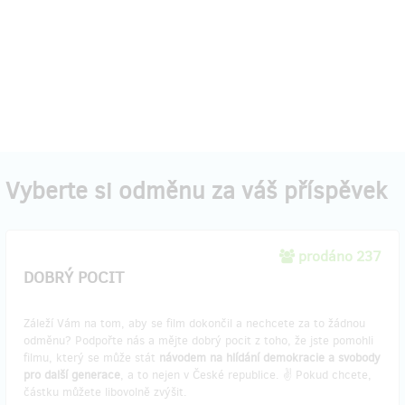
Vyberte si odměnu za váš příspěvek
prodáno 237
DOBRÝ POCIT
Záleží Vám na tom, aby se film dokončil a nechcete za to žádnou
odměnu? Podpořte nás a mějte dobrý pocit z toho, že jste pomohli
filmu, který se může stát
návodem na hlídání demokracie a svobody
pro další generace
, a to nejen v České republice. ✌️ Pokud chcete,
částku můžete libovolně zvýšit.