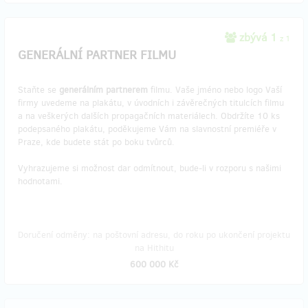
zbývá 1
z 1
GENERÁLNÍ PARTNER FILMU
Staňte se
generálním partnerem
filmu. Vaše jméno nebo logo Vaší
firmy uvedeme na plakátu, v úvodních i závěrečných titulcích filmu
a na veškerých dalších propagačních materiálech. Obdržíte 10 ks
podepsaného plakátu, poděkujeme Vám na slavnostní premiéře v
Praze, kde budete stát po boku tvůrců.
Vyhrazujeme si možnost dar odmítnout, bude-li v rozporu s našimi
hodnotami.
Doručení odměny: na poštovní adresu, do roku po ukončení projektu
na Hithitu
600 000 Kč