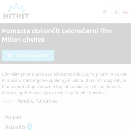
Pomozte dokončit celovečerní film
Milion chvilek
Sdílet projekt
Čím vším jsme si jako společnost od roku 2019 prošli? A co nás
to muselo stát? Pojďme společnými silami dokončit inspirativní
film o neutuchající snaze a boji občanské české společnosti,
která se opět hlásí o slovo, režisérky Amálie Kovářové.
Autor:
Amálie Kovářová
Projekt
Aktuality
2