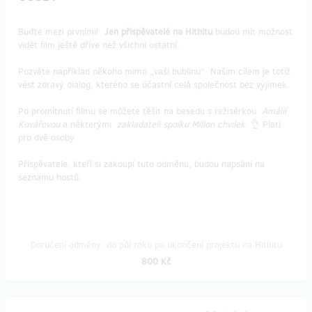
Buďte mezi prvními!
Jen přispěvatelé na Hithitu
budou mít možnost
vidět film ještě dříve než všichni ostatní.
Pozvěte například někoho mimo „vaši bublinu“. Našim cílem je totiž
vést zdravý dialog, kterého se účastní celá společnost bez výjimek.
Po promítnutí filmu se můžete těšit na besedu s režisérkou
Amálií
Kovářovou
a některými
zakladateli spolku Milion chvilek
. 👌 Platí
pro dvě osoby.
Přispěvatele, kteří si zakoupí tuto odměnu, budou napsáni na
seznamu hostů.
Doručení odměny: do půl roku po ukončení projektu na Hithitu
800 Kč