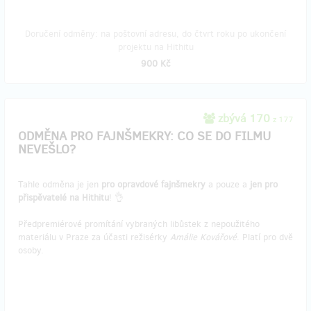
Doručení odměny: na poštovní adresu, do čtvrt roku po ukončení
projektu na Hithitu
900 Kč
zbývá 170
z 177
ODMĚNA PRO FAJNŠMEKRY: CO SE DO FILMU
NEVEŠLO?
Tahle odměna je jen
pro opravdové fajnšmekry
a pouze a
jen pro
přispěvatelé na Hithitu
! 👌
Předpremiérové promítání vybraných libůstek z nepoužitého
materiálu v Praze za účasti režisérky
Amálie Kovářové
. Platí pro dvě
osoby.