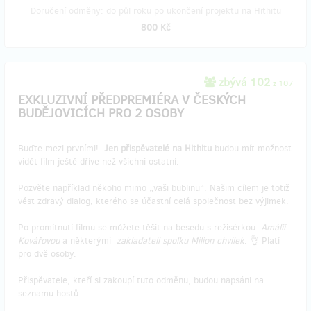
Doručení odměny: do půl roku po ukončení projektu na Hithitu
800 Kč
zbývá 102
z 107
EXKLUZIVNÍ PŘEDPREMIÉRA V ČESKÝCH
BUDĚJOVICÍCH PRO 2 OSOBY
Buďte mezi prvními!
Jen přispěvatelé na Hithitu
budou mít možnost
vidět film ještě dříve než všichni ostatní.
Pozvěte například někoho mimo „vaši bublinu“. Našim cílem je totiž
vést zdravý dialog, kterého se účastní celá společnost bez výjimek.
Po promítnutí filmu se můžete těšit na besedu s režisérkou
Amálií
Kovářovou
a některými
zakladateli spolku Milion chvilek
. 👌 Platí
pro dvě osoby.
Přispěvatele, kteří si zakoupí tuto odměnu, budou napsáni na
seznamu hostů.