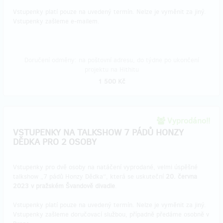
Vstupenky platí pouze na uvedený termín. Nelze je vyměnit za jiný.
Vstupenky zašleme e-mailem.
Doručení odměny: na poštovní adresu, do týdne po ukončení
projektu na Hithitu
1 500 Kč
Vyprodáno!!
VSTUPENKY NA TALKSHOW 7 PÁDŮ HONZY
DĚDKA PRO 2 OSOBY
Vstupenky pro dvě osoby na natáčení vyprodané, velmi úspěšné
talkshow „7 pádů Honzy Dědka“, která se uskuteční
20. června
2023 v pražském Švandově divadle
.
Vstupenky platí pouze na uvedený termín. Nelze je vyměnit za jiný.
Vstupenky zašleme doručovací službou, případně předáme osobně v