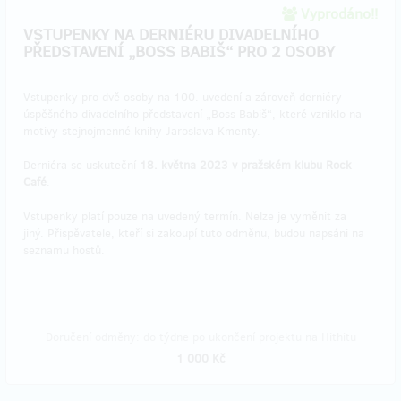
Vyprodáno!!
VSTUPENKY NA DERNIÉRU DIVADELNÍHO
PŘEDSTAVENÍ „BOSS BABIŠ“ PRO 2 OSOBY
​Vstupenky pro dvě osoby na 100. uvedení a zároveň derniéry
úspěšného divadelního představení „Boss Babiš“, které vzniklo na
motivy stejnojmenné knihy Jaroslava Kmenty.
Derniéra se uskuteční
18. května 2023 v pražském klubu Rock
Café
.
Vstupenky platí pouze na uvedený termín. Nelze je vyměnit za
jiný. Přispěvatele, kteří si zakoupí tuto odměnu, budou napsáni na
seznamu hostů.
Doručení odměny: do týdne po ukončení projektu na Hithitu
1 000 Kč