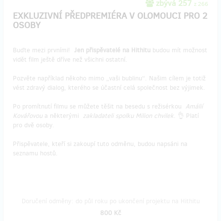
zbývá 257
z 266
EXKLUZIVNÍ PŘEDPREMIÉRA V OLOMOUCI PRO 2
OSOBY
Buďte mezi prvními!
Jen přispěvatelé na Hithitu
budou mít možnost
vidět film ještě dříve než všichni ostatní.
Pozvěte například někoho mimo „vaši bublinu“. Našim cílem je totiž
vést zdravý dialog, kterého se účastní celá společnost bez výjimek.
Po promítnutí filmu se můžete těšit na besedu s režisérkou
Amálií
Kovářovou
a některými
zakladateli spolku Milion chvilek
. 👌 Platí
pro dvě osoby.
Přispěvatele, kteří si zakoupí tuto odměnu, budou napsáni na
seznamu hostů.
Doručení odměny: do půl roku po ukončení projektu na Hithitu
800 Kč