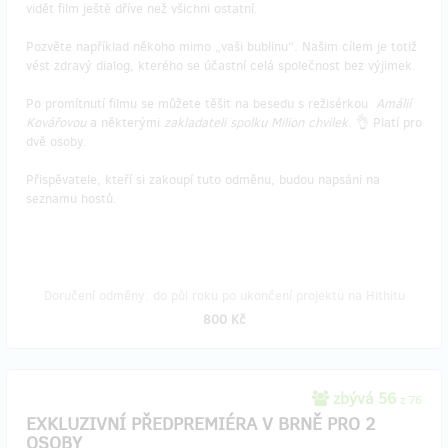
vidět film ještě dříve než všichni ostatní.
Pozvěte například někoho mimo „vaši bublinu“. Našim cílem je totiž
vést zdravý dialog, kterého se účastní celá společnost bez výjimek.
Po promítnutí filmu se můžete těšit na besedu s režisérkou
Amálií
Kovářovou
a některými
zakladateli spolku Milion chvilek
. 👌 Platí pro
dvě osoby.
Přispěvatele, kteří si zakoupí tuto odměnu, budou napsáni na
seznamu hostů.
Doručení odměny: do půl roku po ukončení projektu na Hithitu
800 Kč
zbývá 56
z 76
EXKLUZIVNÍ PŘEDPREMIÉRA V BRNĚ PRO 2
OSOBY