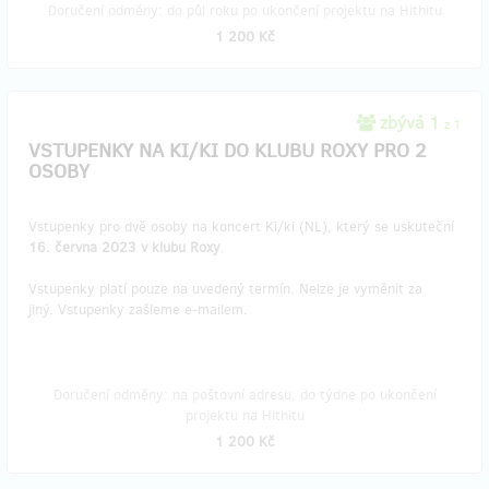
Doručení odměny: do půl roku po ukončení projektu na Hithitu
1 200 Kč
zbývá 1
z 1
VSTUPENKY NA KI/KI DO KLUBU ROXY PRO 2
OSOBY
Vstupenky pro dvě osoby na koncert Ki/ki (NL), který se uskuteční
16. června 2023 v klubu Roxy
.
Vstupenky platí pouze na uvedený termín. Nelze je vyměnit za
jiný. Vstupenky zašleme e-mailem.
Doručení odměny: na poštovní adresu, do týdne po ukončení
projektu na Hithitu
1 200 Kč