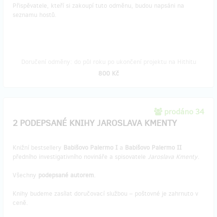
Přispěvatele, kteří si zakoupí tuto odměnu, budou napsáni na
seznamu hostů.
Doručení odměny: do půl roku po ukončení projektu na Hithitu
800 Kč
prodáno 34
2 PODEPSANÉ KNIHY JAROSLAVA KMENTY
Knižní bestsellery
Babišovo Palermo I
a
Babišovo Palermo II
předního investigativního novináře a spisovatele
Jaroslava Kmenty
.
Všechny
podepsané autorem
.
Knihy budeme zasílat doručovací službou – poštovné je zahrnuto v
ceně.