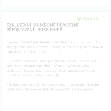
zbývá 10
z 10
EXKLUZIVNÍ SOUKROMÉ DIVADELNÍ
PŘEDSTAVENÍ „BOSS BABIŠ“
Úspěšné
divadelní představení Boss Babiš
, které vzniklo na motivy
stejnojmenné knihy Jaroslava Kmenty, se odehraje posté a zároveň
naposledy
18. května 2023.
S Divadlem RePublika, které představení uvádělo, jsme se však
domluvili na
exkluzivní odměně
– ačkoliv se již nikde veřejně
představení hrát nebude,
můžete si jej se skupinou kamarádů
pozvat do Vašeho města či obce. 🎭
Důležitou podmínkou je, že se musí jednat o
soukromé neveřejné
představení, které se nebude nikde prodávat ani propagovat.