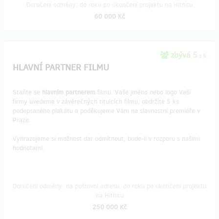
Doručení odměny: do roku po ukončení projektu na Hithitu
60 000 Kč
zbývá 5
z 5
HLAVNÍ PARTNER FILMU
Staňte se
hlavním partnerem
filmu. Vaše jméno nebo logo Vaší
firmy uvedeme v závěrečných titulcích filmu, obdržíte 5 ks
podepsaného plakátu a poděkujeme Vám na slavnostní premiéře v
Praze.
Vyhrazujeme si možnost dar odmítnout, bude-li v rozporu s našimi
hodnotami.
Doručení odměny: na poštovní adresu, do roku po ukončení projektu
na Hithitu
250 000 Kč