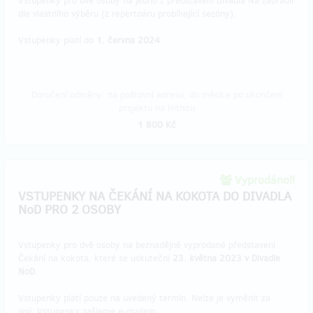
Vstupenky pro dvě osoby na jedno z představení Divadla Na zábradlí
dle vlastního výběru (z repertoáru probíhající sezóny).
Vstupenky platí do
1. června 2024
.
Doručení odměny: na poštovní adresu, do měsíce po ukončení
projektu na Hithitu
1 800 Kč
Vyprodáno!!
VSTUPENKY NA ČEKÁNÍ NA KOKOTA DO DIVADLA
NoD PRO 2 OSOBY
Vstupenky pro dvě osoby na beznadějně vyprodané představení
Čekání na kokota, které se uskuteční
23. května 2023 v Divadle
NoD
.
Vstupenky platí pouze na uvedený termín. Nelze je vyměnit za
jiný. Vstupenky zašleme e-mailem.