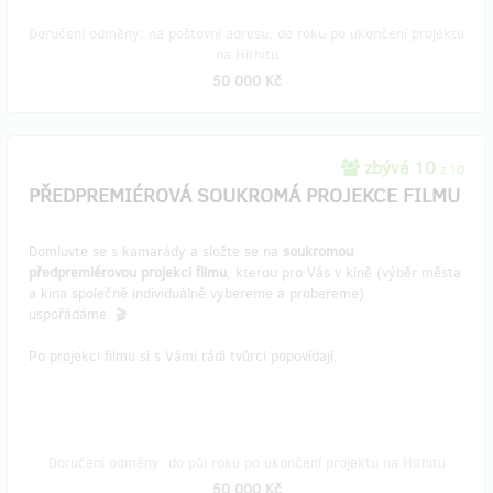
Doručení odměny: na poštovní adresu, do roku po ukončení projektu
na Hithitu
50 000 Kč
zbývá 10
z 10
PŘEDPREMIÉROVÁ SOUKROMÁ PROJEKCE FILMU
Domluvte se s kamarády a složte se na
soukromou
předpremiérovou projekci filmu
, kterou pro Vás v kině (výběr města
a kina společně individuálně vybereme a probereme)
uspořádáme. 🎬
Po projekci filmu si s Vámi rádi tvůrci popovídají.
Doručení odměny: do půl roku po ukončení projektu na Hithitu
50 000 Kč