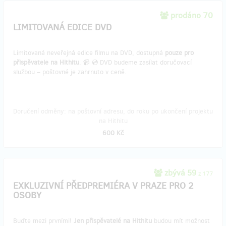
prodáno 70
LIMITOVANÁ EDICE DVD
Limitovaná neveřejná edice filmu na DVD, dostupná
pouze pro
přispěvatele na Hithitu
. 📹 💿 DVD budeme zasílat doručovací
službou – poštovné je zahrnuto v ceně.
Doručení odměny: na poštovní adresu, do roku po ukončení projektu
na Hithitu
600 Kč
zbývá 59
z 177
EXKLUZIVNÍ PŘEDPREMIÉRA V PRAZE PRO 2
OSOBY
Buďte mezi prvními!
Jen přispěvatelé na Hithitu
budou mít možnost