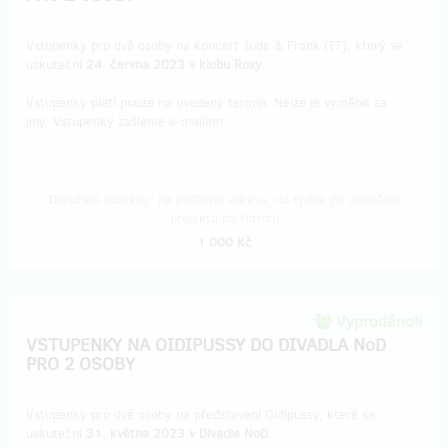
Vstupenky pro dvě osoby na koncert Jude & Frank (IT), který se
uskuteční
24. června 2023 v klubu Roxy
.
Vstupenky platí pouze na uvedený termín. Nelze je vyměnit za
jiný. Vstupenky zašleme e-mailem.
Doručení odměny: na poštovní adresu, do týdne po ukončení
projektu na Hithitu
1 000 Kč
Vyprodáno!!
VSTUPENKY NA OIDIPUSSY DO DIVADLA NoD
PRO 2 OSOBY
Vstupenky pro dvě osoby na představení Oidipussy, které se
uskuteční
31. května 2023 v Divadle NoD
.