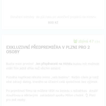
Doručení odměny: do půl roku po ukončení projektu na Hithitu
800 Kč
zbývá 47
z 54
EXKLUZIVNÍ PŘEDPREMIÉRA V PLZNI PRO 2
OSOBY
Buďte mezi prvními!
Jen přispěvatelé na Hithitu
budou mít možnost
vidět film ještě dříve než všichni ostatní.
Pozvěte například někoho mimo „vaši bublinu“. Našim cílem je totiž
vést zdravý dialog, kterého se účastní celá společnost bez výjimek.
Po promítnutí filmu se můžete těšit na besedu s režisérkou
Amálií
Kovářovou
a některými
zakladateli spolku Milion chvilek
. 👌 Platí
pro dvě osoby.