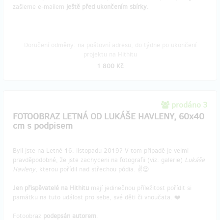
zašleme e-mailem
ještě před ukončením sbírky
.
Doručení odměny: na poštovní adresu, do týdne po ukončení
projektu na Hithitu
1 800 Kč
prodáno 3
FOTOOBRAZ LETNÁ OD LUKÁŠE HAVLENY, 60x40
cm s podpisem
Byli jste na Letné 16. listopadu 2019? V tom případě je velmi
pravděpodobné, že jste zachyceni na fotografii (viz. galerie)
Lukáše
Havleny
, kterou pořídil nad střechou pódia. ✌️😍
Jen přispěvatelé na Hithitu
mají jedinečnou příležitost pořídit si
památku na tuto událost pro sebe, své děti či vnoučata. ❤️
Fotoobraz
podepsán autorem
.