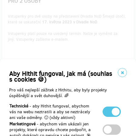
PRO 2 OSOBY
Vstupenky pro dvě osoby na představení Divadla NoD Šmejdi útočí,
které se uskuteční
17. května 2023 v Divadle NoD
.
Vstupenky platí pouze na uvedený termín. Nelze je vyměnit za
jiný. Vstupenky zašleme e-mailem.
Doručení odměny: na poštovní adresu, do týdne po ukončení
projektu na Hithitu
Aby Hithit fungoval, jak má (souhlas
1 500 Kč
s cookies 🍪)
Pro váš nejlepší zážitek z Hithitu, aby byly projekty
úspěšnější a svět duhovější. 🌈
zbývá 1
z 1
Technické
- aby Hithit fungoval, abychom
VSTUPENKY NA UNDERGROUND COMEDY CLUB
vás na webu neztratili a aby se neztrácely
DO DIVADLA NoD PRO 2 OSOBY
ani vaše odměny. 🙂 (vždy aktivní)
Marketingové
- abychom vám ukázali jen
Vstupenky pro dvě osoby na show Undergroung Comedy Club, která
projekty, které opravdu chcete podpořit, a
se uskuteční
18. května 2023 v Divadle NoD
.
autoři dokázali co nejvíce z vás oslovit. 🎯