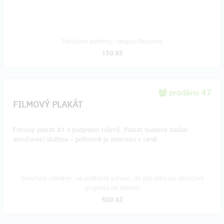
Doručení odměny: nespecifikováno
150 Kč
prodáno 47
FILMOVÝ PLAKÁT
Filmový plakát A1 s podpisem tvůrců. Plakát budeme zasílat
doručovací službou – poštovné je zahrnuto v ceně.
Doručení odměny: na poštovní adresu, do půl roku po ukončení
projektu na Hithitu
500 Kč