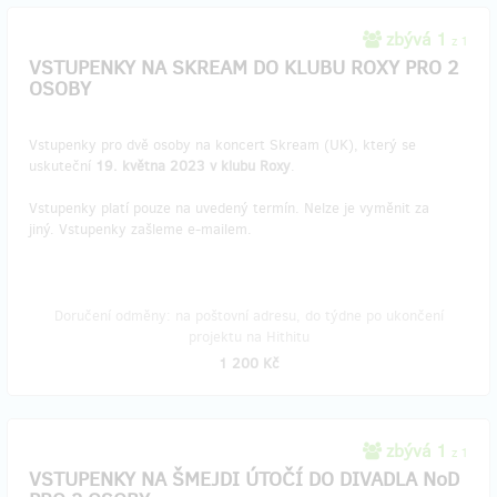
zbývá 1
z 1
VSTUPENKY NA SKREAM DO KLUBU ROXY PRO 2
OSOBY
Vstupenky pro dvě osoby na koncert Skream (UK), který se
uskuteční
19. května 2023 v klubu Roxy
.
Vstupenky platí pouze na uvedený termín. Nelze je vyměnit za
jiný. Vstupenky zašleme e-mailem.
Doručení odměny: na poštovní adresu, do týdne po ukončení
projektu na Hithitu
1 200 Kč
zbývá 1
z 1
VSTUPENKY NA ŠMEJDI ÚTOČÍ DO DIVADLA NoD