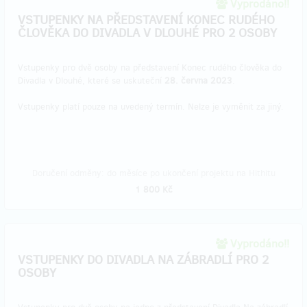
Vyprodáno!!
VSTUPENKY NA PŘEDSTAVENÍ KONEC RUDÉHO
ČLOVĚKA DO DIVADLA V DLOUHÉ PRO 2 OSOBY
Vstupenky pro dvě osoby na představení Konec rudého člověka do
Divadla v Dlouhé, které se uskuteční
28. června 2023
.
Vstupenky platí pouze na uvedený termín. Nelze je vyměnit za jiný.
Doručení odměny: do měsíce po ukončení projektu na Hithitu
1 800 Kč
Vyprodáno!!
VSTUPENKY DO DIVADLA NA ZÁBRADLÍ PRO 2
OSOBY