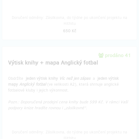
Doručení odměny: Zásilkovna, do týdne po ukončení projektu na
Hithitu
650 Kč
prodáno 41
Výtisk knihy + mapa Anglický fotbal
Obdržíte
jeden výtisk knihy
Víc než jen zápas
a
jeden výtisk
mapy
Anglický fotbal
(ve velikosti A2), která shrnuje anglické
fotbalové kluby i jejich výkonnost.
Pozn.: Doporučená prodejní cena knihy bude 599 Kč. V rámci Vaší
podpory knize hradíte rovnou i „zásilkovné“.
Doručení odměny: Zásilkovna, do týdne po ukončení projektu na
Hithitu