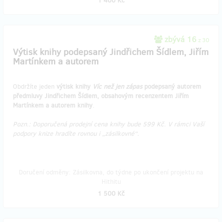
1 400 Kč
zbývá 16
z 30
Výtisk knihy podepsaný Jindřichem Šídlem, Jiřím
Martínkem a autorem
Obdržíte jeden
výtisk knihy
Víc než jen zápas
podepsaný autorem
předmluvy Jindřichem Šídlem, obsahovým recenzentem Jiřím
Martínkem a autorem knihy
.
Pozn.: Doporučená prodejní cena knihy bude 599 Kč. V rámci Vaší
podpory knize hradíte rovnou i „zásilkovné“.
Doručení odměny: Zásilkovna, do týdne po ukončení projektu na
Hithitu
1 500 Kč