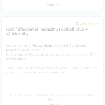
1 000 Kč
zbývá 4
z 10
Roční předplatné magazínu Football Club +
výtisk knihy
Od partnera knihy,
Football Clubu
, získáte
roční předplatné
magazínu
v hodnotě 699 Kč.
K předplatnému Football Clubu dostanete jeden výtisk knihy
Víc
než jen zápas
.
Pozn.: Doporučená prodejní cena knihy bude 599 Kč. V rámci Vaší
podpory knize hradíte rovnou i „zásilkovné“.
Doručení odměny: Zásilkovna, do týdne po ukončení projektu na
Hithitu