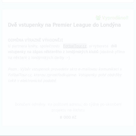
Vyprodáno!!
Dvě vstupenky na Premier League do Londýna
ODMĚNA VÝRAZNĚ VÝHODNĚJI
U partnera knihy, společnosti
FotbalTour.cz
, si vyberete
dvě
vstupenky na zápas některého z londýnských klubů
(ideálně přímo
na některé z londýnských derby :-).
Pozn.: Výběr vstupenek provedete skrz e-mailovou komunikaci s
FotbalTour.cz, kterou zprostředkujeme. Vstupenky poté obdržíte
také v elektronické podobě.
Doručení odměny: na poštovní adresu, do týdne po ukončení
projektu na Hithitu
8 000 Kč