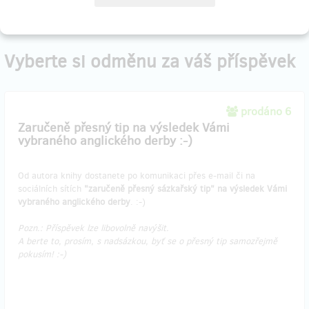
Vyberte si odměnu za váš příspěvek
prodáno 6
Zaručeně přesný tip na výsledek Vámi
vybraného anglického derby :-)
Od autora knihy dostanete po komunikaci přes e-mail či na
sociálních sítích
"zaručeně přesný sázkařský tip" na výsledek Vámi
vybraného anglického derby
. :-)
Pozn.: Příspěvek lze libovolně navýšit.
A berte to, prosím, s nadsázkou, byť se o přesný tip samozřejmě
pokusím! :-)