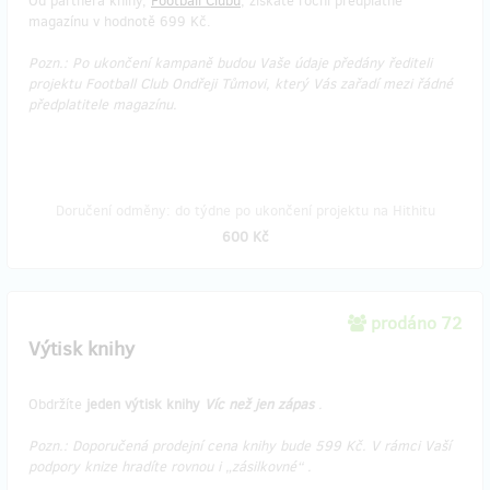
Od partnera knihy,
Football Clubu
, získáte roční předplatné
magazínu v hodnotě 699 Kč.
Pozn.: Po ukončení kampaně budou Vaše údaje předány řediteli
projektu Football Club Ondřeji Tůmovi, který Vás zařadí mezi řádné
předplatitele magazínu.
Doručení odměny: do týdne po ukončení projektu na Hithitu
600 Kč
prodáno 72
Výtisk knihy
Obdržíte
jeden výtisk knihy
Víc než jen zápas
.
Pozn.: Doporučená prodejní cena knihy bude 599 Kč. V rámci Vaší
podpory knize hradíte rovnou i „zásilkovné“
.