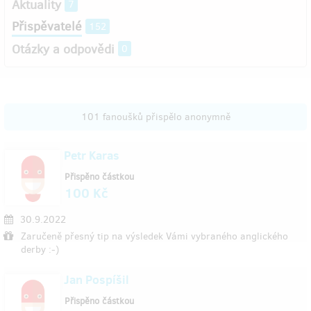
Aktuality
7
Přispěvatelé
152
Otázky a odpovědi
0
101 fanoušků přispělo anonymně
Petr Karas
Přispěno částkou
100 Kč
30.9.2022
Zaručeně přesný tip na výsledek Vámi vybraného anglického
derby :-)
Jan Pospíšil
Přispěno částkou