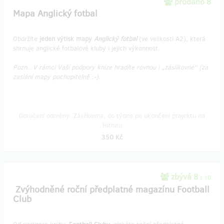
prodáno 8
Mapa Anglický fotbal
Obdržíte
jeden výtisk mapy
Anglický fotbal
(ve velikosti A2), která
shrnuje anglické fotbalové kluby i jejich výkonnost.
Pozn.: V rámci Vaší podpory knize hradíte rovnou i „zásilkovné“ (za
zaslání mapy pochopitelně :-).
Doručení odměny: Zásilkovna, do týdne po ukončení projektu na
Hithitu
350 Kč
zbývá 8
z 10
​ Zvýhodněné roční předplatné magazínu Football
Club