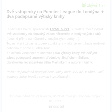
zbývá 1
z 1
Dvě vstupenky na Premier League do Londýna +
dva podepsané výtisky knihy
U partnera knihy, společnosti
FotbalTour.cz
, si budete moct vybrat
dvě vstupenky na libovolný zápas některého z londýnských klubů
(ideálně přímo na některé z londýnských derby :-).
To, na který zápas vstupenky získáte a v jaký termín, bude možnost
dohodnout přímo s FotbalTour.
Ke dvěma vstupenkám obdržíte i
dva výtisky knihy
Víc než jen
zápas
podepsané autorem předmluvy Jindřichem Šídlem,
obsahovým recenzentem Jiřím Martínkem a autorem knihy
.
Pozn.: Doporučená prodejní cena knihy bude 599 Kč. V rámci Vaší
podpory knize hradíte rovnou i „zásilkovné“.
Doručení odměny: Zásilkovna, do čtvrt roku po ukončení projektu
na Hithitu
15 000 Kč