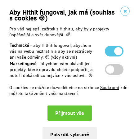
Aby Hithit fungoval, jak má (souhlas
16.9.2022
s cookies 🍪)
Josef Novotný
Pro váš nejlepší zážitek z Hithitu, aby byly projekty
úspěšnější a svět duhovější. 🌈
Přispěno částkou
650 Kč
Technické
- aby Hithit fungoval, abychom
vás na webu neztratili a aby se neztrácely
16.9.2022
ani vaše odměny. 🙂 (vždy aktivní)
Výtisk knihy
Marketingové
- abychom vám ukázali jen
projekty, které opravdu chcete podpořit, a
autoři dokázali co nejvíce z vás oslovit. 🎯
Jana Pilátová
Přispěno částkou
O cookies se můžete dozvedět více na stránce
Soukromí
kde
650 Kč
můžete také změnit vaše nastavení.
14.9.2022
Výtisk knihy
Zobraz více přispěvatelů