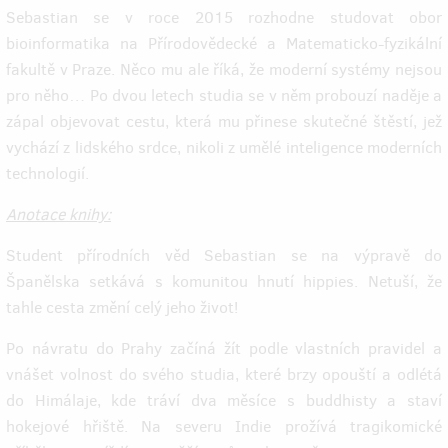
Sebastian se v roce 2015 rozhodne studovat obor
bioinformatika na Přírodovědecké a Matematicko-fyzikální
fakultě v Praze. Něco mu ale říká, že moderní systémy nejsou
pro něho… Po dvou letech studia se v něm probouzí naděje a
zápal objevovat cestu, která mu přinese skutečné štěstí, jež
vychází z lidského srdce, nikoli z umělé inteligence moderních
technologií.
Anotace knihy:
Student přírodních věd Sebastian se na výpravě do
Španělska setkává s komunitou hnutí hippies. Netuší, že
tahle cesta změní celý jeho život!
Po návratu do Prahy začíná žít podle vlastních pravidel a
vnášet volnost do svého studia, které brzy opouští a odlétá
do Himálaje, kde tráví dva měsíce s buddhisty a staví
hokejové hřiště. Na severu Indie prožívá tragikomické