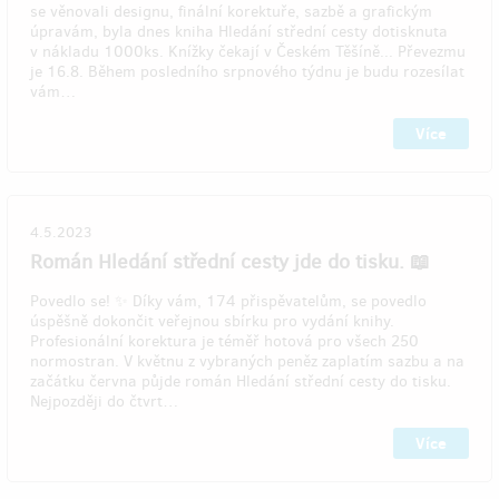
se věnovali designu, finální korektuře, sazbě a grafickým
úpravám, byla dnes kniha Hledání střední cesty dotisknuta
v nákladu 1000ks. Knížky čekají v Českém Těšíně... Převezmu
je 16.8. Během posledního srpnového týdnu je budu rozesílat
vám…
Více
4.5.2023
Román Hledání střední cesty jde do tisku. 📖
Povedlo se! ✨ Díky vám, 174 přispěvatelům, se povedlo
úspěšně dokončit veřejnou sbírku pro vydání knihy.
Profesionální korektura je téměř hotová pro všech 250
normostran. V květnu z vybraných peněz zaplatím sazbu a na
začátku června půjde román Hledání střední cesty do tisku.
Nejpozději do čtvrt…
Více