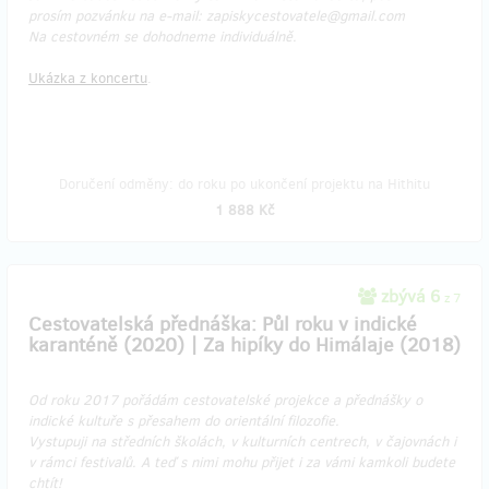
prosím pozvánku na e-mail: zapiskycestovatele@gmail.com
Na cestovném se dohodneme individuálně.
Ukázka z koncertu
.
Doručení odměny: do roku po ukončení projektu na Hithitu
1 888 Kč
zbývá 6
z 7
Cestovatelská přednáška: Půl roku v indické
karanténě (2020) | Za hipíky do Himálaje (2018)
Od roku 2017 pořádám cestovatelské projekce a přednášky o
indické kultuře s přesahem do orientální filozofie.
Vystupuji na středních školách, v kulturních centrech, v čajovnách i
v rámci festivalů. A teď s nimi mohu přijet i za vámi kamkoli budete
chtít!