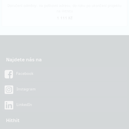
Doručení odměny: na poštovní adresu, do roku po ukončení projektu
na Hithitu
1 111 Kč
Najdete nás na
Facebook
Instagram
LinkedIn
Hithit