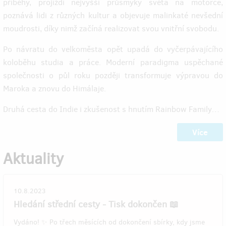
příběhy, projíždí nejvyšší průsmyky světa na motorce,
poznává lidi z různých kultur a objevuje malinkaté nevšední
moudrosti, díky nimž začíná realizovat svou vnitřní svobodu.
Po návratu do velkoměsta opět upadá do vyčerpávajícího
koloběhu studia a práce. Moderní paradigma uspěchané
společnosti o půl roku později transformuje výpravou do
Maroka a znovu do Himálaje.
Druhá cesta do Indie i zkušenost s hnutím Rainbow Family…
Více
Aktuality
10.8.2023
Hledání střední cesty - Tisk dokončen 📖
Vydáno! ✨ Po třech měsících od dokončení sbírky, kdy jsme