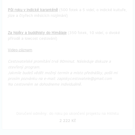
Půl roku v indické karanténě
(500 fotek a 5 videí, o indické kultuře,
józe a čtyřech měsících rozjímání)
Za hipíky a buddhisty do Himálaje
(350 fotek, 10 videí, o divoké
přírodě a lowcost cestování)
Video-záznam
.
Cestovatelské promítání trvá 90minut. Následuje diskuze a
otevřený program.
Jakmile budeš vědět možný termín a místo přednášky, pošli mi
prosím pozvánku na e-mail: zapiskycestovatele@gmail.com
Na cestovném se dohodneme individuálně.
Doručení odměny: do roku po ukončení projektu na Hithitu
2 222 Kč