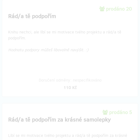
prodáno 20
Rád/a tě podpořím
Knihu nechci, ale líbí se mi motivace tvého projektu a rád/a tě
podpořím.
Hodnotu podpory můžeš libovolně navýšit. :)
Doručení odměny: nespecifikováno
110 Kč
prodáno 5
Rád/a tě podpořím za krásné samolepky
Líbí se mi motivace tvého projektu a rád/a tě podpořím za krásné