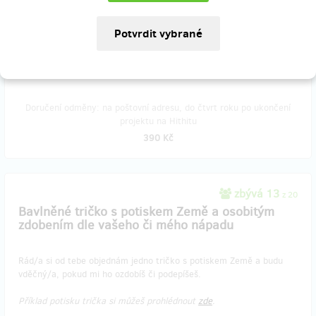
prosím poštou na adresu s věnováním.
Poštovné je v ceně. Do poznámky prosím uveď své telefonní číslo,
které napíšu na obálku.
Doručení odměny: na poštovní adresu, do čtvrt roku po ukončení
projektu na Hithitu
390 Kč
zbývá 13
z 20
Bavlněné tričko s potiskem Země a osobitým
zdobením dle vašeho či mého nápadu
Rád/a si od tebe objednám jedno tričko s potiskem Země a budu
vděčný/a, pokud mi ho ozdobíš či podepíšeš.
Příklad potisku trička si můžeš prohlédnout
zde
.