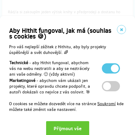
Rád/a si zakoupím jeden výtisk knihy v předprodeji a dostanu ho
osobně a s věnováním!
Na e-mail ti odepíšu, zdali a kdy se budu nacházet blízko tvého
Aby Hithit fungoval, jak má (souhlas
bydliště. Případně ti nabídnu další možnosti setkání.
s cookies 🍪)
Knihu si budeš moci vyzvednout také osobně na výdejních místech v
Pro váš nejlepší zážitek z Hithitu, aby byly projekty
Praze a v Náchodě.
úspěšnější a svět duhovější. 🌈
Technické
- aby Hithit fungoval, abychom
vás na webu neztratili a aby se neztrácely
ani vaše odměny. 🙂 (vždy aktivní)
Doručení odměny: na poštovní adresu, do čtvrt roku po ukončení
Marketingové
- abychom vám ukázali jen
projektu na Hithitu
projekty, které opravdu chcete podpořit, a
330 Kč
autoři dokázali co nejvíce z vás oslovit. 🎯
O cookies se můžete dozvedět více na stránce
Soukromí
kde
můžete také změnit vaše nastavení.
prodáno 39
Kniha s věnováním – zaslání poštou
Rád/a si zakoupím jeden výtisk knihy v předprodeji a pošli mi ho