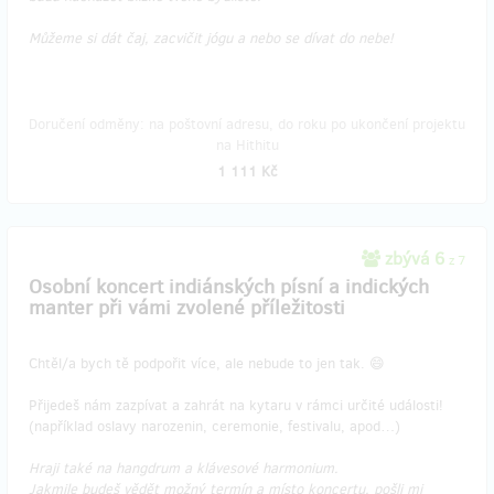
Můžeme si dát čaj, zacvičit jógu a nebo se dívat do nebe!
Doručení odměny: na poštovní adresu, do roku po ukončení projektu
na Hithitu
1 111 Kč
zbývá 6
z 7
Osobní koncert indiánských písní a indických
manter při vámi zvolené příležitosti
Chtěl/a bych tě podpořit více, ale nebude to jen tak. 😄
Přijedeš nám zazpívat a zahrát na kytaru v rámci určité události!
(například oslavy narozenin, ceremonie, festivalu, apod…)
Hraji také na hangdrum a klávesové harmonium.
Jakmile budeš vědět možný termín a místo koncertu, pošli mi