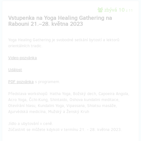
zbývá 10
z 11
Vstupenka na Yoga Healing Gathering na
Rabouni 21.–28. května 2023
Yoga Healing Gathering je svobodné setkání bytostí a lektorů
orientálních tradic.
Video-pozvánka
.
Událost
.
PDF pozvánka
s programem.
Představa workshopů: Hatha Yoga, Božský dech, Capoeira Angola,
Acro Yoga, Čchi-Kung, Shintaido, Oshova kundalini meditace,
Otevírání hlasu, Kundalini Yoga, Vipassana, Shiatsu masáže,
Ajurvédská medicína, Mužský a Ženský Kruh
Jídlo a ubytování v ceně.
Zúčastnit se můžete kdykoli v termínu 21. - 28. května 2023.