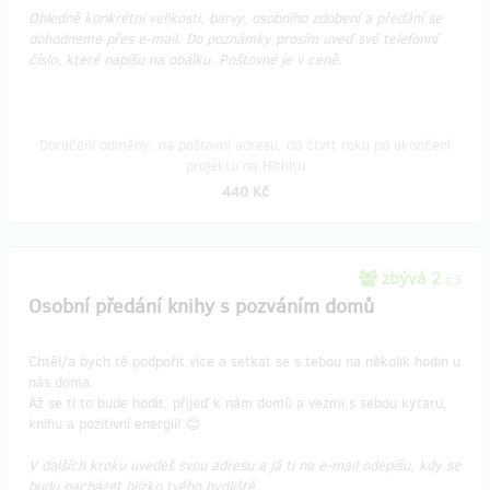
Ohledně konkrétní velikosti, barvy, osobního zdobení a předání se
dohodneme přes e-mail. Do poznámky prosím uveď své telefonní
číslo, které napíšu na obálku. Poštovné je v ceně.
Doručení odměny: na poštovní adresu, do čtvrt roku po ukončení
projektu na Hithitu
440 Kč
zbývá 2
z 3
Osobní předání knihy s pozváním domů
Chtěl/a bych tě podpořit více a setkat se s tebou na několik hodin u
nás doma.
Až se ti to bude hodit, přijeď k nám domů a vezmi s sebou kytaru,
knihu a pozitivní energii! 😊
V dalších kroku uvedeš svou adresu a já ti na e-mail odepíšu, kdy se
budu nacházet blízko tvého bydliště.