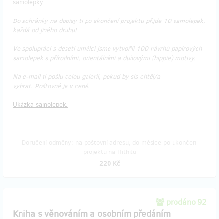
samolepky.
Do schránky na dopisy ti po skončení projektu přijde 10 samolepek,
každá od jiného druhu!
Ve spolupráci s deseti umělci jsme vytvořili 100 návrhů papírových
samolepek s přírodními, orientálními a duhovými (hippie) motivy.
Na e-mail ti pošlu celou galerii, pokud by sis chtěl/a
vybrat. Poštovné je v ceně.
Ukázka samolepek.
Doručení odměny: na poštovní adresu, do měsíce po ukončení
projektu na Hithitu
220 Kč
prodáno 92
Kniha s věnováním a osobním předáním