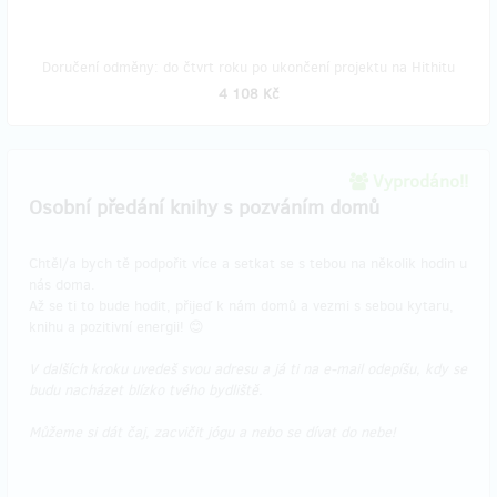
Doručení odměny: do čtvrt roku po ukončení projektu na Hithitu
4 108 Kč
Vyprodáno!!
Osobní předání knihy s pozváním domů
Chtěl/a bych tě podpořit více a setkat se s tebou na několik hodin u
nás doma.
Až se ti to bude hodit, přijeď k nám domů a vezmi s sebou kytaru,
knihu a pozitivní energii! 😊
V dalších kroku uvedeš svou adresu a já ti na e-mail odepíšu, kdy se
budu nacházet blízko tvého bydliště.
Můžeme si dát čaj, zacvičit jógu a nebo se dívat do nebe!