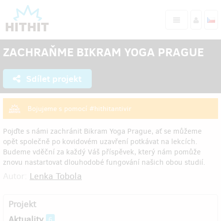
ZACHRAŇME BIKRAM YOGA PRAGUE
Sdílet projekt
Bojujeme s pomocí #hithitantivir
Pojďte s námi zachránit Bikram Yoga Prague, ať se můžeme
opět společně po kovidovém uzavření potkávat na lekcích.
Budeme vděční za každý Váš příspěvek, který nám pomůže
znovu nastartovat dlouhodobé fungování našich obou studií.
Autor:
Lenka Tobola
Projekt
Aktuality
6