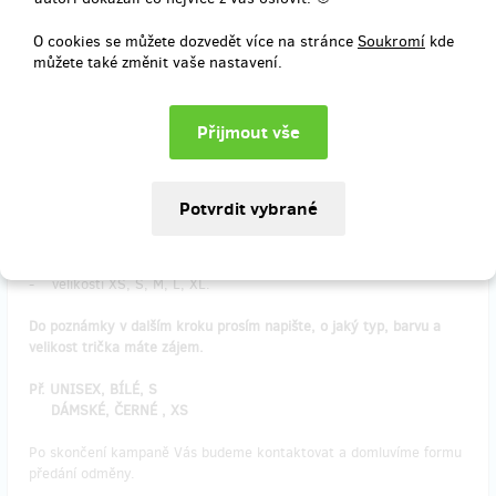
Chcete nás podpořit a zároveň si odnést něco originálního?
Tato odměna je ušitá na míru přímo pro Vás!
O cookies se můžete dozvedět více na stránce
Soukromí
kde
Kvalitní bavlněná unisexová a dámská trička s originálním potiskem
můžete také změnit vaše nastavení.
v našem Bikram designu jsou perfektní nejen pro letní dny.
FOTKY TRIČEK NAJDETE VE FOTOGALERII KAMPANĚ NEBO
ZDE
Unisex varianta (mužské i dámské)
- barva BÍLÁ
- velikosti S, M, L, XL.
Dámský střih
- barva ČERNÁ nebo BÍLÁ
- velikosti XS, S, M, L, XL.
Do poznámky v dalším kroku prosím napište, o jaký typ, barvu a
velikost trička máte zájem.
Př. UNISEX, BÍLÉ, S
DÁMSKÉ, ČERNÉ , XS
Po skončení kampaně Vás budeme kontaktovat a domluvíme formu
předání odměny.