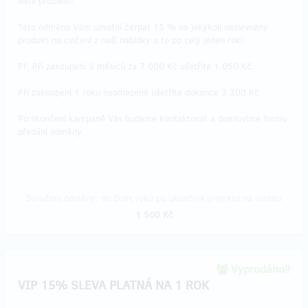
Není problém!
Tato odměna Vám umožní čerpat 15 % na jakýkoli nezlevněný
produkt na cvičení z naší nabídky a to po celý jeden rok!
Př: Při zakoupení 3 měsíců za 7 000 Kč ušetříte 1 050 Kč.
Při zakoupení 1 roku neomezeně ušetříte dokonce 3 300 Kč.
Po skončení kampaně Vás budeme kontaktovat a domluvíme formu
předání odměny.
Doručení odměny: do čtvrt roku po ukončení projektu na Hithitu
1 500 Kč
Vyprodáno!!
VIP 15% SLEVA PLATNÁ NA 1 ROK