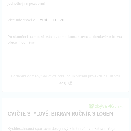
jednotlivými pozicemi!
Více informací o
PRVNÍ LEKCI ZDE!
Po skončení kampaně Vás budeme kontaktovat a domluvíme formu
předání odměny.
Doručení odměny: do čtvrt roku po ukončení projektu na Hithitu
410 Kč
zbývá 46
z 120
CVIČTE STYLOVĚ! BIKRAM RUČNÍK S LOGEM
Rychleschnoucí sportovní designový khaki ručník s Bikram Yoga