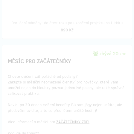
Doručení odměny: do čtvrt roku po ukončení projektu na Hithitu
890 Kč
zbývá 20
z 30
MĚSÍC PRO ZAČÁTEČNÍKY
Chcete cvičení vzít pořádně od podlahy?
Zakupte si měsíční neomezené členství pro nováčky, které Vám
umožní nejen do hloubky poznat jednotlivé polohy, ale také správně
zafixovat praktiku.
Navíc, po 30 dnech cvičení benefity Bikram jógy nejen ucítíte, ale
především uvidíte, a to se před létem určitě hodí ;)!
Více informací o měsíci pro
ZAČÁTEČNÍKY ZDE!
Kdo jde do toho??