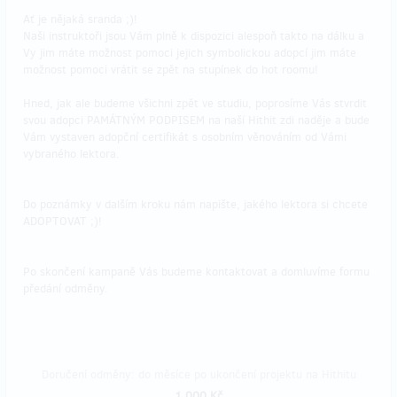
Ať je nějaká sranda ;)!
Naši instruktoři jsou Vám plně k dispozici alespoň takto na dálku a
Vy jim máte možnost pomoci jejich symbolickou adopcí jim máte
možnost pomoci vrátit se zpět na stupínek do hot roomu!
Hned, jak ale budeme všichni zpět ve studiu, poprosíme Vás stvrdit
svou adopci PAMÁTNÝM PODPISEM na naší Hithit zdi naděje a bude
Vám vystaven adopční certifikát s osobním věnováním od Vámi
vybraného lektora.
Do poznámky v dalším kroku nám napište, jakého lektora si chcete
ADOPTOVAT ;)!
Po skončení kampaně Vás budeme kontaktovat a domluvíme formu
předání odměny.
Doručení odměny: do měsíce po ukončení projektu na Hithitu
1 000 Kč