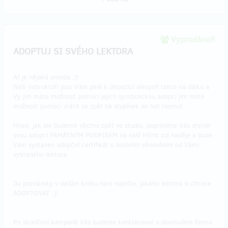
Vyprodáno!!
ADOPTUJ SI SVÉHO LEKTORA
Ať je nějaká sranda ;)!
Naši instruktoři jsou Vám plně k dispozici alespoň takto na dálku a
Vy jim máte možnost pomoci jejich symbolickou adopcí jim máte
možnost pomoci vrátit se zpět na stupínek do hot roomu!
Hned, jak ale budeme všichni zpět ve studiu, poprosíme Vás stvrdit
svou adopci PAMÁTNÝM PODPISEM na naší Hithit zdi naděje a bude
Vám vystaven adopční certifikát s osobním věnováním od Vámi
vybraného lektora.
Do poznámky v dalším kroku nám napište, jakého lektora si chcete
ADOPTOVAT ;)!
Po skončení kampaně Vás budeme kontaktovat a domluvíme formu