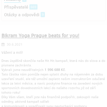
Přispěvatelé
669
Otázky a odpovědi
9
Bikram Yoga Prague beats for you!
30.6.2021
Vážení a milí!
Dnes úspěšně skončila naše Hit Hit kampaň, která nás do slova a do
písmene zachránila.
Vybrali jsme neuvěřitelných
1 996 688 Kč.
Tato částka nám pomůže nejen splatit dluhy na nájemném za dobu
uzavření studií, ale též umožní zaplatit našim instruktorům odučené
lekce za letní měsíce, a navíc poskytne finance na zavedení nových
sportovních dovednostních lekcí do našeho rozvrhu již od září
tohoto roku!
Díky Vám všem, kteří jste nás finančně podpořili, zakoupili naše
odměny, aktivně kampaň sdíleli
a komunikovali a vyjadřovali svou neutuchající podporu.