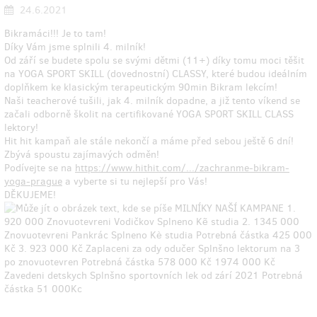
24.6.2021
Bikramáci!!! Je to tam!
Díky Vám jsme splnili 4. milník!
Od září se budete spolu se svými dětmi (11+) díky tomu moci těšit
na YOGA SPORT SKILL (dovednostní) CLASSY, které budou ideálním
doplňkem ke klasickým terapeutickým 90min Bikram lekcím!
Naši teacherové tušili, jak 4. milník dopadne, a již tento víkend se
začali odborně školit na certifikované YOGA SPORT SKILL CLASS
lektory!
Hit hit kampaň ale stále nekončí a máme před sebou ještě 6 dní!
Zbývá spoustu zajímavých odměn!
Podívejte se na
https://www.hithit.com/.../zachranme-bikram-
yoga-prague
a vyberte si tu nejlepší pro Vás!
DĚKUJEME!