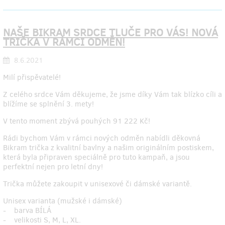
NAŠE BIKRAM SRDCE TLUČE PRO VÁS! NOVÁ
TRIČKA V RÁMCI ODMĚN!
8.6.2021
Milí přispěvatelé!
Z celého srdce Vám děkujeme, že jsme díky Vám tak blízko cíli a
blížíme se splnění 3. mety!
V tento moment zbývá pouhých 91 222 Kč!
Rádi bychom Vám v rámci nových odměn nabídli děkovná
Bikram trička z kvalitní bavlny a našim originálním postiskem,
která byla připraven speciálně pro tuto kampaň, a jsou
perfektní nejen pro letní dny!
Trička můžete zakoupit v unisexové či dámské variantě.
Unisex varianta (mužské i dámské)
- barva BÍLÁ
- velikosti S, M, L, XL.