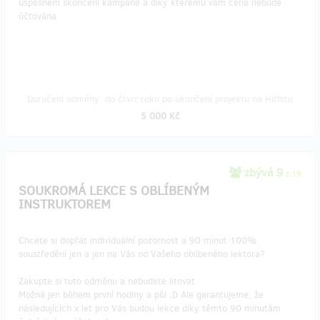
úspěšném skončení kampaně a díky kterému vám cena nebude
účtována
Doručení odměny: do čtvrt roku po ukončení projektu na Hithitu
5 000 Kč
zbývá 9
z 19
SOUKROMÁ LEKCE S OBLÍBENÝM
INSTRUKTOREM
Chcete si dopřát individuální pozornost a 90 minut 100%
soustředění jen a jen na Vás od Vašeho oblíbeného lektora?
Zakupte si tuto odměnu a nebudete litovat.
Možná jen během první hodiny a půl :D Ale garantujeme, že
následujících x let pro Vás budou lekce díky těmto 90 minutám