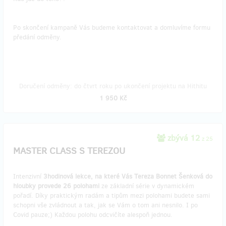
Po skončení kampaně Vás budeme kontaktovat a domluvíme formu
předání odměny.
Doručení odměny: do čtvrt roku po ukončení projektu na Hithitu
1 950 Kč
zbývá 12
z 25
MASTER CLASS S TEREZOU
Intenzivní
3hodinová lekce, na které Vás Tereza Bonnet Šenková do
hloubky provede 26 polohami
ze základní série v dynamickém
pořadí. Díky praktickým radám a tipům mezi polohami budete sami
schopni vše zvládnout a tak, jak se Vám o tom ani nesnilo. I po
Covid pauze;) Každou polohu odcvičíte alespoň jednou.