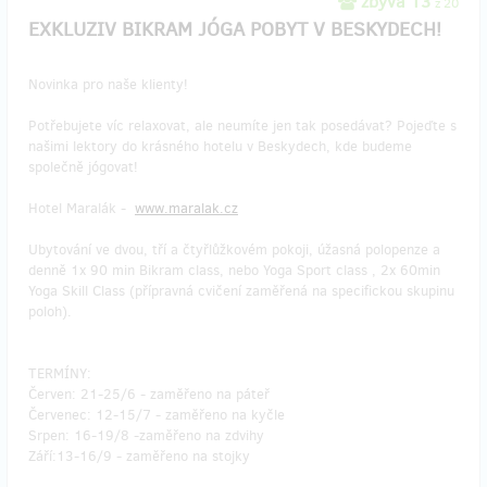
zbývá 13
z 20
EXKLUZIV BIKRAM JÓGA POBYT V BESKYDECH!
Novinka pro naše klienty!
Potřebujete víc relaxovat, ale neumíte jen tak posedávat? Pojeďte s
našimi lektory do krásného hotelu v Beskydech, kde budeme
společně jógovat!
Hotel Maralák -
www.maralak.cz
Ubytování ve dvou, tří a čtyřlůžkovém pokoji, úžasná polopenze a
denně 1x 90 min Bikram class, nebo Yoga Sport class , 2x 60min
Yoga Skill Class (přípravná cvičení zaměřená na specifickou skupinu
poloh).
TERMÍNY:
Červen: 21-25/6 - zaměřeno na páteř
Červenec: 12-15/7 - zaměřeno na kyčle
Srpen: 16-19/8 -zaměřeno na zdvihy
Září:13-16/9 - zaměřeno na stojky