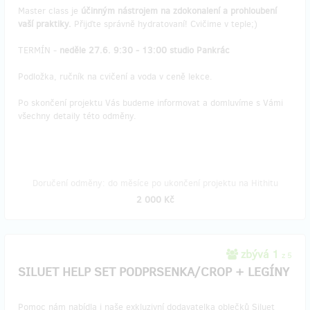
Master class je
účinným nástrojem na zdokonalení a prohloubení
vaší praktiky.
Přijďte správně hydratovaní! Cvičime v teple;)
TERMÍN -
neděle 27.6. 9:30 - 13:00 studio Pankrác
Podložka, ručník na cvičení a voda v ceně lekce.
Po skončení projektu Vás budeme informovat a domluvíme s Vámi
všechny detaily této odměny.
Doručení odměny: do měsíce po ukončení projektu na Hithitu
2 000 Kč
zbývá 1
z 5
SILUET HELP SET PODPRSENKA/CROP + LEGÍNY
Pomoc nám nabídla i naše exkluzivní dodavatelka oblečků Siluet