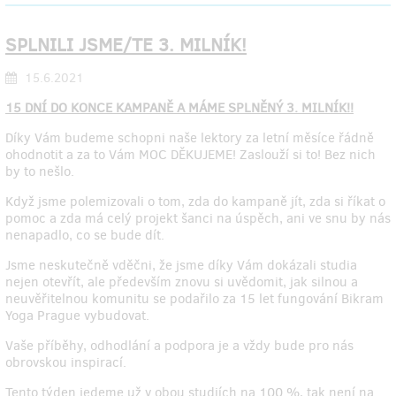
SPLNILI JSME/TE 3. MILNÍK!
15.6.2021
15 DNÍ DO KONCE KAMPANĚ A MÁME SPLNĚNÝ 3. MILNÍK!!
Díky Vám budeme schopni naše lektory za letní měsíce řádně
ohodnotit a za to Vám MOC DĚKUJEME! Zaslouží si to! Bez nich
by to nešlo.
Když jsme polemizovali o tom, zda do kampaně jít, zda si říkat o
pomoc a zda má celý projekt šanci na úspěch, ani ve snu by nás
nenapadlo, co se bude dít.
Jsme neskutečně vděčni, že jsme díky Vám dokázali studia
nejen otevřít, ale především znovu si uvědomit, jak silnou a
neuvěřitelnou komunitu se podařilo za 15 let fungování Bikram
Yoga Prague vybudovat.
Vaše příběhy, odhodlání a podpora je a vždy bude pro nás
obrovskou inspirací.
Tento týden jedeme už v obou studiích na 100 %, tak není na