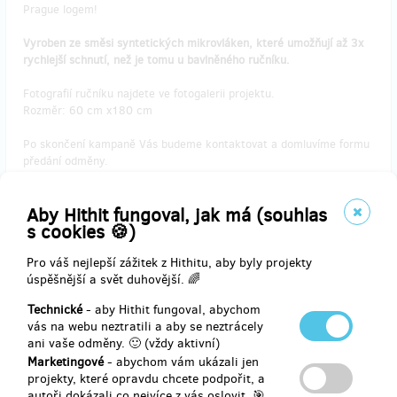
Prague logem!
Vyroben ze směsi syntetických mikrovláken, které umožňují až 3x
rychlejší schnutí, než je tomu u bavlněného ručníku.
Fotografií ručníku najdete ve fotogalerii projektu.
Rozměr: 60 cm x180 cm
Po skončení kampaně Vás budeme kontaktovat a domluvíme formu
předání odměny.
Aby Hithit fungoval, jak má (souhlas
s cookies 🍪)
Doručení odměny: do čtvrt roku po ukončení projektu na Hithitu
Pro váš nejlepší zážitek z Hithitu, aby byly projekty
790 Kč
úspěšnější a svět duhovější. 🌈
Technické
- aby Hithit fungoval, abychom
vás na webu neztratili a aby se neztrácely
zbývá 87
z 100
ani vaše odměny. 🙂 (vždy aktivní)
BIKRAM BEATS FOR YOU TRIČKO
Marketingové
- abychom vám ukázali jen
projekty, které opravdu chcete podpořit, a
autoři dokázali co nejvíce z vás oslovit. 🎯