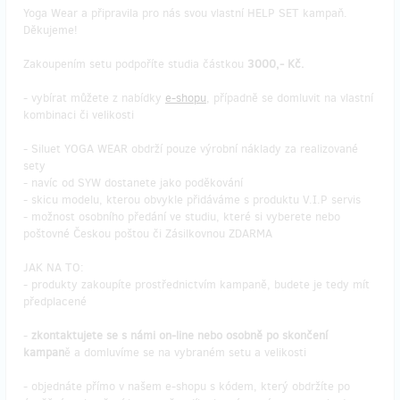
Yoga Wear a připravila pro nás svou vlastní HELP SET kampaň.
Děkujeme!
Zakoupením setu podpoříte studia částkou
3000,- Kč.
- vybírat můžete z nabídky
e-shopu
, případně se domluvit na vlastní
kombinaci či velikosti
- Siluet YOGA WEAR obdrží pouze výrobní náklady za realizované
sety
- navíc od SYW dostanete jako poděkování
- skicu modelu, kterou obvykle přidáváme s produktu V.I.P servis
- možnost osobního předání ve studiu, které si vyberete nebo
poštovné Českou poštou či Zásilkovnou ZDARMA
JAK NA TO:
- produkty zakoupíte prostřednictvím kampaně, budete je tedy mít
předplacené
-
zkontaktujete se s námi on-line nebo osobně po skončení
kampan
ě a domluvíme se na vybraném setu a velikosti
- objednáte přímo v našem e-shopu s kódem, který obdržíte po