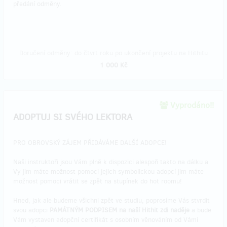
předání odměny.
Doručení odměny: do čtvrt roku po ukončení projektu na Hithitu
1 000 Kč
Vyprodáno!!
ADOPTUJ SI SVÉHO LEKTORA
PRO OBROVSKÝ ZÁJEM PŘIDÁVÁME DALŠÍ ADOPCE!
Naši instruktoři jsou Vám plně k dispozici alespoň takto na dálku a
Vy jim máte možnost pomoci jejich symbolickou adopcí jim máte
možnost pomoci vrátit se zpět na stupínek do hot roomu!
Hned, jak ale budeme všichni zpět ve studiu, poprosíme Vás stvrdit
svou adopci
PAMÁTNÝM PODPISEM na naší Hithit zdi naděje
a bude
Vám vystaven adopční certifikát s osobním věnováním od Vámi