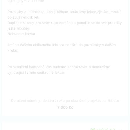
úplně jiným zážitkem!
Poznatky a informace, které během soukromé lekce zjistíte, mnozí
objevují několik let.
Dopřejte si tedy pro sebe tuto odměnu a ponořte se do své praktiky
ještě hlouběji.
Nebudete litovat!
Jméno Vašeho oblíbeného lektora napište do poznámky v dalším
kroku.
Po skončení kampaně Vás budeme kontaktovat a domluvíme
vyhovující termín soukromé lekce.
Doručení odměny: do čtvrt roku po ukončení projektu na Hithitu
7 000 Kč