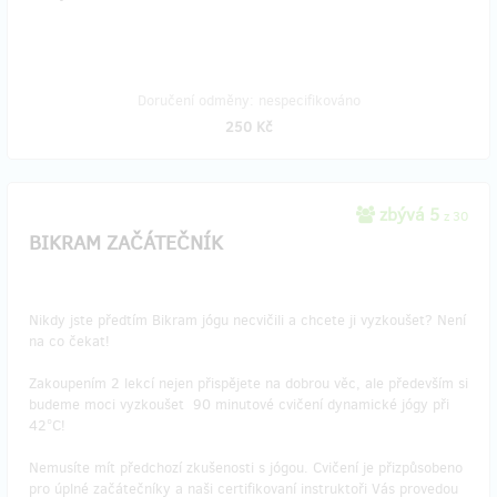
Doručení odměny: nespecifikováno
250 Kč
zbývá 5
z 30
BIKRAM ZAČÁTEČNÍK
Nikdy jste předtím Bikram jógu necvičili a chcete ji vyzkoušet? Není
na co čekat!
Zakoupením 2 lekcí nejen přispějete na dobrou věc, ale především si
budeme moci vyzkoušet 90 minutové cvičení dynamické jógy při
42°C!
Nemusíte mít předchozí zkušenosti s jógou. Cvičení je přizpůsobeno
pro úplné začátečníky a naši certifikovaní instruktoři Vás provedou