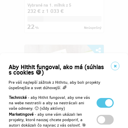
Vybrané na 1. míľnik z 5
232 €
z
1 033 €
22
%
Neúspešný
Aby Hithit fungoval, ako má (súhlas
s cookies 🍪)
Pre váš najlepší zážitok z Hithitu, aby boli projekty
úspešnejšie a svet dúhovejší. 🌈
Technické
- aby Hithit fungoval, aby sme vás
na webe nestratili a aby sa nestrácali ani
STRAVOVACÍ DENÍK – Přirozená
vaše odmeny. 🙂 (vždy aktívny)
cesta k vaší optimální stravě
Marketingové
- aby sme vám ukázali len
projekty, ktoré naozaj chcete podporiť, a
Autor:
Petr Tůma
autori dokázali čo najviac z vás osloviť. 🎯