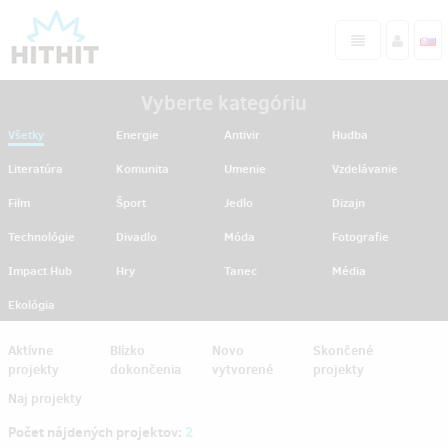
Vyberte kategóriu
Všetky
Energie
Antivir
Hudba
Literatúra
Komunita
Umenie
Vzdelávanie
Film
Šport
Jedlo
Dizajn
Technológie
Divadlo
Móda
Fotografie
Impact Hub
Hry
Tanec
Média
Ekológia
Aktívne
Blízko
Novo
Skončené
projekty
dokončenia
vytvorené
projekty
Naj projekty
Počet nájdených projektov:
2