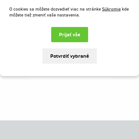
Jmenuji se Petr Tůma a rád bych vám
pomohl přirozenou cestou objevit, co je
O cookies sa môžete dozvedieť viac na stránke
Súkromie
kde
právě pro vás optimální strava, jak jí
môžete tiež zmeniť vaše nastavenia.
dosáhnout a jak si užívat její přínosy
pro pohodu, výkon a zdraví. Podpořte
projekt a vykročte ke stravování, které
vás bude skutečně bavit!
Vybrané
114 €
z
1 033 €
11
%
Neúspešný