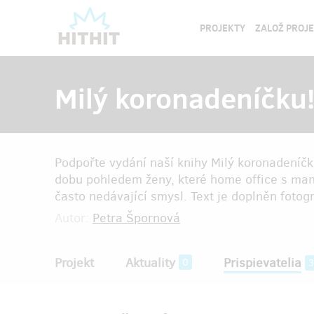
PROJEKTY
ZALOŽ PROJ
Milý koronadeníčku
Podpořte vydání naší knihy Milý koronadeníčk
dobu pohledem ženy, které home office s manž
často nedávající smysl. Text je doplněn fotogr
Autor:
Petra Špornová
Projekt
Aktuality
Prispievatelia
0
3