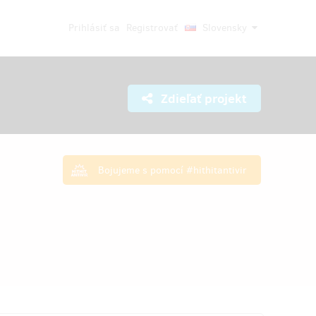
Prihlásiť sa
Registrovať
Slovensky
Zdieľať projekt
Bojujeme s pomocí #hithitantivir