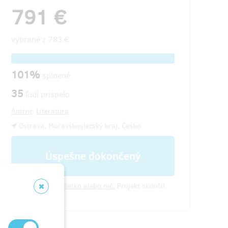
791 €
vybrané z
783 €
101%
splnené
35
ľudí prispelo
Antivir
,
Literatúra
Ostrava, Moravskoslezský kraj, Česko
Úspešne dokončený
All or nothing.
Všetko alebo nič.
Projekt skončil
14:34 v {2}.