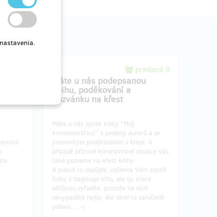
 nastavenia.
edané 8
predané 9
isy
Máte u nás podepsanou
e
knihu, poděkování a
pozvánku na křest
Máte u nás výtisk knihy "Milý
koronadeníčku!" s podpisy autorů a se
 autorů
jmenovitým poděkováním v knize. V
m
případě příznivé koronavirové situace Vás
ize
také pozveme na křest knihy.
A pokud to nepůjde, zašleme Vám aspoň
fotky z bagstage křtu, ale ty, které
většinou vyřadíte, protože na nich
nevypadáte nejlíp. Ale okolí to zaručeně
pobaví... :-)