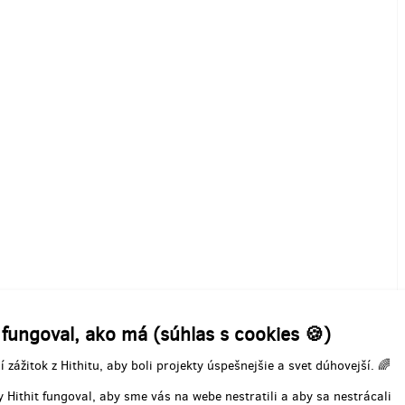
 fungoval, ako má (súhlas s cookies 🍪)
í zážitok z Hithitu, aby boli projekty úspešnejšie a svet dúhovejší. 🌈
 Hithit fungoval, aby sme vás na webe nestratili a aby sa nestrácali