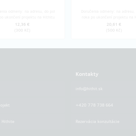
enia odmeny: na adresu, do pol
Doručenia odmeny: na adresu, 
po ukončení projektu na Hithitu
roka po ukončení projektu na H
12,36 €
20,61 €
(
300 Kč
)
(
500 Kč
)
Kontakty
info@hithit.sk
ojekt
+420 778 738 664
 Hithite
Rezervácia konzultácie