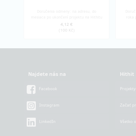
Doručenia odmeny: na adresu, do
Doruč
mesiaca po ukončení projektu na Hithitu
roka 
4,12 €
(
100 Kč
)
Najdete nás na
Hithit
Facebook
Projekty
Instagram
Začať pr
LinkedIn
Všetko o