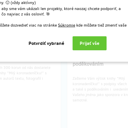
y. 🙂 (vždy aktívny)
 aby sme vám ukázali len projekty, ktoré naozaj chcete podporiť, a
 čo najviac z vás osloviť. 🎯
pevok
ôžete dozvedieť viac na stránke
Súkromie
kde môžete tiež zmeniť vaše
predané 17
pr
me Vám výtisk knihy s
Dostanete knihu s podp
sy autorů
autorů a ve výtisku bud
uvedeno Vaše jméno s
poděkováním
ch 300 korun od nás dostanete
nihy "Milý koronadeníčku!" s
 autorů textu, fotografií i
Zašleme Vám výtisk knihy "Milý
.
koronadeníčku!" s podpisy všech
a také s poděkováním i uvedení
Vašeho jména jako sponzora v kn
samotné.