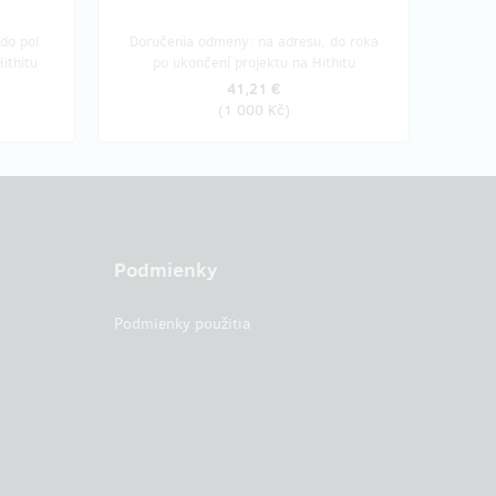
do pol
Doručenia odmeny: na adresu, do roka
ithitu
po ukončení projektu na Hithitu
41,21 €
(
1 000 Kč
)
Podmienky
Podmienky použitia