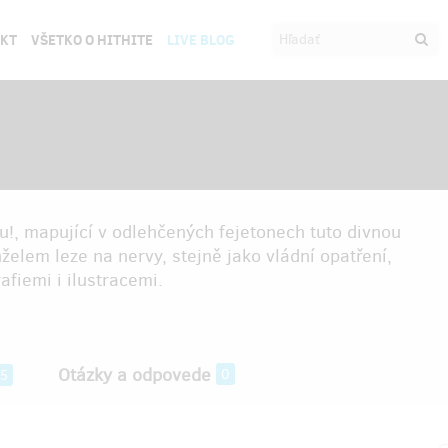
EKT
VŠETKO O HITHITE
LIVE BLOG
!
u!, mapující v odlehčených fejetonech tuto divnou
elem leze na nervy, stejně jako vládní opatření,
afiemi i ilustracemi.
Otázky a odpovede
0
5