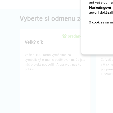
ani vaše odmen
Marketingové
-
autori dokázali
Vyberte si odmenu za váš prís
O cookies sa m
predané 1
Velký dík
Pošle
podpi
Vašich 100 korun vyměníme za
symbolický e-mail s poděkováním, že jste
Za Vaši
náš projekt podpořili! A opravdu nás to
výtisk k
potěší.
podpisem
ilustrací