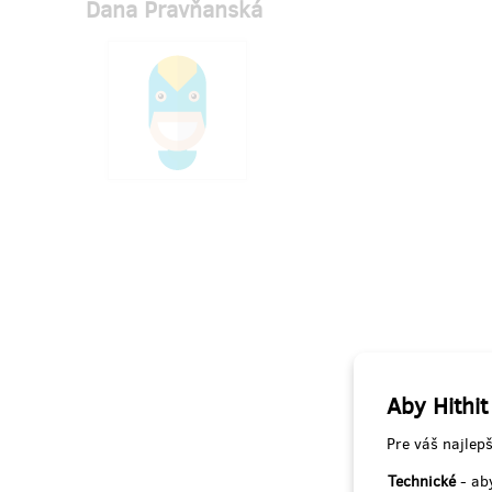
Dana Pravňanská
Aby Hithit
Pre váš najlepš
Technické
- aby