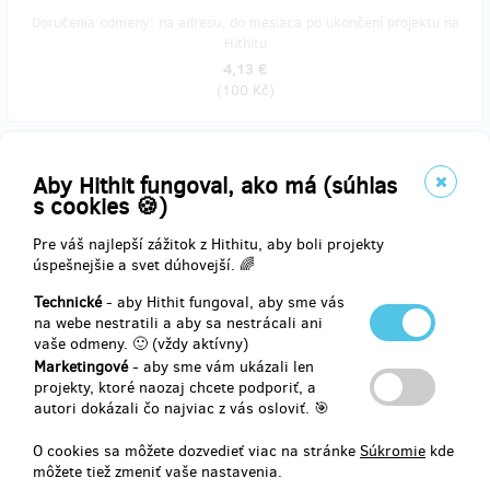
Doručenia odmeny: na adresu, do mesiaca po ukončení projektu na
Hithitu
4,13 €
(
100 Kč
)
predané 17
Aby Hithit fungoval, ako má (súhlas
Pošleme Vám výtisk knihy s podpisy autorů
s cookies 🍪)
Pre váš najlepší zážitok z Hithitu, aby boli projekty
Za Vašich 300 korun od nás dostanete výtisk knihy "Milý
úspešnejšie a svet dúhovejší. 🌈
koronadeníčku!" s podpisem autorů textu, fotografií i ilustrací.
Technické
- aby Hithit fungoval, aby sme vás
na webe nestratili a aby sa nestrácali ani
Doručenia odmeny: na adresu, do pol roka po ukončení projektu na
vaše odmeny. 🙂 (vždy aktívny)
Hithitu
Marketingové
- aby sme vám ukázali len
projekty, ktoré naozaj chcete podporiť, a
12,40 €
autori dokázali čo najviac z vás osloviť. 🎯
(
300 Kč
)
O cookies sa môžete dozvedieť viac na stránke
Súkromie
kde
môžete tiež zmeniť vaše nastavenia.