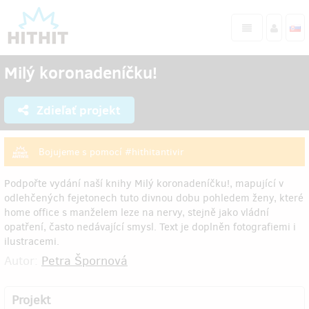
Milý koronadeníčku!
Zdieľať projekt
Bojujeme s pomocí #hithitantivir
Podpořte vydání naší knihy Milý koronadeníčku!, mapující v
odlehčených fejetonech tuto divnou dobu pohledem ženy, které
home office s manželem leze na nervy, stejně jako vládní
opatření, často nedávající smysl. Text je doplněn fotografiemi i
ilustracemi.
Autor:
Petra Špornová
Projekt