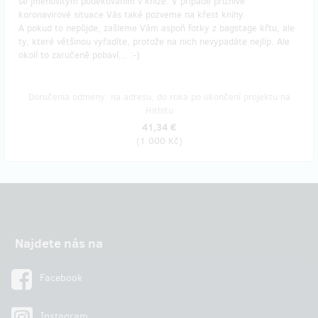
se jmenovitým poděkováním v knize. V případě příznivé
koronavirové situace Vás také pozveme na křest knihy.
A pokud to nepůjde, zašleme Vám aspoň fotky z bagstage křtu, ale
ty, které většinou vyřadíte, protože na nich nevypadáte nejlíp. Ale
okolí to zaručeně pobaví... :-)
Doručenia odmeny: na adresu, do roka po ukončení projektu na
Hithitu
41,34 €
(
1 000 Kč
)
Najdete nás na
Facebook
Instagram