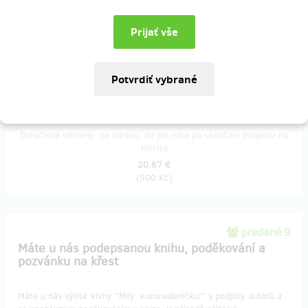
predané 8
Dostanete knihu s podpisy autorů a ve výtisku
bude uvedeno Vaše jméno s poděkováním
Zašleme Vám výtisk knihy "Milý koronadeníčku!" s podpisy všech
autorů a také s poděkováním i uvedením Vašeho jména jako
sponzora v knize samotné.
Doručenia odmeny: na adresu, do pol roka po ukončení projektu na
Hithitu
20,67 €
(
500 Kč
)
predané 9
Máte u nás podepsanou knihu, poděkování a
pozvánku na křest
Máte u nás výtisk knihy "Milý koronadeníčku!" s podpisy autorů a