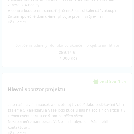
zabere 3-4 hodiny.
V centru budete mít samozřejmě možnost si kalendář zakoupit.
Datum společně domluvíme, připojte prosím svůj e-mail.
Děkujeme!
Doručenia odmeny: do roka po ukončení projektu na Hithitu
289,14 €
(
7 000 Kč
)
zostáva 1
z 3
Hlavní sponzor projektu
Jste náš hlavní fanoušek a chcete být vidět? Jako poděkování Vám
zašleme 5 kalendářů a Vaše logo bude u nás na sociálních sítích a v
tréninkovém centru celý rok na očích všem.
Nezapomeňte nám poslat Váš e-mail, abychom Vás mohli
kontaktovat.
Děkujeme!