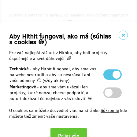
Doručenia odmeny: na adresu, do mesiaca po ukončení projektu na
Hithitu
26,72 €
(
647 Kč
)
Aby Hithit fungoval, ako má (súhlas
s cookies 🍪)
Pre váš najlepší zážitok z Hithitu, aby boli projekty
zostáva 11
úspešnejšie a svet dúhovejší. 🌈
z 20
Kalendář s hodinou online tréninku
Technické
- aby Hithit fungoval, aby sme vás
na webe nestratili a aby sa nestrácali ani
vaše odmeny. 🙂 (vždy aktívny)
Kalendář Vám doručíme na Vaši adresu. Poděkujeme Vám a navíc
Marketingové
- aby sme vám ukázali len
budete mít možnost si se mnou zacvičit. Pokud jste z Ústí nad
projekty, ktoré naozaj chcete podporiť, a
Labem, ráda Vás přivítám v našem centru osobně, až to bude
autori dokázali čo najviac z vás osloviť. 🎯
možné.
Děkujeme za podporu!
O cookies sa môžete dozvedieť viac na stránke
Súkromie
kde
môžete tiež zmeniť vaše nastavenia.
Doručenia odmeny: na adresu, do mesiaca po ukončení projektu na
Hithitu
41,31 €