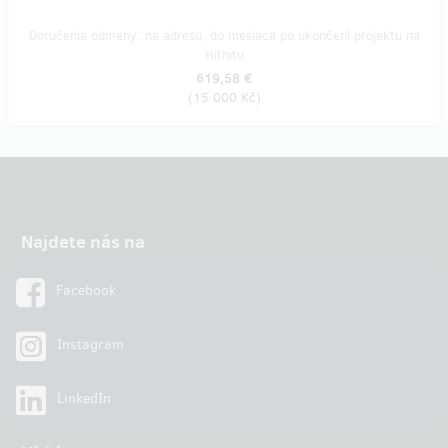
Doručenia odmeny: na adresu, do mesiaca po ukončení projektu na
Hithitu
619,58 €
(
15 000 Kč
)
Najdete nás na
Facebook
Instagram
LinkedIn