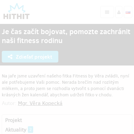
Je čas začít bojovat, pomozte zachránit
naši fitness rodinu
Zdieľať projekt
Na jaře jsme uzavření našeho fitka Fitness by Věra zvládli, nyní
ale potřebujeme Vaši pomoc. Nerada brečím nad rozlitým
mlékem, a proto jsem se rozhodla vytvořit s pomocí dvanácti
krásných žen kalendář, abychom udrželi fitko v chodu.
Autor:
Mgr. Věra Kopecká
Projekt
Aktuality
2