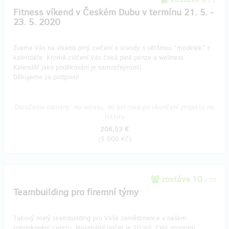
z 5
Fitness víkend v Českém Dubu v termínu 21. 5. -
23. 5. 2020
Zveme Vás na víkend plný cvičení a srandy s většinou "modelek" z
kalendáře. Kromě cvičení Vás čeká plná penze a wellness.
Kalendář jako poděkování je samozřejmostí.
Děkujeme za podporu!
Doručenia odmeny: na adresu, do pol roka po ukončení projektu na
Hithitu
206,53 €
(
5 000 Kč
)
zostáva 10
z 10
Teambuilding pro firemní týmy
Takový malý teambuilding pro Vaše zaměstnance v našem
tréninkovém centru. Maximální počet je 20 lidí. Celý program