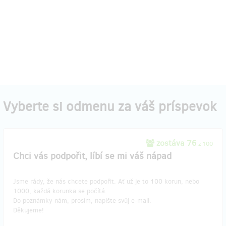
Vyberte si odmenu za váš príspevok
zostáva 76
z 100
Chci vás podpořit, líbí se mi váš nápad
Jsme rády, že nás chcete podpořit. Ať už je to 100 korun, nebo
1000, každá korunka se počítá.
Do poznámky nám, prosím, napište svůj e-mail.
Děkujeme!