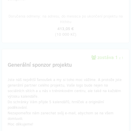
Doručenia odmeny: na adresu, do mesiaca po ukončení projektu na
Hithitu
413,05 €
(
10 000 Kč
)
zostáva 1
z 1
Generální sponzor projektu
Jste náš největší fanoušek a my si toho moc vážíme. A protože jste
generální partner celého projektu, Vaše logo bude nejen na
sociálních sítích a u nás v tréninkovém centru, ale také na každém
výtisku kalendáře.
Do schránky Vám přijde 5 kalendářů, hrníček a originální
poděkování.
Nezapomeňte nám zanechat svůj e-mail, abychom se na všem
domluvili.
Moc děkujeme!