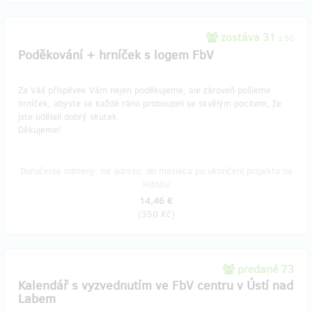
zostáva 31
z 50
Poděkování + hrníček s logem FbV
Za Váš příspěvek Vám nejen poděkujeme, ale zároveň pošleme
hrníček, abyste se každé ráno probouzeli se skvělým pocitem, že
jste udělali dobrý skutek.
Děkujeme!
Doručenia odmeny: na adresu, do mesiaca po ukončení projektu na
Hithitu
14,46 €
(
350 Kč
)
predané 73
Kalendář s vyzvednutím ve FbV centru v Ústí nad
Labem