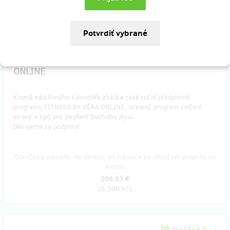
(
1 000 Kč
)
zostáva 50
z 50
Kalendář s ročním členstvím FITNESS BY VĚRA
ONLINE
Kromě nástěnného kalendáře získáte také roční předplatné
programu FITNESS BY VĚRA ONLINE, ucelený program cvičení,
stravy a tipů pro zlepšení životního stylu.
Děkujeme za podporu!
Doručenia odmeny: na adresu, do mesiaca po ukončení projektu na
Hithitu
206,53 €
(
5 000 Kč
)
zostáva 5