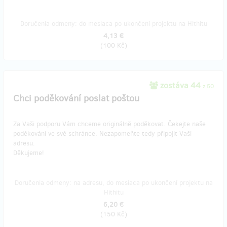
Doručenia odmeny: do mesiaca po ukončení projektu na Hithitu
4,13 €
(
100 Kč
)
zostáva 44
z 50
Chci poděkování poslat poštou
Za Vaši podporu Vám chceme originálně poděkovat. Čekejte naše
poděkování ve své schránce. Nezapomeňte tedy připojit Vaši
adresu.
Děkujeme!
Doručenia odmeny: na adresu, do mesiaca po ukončení projektu na
Hithitu
6,20 €
(
150 Kč
)