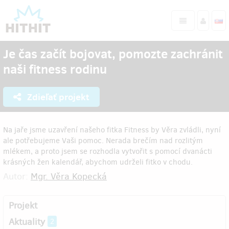
Je čas začít bojovat, pomozte zachránit
naši fitness rodinu
Zdieľať projekt
Na jaře jsme uzavření našeho fitka Fitness by Věra zvládli, nyní
ale potřebujeme Vaši pomoc. Nerada brečím nad rozlitým
mlékem, a proto jsem se rozhodla vytvořit s pomocí dvanácti
krásných žen kalendář, abychom udrželi fitko v chodu.
Autor:
Mgr. Věra Kopecká
Projekt
Aktuality
2