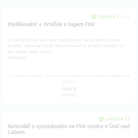
zostáva 31
z 50
Poděkování + hrníček s logem FbV
Za Váš příspěvek Vám nejen poděkujeme, ale zároveň pošleme
hrníček, abyste se každé ráno probouzeli se skvělým pocitem, že
jste udělali dobrý skutek.
Děkujeme!
Doručenia odmeny: na adresu, do mesiaca po ukončení projektu na
Hithitu
14,42 €
(
350 Kč
)
predané 73
Kalendář s vyzvednutím ve FbV centru v Ústí nad
Labem