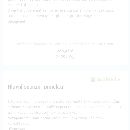
zabere 3-4 hodiny.
V centru budete mít samozřejmě možnost si kalendář zakoupit.
Datum společně domluvíme, připojte prosím svůj e-mail.
Děkujeme!
Doručenia odmeny: do roka po ukončení projektu na Hithitu
288,48 €
(
7 000 Kč
)
zostáva 1
z 3
Hlavní sponzor projektu
Jste náš hlavní fanoušek a chcete být vidět? Jako poděkování Vám
zašleme 5 kalendářů a Vaše logo bude u nás na sociálních sítích a v
tréninkovém centru celý rok na očích všem.
Nezapomeňte nám poslat Váš e-mail, abychom Vás mohli
kontaktovat.
Děkujeme!