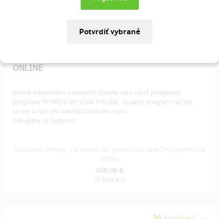
(
1 000 Kč
)
zostáva 50
z 50
Kalendář s ročním členstvím FITNESS BY VĚRA
ONLINE
Kromě nástěnného kalendáře získáte také roční předplatné
programu FITNESS BY VĚRA ONLINE, ucelený program cvičení,
stravy a tipů pro zlepšení životního stylu.
Děkujeme za podporu!
Doručenia odmeny: na adresu, do mesiaca po ukončení projektu na
Hithitu
206,06 €
(
5 000 Kč
)
zostáva 5