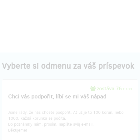
Vyberte si odmenu za váš príspevok
zostáva 76
z 100
Chci vás podpořit, líbí se mi váš nápad
Jsme rády, že nás chcete podpořit. Ať už je to 100 korun, nebo
1000, každá korunka se počítá.
Do poznámky nám, prosím, napište svůj e-mail.
Děkujeme!