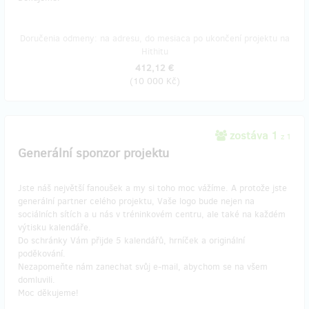
Doručenia odmeny: na adresu, do mesiaca po ukončení projektu na
Hithitu
412,12 €
(
10 000 Kč
)
zostáva 1
z 1
Generální sponzor projektu
Jste náš největší fanoušek a my si toho moc vážíme. A protože jste
generální partner celého projektu, Vaše logo bude nejen na
sociálních sítích a u nás v tréninkovém centru, ale také na každém
výtisku kalendáře.
Do schránky Vám přijde 5 kalendářů, hrníček a originální
poděkování.
Nezapomeňte nám zanechat svůj e-mail, abychom se na všem
domluvili.
Moc děkujeme!