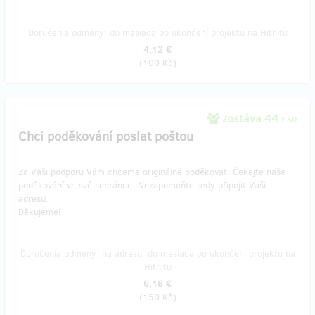
Doručenia odmeny: do mesiaca po ukončení projektu na Hithitu
4,12 €
(
100 Kč
)
zostáva 44
z 50
Chci poděkování poslat poštou
Za Vaši podporu Vám chceme originálně poděkovat. Čekejte naše
poděkování ve své schránce. Nezapomeňte tedy připojit Vaši
adresu.
Děkujeme!
Doručenia odmeny: na adresu, do mesiaca po ukončení projektu na
Hithitu
6,18 €
(
150 Kč
)