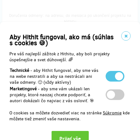
Doručenia odmeny: na adresu, do mesiaca po ukončení projektu na
Hithitu
26,66 €
(
647 Kč
)
Aby Hithit fungoval, ako má (súhlas
s cookies 🍪)
Pre váš najlepší zážitok z Hithitu, aby boli projekty
zostáva 11
úspešnejšie a svet dúhovejší. 🌈
z 20
Kalendář s hodinou online tréninku
Technické
- aby Hithit fungoval, aby sme vás
na webe nestratili a aby sa nestrácali ani
vaše odmeny. 🙂 (vždy aktívny)
Kalendář Vám doručíme na Vaši adresu. Poděkujeme Vám a navíc
Marketingové
- aby sme vám ukázali len
budete mít možnost si se mnou zacvičit. Pokud jste z Ústí nad
projekty, ktoré naozaj chcete podporiť, a
Labem, ráda Vás přivítám v našem centru osobně, až to bude
autori dokázali čo najviac z vás osloviť. 🎯
možné.
Děkujeme za podporu!
O cookies sa môžete dozvedieť viac na stránke
Súkromie
kde
môžete tiež zmeniť vaše nastavenia.
Doručenia odmeny: na adresu, do mesiaca po ukončení projektu na
Hithitu
41,21 €