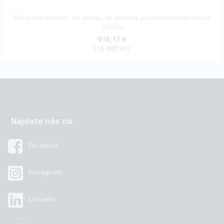
Doručenia odmeny: na adresu, do mesiaca po ukončení projektu na
Hithitu
618,17 €
(
15 000 Kč
)
Najdete nás na
Facebook
Instagram
LinkedIn