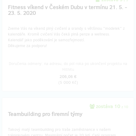
z 5
Fitness víkend v Českém Dubu v termínu 21. 5. -
23. 5. 2020
Zveme Vás na víkend plný cvičení a srandy s většinou "modelek" z
kalendáře. Kromě cvičení Vás čeká plná penze a wellness.
Kalendář jako poděkování je samozřejmostí.
Děkujeme za podporu!
Doručenia odmeny: na adresu, do pol roka po ukončení projektu na
Hithitu
206,06 €
(
5 000 Kč
)
zostáva 10
z 10
Teambuilding pro firemní týmy
Takový malý teambuilding pro Vaše zaměstnance v našem
tréninkovém centru. Maximální počet je 20 lidí. Celý program