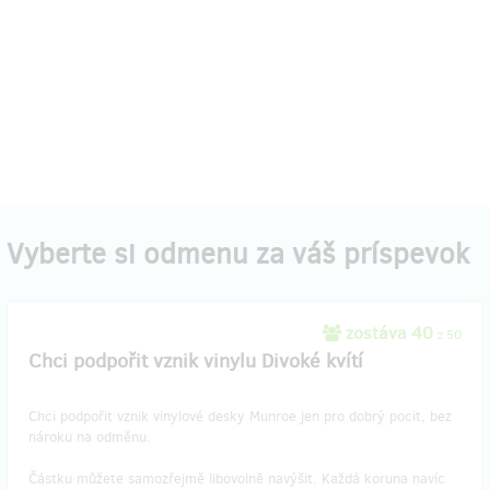
Vyberte si odmenu za váš príspevok
zostáva 40
z 50
Chci podpořit vznik vinylu Divoké kvítí
Chci podpořit vznik vinylové desky Munroe jen pro dobrý pocit, bez
nároku na odměnu.
Částku můžete samozřejmě libovolně navýšit. Každá koruna navíc