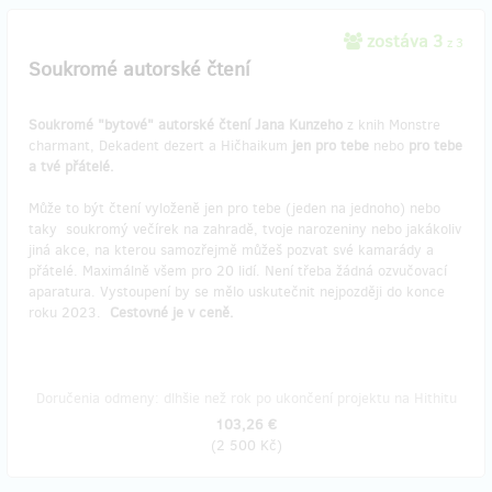
zostáva 3
z 3
Soukromé autorské čtení
Soukromé "bytové" autorské čtení Jana Kunzeho
z knih Monstre
charmant, Dekadent dezert a Hičhaikum
jen pro tebe
nebo
pro tebe
a tvé přátelé.
Může to být čtení vyloženě jen pro tebe (jeden na jednoho) nebo
taky soukromý večírek na zahradě, tvoje narozeniny nebo jakákoliv
jiná akce, na kterou samozřejmě můžeš pozvat své kamarády a
přátelé. Maximálně všem pro 20 lidí. Není třeba žádná ozvučovací
aparatura. Vystoupení by se mělo uskutečnit nejpozději do konce
roku 2023.
Cestovné je v ceně.
Doručenia odmeny: dlhšie než rok po ukončení projektu na Hithitu
103,26 €
(
2 500 Kč
)