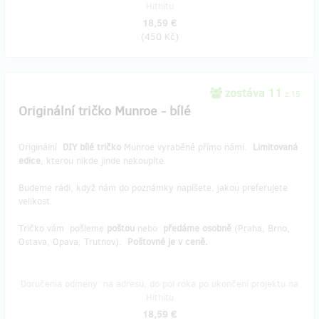
Hithitu
18,59 €
(
450 Kč
)
zostáva 11
z 15
Originální tričko Munroe - bílé
Originální
DIY bílé tričko
Munroe vyraběné přímo námi.
Limitovaná
edice
, kterou nikde jinde nekoupíte.
Budeme rádi, když nám do poznámky napíšete, jakou preferujete
velikost.
Tričko vám pošleme
poštou
nebo
předáme osobně
(Praha, Brno,
Ostava, Opava, Trutnov).
Poštovné je v ceně.
Doručenia odmeny: na adresu, do pol roka po ukončení projektu na
Hithitu
18,59 €