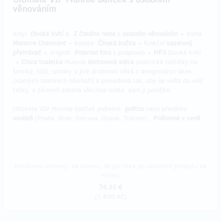
věnováním
Vinyl
Divoké kvítí
&
Z čistého nebe
s
osobním věnováním
+ kniha
Monstre Charmant
+ kazeta
Čínská kočka
+ funkční
kazetový
přehrávač
+ originál
Polaroid foto
s podpisem +
MP3
Divoké kvítí
+
Chica toaletka
Munroe
limitovaná edice
praktické taštičky na
šminky, bižú, sponky a jiné drobnosti ušitá z designových látek
známých textilních návrhářů a provedená tak, aby se vešla do vaší
tašky, a zároveň zdobila všechna místa, kam ji položíte.
Ultimate VIP Munroe balíček pošleme
poštou
nebo předáme
osobně
(Praha, Brno, Ostrava, Opava, Trutnov).
Poštovné v ceně.
Doručenia odmeny: na adresu, do pol roka po ukončení projektu na
Hithitu
74,35 €
(
1 800 Kč
)