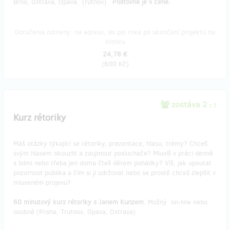
Brno, Ostrava, Opava, Trutnov).
Poštovné je v ceně.
Doručenia odmeny: na adresu, do pol roka po ukončení projektu na
Hithitu
24,78 €
(
600 Kč
)
zostáva 2
z 3
Kurz rétoriky
Máš otázky týkající se rétoriky, prezentace, hlasu, trémy? Chceš
svým hlasem okouzlit a zaujmout posluchače? Mluvíš v práci denně
s lidmi nebo třeba jen doma čteš dětem pohádky? Víš, jak upoutat
pozornost publika a čím si ji udržovat nebo se prostě chceš zlepšit v
mluveném projevu?
60 minutový kurz rétoriky s Janem Kunzem.
Možný
on-line nebo
osobně (Praha, Trutnov, Opava, Ostrava)