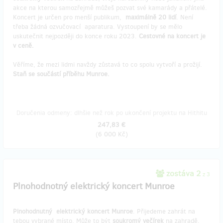
akce na kterou samozřejmě můžeš pozvat své kamarády a přátelé.
Koncert je určen pro menší publikum,
maximálně 20 lidí
. Není
třeba žádná ozvučovací aparatura. Vystoupení by se mělo
uskutečnit nejpozději do konce roku 2023.
Cestovné na koncert je
v ceně.
Věříme, že mezi lidmi navždy zůstavá to co spolu vytvoří a prožijí.
Staň se součástí příběhu Munroe.
Doručenia odmeny: dlhšie než rok po ukončení projektu na Hithitu
247,83 €
(
6 000 Kč
)
zostáva 2
z 3
Plnohodnotný elektrický koncert Munroe
Plnohodnutný
elektrický koncert Munroe
. Přijedeme zahrát na
tebou vybrané místo. Může to být
soukromý večírek
na zahradě,