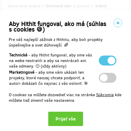
Deska bude vydáná v
limitované edic
i a zůstane ti
krásný
designově vyladěný artefakt a vzpomínka, kterou nebude mít každý.
Aby Hithit fungoval, ako má (súhlas
Pošleme
poštou
nebo předáme
osobně
(Praha, Brno, Ostrava,
s cookies 🍪)
Opava, Trutnov).
Poštovné je v ceně.
Pre váš najlepší zážitok z Hithitu, aby boli projekty
úspešnejšie a svet dúhovejší. 🌈
Doručenia odmeny: na adresu, do pol roka po ukončení projektu na
Hithitu
Technické
- aby Hithit fungoval, aby sme vás
37,17 €
na webe nestratili a aby sa nestrácali ani
(
900 Kč
)
vaše odmeny. 🙂 (vždy aktívny)
Marketingové
- aby sme vám ukázali len
projekty, ktoré naozaj chcete podporiť, a
autori dokázali čo najviac z vás osloviť. 🎯
zostáva 11
z 20
Gold Munroe balíček s osobním věnováním
O cookies sa môžete dozvedieť viac na stránke
Súkromie
kde
môžete tiež zmeniť vaše nastavenia.
Vinyl
Divoké kvítí
&
Z čistého nebe
s
osobním věnováním
+ kniha
Monstre Charmant
(Jan Kunze) + magnetofonová kazeta
Čínská
kočka
(Vladimír Jaške ) +
MP3
Divoké kvítí