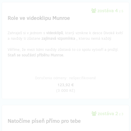
zostáva 4
z 5
Role ve videoklipu Munroe
Zahraješ si v jednom s
videoklipů
, který vznikne k desce Divoké kvítí
a navždy ti zůstane
zajímavá vzpomínka
,
kterou nemá každý.
Věříme, že mezi lidmi navždy zůstavá to co spolu vytvoří a prožijí.
Staň se součástí příběhu Munroe.
Doručenia odmeny: nešpecifikované
123,92 €
(
3 000 Kč
)
zostáva 2
z 3
Natočíme píseň přímo pro tebe