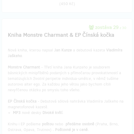
(
450 Kč
)
zostáva 29
z 30
Kniha Monstre Charmant & EP Čínská kočka
Nová kniha, kterou napsal
Jan Kunze
a debutová kazeta
Vladimíra
Jaškeho
.
Monstre Charmant
- Třetí kniha Jana Kunzeho je souborem
básnických minipříběhů podaných s přímočarou provokativností a
tematizujících životní peripetie individua-umělce, v němž tušíme
autorovo alter ego. Za každou jeho větou jako bychom cítili
nevyřčenou otázku po smyslu toho všeho.
EP Čínská kočka
- Debutová sólová nahrávka Vladimíra Jaškeho na
magnetofonové kazetě.
+
MP3
nové desky
Divoké kvítí.
Knihu i EP pošleme
poštou
nebo
předáme osobně
(Praha, Brno,
Ostrava, Opava, Trutnov)
. Poštovné je v ceně.