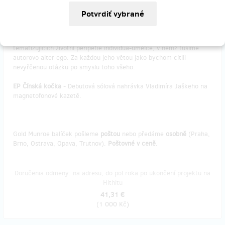
Deska bude vydáná v
limitované edici
a zůstane ti
krásný designově
vyladěný artefakt
a vzpomínka, kterou nebude mít každý.
Monstre Charmant
- Třetí kniha Jana Kunzeho je souborem
básnických minipříběhů podaných s přímočarou provokativností a
tematizujících životní peripetie individua-umělce, v němž tušíme
autorovo alter ego. Za každou jeho větou jako bychom cítili
nevyřčenou otázku po smyslu toho všeho.
EP Čínská kočka
- Debutová sólová nahrávka Vladimíra Jaškeho na
magnetofonové kazetě.
Gold Munroe balíček pošleme
poštou
nebo předáme
osobně
(Praha,
Brno, Ostrava, Opava, Trutnov).
Poštovné v ceně
.
Doručenia odmeny: na adresu, do pol roka po ukončení projektu na
Hithitu
41,31 €
(
1 000 Kč
)