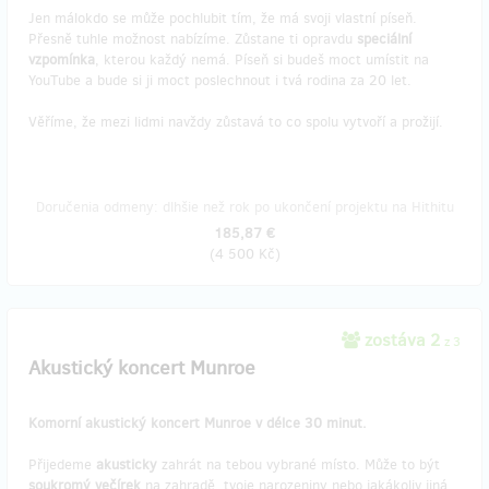
Jen málokdo se může pochlubit tím, že má svoji vlastní píseň.
Přesně tuhle možnost nabízíme. Zůstane ti opravdu
speciální
vzpomínka
, kterou každý nemá. Píseň si budeš moct umístit na
YouTube a bude si ji moct poslechnout i tvá rodina za 20 let.
Věříme, že mezi lidmi navždy zůstavá to co spolu vytvoří a prožijí.
Doručenia odmeny: dlhšie než rok po ukončení projektu na Hithitu
185,87 €
(
4 500 Kč
)
zostáva 2
z 3
Akustický koncert Munroe
Komorní akustický koncert Munroe v délce 30 minut.
Přijedeme
akusticky
zahrát na tebou vybrané místo. Může to být
soukromý večírek
na zahradě, tvoje narozeniny nebo jakákoliv jiná