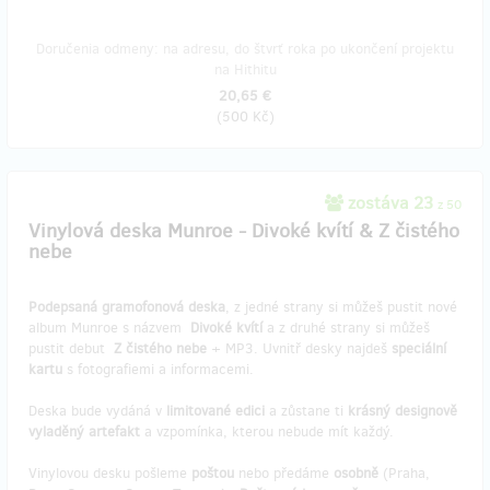
Doručenia odmeny: na adresu, do štvrť roka po ukončení projektu
na Hithitu
20,65 €
(
500 Kč
)
zostáva 23
z 50
Vinylová deska Munroe - Divoké kvítí & Z čistého
nebe
Podepsaná gramofonová deska
, z jedné strany si můžeš pustit nové
album Munroe s názvem
Divoké kvítí
a z druhé strany si můžeš
pustit debut
Z čistého nebe
+ MP3. Uvnitř desky najdeš
speciální
kartu
s fotografiemi a informacemi.
Deska bude vydáná v
limitované edici
a zůstane ti
krásný designově
vyladěný artefakt
a vzpomínka, kterou nebude mít každý.
Vinylovou desku pošleme
poštou
nebo předáme
osobně
(Praha,