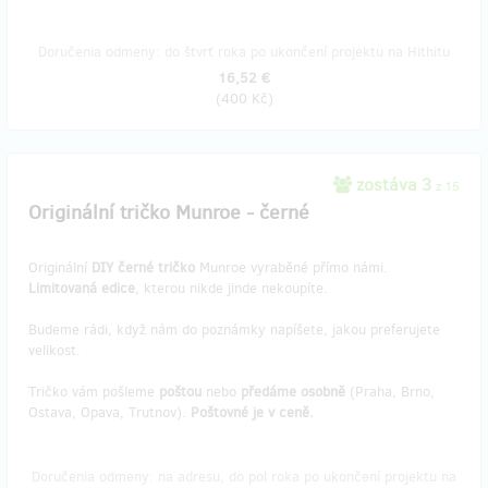
Doručenia odmeny: do štvrť roka po ukončení projektu na Hithitu
16,52 €
(
400 Kč
)
zostáva 3
z 15
Originální tričko Munroe - černé
Originální
DIY černé tričko
Munroe vyraběné přímo námi.
Limitovaná edice
, kterou nikde jinde nekoupíte.
Budeme rádi, když nám do poznámky napíšete, jakou preferujete
velikost.
Tričko vám pošleme
poštou
nebo
předáme osobně
(Praha, Brno,
Ostava, Opava, Trutnov).
Poštovné je v ceně.
Doručenia odmeny: na adresu, do pol roka po ukončení projektu na