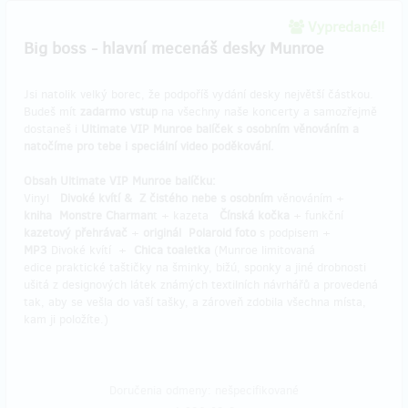
Vypredané!!
Big boss - hlavní mecenáš desky Munroe
Jsi natolik velký borec, že podpoříš vydání desky největší částkou.
Budeš mít
zadarmo vstup
na všechny naše koncerty a samozřejmě
dostaneš i
Ultimate VIP Munroe balíček s osobním věnováním a
natočíme pro tebe i speciální video poděkování.
Obsah Ultimate VIP Munroe balíčku:
Vinyl
Divoké kvítí & Z čistého nebe s osobním
věnováním +
kniha Monstre Charman
t + kazeta
Čínská kočka
+ funkční
kazetový přehrávač
+
originál Polaroid foto
s podpisem +
MP3
Divoké kvítí +
Chica toaletka
(Munroe limitovaná
edice praktické taštičky na šminky, bižú, sponky a jiné drobnosti
ušitá z designových látek známých textilních návrhářů a provedená
tak, aby se vešla do vaší tašky, a zároveň zdobila všechna místa,
kam ji položíte.)
Doručenia odmeny: nešpecifikované