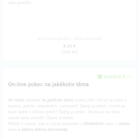
nám pomůže.
Doručenia odmeny: nešpecifikované
8,26 €
(
200 Kč
)
zostáva 5
z 5
On-line pokec na jakékoliv téma
45 minut
povídání
na jakékoliv téma
budeš chtít. Chceš se bavit o
muzice, poezie, videohrách, cestování? Žádný problém. Chceš se
bavit úplně o něčem jiném? Žádný problém. Chceš se na něco
zeptat nebo poradit? Žádný problém.
Můžeš si vybrat, zda si chceš popovídat s
Vladimírem
nebo s
Janem
nebo
s oběma dvěma dohromady
.