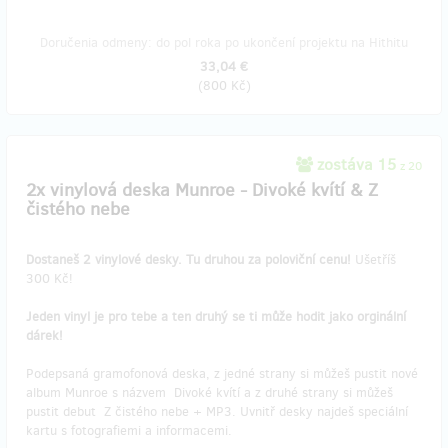
Doručenia odmeny: do pol roka po ukončení projektu na Hithitu
33,04 €
(
800 Kč
)
zostáva 15
z 20
2x vinylová deska Munroe - Divoké kvítí & Z
čistého nebe
Dostaneš 2 vinylové desky. Tu druhou za poloviční cenu!
Ušetříš
300 Kč!
Jeden vinyl je pro tebe a ten druhý se ti může hodit jako orginální
dárek!
Podepsaná gramofonová deska, z jedné strany si můžeš pustit nové
album Munroe s názvem Divoké kvítí a z druhé strany si můžeš
pustit debut Z čistého nebe + MP3. Uvnitř desky najdeš speciální
kartu s fotografiemi a informacemi.