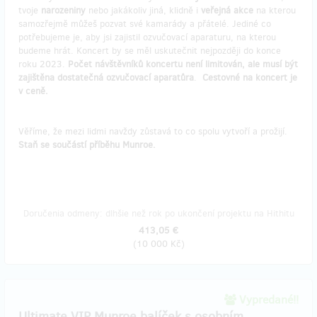
tvoje
narozeniny
nebo jakákoliv jiná, klidně i
veřejná akce
na kterou
samozřejmě můžeš pozvat své kamarády a přátelé. Jediné co
potřebujeme je, aby jsi zajistil ozvučovací aparaturu, na kterou
budeme hrát. Koncert by se měl uskutečnit nejpozději do konce
roku 2023.
Počet návštěvníků koncertu není limitován, ale musí být
zajištěna dostatečná ozvučovací aparatůra
.
Cestovné na koncert je
v ceně.
Věříme, že mezi lidmi navždy zůstavá to co spolu vytvoří a prožijí.
Staň se součástí příběhu Munroe.
Doručenia odmeny: dlhšie než rok po ukončení projektu na Hithitu
413,05 €
(
10 000 Kč
)
Vypredané!!
Ultimate VIP Munroe balíček s osobním