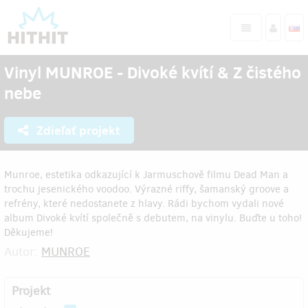
Vinyl MUNROE - Divoké kvítí & Z čistého
nebe
Zdieľať projekt
Munroe, estetika odkazující k Jarmuschově filmu Dead Man a
trochu jesenického voodoo. Výrazné riffy, šamanský groove a
refrény, které nedostanete z hlavy. Rádi bychom vydali nové
album Divoké kvítí společně s debutem, na vinylu. Buďte u toho!
Děkujeme!
Autor:
MUNROE
Projekt