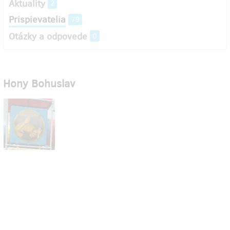
Aktuality
2
Prispievatelia
79
Otázky a odpovede
0
Hony Bohuslav