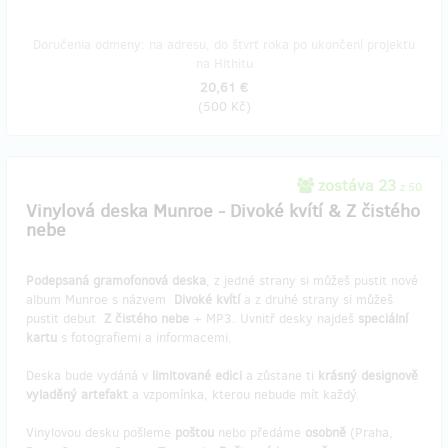
Doručenia odmeny: na adresu, do štvrť roka po ukončení projektu
na Hithitu
20,61 €
(
500 Kč
)
zostáva 23
z 50
Vinylová deska Munroe - Divoké kvítí & Z čistého
nebe
Podepsaná gramofonová deska
, z jedné strany si můžeš pustit nové
album Munroe s názvem
Divoké kvítí
a z druhé strany si můžeš
pustit debut
Z čistého nebe
+ MP3. Uvnitř desky najdeš
speciální
kartu
s fotografiemi a informacemi.
Deska bude vydáná v
limitované edici
a zůstane ti
krásný designově
vyladěný artefakt
a vzpomínka, kterou nebude mít každý.
Vinylovou desku pošleme
poštou
nebo předáme
osobně
(Praha,