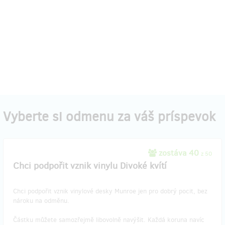
Vyberte si odmenu za váš príspevok
zostáva 40
z 50
Chci podpořit vznik vinylu Divoké kvítí
Chci podpořit vznik vinylové desky Munroe jen pro dobrý pocit, bez
nároku na odměnu.
Částku můžete samozřejmě libovolně navýšit. Každá koruna navíc