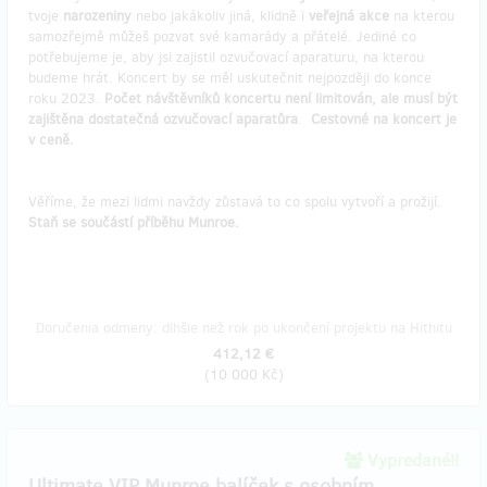
tvoje
narozeniny
nebo jakákoliv jiná, klidně i
veřejná akce
na kterou
samozřejmě můžeš pozvat své kamarády a přátelé. Jediné co
potřebujeme je, aby jsi zajistil ozvučovací aparaturu, na kterou
budeme hrát. Koncert by se měl uskutečnit nejpozději do konce
roku 2023.
Počet návštěvníků koncertu není limitován, ale musí být
zajištěna dostatečná ozvučovací aparatůra
.
Cestovné na koncert je
v ceně.
Věříme, že mezi lidmi navždy zůstavá to co spolu vytvoří a prožijí.
Staň se součástí příběhu Munroe.
Doručenia odmeny: dlhšie než rok po ukončení projektu na Hithitu
412,12 €
(
10 000 Kč
)
Vypredané!!
Ultimate VIP Munroe balíček s osobním