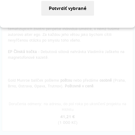
Deska bude vydáná v
limitované edici
a zůstane ti
krásný designově
vyladěný artefakt
a vzpomínka, kterou nebude mít každý.
Monstre Charmant
- Třetí kniha Jana Kunzeho je souborem
básnických minipříběhů podaných s přímočarou provokativností a
tematizujících životní peripetie individua-umělce, v němž tušíme
autorovo alter ego. Za každou jeho větou jako bychom cítili
nevyřčenou otázku po smyslu toho všeho.
EP Čínská kočka
- Debutová sólová nahrávka Vladimíra Jaškeho na
magnetofonové kazetě.
Gold Munroe balíček pošleme
poštou
nebo předáme
osobně
(Praha,
Brno, Ostrava, Opava, Trutnov).
Poštovné v ceně
.
Doručenia odmeny: na adresu, do pol roka po ukončení projektu na
Hithitu
41,21 €
(
1 000 Kč
)