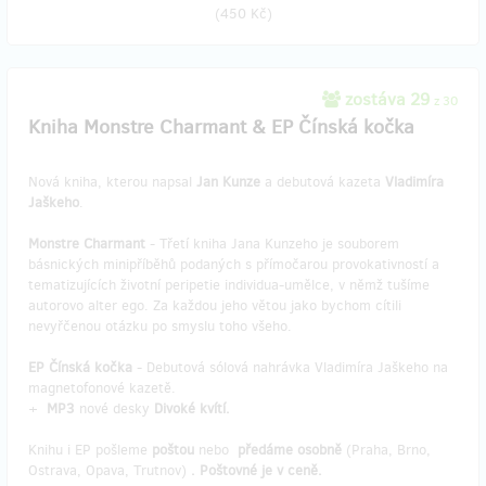
(
450 Kč
)
zostáva 29
z 30
Kniha Monstre Charmant & EP Čínská kočka
Nová kniha, kterou napsal
Jan Kunze
a debutová kazeta
Vladimíra
Jaškeho
.
Monstre Charmant
- Třetí kniha Jana Kunzeho je souborem
básnických minipříběhů podaných s přímočarou provokativností a
tematizujících životní peripetie individua-umělce, v němž tušíme
autorovo alter ego. Za každou jeho větou jako bychom cítili
nevyřčenou otázku po smyslu toho všeho.
EP Čínská kočka
- Debutová sólová nahrávka Vladimíra Jaškeho na
magnetofonové kazetě.
+
MP3
nové desky
Divoké kvítí.
Knihu i EP pošleme
poštou
nebo
předáme osobně
(Praha, Brno,
Ostrava, Opava, Trutnov)
. Poštovné je v ceně.