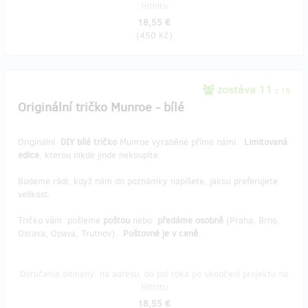
Hithitu
18,55 €
(
450 Kč
)
zostáva 11
z 15
Originální tričko Munroe - bílé
Originální
DIY bílé tričko
Munroe vyraběné přímo námi.
Limitovaná
edice
, kterou nikde jinde nekoupíte.
Budeme rádi, když nám do poznámky napíšete, jakou preferujete
velikost.
Tričko vám pošleme
poštou
nebo
předáme osobně
(Praha, Brno,
Ostava, Opava, Trutnov).
Poštovné je v ceně.
Doručenia odmeny: na adresu, do pol roka po ukončení projektu na
Hithitu
18,55 €