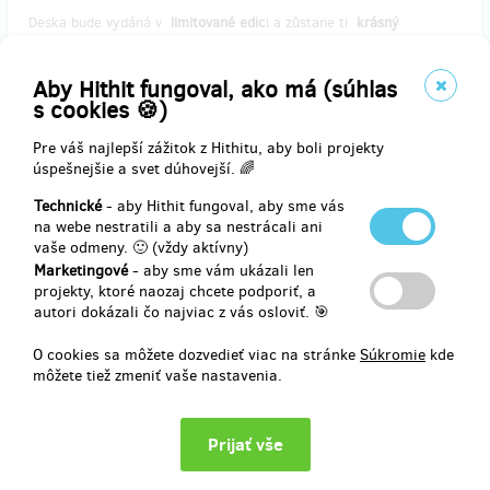
Deska bude vydáná v
limitované edic
i a zůstane ti
krásný
designově vyladěný artefakt a vzpomínka, kterou nebude mít každý.
Aby Hithit fungoval, ako má (súhlas
Pošleme
poštou
nebo předáme
osobně
(Praha, Brno, Ostrava,
s cookies 🍪)
Opava, Trutnov).
Poštovné je v ceně.
Pre váš najlepší zážitok z Hithitu, aby boli projekty
úspešnejšie a svet dúhovejší. 🌈
Doručenia odmeny: na adresu, do pol roka po ukončení projektu na
Hithitu
Technické
- aby Hithit fungoval, aby sme vás
37,09 €
na webe nestratili a aby sa nestrácali ani
(
900 Kč
)
vaše odmeny. 🙂 (vždy aktívny)
Marketingové
- aby sme vám ukázali len
projekty, ktoré naozaj chcete podporiť, a
autori dokázali čo najviac z vás osloviť. 🎯
zostáva 11
z 20
Gold Munroe balíček s osobním věnováním
O cookies sa môžete dozvedieť viac na stránke
Súkromie
kde
môžete tiež zmeniť vaše nastavenia.
Vinyl
Divoké kvítí
&
Z čistého nebe
s
osobním věnováním
+ kniha
Monstre Charmant
(Jan Kunze) + magnetofonová kazeta
Čínská
kočka
(Vladimír Jaške ) +
MP3
Divoké kvítí