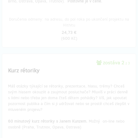
Brno, Ostrava, Opava, Trutnov).
Poštovné je v ceně.
Doručenia odmeny: na adresu, do pol roka po ukončení projektu na
Hithitu
24,73 €
(
600 Kč
)
zostáva 2
z 3
Kurz rétoriky
Máš otázky týkající se rétoriky, prezentace, hlasu, trémy? Chceš
svým hlasem okouzlit a zaujmout posluchače? Mluvíš v práci denně
s lidmi nebo třeba jen doma čteš dětem pohádky? Víš, jak upoutat
pozornost publika a čím si ji udržovat nebo se prostě chceš zlepšit v
mluveném projevu?
60 minutový kurz rétoriky s Janem Kunzem.
Možný
on-line nebo
osobně (Praha, Trutnov, Opava, Ostrava)