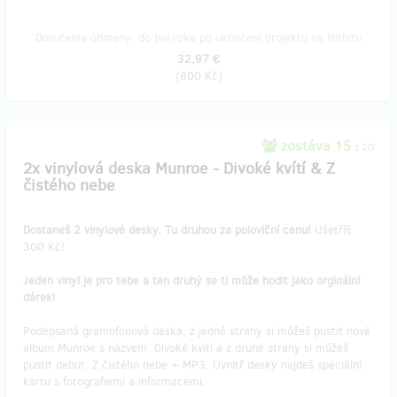
Doručenia odmeny: do pol roka po ukončení projektu na Hithitu
32,97 €
(
800 Kč
)
zostáva 15
z 20
2x vinylová deska Munroe - Divoké kvítí & Z
čistého nebe
Dostaneš 2 vinylové desky. Tu druhou za poloviční cenu!
Ušetříš
300 Kč!
Jeden vinyl je pro tebe a ten druhý se ti může hodit jako orginální
dárek!
Podepsaná gramofonová deska, z jedné strany si můžeš pustit nové
album Munroe s názvem Divoké kvítí a z druhé strany si můžeš
pustit debut Z čistého nebe + MP3. Uvnitř desky najdeš speciální
kartu s fotografiemi a informacemi.