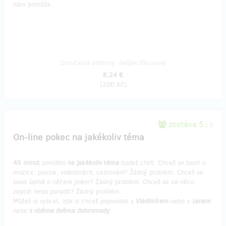
nám pomůže.
Doručenia odmeny: nešpecifikované
8,24 €
(
200 Kč
)
zostáva 5
z 5
On-line pokec na jakékoliv téma
45 minut
povídání
na jakékoliv téma
budeš chtít. Chceš se bavit o
muzice, poezie, videohrách, cestování? Žádný problém. Chceš se
bavit úplně o něčem jiném? Žádný problém. Chceš se na něco
zeptat nebo poradit? Žádný problém.
Můžeš si vybrat, zda si chceš popovídat s
Vladimírem
nebo s
Janem
nebo
s oběma dvěma dohromady
.