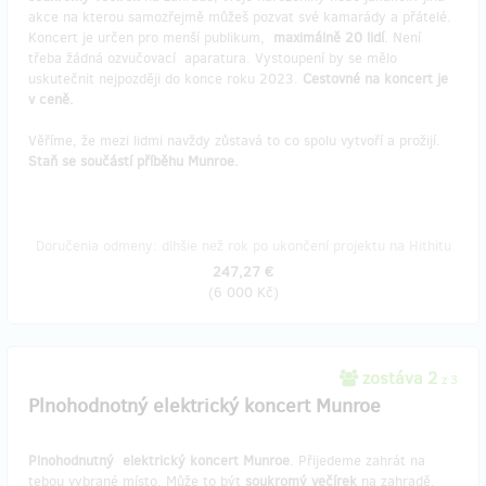
akce na kterou samozřejmě můžeš pozvat své kamarády a přátelé.
Koncert je určen pro menší publikum,
maximálně 20 lidí
. Není
třeba žádná ozvučovací aparatura. Vystoupení by se mělo
uskutečnit nejpozději do konce roku 2023.
Cestovné na koncert je
v ceně.
Věříme, že mezi lidmi navždy zůstavá to co spolu vytvoří a prožijí.
Staň se součástí příběhu Munroe.
Doručenia odmeny: dlhšie než rok po ukončení projektu na Hithitu
247,27 €
(
6 000 Kč
)
zostáva 2
z 3
Plnohodnotný elektrický koncert Munroe
Plnohodnutný
elektrický koncert Munroe
. Přijedeme zahrát na
tebou vybrané místo. Může to být
soukromý večírek
na zahradě,