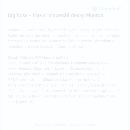
Vypredané!!
Big boss - hlavní mecenáš desky Munroe
Jsi natolik velký borec, že podpoříš vydání desky největší částkou.
Budeš mít
zadarmo vstup
na všechny naše koncerty a samozřejmě
dostaneš i
Ultimate VIP Munroe balíček s osobním věnováním a
natočíme pro tebe i speciální video poděkování.
Obsah Ultimate VIP Munroe balíčku:
Vinyl
Divoké kvítí & Z čistého nebe s osobním
věnováním +
kniha Monstre Charman
t + kazeta
Čínská kočka
+ funkční
kazetový přehrávač
+
originál Polaroid foto
s podpisem +
MP3
Divoké kvítí +
Chica toaletka
(Munroe limitovaná
edice praktické taštičky na šminky, bižú, sponky a jiné drobnosti
ušitá z designových látek známých textilních návrhářů a provedená
tak, aby se vešla do vaší tašky, a zároveň zdobila všechna místa,
kam ji položíte.)
Doručenia odmeny: nešpecifikované