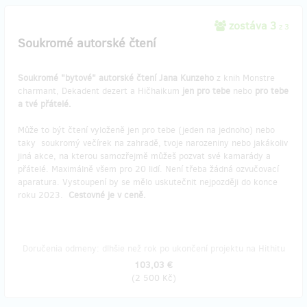
zostáva 3
z 3
Soukromé autorské čtení
Soukromé "bytové" autorské čtení Jana Kunzeho
z knih Monstre
charmant, Dekadent dezert a Hičhaikum
jen pro tebe
nebo
pro tebe
a tvé přátelé.
Může to být čtení vyloženě jen pro tebe (jeden na jednoho) nebo
taky soukromý večírek na zahradě, tvoje narozeniny nebo jakákoliv
jiná akce, na kterou samozřejmě můžeš pozvat své kamarády a
přátelé. Maximálně všem pro 20 lidí. Není třeba žádná ozvučovací
aparatura. Vystoupení by se mělo uskutečnit nejpozději do konce
roku 2023.
Cestovné je v ceně.
Doručenia odmeny: dlhšie než rok po ukončení projektu na Hithitu
103,03 €
(
2 500 Kč
)