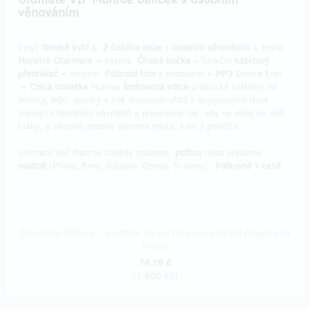
věnováním
Vinyl
Divoké kvítí
&
Z čistého nebe
s
osobním věnováním
+ kniha
Monstre Charmant
+ kazeta
Čínská kočka
+ funkční
kazetový
přehrávač
+ originál
Polaroid foto
s podpisem +
MP3
Divoké kvítí
+
Chica toaletka
Munroe
limitovaná edice
praktické taštičky na
šminky, bižú, sponky a jiné drobnosti ušitá z designových látek
známých textilních návrhářů a provedená tak, aby se vešla do vaší
tašky, a zároveň zdobila všechna místa, kam ji položíte.
Ultimate VIP Munroe balíček pošleme
poštou
nebo předáme
osobně
(Praha, Brno, Ostrava, Opava, Trutnov).
Poštovné v ceně.
Doručenia odmeny: na adresu, do pol roka po ukončení projektu na
Hithitu
74,18 €
(
1 800 Kč
)