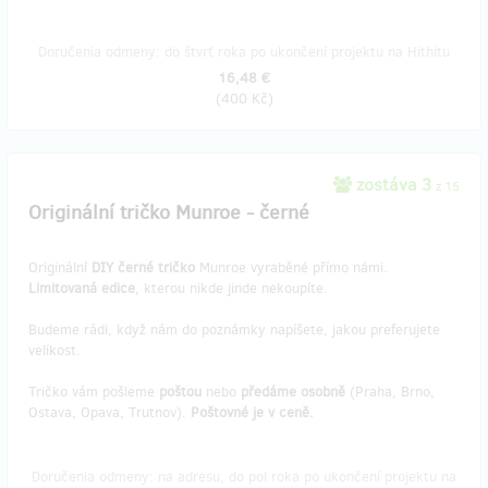
Doručenia odmeny: do štvrť roka po ukončení projektu na Hithitu
16,48 €
(
400 Kč
)
zostáva 3
z 15
Originální tričko Munroe - černé
Originální
DIY černé tričko
Munroe vyraběné přímo námi.
Limitovaná edice
, kterou nikde jinde nekoupíte.
Budeme rádi, když nám do poznámky napíšete, jakou preferujete
velikost.
Tričko vám pošleme
poštou
nebo
předáme osobně
(Praha, Brno,
Ostava, Opava, Trutnov).
Poštovné je v ceně.
Doručenia odmeny: na adresu, do pol roka po ukončení projektu na