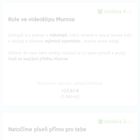
zostáva 4
z 5
Role ve videoklipu Munroe
Zahraješ si v jednom s
videoklipů
, který vznikne k desce Divoké kvítí
a navždy ti zůstane
zajímavá vzpomínka
,
kterou nemá každý.
Věříme, že mezi lidmi navždy zůstavá to co spolu vytvoří a prožijí.
Staň se součástí příběhu Munroe.
Doručenia odmeny: nešpecifikované
123,63 €
(
3 000 Kč
)
zostáva 2
z 3
Natočíme píseň přímo pro tebe