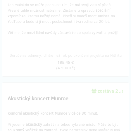
Jen málokdo se může pochlubit tím, že má svoji vlastní píseň.
Přesně tuhle možnost nabízíme. Zůstane ti opravdu
speciální
vzpomínka
, kterou každý nemá. Píseň si budeš moct umístit na
YouTube a bude si ji moct poslechnout i tvá rodina za 20 let.
Věříme, že mezi lidmi navždy zůstavá to co spolu vytvoří a prožijí.
Doručenia odmeny: dlhšie než rok po ukončení projektu na Hithitu
185,45 €
(
4 500 Kč
)
zostáva 2
z 3
Akustický koncert Munroe
Komorní akustický koncert Munroe v délce 30 minut.
Přijedeme
akusticky
zahrát na tebou vybrané místo. Může to být
soukromý večírek
na zahradě, tvoje narozeniny nebo jakákoliv jiná