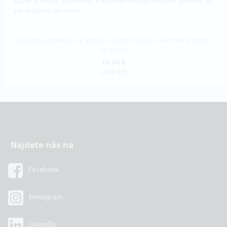
Sáček si můžeš vyzvednout v kavárně nebo se můžeme domluvit na
jiné možnosti doručení.
Doručenia odmeny: na adresu, do štvrť roka po ukončení projektu
na Hithitu
10,30 €
(
250 Kč
)
Najdete nás na
Facebook
Instagram
LinkedIn