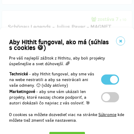
zostáva 7
z 10
Schönau Legends - Julius Payer - MAGNET
Aby Hithit fungoval, ako má (súhlas
Limited Edition – Schönau Legends
s cookies 🍪)
Julius Payer na magnetu 37 mm - 1 kus.
Vyzvednutí osobně v kavárně, možnost výběru z více barevných
Pre váš najlepší zážitok z Hithitu, aby boli projekty
variant (koukni na fotky u popisu projektu).
úspešnejšie a svet dúhovejší. 🌈
Technické
- aby Hithit fungoval, aby sme vás
na webe nestratili a aby sa nestrácali ani
Doručenia odmeny: do štvrť roka po ukončení projektu na Hithitu
vaše odmeny. 🙂 (vždy aktívny)
3,67 €
Marketingové
- aby sme vám ukázali len
(
89 Kč
)
projekty, ktoré naozaj chcete podporiť, a
autori dokázali čo najviac z vás osloviť. 🎯
O cookies sa môžete dozvedieť viac na stránke
Súkromie
kde
predané 32
môžete tiež zmeniť vaše nastavenia.
Dám si kávu!