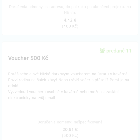
Doručenia odmeny: na adresu, do pol roka po ukončení projektu na
Hithitu
4,12 €
(
100 Kč
)
predané 11
Voucher 500 Kč
Potěš sebe a své blízké dárkovým voucherem na útratu v kavárně.
Pozvi rodinu na šálek kávy! Nebo trávíš večer s přáteli? Pozvi je na
drink!
Vyzvednutí voucheru osobně v kavárně nebo možnost zaslání
elektronicky na tvůj email.
Doručenia odmeny: nešpecifikované
20,61 €
(
500 Kč
)