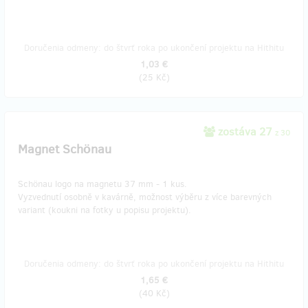
Doručenia odmeny: do štvrť roka po ukončení projektu na Hithitu
1,03 €
(
25 Kč
)
zostáva 27
z 30
Magnet Schönau
Schönau logo na magnetu 37 mm - 1 kus.
Vyzvednutí osobně v kavárně, možnost výběru z více barevných
variant (koukni na fotky u popisu projektu).
Doručenia odmeny: do štvrť roka po ukončení projektu na Hithitu
1,65 €
(
40 Kč
)