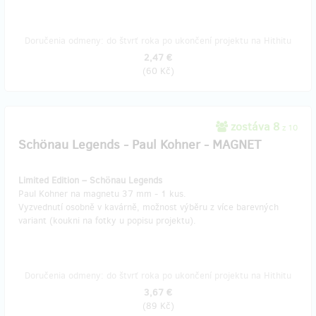
Doručenia odmeny: do štvrť roka po ukončení projektu na Hithitu
2,47 €
(
60 Kč
)
zostáva 8
z 10
Schönau Legends - Paul Kohner - MAGNET
Limited Edition – Schönau Legends
Paul Kohner na magnetu 37 mm - 1 kus.
Vyzvednutí osobně v kavárně, možnost výběru z více barevných
variant (koukni na fotky u popisu projektu).
Doručenia odmeny: do štvrť roka po ukončení projektu na Hithitu
3,67 €
(
89 Kč
)