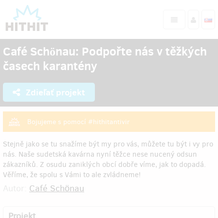
Café Schönau: Podpořte nás v těžkých
časech karantény
Zdieľať projekt
Bojujeme s pomocí #hithitantivir
Stejně jako se tu snažíme být my pro vás, můžete tu být i vy pro
nás. Naše sudetská kavárna nyní těžce nese nucený odsun
zákazníků. Z osudu zaniklých obcí dobře víme, jak to dopadá.
Věříme, že spolu s Vámi to ale zvládneme!
Autor:
Café Schönau
Projekt