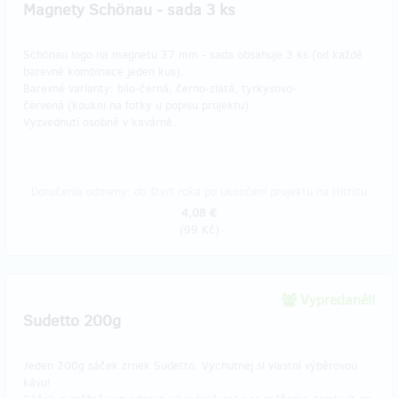
Magnety Schönau - sada 3 ks
Schönau logo na magnetu 37 mm - sada obsahuje 3 ks (od každé
barevné kombinace jeden kus).
Barevné varianty: bílo-černá, černo-zlatá, tyrkysovo-
červená (koukni na fotky u popisu projektu).
Vyzvednutí osobně v kavárně.
Doručenia odmeny: do štvrť roka po ukončení projektu na Hithitu
4,08 €
(
99 Kč
)
Vypredané!!
Sudetto 200g
Jeden 200g sáček zrnek Sudetto. Vychutnej si vlastní výběrovou
kávu!