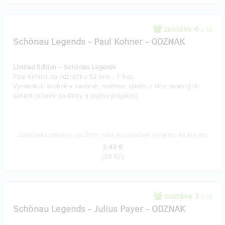
zostáva 4
z 10
Schönau Legends - Paul Kohner - ODZNAK
Limited Edition – Schönau Legends
Paul Kohner na odznáčku 32 mm - 1 kus.
Vyzvednutí osobně v kavárně, možnost výběru z více barevných
variant (koukni na fotky u popisu projektu).
Doručenia odmeny: do štvrť roka po ukončení projektu na Hithitu
2,43 €
(
59 Kč
)
zostáva 3
z 10
Schönau Legends - Julius Payer - ODZNAK