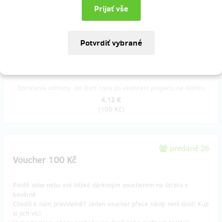
Dva šálky naší kávy dle vlastního výběru.
Čerpání odměny osobně v kavárně.
Pokud nás chceš podpořit částkou, kterou v nabízených odměnách
nenajdeš, cena jakékoliv odměny se dá v dalším kroku navýšit.
Doručenia odmeny: do štvrť roka po ukončení projektu na Hithitu
4,12 €
(
100 Kč
)
predané 26
Voucher 100 Kč
Potěš sebe nebo své blízké dárkovým voucherem na útratu v
kavárně.
Chodíš k nám pravidelně? Jeden voucher přece nikdy není dost! Kup
si jich víc!