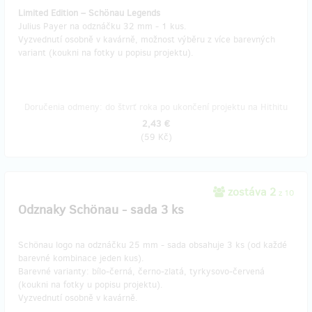
Limited Edition – Schönau Legends
Julius Payer na odznáčku 32 mm - 1 kus.
Vyzvednutí osobně v kavárně, možnost výběru z více barevných
variant (koukni na fotky u popisu projektu).
Doručenia odmeny: do štvrť roka po ukončení projektu na Hithitu
2,43 €
(
59 Kč
)
zostáva 2
z 10
Odznaky Schönau - sada 3 ks
Schönau logo na odznáčku 25 mm - sada obsahuje 3 ks (od každé
barevné kombinace jeden kus).
Barevné varianty: bílo-černá, černo-zlatá, tyrkysovo-červená
(koukni na fotky u popisu projektu).
Vyzvednutí osobně v kavárně.