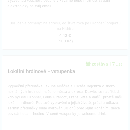
Vyzvednutí voucheru osobně v kavárně nebo možnost zaslání
elektronicky na tvůj email.
Doručenia odmeny: na adresu, do štvrť roka po ukončení projektu
na Hithitu
4,12 €
(
100 Kč
)
zostáva 17
z 25
Lokální hrdinové - vstupenka
Výjmečná přednáška Jakuba Mráčka a Lukáše Rejchrta o skoro
neznámých hrdinech našeho města a okresu. Dozvíte se například,
kdo byl Paul Kohner, Louis Girardot, Franz Sitte a další...prostě naši
lokální hrdinové. Poutavé vyprávění o jejich životě, práci a odkazu.
Termín přednášky bude avizován 30 dnů před jejím konáním, délka
povídání cca 1 hodinu. V ceně vstupenky je welcome drink.