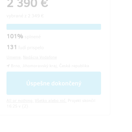
2 390 €
vybrané z
2 349 €
101%
splnené
131
ľudí prispelo
Umenie
,
Nadácia Vodafone
Brno, Jihomoravský kraj, Česká republika
Úspešne dokončený
All or nothing.
Všetko alebo nič.
Projekt skončil
16:25 v {2}.