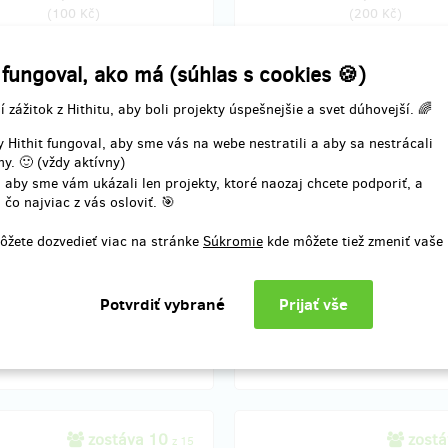
(
100 Kč
)
(
200 Kč
)
 fungoval, ako má (súhlas s cookies 🍪)
zostáva 20
zostáv
z 20
í zážitok z Hithitu, aby boli projekty úspešnejšie a svet dúhovejší. 🌈
 Hithit fungoval, aby sme vás na webe nestratili a aby sa nestrácali
ní pro jednu osobu v krásném
Není nad skvělou procházku, při 
y. 🙂 (vždy aktívny)
v centru Brna v den konání akce
výborně najím v těch nejvybraněj
 aby sme vám ukázali len projekty, ktoré naozaj chcete podporiť, a
Brněnských lokálech. Dostanu vo
 čo najviac z vás osloviť. 🎯
můžu jít kdykoli se mi zlíbí!
ôžete dozvedieť viac na stránke
Súkromie
kde môžete tiež zmeniť vaše
Doručenia odmeny: na adresu, d
čenia odmeny: nešpecifikované
po ukončení projektu na Hit
16,48 €
18,55 €
(
400 Kč
)
(
450 Kč
)
zostáva 10
zostá
z 15