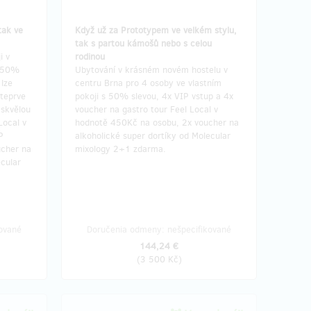
tak ve
Když už za Prototypem ve velkém stylu,
tak s partou kámošů nebo s celou
i v
rodinou
s 50%
Ubytování v krásném novém hostelu v
 lze
centru Brna pro 4 osoby ve vlastním
 teprve
pokoji s 50% slevou, 4x VIP vstup a 4x
 skvělou
voucher na gastro tour Feel Local v
Local v
hodnotě 450Kč na osobu, 2x voucher na
P
alkoholické super dortíky od Molecular
ucher na
mixology 2+1 zdarma.
ecular
ované
Doručenia odmeny: nešpecifikované
144,24 €
(
3 500 Kč
)