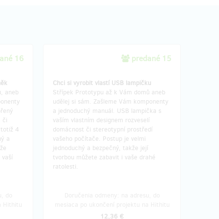
ané 16
predané 15
něk
Chci si vyrobit vlastí USB lampičku
ů, aneb
Střípek Prototypu až k Vám domů aneb
ponenty
udělej si sám. Zašleme Vám komponenty
ořený
a jednoduchý manuál. USB lampička s
 či
vaším vlastním designem rozveselí
totiž 4
domácnost či stereotypní prostředí
hý a
vašeho počítače. Postup je velmi
ůže
jednoduchý a bezpečný, takže její
 vaší
tvorbou můžete zabavit i vaše drahé
ratolesti.
, do
Doručenia odmeny: na adresu, do
 Hithitu
mesiaca po ukončení projektu na Hithitu
12,36 €