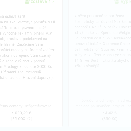
zostáva 1
Vypre
z 1
A něco praktického pro ženy!
ma oslnivě září!
Kosmetický balíček od Max Facto
se na akci Prototyp pomůže Vaší
hodnotě 847 Kč. V balíčku nalez
azářit na tom pravém místě!
lehký make-up Xperience Weight
e výhodné reklamní plnění, VIP
Foundation odstín 65 Sandlewood
ob, proslov a poděkování na
tónovací balzám Xperence Sheer
Ale hlavně! Zapůjčíme Vám
Balm odstín 01 Sugared Pearl a 
svítící modely na firemní večírek
stíny Max Effect Mono Eye Shado
o akci a darujeme Vám úžasný
11 Silver Dust... zkrátka abycho
 alkoholický dort v podání
ještě krásnější!
ar Mixology v hodnotě 3000 Kč,
ší firemní akci rozhodně
há chladnou. Hrazení dopravy je
Doručenia odmeny: na adresu
čenia odmeny: nešpecifikované
mesiaca po ukončení projektu na
1 030,29 €
14,42 €
(
25 000 Kč
)
(
350 Kč
)