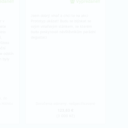
dané!!
Vypredané!!
Jsem dobrý vinař a chci to na akci
r v
Prototyp ukázat! Budu se blýskat se
nete
svým vinařským stánkem, ve kterém
less
budu poskytovat návštěvníkům parádní
,
degustaci
 Gloss
oční
w odstín
m byly
, do
 Hithitu
Doručenia odmeny: nešpecifikované
123,63 €
(
3 000 Kč
)