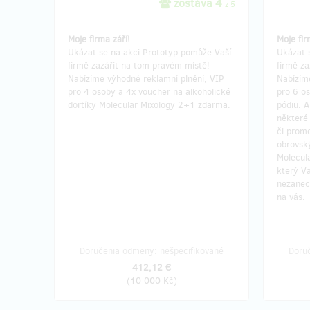
zostáva 4
z 5
Moje firma září!
Moje fir
Ukázat se na akci Prototyp pomůže Vaší
Ukázat 
firmě zazářit na tom pravém místě!
firmě z
Nabízíme výhodné reklamní plnění, VIP
Nabízím
pro 4 osoby a 4x voucher na alkoholické
pro 6 os
dortíky Molecular Mixology 2+1 zdarma.
pódiu. 
některé 
či prom
obrovský
Molecul
který Va
nezanec
na vás.
Doručenia odmeny: nešpecifikované
Doru
412,12 €
(
10 000 Kč
)