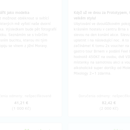
ářit jako modelka
Když už ve dvou za Prototypem, 
 možnost obléknout si svítící
velkém stylu!
 kterých mě vyfotí naše dvorní
Ubytování ve dvoulůžkovém pokoj
ka. Výsledkem bude pět fotografií
krásném hostelu v centru Brna 
tku. Seznámím se s tvůrčím
slevou na den konání akce. Slevu
sním buchtu, kterou mi tým
uplatnit i na následující noc. A to
opiju se vínem z jižní Moravy.
začínáme! K tomu 2x voucher na
gastro tour Brnem v podání Feel 
hodnotě 450Kč na osobu, dvě VI
místenky na samotnou akci a vo
alkoholické super dortíky od Mol
Mixology 2+1 zdarma.
čenia odmeny: nešpecifikované
Doručenia odmeny: nešpecifik
41,21 €
82,42 €
(
1 000 Kč
)
(
2 000 Kč
)