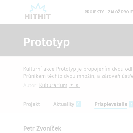
PROJEKTY
ZALOŽ PROJ
Prototyp
Kulturní akce Prototyp je propojením dvou o
Průnikem těchto dvou množin, a zároveň ústře
Autor:
Kulturárium, z. s.
Projekt
Aktuality
Prispievatelia
6
1
Petr Zvoníček