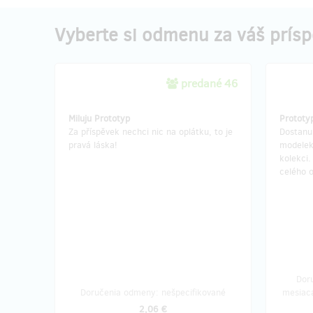
Vyberte si odmenu za váš prís
predané 46
Miluju Prototyp
Prototy
Za příspěvek nechci nic na oplátku, to je
Dostanu
pravá láska!
modelek
kolekci
celého 
Dor
Doručenia odmeny: nešpecifikované
mesiaca
2,06 €