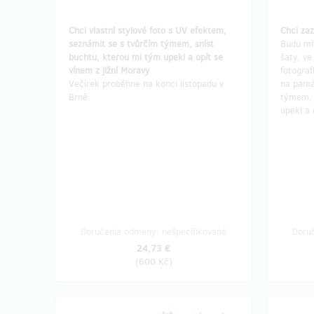
Chci vlastní stylové foto s UV efektem,
Chci zaz
seznámit se s tvůrčím týmem, sníst
Budu mít
buchtu, kterou mi tým upekl a opít se
šaty, ve
vínem z jižní Moravy
fotograf
Večírek proběhne na konci listopadu v
na pamá
Brně.
týmem, 
upekl a 
Doručenia odmeny: nešpecifikované
Doru
24,73 €
(
600 Kč
)