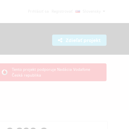
Prihlásiť sa
Registrovať
Slovensky
Zdieľať projekt
Tento projekt podporuje Nadácia Vodafone
Česká republika