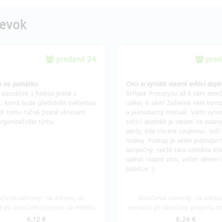
pevok
predané 24
pred
p na památku
Chci si vyrobit vlastní svítící dopl
 odznáček s fotkou jedné z
Střípek Prototypu až k vám dom
, která bude předvádět světelnou
udělej si sám! Zašleme vám kom
. K tomu ručně psané věnování
a jednoduchý manuál. Vámi vytv
organizačního týmu.
svítící doplněk je ideální na oslavy
párty, kde chcete zaujmout, svítí 
hodiny. Postup je velmi jednoduc
bezpečný, takže tato odměna m
udělat radost vám, vašim dětem i
babičce :)
učenia odmeny: na adresu, do
Doručenia odmeny: na adresu
 po ukončení projektu na Hithitu
mesiaca po ukončení projektu na
4,12 €
8,24 €