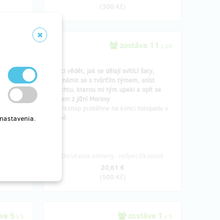
(
300 Kč
)
a 7
zostáva 11
z 10
z 20
které se
Chci vědět, jak se dělají svítící šaty,
ších
seznámit se s tvůrčím týmem, sníst
ucher a
buchtu, kterou mi tým upekl a opít se
vínem z jižní Moravy
Workshop proběhne na konci listopadu v
Brně.
 nastavenia.
o týždňa
hitu
Doručenia odmeny: nešpecifikované
20,61 €
(
500 Kč
)
va 5
zostáva 1
z 5
z 3