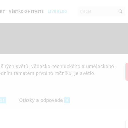
EKT
VŠETKO O HITHITE
LIVE BLOG
dlišných světů, vědecko-technického a uměleckého.
dním tématem prvního ročníku, je světlo.
Otázky a odpovede
0
31