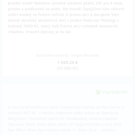
pravém místě! Nabízíme výhodné reklamní plnění, VIP pro 6 osob,
proslov a poděkování na pódiu. Ale hlavně! Zapůjčíme Vám některé
svítící modely na firemní večírek či promo akci a darujeme Vám
úžasný obrovský alkoholický dort v podání Molecular Mixology v
hodnotě 3000 Kč, který Vaší firemní akci rozhodně nezanechá
chladnou. Hrazení dopravy je na vás.
Doručenia odmeny: nešpecifikované
1 030,29 €
(
25 000 Kč
)
Vypredané!!
A něco praktického pro ženy! Kosmetický balíček od Max Factor v
hodnotě 847 Kč. V balíčku naleznete lehký make-up Xperience
Weightless Foundation odstín 65 Sandlewood, tónovací balzám
Xperence Sheer Gloss Balm odstín 01 Sugared Pearl a oční stíny
Max Effect Mono Eye Shadow odstín 11 Silver Dust... zkrátka