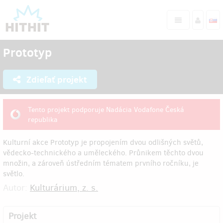
Prototyp
Zdieľať projekt
Tento projekt podporuje Nadácia Vodafone Česká
republika
Kulturní akce Prototyp je propojením dvou odlišných světů,
vědecko-technického a uměleckého. Průnikem těchto dvou
množin, a zároveň ústředním tématem prvního ročníku, je
světlo.
Autor:
Kulturárium, z. s.
Projekt