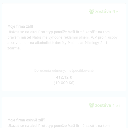
zostáva 4
z 5
Moje firma září!
Ukázat se na akci Prototyp pomůže Vaší firmě zazářit na tom
pravém místě! Nabízíme výhodné reklamní plnění, VIP pro 4 osoby
a 4x voucher na alkoholické dortíky Molecular Mixology 2+1
zdarma.
Doručenia odmeny: nešpecifikované
412,12 €
(
10 000 Kč
)
zostáva 1
z 1
Moje firma oslnivě září!
Ukázat se na akci Prototyp pomůže Vaší firmě zazářit na tom