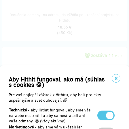
Doručenia odmeny: na adresu, do týždňa po ukončení projektu na
Hithitu
18,55 €
(
450 Kč
)
zostáva 11
z 20
Chci vědět, jak se dělají svítící šaty, seznámit se s tvůrčím týmem,
sníst buchtu, kterou mi tým upekl a opít se vínem z jižní Moravy
Aby Hithit fungoval, ako má (súhlas
Workshop proběhne na konci listopadu v Brně.
s cookies 🍪)
Pre váš najlepší zážitok z Hithitu, aby boli projekty
úspešnejšie a svet dúhovejší. 🌈
Doručenia odmeny: nešpecifikované
Technické
- aby Hithit fungoval, aby sme vás
20,61 €
na webe nestratili a aby sa nestrácali ani
(
500 Kč
)
vaše odmeny. 🙂 (vždy aktívny)
Marketingové
- aby sme vám ukázali len