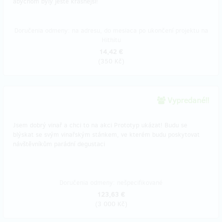
abychom byly ještě krásnější!
Doručenia odmeny: na adresu, do mesiaca po ukončení projektu na
Hithitu
14,42 €
(
350 Kč
)
Vypredané!!
Jsem dobrý vinař a chci to na akci Prototyp ukázat! Budu se
blýskat se svým vinařským stánkem, ve kterém budu poskytovat
návštěvníkům parádní degustaci
Doručenia odmeny: nešpecifikované
123,63 €
(
3 000 Kč
)