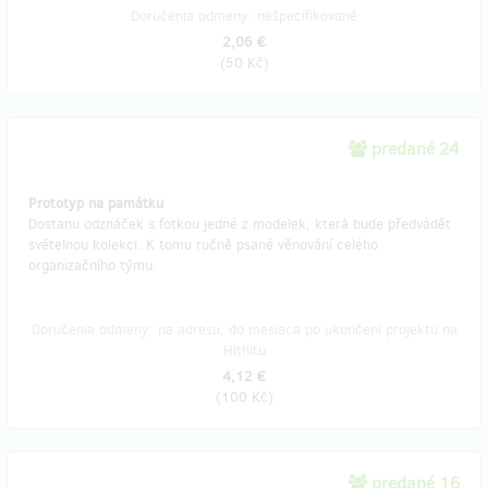
Doručenia odmeny: nešpecifikované
2,06 €
(
50 Kč
)
predané 24
Prototyp na památku
Dostanu odznáček s fotkou jedné z modelek, která bude předvádět
světelnou kolekci. K tomu ručně psané věnování celého
organizačního týmu.
Doručenia odmeny: na adresu, do mesiaca po ukončení projektu na
Hithitu
4,12 €
(
100 Kč
)
predané 16