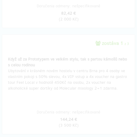
Doručenia odmeny: nešpecifikované
82,42 €
(
2 000 Kč
)
zostáva 1
z 3
Když už za Prototypem ve velkém stylu, tak s partou kámošů nebo
s celou rodinou
Ubytování v krásném novém hostelu v centru Brna pro 4 osoby ve
vlastním pokoji s 50% slevou, 4x VIP vstup a 4x voucher na gastro
tour Feel Local v hodnotě 450Kč na osobu, 2x voucher na
alkoholické super dortíky od Molecular mixology 2+1 zdarma.
Doručenia odmeny: nešpecifikované
144,24 €
(
3 500 Kč
)