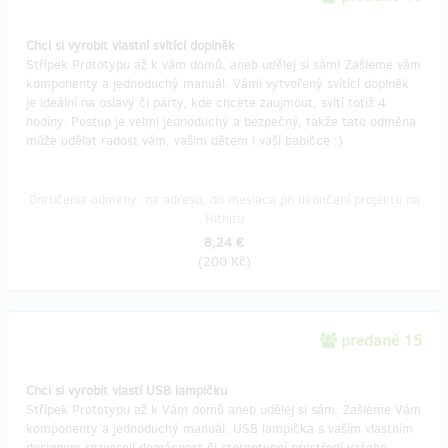
Chci si vyrobit vlastní svítící doplněk
Střípek Prototypu až k vám domů, aneb udělej si sám! Zašleme vám
komponenty a jednoduchý manuál. Vámi vytvořený svítící doplněk
je ideální na oslavy či párty, kde chcete zaujmout, svítí totiž 4
hodiny. Postup je velmi jednoduchý a bezpečný, takže tato odměna
může udělat radost vám, vašim dětem i vaší babičce :)
Doručenia odmeny: na adresu, do mesiaca po ukončení projektu na
Hithitu
8,24 €
(
200 Kč
)
predané 15
Chci si vyrobit vlastí USB lampičku
Střípek Prototypu až k Vám domů aneb udělej si sám. Zašleme Vám
komponenty a jednoduchý manuál. USB lampička s vaším vlastním
designem rozveselí domácnost či stereotypní prostředí vašeho