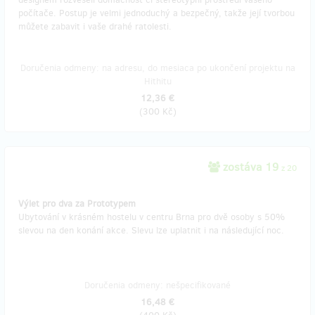
počítače. Postup je velmi jednoduchý a bezpečný, takže její tvorbou
můžete zabavit i vaše drahé ratolesti.
Doručenia odmeny: na adresu, do mesiaca po ukončení projektu na
Hithitu
12,36 €
(
300 Kč
)
zostáva 19
z 20
Výlet pro dva za Prototypem
Ubytování v krásném hostelu v centru Brna pro dvě osoby s 50%
slevou na den konání akce. Slevu lze uplatnit i na následující noc.
Doručenia odmeny: nešpecifikované
16,48 €