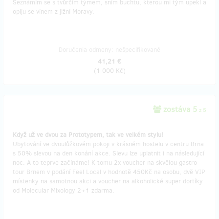
Seznámím se s tvůrčím týmem, sním buchtu, kterou mi tým upekl a
opiju se vínem z jižní Moravy.
Doručenia odmeny: nešpecifikované
41,21 €
(
1 000 Kč
)
zostáva 5
z 5
Když už ve dvou za Prototypem, tak ve velkém stylu!
Ubytování ve dvoulůžkovém pokoji v krásném hostelu v centru Brna
s 50% slevou na den konání akce. Slevu lze uplatnit i na následující
noc. A to teprve začínáme! K tomu 2x voucher na skvělou gastro
tour Brnem v podání Feel Local v hodnotě 450Kč na osobu, dvě VIP
místenky na samotnou akci a voucher na alkoholické super dortíky
od Molecular Mixology 2+1 zdarma.