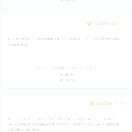
(
400 Kč
)
zostáva 20
z 20
Ubytování pro jednu osobu v krásném hostelu v centru Brna v den
konání akce
Doručenia odmeny: nešpecifikované
16,48 €
(
400 Kč
)
zostáva 7
z 10
Není nad skvělou procházku, při které se výborně najím v těch
nejvybranějších Brněnských lokálech. Dostanu voucher a můžu jít
kdykoli se mi zlíbí!