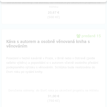
Doručenia odmeny: na adresu, do mesiaca po ukončení projektu na
Hithitu
20,67 €
(
500 Kč
)
predané 15
Káva s autorem a osobně věnovaná kniha s
věnováním
Posezení v hezké kavárně v Praze, v Brně nebo v Ostravě (podle
vašeho výběru) a popovídání si s autorem včetně osobního předání
podepsaného výtisku s věnováním. Schůzka bude realizována do
čtvrt roku po vydání knihy.
Doručenia odmeny: do štvrť roka po ukončení projektu na Hithitu
31,00 €
(
750 Kč
)