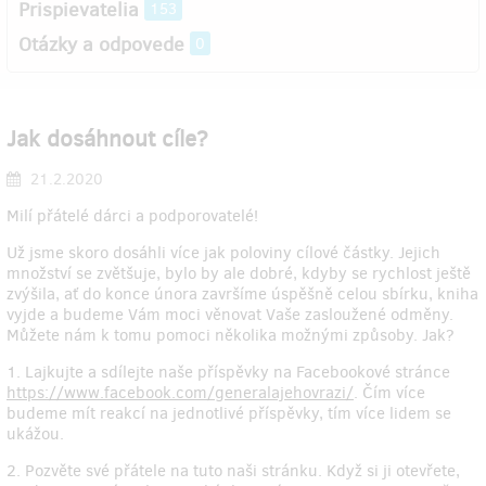
Prispievatelia
153
Otázky a odpovede
0
Jak dosáhnout cíle?
21.2.2020
Milí přátelé dárci a podporovatelé!
Už jsme skoro dosáhli více jak poloviny cílové částky. Jejich
množství se zvětšuje, bylo by ale dobré, kdyby se rychlost ještě
zvýšila, ať do konce února završíme úspěšně celou sbírku, kniha
vyjde a budeme Vám moci věnovat Vaše zasloužené odměny.
Můžete nám k tomu pomoci několika možnými způsoby. Jak?
1. Lajkujte a sdílejte naše příspěvky na Facebookové stránce
https://www.facebook.com/generalajehovrazi/
. Čím více
budeme mít reakcí na jednotlivé příspěvky, tím více lidem se
ukážou.
2. Pozvěte své přátele na tuto naši stránku. Když si ji otevřete,