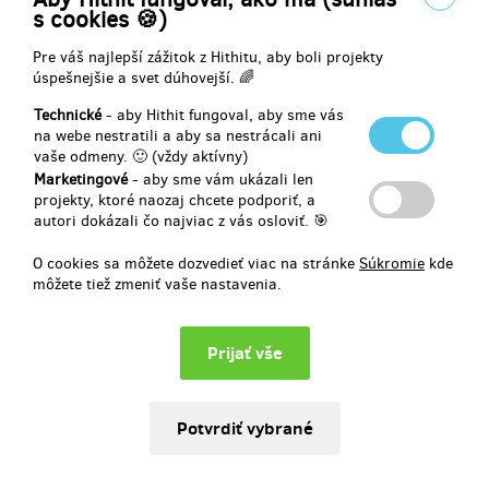
s cookies 🍪)
Budete-li si to přát, vaše jméno bude uvedeno na zvláštním
Pre váš najlepší zážitok z Hithitu, aby boli projekty
děkovném listě v závěru knihy.
úspešnejšie a svet dúhovejší. 🌈
Náhled děkovné stránky vám bude zaslán do půl roku (ještě před
Technické
- aby Hithit fungoval, aby sme vás
závěrečnou korekturou knihy).
na webe nestratili a aby sa nestrácali ani
vaše odmeny. 🙂 (vždy aktívny)
Marketingové
- aby sme vám ukázali len
projekty, ktoré naozaj chcete podporiť, a
Doručenia odmeny: do pol roka po ukončení projektu na Hithitu
autori dokázali čo najviac z vás osloviť. 🎯
8,27 €
(
200 Kč
)
O cookies sa môžete dozvedieť viac na stránke
Súkromie
kde
môžete tiež zmeniť vaše nastavenia.
predané 95
Kniha s věnováním a podpisem autora
Do měsíce od vydání knihy vám bude zaslán na vaši poštovní adresu
výtisk knihy s osobním věnováním a podpisem autora.