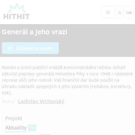
Generál a jeho vrazi
Zdieľať projekt
Román o první justiční vraždě komunistického režimu odhalí
zákulisí popravy generála Heliodora Píky v roce 1948 i následné
represe vůči jeho rodině. Váš finanční dar bude použit na
úhradu nákladů spojených s jeho vydáním (redakce, korektury,
tisk).
Autor:
Ladislav Vrchovský
Projekt
Aktuality
16