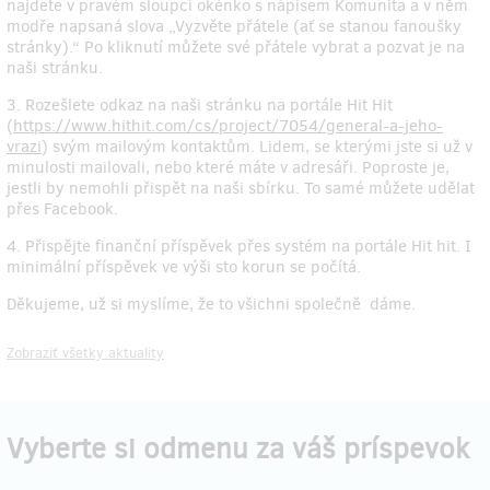
najdete v pravém sloupci okénko s nápisem Komunita a v něm
modře napsaná slova „Vyzvěte přátele (ať se stanou fanoušky
stránky).“ Po kliknutí můžete své přátele vybrat a pozvat je na
naši stránku.
3. Rozešlete odkaz na naši stránku na portále Hit Hit
(
https://www.hithit.com/cs/project/7054/general-a-jeho-
vrazi
) svým mailovým kontaktům. Lidem, se kterými jste si už v
minulosti mailovali, nebo které máte v adresáři. Poproste je,
jestli by nemohli přispět na naši sbírku. To samé můžete udělat
přes Facebook.
4. Přispějte finanční příspěvek přes systém na portále Hit hit. I
minimální příspěvek ve výši sto korun se počítá.
Děkujeme, už si myslíme, že to všichni společně dáme.
Zobraziť všetky aktuality
Vyberte si odmenu za váš príspevok