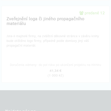
predané 12
Zveřejnění loga či jiného propagačního
materiálu
Jste-li majitelé firmy, na zvláštní děkovné stránce v závěru knihy
bude otištěno logo firmy, případně podle domluvy jiný váš
propagační materiál.
Doručenia odmeny: do pol roka po ukončení projektu na Hithitu
41,34 €
(
1 000 Kč
)