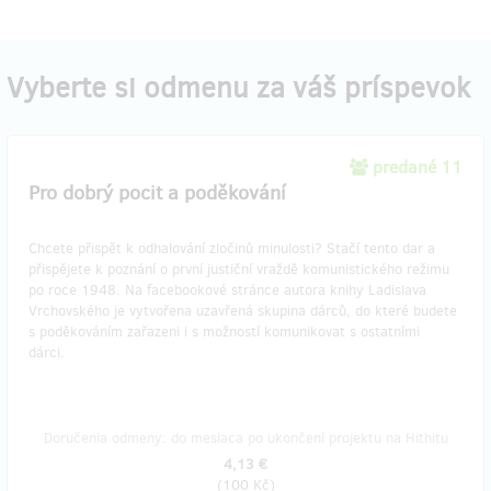
Vyberte si odmenu za váš príspevok
predané 11
Pro dobrý pocit a poděkování
Chcete přispět k odhalování zločinů minulosti? Stačí tento dar a
přispějete k poznání o první justiční vraždě komunistického režimu
po roce 1948. Na facebookové stránce autora knihy Ladislava
Vrchovského je vytvořena uzavřená skupina dárců, do které budete
s poděkováním zařazeni i s možností komunikovat s ostatními
dárci.
Doručenia odmeny: do mesiaca po ukončení projektu na Hithitu
4,13 €
(
100 Kč
)