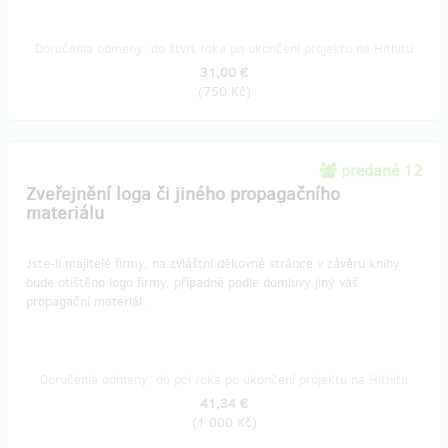
Doručenia odmeny: do štvrť roka po ukončení projektu na Hithitu
31,00 €
(
750 Kč
)
predané 12
Zveřejnění loga či jiného propagačního
materiálu
Jste-li majitelé firmy, na zvláštní děkovné stránce v závěru knihy
bude otištěno logo firmy, případně podle domluvy jiný váš
propagační materiál.
Doručenia odmeny: do pol roka po ukončení projektu na Hithitu
41,34 €
(
1 000 Kč
)