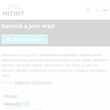
Generál a jeho vrazi
Zdieľať projekt
Román o první justiční vraždě komunistického režimu odhalí
zákulisí popravy generála Heliodora Píky v roce 1948 i následné
represe vůči jeho rodině. Váš finanční dar bude použit na
úhradu nákladů spojených s jeho vydáním (redakce, korektury,
tisk).
Autor:
Ladislav Vrchovský
Projekt
Aktuality
16