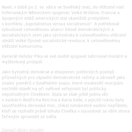
Navíc v době po 2. sv. válce se Sovětský svaz, do vítězství nad
hitlerovským Německem spojenec Velké Británie, Francie a
Spojených států amerických stal okamžitě protipólem
v konfliktu „kapitalismus versus socialismus“. A potřeboval
vybudovat celosvětovou alianci lidově demokratických a
socialistických zemí jako východisko k celosvětovému vítězství
ideálů Velké říjnové socialistické revoluce, k celosvětovému
vítězství komunismu.
Generál Helidor Píka ve své osobě spojoval zahrnoval morální a
myšlenkový protipól.
Jako bytostný demokrat a stoupenec politických postojů
příznačných pro západní demokratické režimy a zároveň jako
znalec poměrů v Sovětském svazu, které moskevští mocipáni
nechtěli stavět na oči světové veřejnosti byl politicky
nepohodlným člověkem. Stala se však ještě jedna věc:
v osobách Bedřicha Reicina a Karla Vaše, v jejichž rukou byla
soustředěna obrovská moc, získal nenávistné osobní nepřátele,
kteří se rozhodli právě tohoto člověka v souvislosti se vším shora
řečeným sprovodit ze světa.
Zobraziť všetky aktuality