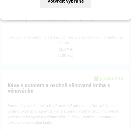
Do měsíce od vydání knihy vám bude zaslán na vaši poštovní adresu
výtisk knihy s osobním věnováním a podpisem autora.
Doručenia odmeny: na adresu, do mesiaca po ukončení projektu na
Hithitu
20,67 €
(
500 Kč
)
predané 15
Káva s autorem a osobně věnovaná kniha s
věnováním
Posezení v hezké kavárně v Praze, v Brně nebo v Ostravě (podle
vašeho výběru) a popovídání si s autorem včetně osobního předání
podepsaného výtisku s věnováním. Schůzka bude realizována do
čtvrt roku po vydání knihy.