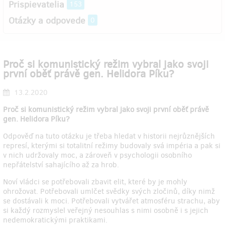
Prispievatelia
153
Otázky a odpovede
0
Proč si komunistický režim vybral jako svoji
první oběť právě gen. Helidora Píku?
13.2.2020
Proč si komunistický režim vybral jako svoji první oběť právě
gen. Helidora Píku?
Odpověď na tuto otázku je třeba hledat v historii nejrůznějších
represí, kterými si totalitní režimy budovaly svá impéria a pak si
v nich udržovaly moc, a zároveň v psychologii osobního
nepřátelství sahajícího až za hrob.
Noví vládci se potřebovali zbavit elit, které by je mohly
ohrožovat. Potřebovali umlčet svědky svých zločinů, díky nimž
se dostávali k moci. Potřebovali vytvářet atmosféru strachu, aby
si každý rozmyslel veřejný nesouhlas s nimi osobně i s jejich
nedemokratickými praktikami.