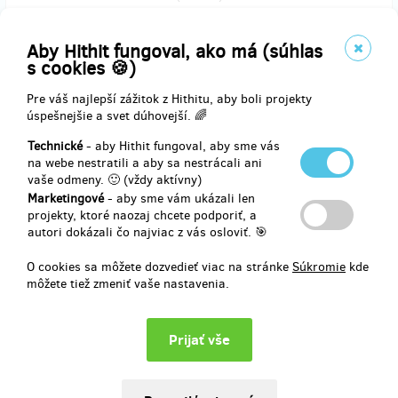
Aby Hithit fungoval, ako má (súhlas
predané 20
s cookies 🍪)
Uvedení jména dárce na děkovném listě v
Pre váš najlepší zážitok z Hithitu, aby boli projekty
publikaci
úspešnejšie a svet dúhovejší. 🌈
Technické
- aby Hithit fungoval, aby sme vás
Budete-li si to přát, vaše jméno bude uvedeno na zvláštním
na webe nestratili a aby sa nestrácali ani
děkovném listě v závěru knihy.
vaše odmeny. 🙂 (vždy aktívny)
Náhled děkovné stránky vám bude zaslán do půl roku (ještě před
Marketingové
- aby sme vám ukázali len
závěrečnou korekturou knihy).
projekty, ktoré naozaj chcete podporiť, a
autori dokázali čo najviac z vás osloviť. 🎯
O cookies sa môžete dozvedieť viac na stránke
Súkromie
kde
Doručenia odmeny: do pol roka po ukončení projektu na Hithitu
môžete tiež zmeniť vaše nastavenia.
8,27 €
(
200 Kč
)
predané 95
Kniha s věnováním a podpisem autora