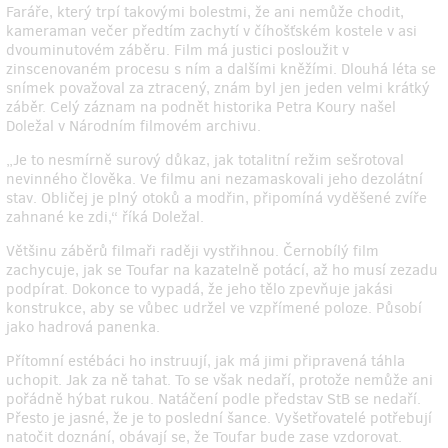
Faráře, který trpí takovými bolestmi, že ani nemůže chodit,
kameraman večer předtím zachytí v číhošťském kostele v asi
dvouminutovém záběru. Film má justici posloužit v
zinscenovaném procesu s ním a dalšími kněžími. Dlouhá léta se
snímek považoval za ztracený, znám byl jen jeden velmi krátký
záběr. Celý záznam na podnět historika Petra Koury našel
Doležal v­ Národním filmovém archivu.
„Je to nesmírně surový důkaz, jak totalitní režim sešrotoval
nevinného člověka. Ve filmu ani nezamaskovali jeho dezolátní
stav. Obličej je plný otoků a ­modřin, připomíná vyděšené zvíře
zahnané ke zdi,“ říká Doležal.
Většinu záběrů filmaři raději vystřihnou. Černobílý film
zachycuje, jak se Toufar na kazatelně potácí, až ho musí zezadu
podpírat. Dokonce to vypadá, že jeho tělo zpevňuje jakási
konstrukce, aby se vůbec udržel ve vzpřímené poloze. Působí
jako hadrová panenka.
Přítomní estébáci ho instruují, jak má jimi připravená táhla
uchopit. Jak za ně tahat. To se však nedaří, protože nemůže ani
pořádně hýbat rukou. Natáčení podle představ StB se nedaří.
Přesto je jasné, že je to poslední šance. Vyšetřovatelé potřebují
natočit doznání, obávají se, že Toufar bude zase vzdorovat.