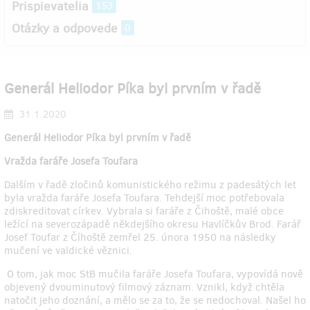
Prispievatelia
153
Otázky a odpovede
0
Generál Heliodor Píka byl prvním v řadě
31.1.2020
Generál Heliodor Píka byl prvním v řadě
Vražda faráře Josefa Toufara
Dalším v řadě zločinů komunistického režimu z padesátých let
byla vražda faráře Josefa Toufara. Tehdejší moc potřebovala
zdiskreditovat církev. Vybrala si faráře z Čihoště, malé obce
ležící na severozápadě někdejšího okresu Havlíčkův Brod. Farář
Josef Toufar z Číhoště zemřel 25. února 1950 na následky
mučení ve valdické věznici.
O tom, jak moc StB mučila faráře Josefa Toufara, vypovídá nově
objevený dvouminutový filmový záznam. Vznikl, když chtěla
natočit jeho doznání, a mělo se za to, že se nedochoval. Našel ho