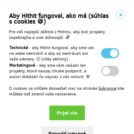
Aby Hithit fungoval, ako má (súhlas
Vyberte si odmenu za váš príspevok
s cookies 🍪)
Pre váš najlepší zážitok z Hithitu, aby boli projekty
úspešnejšie a svet dúhovejší. 🌈
predané 11
Technické
- aby Hithit fungoval, aby sme vás
Pro dobrý pocit a poděkování
na webe nestratili a aby sa nestrácali ani
vaše odmeny. 🙂 (vždy aktívny)
Chcete přispět k odhalování zločinů minulosti? Stačí tento dar a
Marketingové
- aby sme vám ukázali len
přispějete k poznání o první justiční vraždě komunistického režimu
projekty, ktoré naozaj chcete podporiť, a
po roce 1948. Na facebookové stránce autora knihy Ladislava
autori dokázali čo najviac z vás osloviť. 🎯
Vrchovského je vytvořena uzavřená skupina dárců, do které budete
s poděkováním zařazeni i s možností komunikovat s ostatními
O cookies sa môžete dozvedieť viac na stránke
Súkromie
kde
dárci.
môžete tiež zmeniť vaše nastavenia.
Doručenia odmeny: do mesiaca po ukončení projektu na Hithitu
4,13 €
(
100 Kč
)