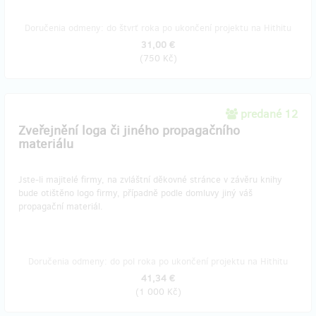
Doručenia odmeny: do štvrť roka po ukončení projektu na Hithitu
31,00 €
(
750 Kč
)
predané 12
Zveřejnění loga či jiného propagačního
materiálu
Jste-li majitelé firmy, na zvláštní děkovné stránce v závěru knihy
bude otištěno logo firmy, případně podle domluvy jiný váš
propagační materiál.
Doručenia odmeny: do pol roka po ukončení projektu na Hithitu
41,34 €
(
1 000 Kč
)