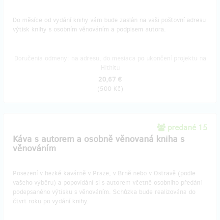
Do měsíce od vydání knihy vám bude zaslán na vaši poštovní adresu
výtisk knihy s osobním věnováním a podpisem autora.
Doručenia odmeny: na adresu, do mesiaca po ukončení projektu na
Hithitu
20,67 €
(
500 Kč
)
predané 15
Káva s autorem a osobně věnovaná kniha s
věnováním
Posezení v hezké kavárně v Praze, v Brně nebo v Ostravě (podle
vašeho výběru) a popovídání si s autorem včetně osobního předání
podepsaného výtisku s věnováním. Schůzka bude realizována do
čtvrt roku po vydání knihy.