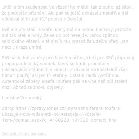
„Měli s tím zkušenost. Ve vězení ho mlátili tak dlouho, až slíbil,
že podepíše přiznání. Ale pak se ještě dokázal zmátořit a dál
odolával té brutalitě,“ popisuje Doležal.
Dvě minuty stačí. Faráře, který má na nohou bačkory, protože
má tak oteklé nohy, že se do bot nevejde, vezou zpět do
valdického vězení. V té chvíli mu praská žaludeční vřed. Den
nato v ­Praze umírá.
StB následně záběry předává filmařům, kteří pro KSČ připravují
propagandistický snímek, který se bude promítat v
následujících týdnech v kinech. Z divadla na kazatelně však
filmaři použijí asi jen tři vteřiny. Ostatní radši vystřihnou.
Autentické záběry Josefa Toufara pak na více než půl století
mizí. Až teď se znovu objevily.
Ladislav Vrchovský
Zdroj: https://zpravy.idnes.cz/utyraneho-farare-toufara-
ukazuje-nove-video-stb-ho-natacela-v-kostele-
1km-/domaci.aspx?c=A160223_191320_domaci_kha
Zobraziť všetky aktuality