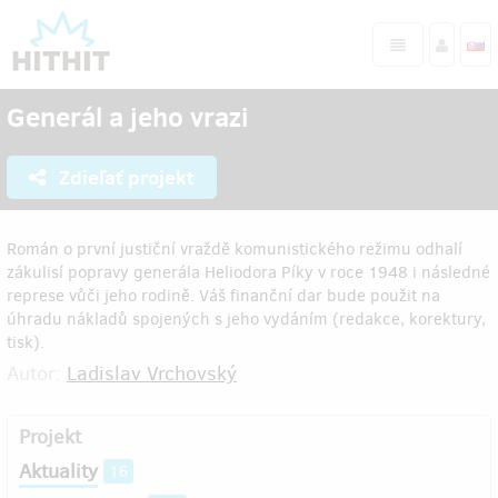
Generál a jeho vrazi
Zdieľať projekt
Román o první justiční vraždě komunistického režimu odhalí
zákulisí popravy generála Heliodora Píky v roce 1948 i následné
represe vůči jeho rodině. Váš finanční dar bude použit na
úhradu nákladů spojených s jeho vydáním (redakce, korektury,
tisk).
Autor:
Ladislav Vrchovský
Projekt
Aktuality
16