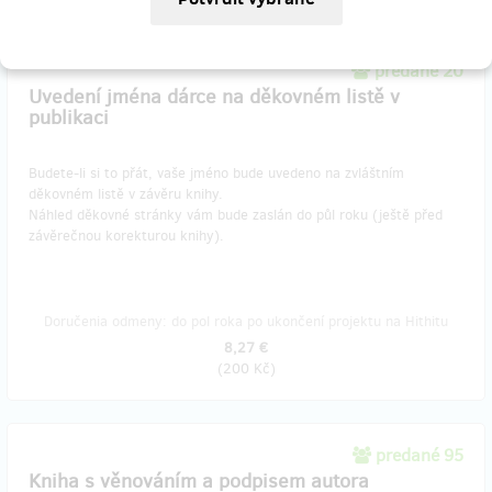
predané 20
Uvedení jména dárce na děkovném listě v
publikaci
Budete-li si to přát, vaše jméno bude uvedeno na zvláštním
děkovném listě v závěru knihy.
Náhled děkovné stránky vám bude zaslán do půl roku (ještě před
závěrečnou korekturou knihy).
Doručenia odmeny: do pol roka po ukončení projektu na Hithitu
8,27 €
(
200 Kč
)
predané 95
Kniha s věnováním a podpisem autora