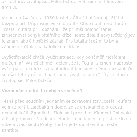
až Toufarův životopisec Miloš Doležal v Národním filmovém
archivu.
V noci na 24. února 1950 kostel v Číhošti obšancuje Státní
bezpečnost. Připravuje velké divadlo. Chce nafilmovat faráře
Josefa Toufara při „doznání“, že při mši pomocí táhel
zinscenoval pohyb oltářního kříže. Tento dosud nevysvětlený jev
je znám jako číhošťský zázrak. Pro totalitní režim to byla
záminka k útoku na katolickou církev.
„Vyšetřovatelé chtěli využít situace, kdy po téměř měsíčním
mučení při výsleších měli dojem, že je Toufar zlomen, naprosto
vyčerpán a­ nechá se zmanipulovat k nesmyslnému doznání. On
se však tehdy už ocitl na hranici života a smrti,“ říká Toufarův
životopisec Miloš Doležal.
Vězeň nám umírá, to nebylo ve scénáři!
Těsně před soudním jednáním se zdravotní stav Josefa Toufara
velmi zhoršil. Estébákům dojde, že se chystaného procesu
nemusí dožít. Zpanikaří. Zlobí se i prezident Klement Gottwald.
Z Prahy zamíří k Valdicím letadlo. To nakonec nepřistane kvůli
mlze a vrací se do Prahy. Toufar jede do hlavního města
sanitkou.