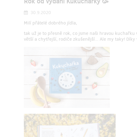
Rok od vydání Kukuchařky 🥳
30.9.2020
Milí přátelé dobrého jídla,
tak už je to přesně rok, co jsme naši hravou kuchařku 
větší a chytřejší, rodiče zkušenější... Ale my taky! Díky