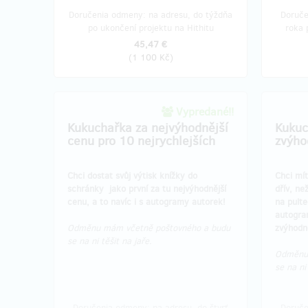
Doručenia odmeny: na adresu, do týždňa
Doruče
po ukončení projektu na Hithitu
roka 
45,47 €
(
1 100 Kč
)
Vypredané!!
Kukuchařka za nejvýhodnější
Kukuc
cenu pro 10 nejrychlejších
zvýho
Chci dostat svůj výtisk knížky do
Chci mít
schránky jako první za tu nejvýhodnější
dřív, ne
cenu, a to navíc i s autogramy autorek!
na pulte
autogra
Odměnu mám včetně poštovného a budu
zvýhodn
se na ni těšit na jaře.
Odměnu 
se na ni
Doručenia odmeny: na adresu, do štvrť
Doruče