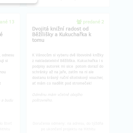
ané 13
predané 2
Dvojitá knižní radost od
né
Běžílišky a Kukuchařka k
tomu
, odnesu
K Vánocům si vyberu dvě libovolné knížky
ji si
z nakladatelství Běžíliška. Kukuchařka i s
podpisy autorek mi sice potom dorazí do
nou
schránky až na jaře, zatím na ni ale
dostanu krásný ruční sítotiskový voucher,
z
ať mám co nadělit pod stromeček!
Odměnu mám včetně obojího
 a budu
poštovného.
o štvrť
Doručenia odmeny: na adresu, do týždňa
ithitu
po ukončení projektu na Hithitu