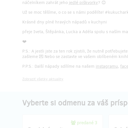
náčelníkem zahrát jeho
jedlé piškvorky
? 😊
Už se moc těšíme, o co se s námi podělíte! #kukuch
Krásné dny plné hravých nápadů v kuchyni
přeje Iveta, Štěpánka, Lucka a Adéla spolu s naším m
❤️
P.S.: A jestli jste za ten rok zjistili, že nutně potřebuje
zašleme 💌 Nebo se zastavte ve vašem oblíbeném knih
P.P.S.: Další nápady sdílíme na našem
instagramu
,
fac
Zobraziť všetky aktuality
Vyberte si odmenu za váš prís
predané 3