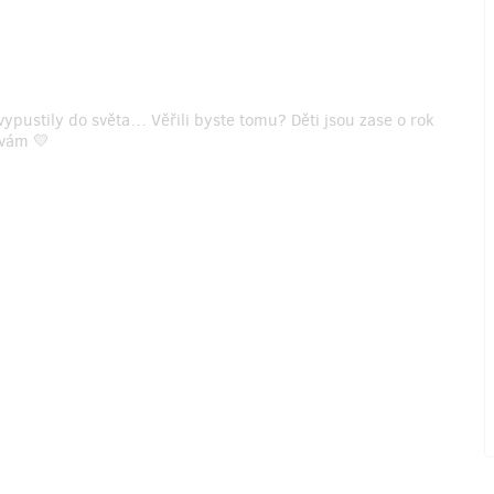
vypustily do světa… Věřili byste tomu? Děti jsou zase o rok
 vám 💛