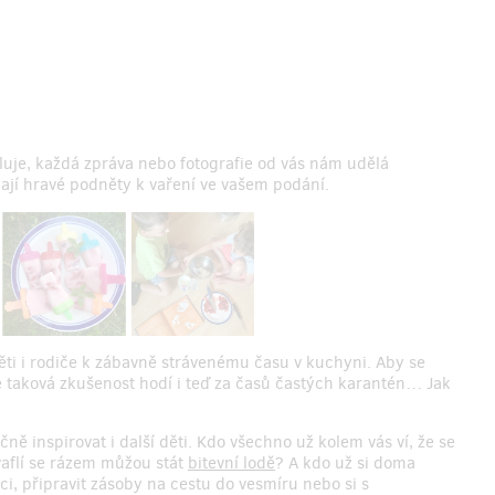
luje, každá zpráva nebo fotografie od vás nám udělá
ají hravé podněty k vaření ve vašem podání.
ěti i rodiče k zábavně strávenému času v kuchyni. Aby se
d se taková zkušenost hodí i teď za časů častých karantén… Jak
ně inspirovat i další děti. Kdo všechno už kolem vás ví, že se
 vaflí se rázem můžou stát
bitevní lodě
? A kdo už si doma
ci, připravit zásoby na cestu do vesmíru nebo si s