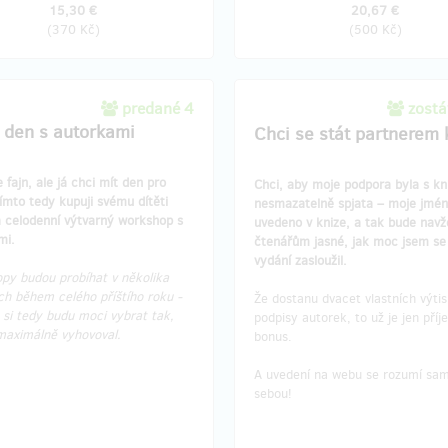
15,30 €
20,67 €
(
370 Kč
)
(
500 Kč
)
predané 4
zostá
 den s autorkami
Chci se stát partnerem 
e fajn, ale já chci mít den pro
Chci, aby moje podpora byla s kn
ímto tedy kupuji svému dítěti
nesmazatelně spjata – moje jmé
a celodenní výtvarný workshop s
uvedeno v knize, a tak bude nav
mi.
čtenářům jasné, jak moc jsem se o
vydání zasloužil.
py budou probíhat v několika
ch během celého příštího roku -
Že dostanu dvacet vlastních výtis
 si tedy budu moci vybrat tak,
podpisy autorek, to už je jen pří
maximálně vyhovoval.
bonus.
A uvedení na webu se rozumí sa
sebou!