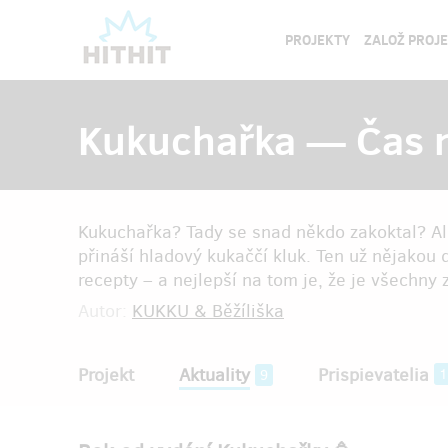
PROJEKTY
ZALOŽ PROJ
Kukuchařka — Čas n
Kukuchařka? Tady se snad někdo zakoktal? Al
přináší hladový kukaččí kluk. Ten už nějakou 
recepty – a nejlepší na tom je, že je všechny z
Autor:
KUKKU & Běžíliška
Projekt
Aktuality
Prispievatelia
1
9