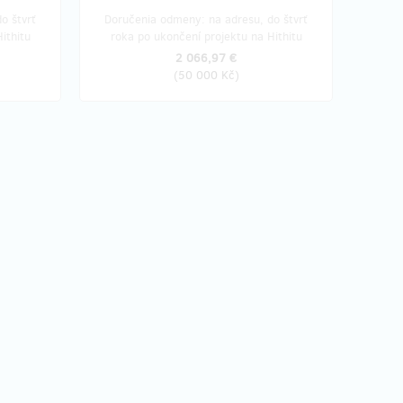
o štvrť
Doručenia odmeny: na adresu, do štvrť
ithitu
roka po ukončení projektu na Hithitu
2 066,97 €
(
50 000 Kč
)