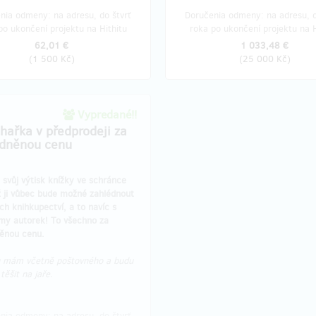
nia odmeny: na adresu, do štvrť
Doručenia odmeny: na adresu, d
po ukončení projektu na Hithitu
roka po ukončení projektu na H
62,01 €
1 033,48 €
(
1 500 Kč
)
(
25 000 Kč
)
Vypredané!!
hařka v předprodeji za
dněnou cenu
 svůj výtisk knížky ve schránce
ž ji vůbec bude možné zahlédnout
ch knihkupectví, a to navíc s
my autorek! To všechno za
ěnou cenu.
mám včetně poštovného a budu
 těšit na jaře.
nia odmeny: na adresu, do štvrť