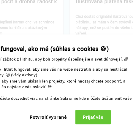
 pocit a drobná radost k
Ilustrovaná plátěná taš
Chci dostat originální ilustrovano
lepšení karmy chci ve schránce
plátěnku, ať mám v čem stylově 
rásnou kartičku s ukázkovým
nákupy, než se pustím do všeho 
m.
vaření.
mám včetně poštovného a
Odměnu mám včetně poštovného
 fungoval, ako má (súhlas s cookies 🍪)
mi do Vánoc.
dorazí mi do Vánoc.
í zážitok z Hithitu, aby boli projekty úspešnejšie a svet dúhovejší. 🌈
 Hithit fungoval, aby sme vás na webe nestratili a aby sa nestrácali
y. 🙂 (vždy aktívny)
 aby sme vám ukázali len projekty, ktoré naozaj chcete podporiť, a
 čo najviac z vás osloviť. 🎯
ôžete dozvedieť viac na stránke
Súkromie
kde môžete tiež zmeniť vaše
ia odmeny: na adresu, do týždňa
Doručenia odmeny: na adresu, d
ukončení projektu na Hithitu
po ukončení projektu na Hit
4,13 €
8,27 €
(
100 Kč
)
(
200 Kč
)