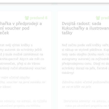
predané 8
pred
hařka v předprodeji a
​Dvojitá radost: sada
ní voucher pod
Kukuchařky a ilustrova
eček
tašky
tat svůj výtisk knížky s
Než začnu podle vaší knížky vařit
my autorek do schránky ještě
si nákup ve stylové plátěnce. Kupu
ež ji bude možné zahlédnout na
tedy sadu obojího (knihu navíc i s
knihkupectví! Abych ale měl co
autogramy autorek) za zvýhodně
stromeček, přeji si do Vánoc
předprodejovou cenu. Obojí mi do
 krásný ruční sítotiskový voucher.
schránky dorazí na jaře, čerstvé 
tiskárny!
mám včetně obojího
ho, voucher na jarní novinku mi
Odměnu mám včetně poštovného
do Vánoc.
se na ni těšit na jaře.
ia odmeny: na adresu, do týždňa
Doručenia odmeny: na adresu, d
ukončení projektu na Hithitu
roka po ukončení projektu na H