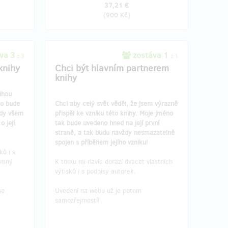
37,21 €
(
900 Kč
)
va 3
zostáva 1
z 3
z 1
knihy
Chci být hlavním partnerem
knihy
ihou
no bude
Chci aby celý svět věděl, že jsem výrazně
ždy všem
přispěl ke vzniku této knihy. Moje jméno
 její
tak bude uvedeno hned na její první
straně, a tak budu navždy nesmazatelně
spojen s příběhem jejího vzniku!
ků i s
jemný
K tomu mi navíc dorazí dvacet vlastních
výtisků i s podpisy autorek.
mo
Uvedení na webu už je potom
samozřejmostí!