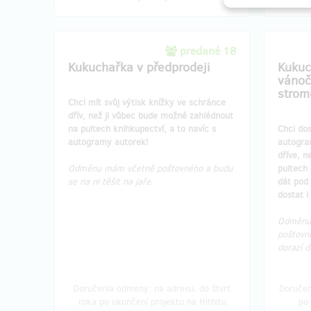
predané 18
Kukuchařka v předprodeji
Kukuc
vánoč
strom
Chci mít svůj výtisk knížky ve schránce
dřív, než ji vůbec bude možné zahlédnout
na pultech knihkupectví, a to navíc s
Chci dos
autogramy autorek!
autogra
dříve, n
Odměnu mám včetně poštovného a budu
pultech 
se na ni těšit na jaře.
dát pod 
dostat i
Odměnu 
poštovné
dorazí 
Doručenia odmeny: na adresu, do štvrť
Doručen
roka po ukončení projektu na Hithitu
po 