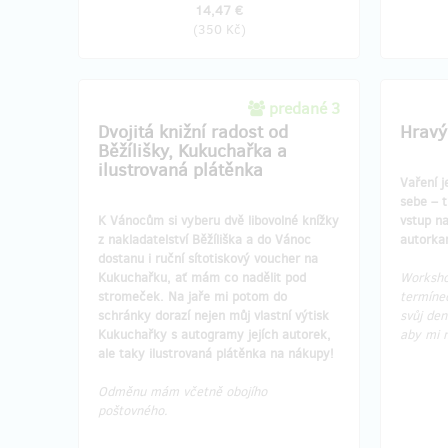
14,47 €
(
350 Kč
)
predané 3
Dvojitá knižní radost od
Hravý
Běžílišky, Kukuchařka a
ilustrovaná plátěnka
Vaření j
sebe – t
K Vánocům si vyberu dvě libovolné knížky
vstup n
z nakladatelství Běžíliška a do Vánoc
autorka
dostanu i ruční sítotiskový voucher na
Kukuchařku, ať mám co nadělit pod
Worksho
stromeček. Na jaře mi potom do
termíne
schránky dorazí nejen můj vlastní výtisk
svůj den
Kukuchařky s autogramy jejích autorek,
aby mi 
ale taky ilustrovaná plátěnka na nákupy!
Odměnu mám včetně obojího
poštovného.