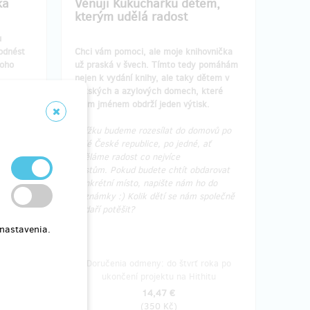
ka
Věnuji Kukuchařku dětem,
kterým udělá radost
u
odnést
Chci vám pomoci, ale moje knihovnička
toho
už praská v švech. Tímto tedy pomáhám
nejen k vydání knihy, ale taky dětem v
dětských a azylových domech, které
 a
mým jménem obdrží jeden výtisk.
Knížku budeme rozesílat do domovů po
celé České republice, po jedné, ať
uděláme radost co nejvíce
místům. Pokud budete chtít obdarovat
konkrétní místo, napište nám ho do
poznámky :) Kolik dětí se nám společně
podaří potěšit?
 nastavenia.
o týždňa
Doručenia odmeny: do štvrť roka po
hitu
ukončení projektu na Hithitu
14,47 €
(
350 Kč
)