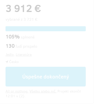
3 912 €
vybrané z
3 721 €
105%
splnené
130
ľudí prispelo
Jedlo
,
Literatúra
Česko
Úspešne dokončený
All or nothing.
Všetko alebo nič.
Projekt skončil
12:01 v {2}.