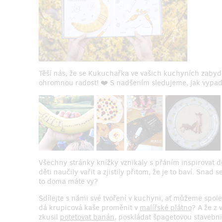
Těší nás, že se Kukuchařka ve vašich kuchyních zabyd
ohromnou radost! ❤️ S nadšením sledujeme, jak vypad
Všechny stránky knížky vznikaly s přáním inspirovat d
děti naučily vařit a zjistily přitom, že je to baví. Sna
to doma máte vy?
Sdílejte s námi své tvoření v kuchyni, ať můžeme společ
dá krupicová kaše proměnit v
malířské plátno
? A že z
zkusil
potetovat banán
, poskládat špagetovou stavebni