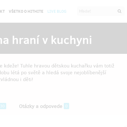
EKT
VŠETKO O HITHITE
LIVE BLOG
a hraní v kuchyni
e kdeže! Tuhle hravou dětskou kuchařku vám totiž
dobu létá po světě a hledá svoje nejoblíbenější
vládnou i děti!
Otázky a odpovede
30
0