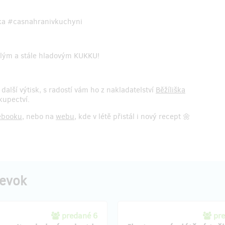
arka #casnahranivkuchyni
alým a stále hladovým KUKKU!
te další výtisk, s radostí vám ho z nakladatelství
Běžíliška
kupectví.
ebooku
, nebo na
webu
, kde v létě přistál i nový recept 🌼
pevok
predané 6
pr