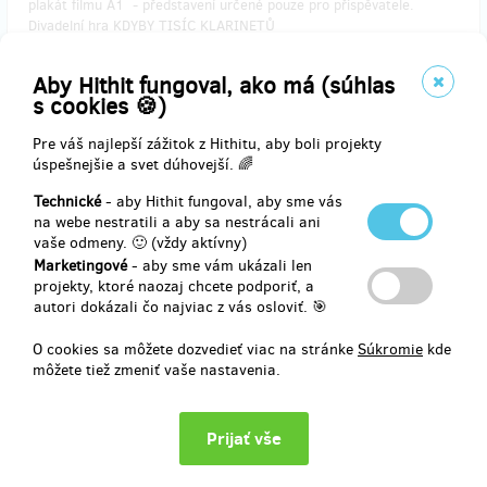
plakát filmu A1 - představení určené pouze pro přispěvatele.
Divadelní hra KDYBY TISÍC KLARINETŮ
Aby Hithit fungoval, ako má (súhlas
Doručenia odmeny: na adresu, do roka po ukončení projektu na
s cookies 🍪)
Hithitu
74,18 €
Pre váš najlepší zážitok z Hithitu, aby boli projekty
(
1 800 Kč
)
úspešnejšie a svet dúhovejší. 🌈
Technické
- aby Hithit fungoval, aby sme vás
na webe nestratili a aby sa nestrácali ani
zostáva 6
vaše odmeny. 🙂 (vždy aktívny)
z 10
Marketingové
- aby sme vám ukázali len
​Hrdý partner filmu
projekty, ktoré naozaj chcete podporiť, a
autori dokázali čo najviac z vás osloviť. 🎯
Hrdý partner filmu - uvedení a poděkování v závěrečných titulcích
filmu, vstup na premiéru pro 2 osoby, setkání s tvůrci po premiéře,
O cookies sa môžete dozvedieť viac na stránke
Súkromie
kde
uvedení na plakátu A1, 10 ks plakátů
môžete tiež zmeniť vaše nastavenia.
Doručenia odmeny: na adresu, do roka po ukončení projektu na
Hithitu
1 236,35 €