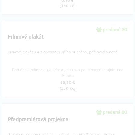
6,18 €
(
150 Kč
)
predané 60
Filmový plakát
Filmový plakát A4 s podpisem Jiřího Suchého, poštovné v ceně
Doručenia odmeny: na adresu, do roka po ukončení projektu na
Hithitu
10,30 €
(
250 Kč
)
predané 80
Předpremiérová projekce
Projekce pro předplatitele s autory fimu pro 2 osoby - Praha