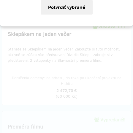
(
30 000 Kč
)
zostáva 1
z 1
Sklepákem na jeden večer
Stanete se Sklepákem na jeden večer. Zakoupte si tuto možnost,
aktivně se zúčastníte představení Divadla Sklep - zahraje si v
představení, 2 vstupenky na Slavnostní premiéru filmu.
Doručenia odmeny: na adresu, do roka po ukončení projektu na
Hithitu
2 472,70 €
(
60 000 Kč
)
Vypredané!!
Premiéra filmu