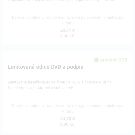
Doručenia odmeny: na adresu, do roka po ukončení projektu na
Hithitu
20,61 €
(
500 Kč
)
predané 206
​Limitovaná edice DVD a podpis
​Limitovaná neveřejná edice filmu na DVD s podpisem Jiřího
Suchého, plakát A4, poštovné v ceně
Doručenia odmeny: na adresu, do roka po ukončení projektu na
Hithitu
24,73 €
(
600 Kč
)