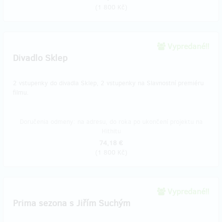
(
1 800 Kč
)
Vypredané!!
Divadlo Sklep
2 vstupenky do divadla Sklep, 2 vstupenky na Slavnostní premiéru
filmu.
Doručenia odmeny: na adresu, do roka po ukončení projektu na
Hithitu
74,18 €
(
1 800 Kč
)
Vypredané!!
​Prima sezona s Jiřím Suchým