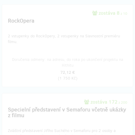
zostáva 8
z 10
RockOpera
2 vstupenky do RockOpery, 2 vstupenky na Slavnostní premiéru
filmu.
Doručenia odmeny: na adresu, do roka po ukončení projektu na
Hithitu
72,12 €
(
1 750 Kč
)
zostáva 172
z 200
Specielní představení v Semaforu včetně ukázky
z filmu
Zvláštní představení Jiřího Suchého v Semaforu pro 2 osoby a