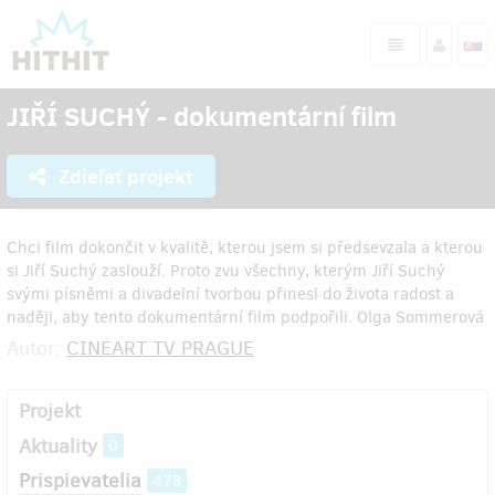
JIŘÍ SUCHÝ - dokumentární film
Zdieľať projekt
Chci film dokončit v kvalitě, kterou jsem si předsevzala a kterou
si Jiří Suchý zaslouží. Proto zvu všechny, kterým Jiří Suchý
svými písněmi a divadelní tvorbou přinesl do života radost a
naději, aby tento dokumentární film podpořili. Olga Sommerová
Autor:
CINEART TV PRAGUE
Projekt
Aktuality
0
Prispievatelia
478