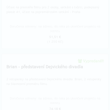
Účast na premiéře filmu pro 2 osoby, setkání s tvůrci, podepsaný
plakát A1, účast na popremiérovém setkání - Praha
Doručenia odmeny: na adresu, do roka po ukončení projektu na
Hithitu
51,51 €
(
1 250 Kč
)
Vypredané!!
Brian - představení Dejvického divadla
2 vstupenky na představení Dejvického divadla. Brian, 2 vstupenky
na Slavnostní premiéru filmu.
Doručenia odmeny: na adresu, do roka po ukončení projektu na
Hithitu
74,18 €