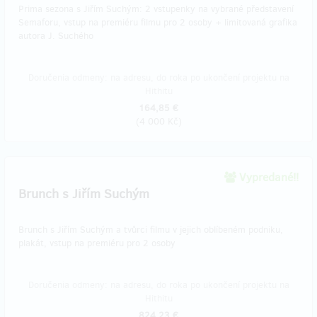
Prima sezona s Jiřím Suchým: 2 vstupenky na vybrané představení
Semaforu, vstup na premiéru filmu pro 2 osoby + limitovaná grafika
autora J. Suchého
Doručenia odmeny: na adresu, do roka po ukončení projektu na
Hithitu
164,85 €
(
4 000 Kč
)
Vypredané!!
​Brunch s Jiřím Suchým
Brunch s Jiřím Suchým a tvůrci filmu v jejich oblíbeném podniku,
plakát, vstup na premiéru pro 2 osoby
Doručenia odmeny: na adresu, do roka po ukončení projektu na
Hithitu
824,23 €