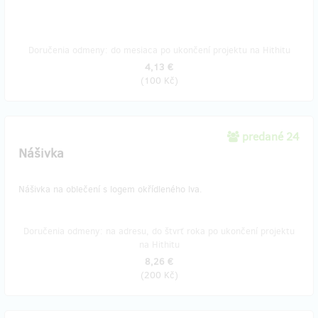
Doručenia odmeny: do mesiaca po ukončení projektu na Hithitu
4,13 €
(
100 Kč
)
predané 24
Nášivka
Nášivka na oblečení s logem okřídleného lva.
Doručenia odmeny: na adresu, do štvrť roka po ukončení projektu
na Hithitu
8,26 €
(
200 Kč
)