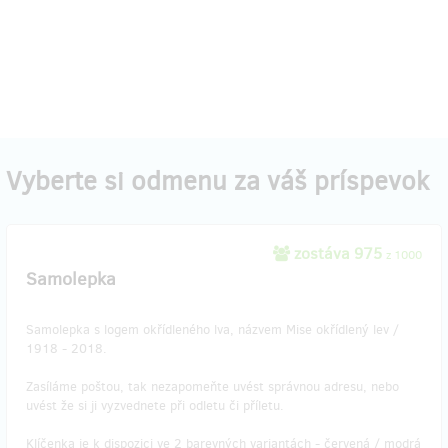
Vyberte si odmenu za váš príspevok
zostáva 975
z 1000
Samolepka
Samolepka s logem okřídleného lva, názvem Mise okřídlený lev /
1918 - 2018.
Zasíláme poštou, tak nezapomeňte uvést správnou adresu, nebo
uvést že si ji vyzvednete při odletu či příletu.
Klíčenka je k dispozici ve 2 barevných variantách - červená / modrá