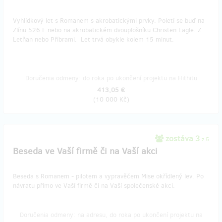
Vyhlídkový let s Romanem s akrobatickými prvky. Poletí se buď na
Zlínu 526 F nebo na akrobatickém dvouplošníku Christen Eagle. Z
Letňan nebo Příbrami. Let trvá obykle kolem 15 minut.
Doručenia odmeny: do roka po ukončení projektu na Hithitu
413,05 €
(
10 000 Kč
)
zostáva 3
z 5
Beseda ve Vaší firmě či na Vaší akci
Beseda s Romanem - pilotem a vypravěčem Mise okřídlený lev. Po
návratu přímo ve Vaší firmě či na Vaší společenské akci.
Doručenia odmeny: na adresu, do roka po ukončení projektu na