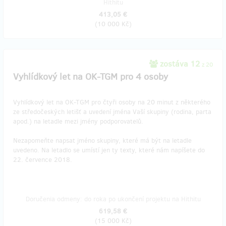
Hithitu
413,05 €
(
10 000 Kč
)
zostáva 12
z 20
Vyhlídkový let na OK-TGM pro 4 osoby
Vyhlídkový let na OK-TGM pro čtyři osoby na 20 minut z některého
ze středočeských letišť a uvedení jména Vaší skupiny (rodina, parta
apod.) na letadle mezi jmény podporovatelů.
Nezapomeňte napsat jméno skupiny, které má být na letadle
uvedeno. Na letadlo se umístí jen ty texty, které nám napíšete do
22. července 2018.
Doručenia odmeny: do roka po ukončení projektu na Hithitu
619,58 €
(
15 000 Kč
)