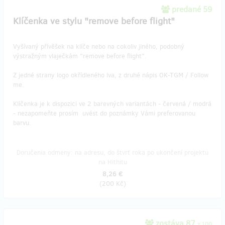
predané 59
Klíčenka ve stylu "remove before flight"
Vyšívaný přívěšek na klíče nebo na cokoliv jiného, podobný
výstražným vlaječkám "remove before flight".
Z jedné strany logo okřídleného lva, z druhé nápis OK-TGM / Follow
me.
Klíčenka je k dispozici ve 2 barevných variantách - červená / modrá
- nezapomeňte prosím uvést do poznámky Vámi preferovanou
barvu.
Doručenia odmeny: na adresu, do štvrť roka po ukončení projektu
na Hithitu
8,26 €
(
200 Kč
)
zostáva 87
z 100