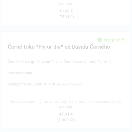
na Hithitu
30,98 €
(
750 Kč
)
predané 5
Černé triko "Fly or die" od Davida Černého
Černé triko s grafikou od Davida Černého a nápisem Fly or die.
Kvalitní bavlna.
Nezapomeňte uvést velikost (XS-S-M-L-XL).
Doručenia odmeny: na adresu, do štvrť roka po ukončení projektu
na Hithitu
41,31 €
(
1 000 Kč
)