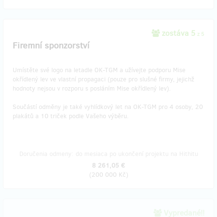
zostáva 5
z 5
Firemní sponzorství
Umístěte své logo na letadle OK-TGM a užívejte podporu Mise
okřídlený lev ve vlastní propagaci (pouze pro slušné firmy, jejichž
hodnoty nejsou v rozporu s posláním Mise okřídlený lev).
Součástí odměny je také vyhlídkový let na OK-TGM pro 4 osoby, 20
plakátů a 10 triček podle Vašeho výběru.
Doručenia odmeny: do mesiaca po ukončení projektu na Hithitu
8 261,05 €
(
200 000 Kč
)
Vypredané!!