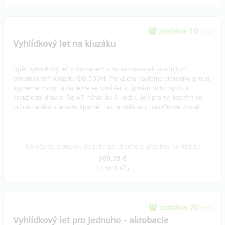
zostáva 10
z 10
Vyhlídkový let na kluzáku
Opět vyhlídkový let s Romanem - na samostatně startujícím
dvoumístném kluzáku DG 500M. Po vzletu najdeme stoupavý proud,
vypneme motor a budeme se vznášet v úplném tichu spolu s
kroužícími dravci. Od 45 minut do 3 hodin. Jen pro ty, kterým se
určitě nedělá v letadle špatně. Let proběhne v Havlíčkově Brodě.
Doručenia odmeny: do roka po ukončení projektu na Hithitu
309,79 €
(
7 500 Kč
)
zostáva 20
z 20
Vyhlídkový let pro jednoho - akrobacie