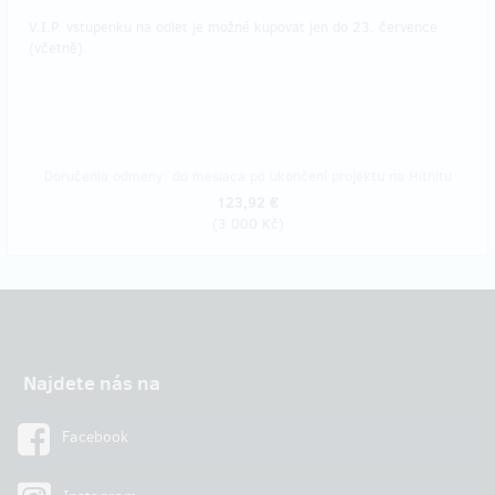
V.I.P. vstupenku na odlet je možné kupovat jen do 23. července
(včetně).
Doručenia odmeny: do mesiaca po ukončení projektu na Hithitu
123,92 €
(
3 000 Kč
)
Najdete nás na
Facebook