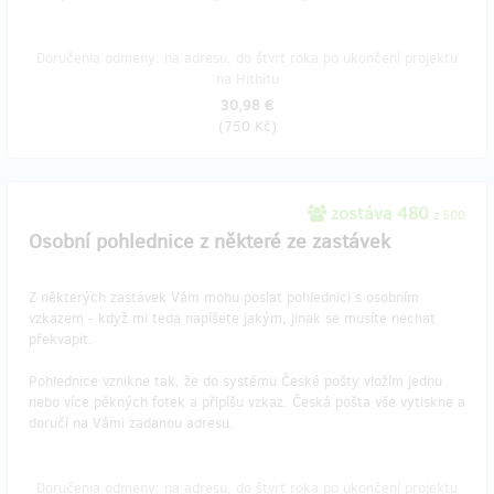
Doručenia odmeny: na adresu, do štvrť roka po ukončení projektu
na Hithitu
30,98 €
(
750 Kč
)
zostáva 480
z 500
Osobní pohlednice z některé ze zastávek
Z některých zastávek Vám mohu poslat pohlednici s osobním
vzkazem - když mi teda napíšete jakým, jinak se musíte nechat
překvapit.
Pohlednice vznikne tak, že do systému České pošty vložím jednu
nebo více pěkných fotek a připíšu vzkaz. Česká pošta vše vytiskne a
doručí na Vámi zadanou adresu.
Doručenia odmeny: na adresu, do štvrť roka po ukončení projektu