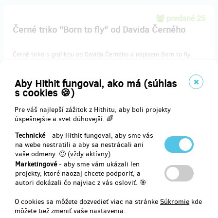
predané 25
Černé triko "Born to fly" od Davida Černého
Černé triko s grafikou od Davida Černého a nápisem Born to fly.
Kvalitní bavlna.
Aby Hithit fungoval, ako má (súhlas
s cookies 🍪)
Nezapomeňte uvést velikost (XS-S-M-L-XL).
Pre váš najlepší zážitok z Hithitu, aby boli projekty
úspešnejšie a svet dúhovejší. 🌈
Doručenia odmeny: na adresu, do štvrť roka po ukončení projektu
na Hithitu
Technické
- aby Hithit fungoval, aby sme vás
41,31 €
na webe nestratili a aby sa nestrácali ani
(
1 000 Kč
)
vaše odmeny. 🙂 (vždy aktívny)
Marketingové
- aby sme vám ukázali len
projekty, ktoré naozaj chcete podporiť, a
autori dokázali čo najviac z vás osloviť. 🎯
zostáva 142
z 150
Vaše jméno na letadle - přistupuji v Americe
O cookies sa môžete dozvedieť viac na stránke
Súkromie
kde
môžete tiež zmeniť vaše nastavenia.