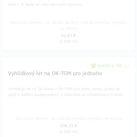
letěl J. A. Baťa se svou obchodní výpravou.
Doručenia odmeny: na adresu, do štvrť roka po ukončení projektu
na Hithitu
82,61 €
(
2 000 Kč
)
zostáva 38
z 40
Vyhlídkový let na OK-TGM pro jednoho
Vyhlídkoý let na 20 minut s OK-TGM pro jednu osobu (poletí se
ještě s dalšími podporovateli) z někerého ze středočeských letišť.
Doručenia odmeny: do roka po ukončení projektu na Hithitu
206,53 €
(
5 000 Kč
)