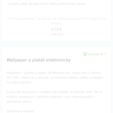
- prosím uvést do poznámky Vámi preferovanou barvu.
Doručenia odmeny: na adresu, do mesiaca po ukončení projektu na
Hithitu
4,13 €
(
100 Kč
)
predané 7
Wallpaper a plakát elektronicky
Wallpaper - grafika s logem okřídleného lva, trasou letu a fotkou
OK-TGM. Jedná se o obrázek, ze kterého můžete udělat wallpaper
na svém počítači.
Současně dostanete e-mailem také plakát ve formátu PDF. Ten si
můžete vytisknout v jakékoliv velikosti a pro vlastní použití v
jakémkoliv počtu.
Zasíláme e-mailem.