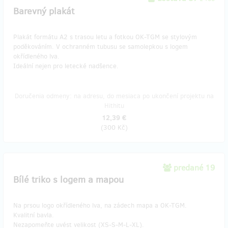
Barevný plakát
Plakát formátu A2 s trasou letu a fotkou OK-TGM se stylovým
poděkováním. V ochranném tubusu se samolepkou s logem
okřídleného lva.
Ideální nejen pro letecké nadšence.
Doručenia odmeny: na adresu, do mesiaca po ukončení projektu na
Hithitu
12,39 €
(
300 Kč
)
predané 19
Bílé triko s logem a mapou
Na prsou logo okřídleného lva, na zádech mapa a OK-TGM.
Kvalitní bavla.
Nezapomeňte uvést velikost (XS-S-M-L-XL).