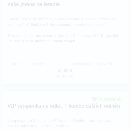
Vaše jméno na letadle
Chcete, aby Vaše jméno bylo nalepeno na OK-TGM a letělo také
kolem světa? Maličkost! Nezapomeňte nám ho ale napsat!
Tuto odměnu je možné čerpat jen do 22. července 2018 - později
už nestiheneme jméno na letadlo nalepit.
Doručenia odmeny: do mesiaca po ukončení projektu na Hithitu
61,96 €
(
1 500 Kč
)
Vypredané!!
VIP vstupenka na odlet + kombo dalších odměn
Vstupenka pro 2 osoby do VIP stanu při odletu, obsahuje také
plakát, samolepku, klíčenku a nášivku.