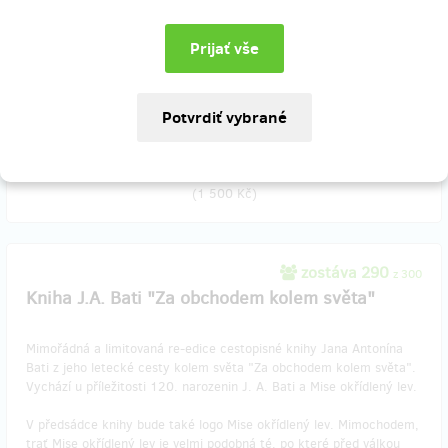
Chcete, aby Vaše jméno bylo nalepeno na OK-TGM, ale nestihli jste
odlet z České republiky? Maličkost! Můžete přistoupit v Americe a
my vaše jméno na letadlo přidáme za velkou louží. Nezapomeňte
nám ho napsat do poznámky.
Doručenia odmeny: do mesiaca po ukončení projektu na Hithitu
61,96 €
(
1 500 Kč
)
zostáva 290
z 300
Kniha J.A. Bati "Za obchodem kolem světa"
Mimořádná a limitovaná re-edice cestopisné knihy Jana Antonína
Bati z jeho letecké cesty kolem světa "Za obchodem kolem světa".
Vychází u příležitosti 120. narozenin J. A. Bati a Mise okřídlený lev.
V předsádce knihy bude také logo Mise okřídlený lev. Mimochodem,
trať Mise okřídlený lev je velmi podobná té, po které před válkou