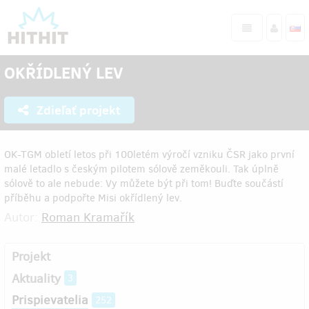
OKŘÍDLENÝ LEV
Zdieľať projekt
OK-TGM obletí letos při 100letém výročí vzniku ČSR jako první
malé letadlo s českým pilotem sólově zeměkouli. Tak úplně
sólově to ale nebude: Vy můžete být při tom! Buďte součástí
příběhu a podpořte Misi okřídlený lev.
Autor:
Roman Kramařík
Projekt
Aktuality
3
Prispievatelia
252