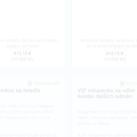
nia odmeny: do roka po ukončení
Doručenia odmeny: na adresu, 
projektu na Hithitu
po ukončení projektu na Hit
412,12 €
412,12 €
(
10 000 Kč
)
(
10 000 Kč
)
Vypredané!!
Vypre
jméno na letadle
VIP vstupenka na odlet
kombo dalších odměn
 aby Vaše jméno bylo nalepeno
GM a letělo také kolem světa?
Vstupenka pro 2 osoby do VIP st
st! Nezapomeňte nám ho ale
odletu, obsahuje také plakát, sa
klíčenku a nášivku.
měnu je možné čerpat jen do 22.
V.I.P. vstupenku na odlet je mož