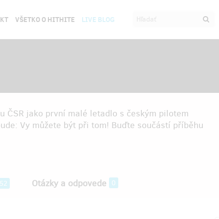
EKT
VŠETKO O HITHITE
LIVE BLOG
ku ČSR jako první malé letadlo s českým pilotem
bude: Vy můžete být při tom! Buďte součástí příběhu
Otázky a odpovede
0
52