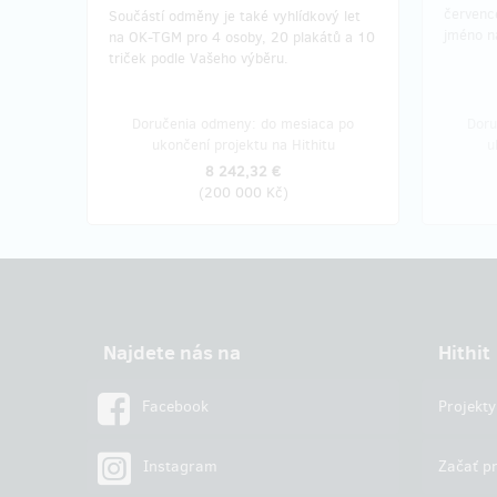
červenc
Součástí odměny je také vyhlídkový let
jméno na
na OK-TGM pro 4 osoby, 20 plakátů a 10
triček podle Vašeho výběru.
Doručenia odmeny: do mesiaca po
Doru
ukončení projektu na Hithitu
u
8 242,32 €
(
200 000 Kč
)
Najdete nás na
Hithit
Facebook
Projekty
Instagram
Začať pr