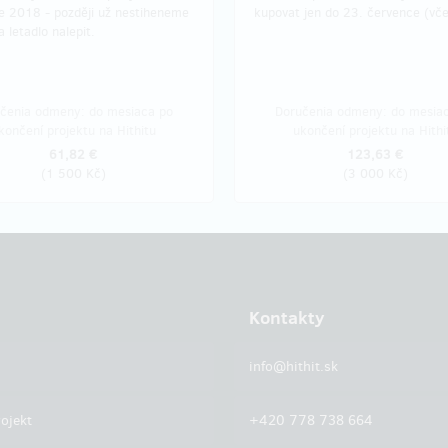
e 2018 - později už nestiheneme
kupovat jen do 23. července (vče
 letadlo nalepit.
čenia odmeny: do mesiaca po
Doručenia odmeny: do mesia
končení projektu na Hithitu
ukončení projektu na Hithi
61,82 €
123,63 €
(
1 500 Kč
)
(
3 000 Kč
)
Kontakty
info@hithit.sk
ojekt
+420 778 738 664