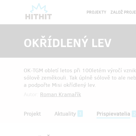
PROJEKTY
ZALOŽ PROJ
OKŘÍDLENÝ LEV
OK-TGM obletí letos při 100letém výročí vzni
sólově zeměkouli. Tak úplně sólově to ale ne
a podpořte Misi okřídlený lev.
Autor:
Roman Kramařík
Projekt
Aktuality
Prispievatelia
3
2