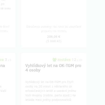
, po
 se svou
o štvrť
Doručenia odmeny: do roka po ukončení
ithitu
projektu na Hithitu
206,06 €
(
5 000 Kč
)
va 3
zostáva 12
z 5
z 20
 na
Vyhlídkový let na OK-TGM pro
4 osoby
Vyhlídkový let na OK-TGM pro čtyři
o
osoby na 20 minut z některého ze
 Vaší
středočeských letišť a uvedení jména
Vaší skupiny (rodina, parta apod.) na
letadle mezi jmény podporovatelů.