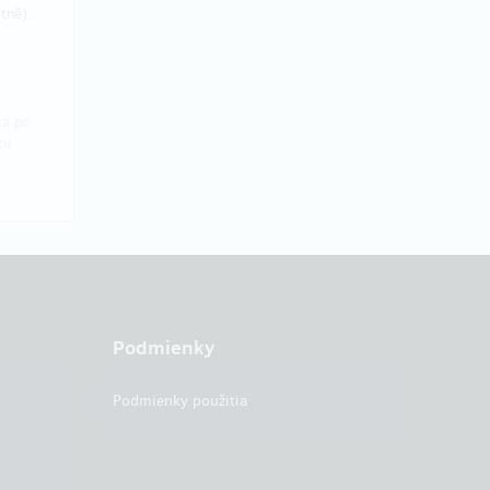
tně).
ca po
tu
Podmienky
Podmienky použitia