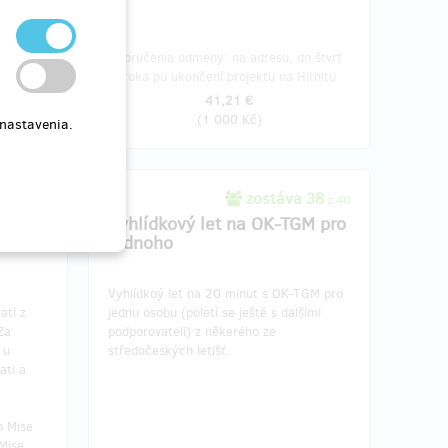
o štvrť
Doručenia odmeny: na adresu, do štvrť
ithitu
roka po ukončení projektu na Hithitu
41,21 €
(
1 000 Kč
)
 nastavenia.
290
zostáva 38
z 300
z 40
chodem
Vyhlídkový let na OK-TGM pro
jednoho
Vyhlídkoý let na 20 minut s OK-TGM pro
ati z
jednu osobu (poletí se ještě s dalšími
Za
podporovateli) z někerého ze
 u
středočeských letišť.
ati a
o Mise
Mise