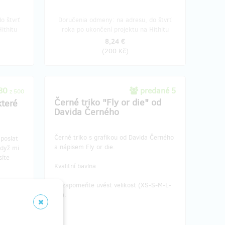
o štvrť
Doručenia odmeny: na adresu, do štvrť
ithitu
roka po ukončení projektu na Hithitu
8,24 €
(
200 Kč
)
480
predané 5
z 500
Černé triko "Fly or die" od
které
Davida Černého
Černé triko s grafikou od Davida Černého
poslat
a nápisem Fly or die.
když mi
síte
Kvalitní bavlna.
Nezapomeňte uvést velikost (XS-S-M-L-
ystému
XL).
ce
eská
ámi