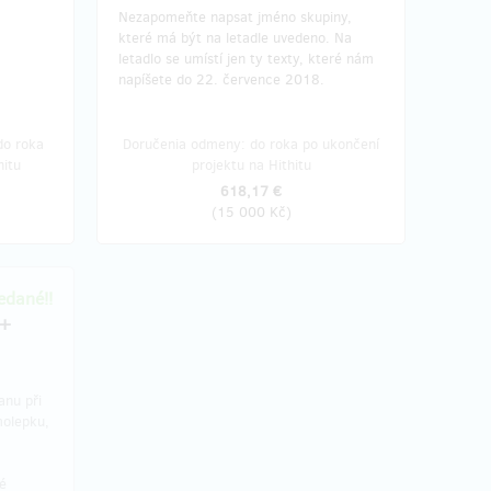
Nezapomeňte napsat jméno skupiny,
které má být na letadle uvedeno. Na
letadlo se umístí jen ty texty, které nám
napíšete do 22. července 2018.
do roka
Doručenia odmeny: do roka po ukončení
hitu
projektu na Hithitu
618,17 €
(
15 000 Kč
)
dané!!
 +
anu při
molepku,
né