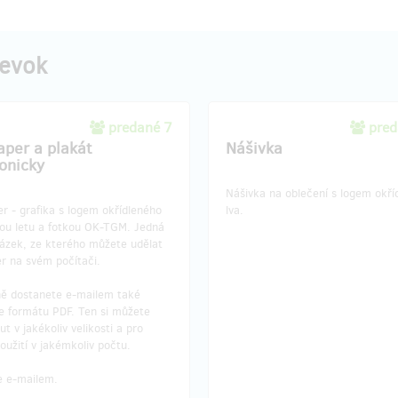
pevok
predané 7
pred
aper a plakát
Nášivka
ronicky
Nášivka na oblečení s logem okří
r - grafika s logem okřídleného
lva.
sou letu a fotkou OK-TGM. Jedná
rázek, ze kterého můžete udělat
r na svém počítači.
ě dostanete e-mailem také
ve formátu PDF. Ten si můžete
ut v jakékoliv velikosti a pro
použití v jakémkoliv počtu.
e e-mailem.