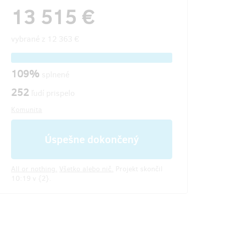
13 515 €
vybrané z
12 363 €
109%
splnené
252
ľudí prispelo
Komunita
Úspešne dokončený
All or nothing.
Všetko alebo nič.
Projekt skončil
10:19 v {2}.