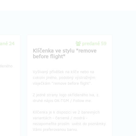
ané 24
predané 59
Klíčenka ve stylu "remove
before flight"
dleného
Vyšívaný přívěšek na klíče nebo na
cokoliv jiného, podobný výstražným
vlaječkám "remove before flight".
Z jedné strany logo okřídleného lva, z
druhé nápis OK-TGM / Follow me.
Klíčenka je k dispozici ve 2 barevných
variantách - červená / modrá -
nezapomeňte prosím uvést do poznámky
Vámi preferovanou barvu.