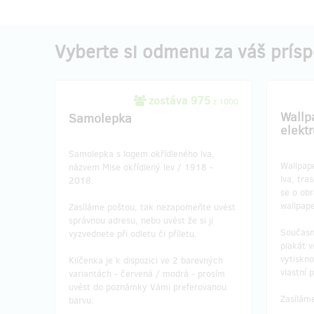
Vyberte si odmenu za váš prís
zostáva 975
z 1000
Wallp
Samolepka
elekt
Samolepka s logem okřídleného lva,
Wallpape
názvem Mise okřídlený lev / 1918 -
lva, tra
2018.
se o ob
wallpape
Zasíláme poštou, tak nezapomeňte uvést
správnou adresu, nebo uvést že si ji
Současn
vyzvednete při odletu či příletu.
plakát 
vytiskno
Klíčenka je k dispozici ve 2 barevných
vlastní 
variantách - červená / modrá - prosím
uvést do poznámky Vámi preferovanou
Zasílám
barvu.