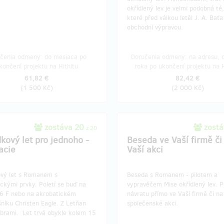
okřídlený lev je velmi podobná té
které před válkou letěl J. A. Baťa
obchodní výpravou.
čenia odmeny: do mesiaca po
Doručenia odmeny: na adresu, d
končení projektu na Hithitu
roka po ukončení projektu na H
61,82 €
82,42 €
(
1 500 Kč
)
(
2 000 Kč
)
zostáva 20
zostá
z 20
dkový let pro jednoho -
Beseda ve Vaší firmě či
acie
Vaší akci
ový let s Romanem s
Beseda s Romanem - pilotem a
ckými prvky. Poletí se buď na
vypravěčem Mise okřídlený lev. P
26 F nebo na akrobatickém
návratu přímo ve Vaší firmě či na
níku Christen Eagle. Z Letňan
společenské akci.
íbrami. Let trvá obykle kolem 15