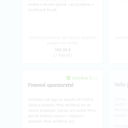
nedělá v letadle špatně. Let proběhne v
Havlíčkově Brodě.
Doručenia odmeny: do roka po ukončení
Doruče
projektu na Hithitu
309,09 €
(
7 500 Kč
)
zostáva 5
z 5
Vaše 
Firemní sponzorství
Chcete,
Umístěte své logo na letadle OK-TGM a
na OK-T
užívejte podporu Mise okřídlený lev ve
Maličko
vlastní propagaci (pouze pro slušné firmy,
napsat!
jejichž hodnoty nejsou v rozporu s
posláním Mise okřídlený lev).
Tuto od