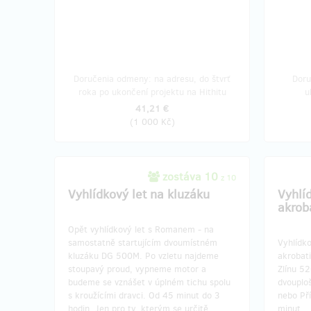
Doručenia odmeny: na adresu, do štvrť
Doru
roka po ukončení projektu na Hithitu
u
41,21 €
(
1 000 Kč
)
zostáva 10
z 10
Vyhlídkový let na kluzáku
Vyhlí
akrob
Opět vyhlídkový let s Romanem - na
samostatně startujícím dvoumístném
Vyhlídk
kluzáku DG 500M. Po vzletu najdeme
akrobati
stoupavý proud, vypneme motor a
Zlínu 5
budeme se vznášet v úplném tichu spolu
dvouploš
s kroužícími dravci. Od 45 minut do 3
nebo Př
hodin. Jen pro ty, kterým se určitě
minut.