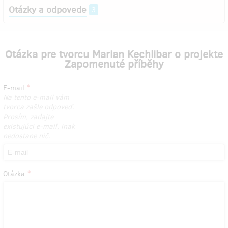
Otázky a odpovede
3
Otázka pre tvorcu Marian Kechlibar o projekte
Zapomenuté příběhy
E-mail
Na tento e-mail vám
tvorca zašle odpoveď.
Prosím, zadajte
existujúci e-mail, inak
nedostane nič.
Otázka