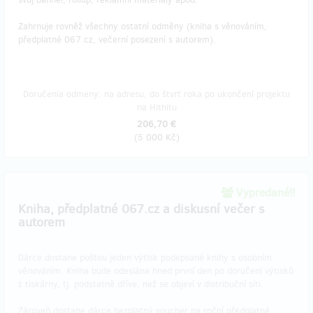
Zahrnuje rovněž všechny ostatní odměny (kniha s věnováním,
předplatné 067.cz, večerní posezení s autorem).
Doručenia odmeny: na adresu, do štvrť roka po ukončení projektu
na Hithitu
206,70 €
(
5 000 Kč
)
Vypredané!!
Kniha, předplatné 067.cz a diskusní večer s
autorem
Dárce dostane poštou jeden výtisk podepsané knihy s osobním
věnováním. Kniha bude odeslána hned první den po doručení výtisků
z tiskárny, tj. podstatně dříve, než se objeví v distribuční síti.
Zároveň dostane dárce bezplatný voucher na roční předplatné