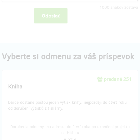
1000
znakov zostáva
Odoslať
Vyberte si odmenu za váš príspevok
predané 251
Kniha
Dárce dostane poštou jeden výtisk knihy, nejpozději do čtvrt roku
od doručení výtisků z tiskárny.
Doručenia odmeny: na adresu, do štvrť roka po ukončení projektu
na Hithitu