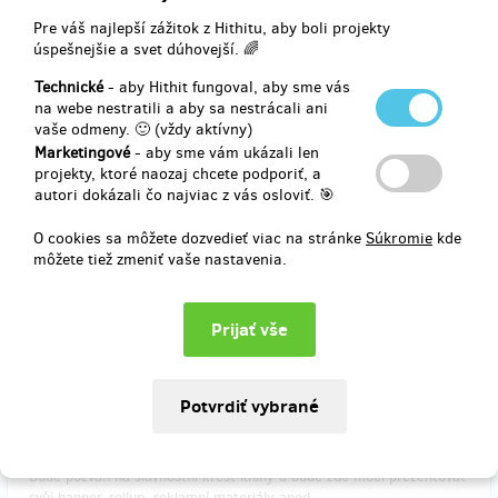
Pre váš najlepší zážitok z Hithitu, aby boli projekty
Dárce dostane poštou jeden výtisk podepsané knihy s osobním
úspešnejšie a svet dúhovejší. 🌈
věnováním. Kniha bude odeslána hned první den po doručení výtisků
z tiskárny, tj. podstatně dříve, než se objeví v distribuční síti.
Technické
- aby Hithit fungoval, aby sme vás
na webe nestratili a aby sa nestrácali ani
Zároveň dostane dárce bezplatný voucher na roční předplatné
vaše odmeny. 🙂 (vždy aktívny)
časopisu 067.cz (běžná cena 900 Kč).
Marketingové
- aby sme vám ukázali len
projekty, ktoré naozaj chcete podporiť, a
autori dokázali čo najviac z vás osloviť. 🎯
Doručenia odmeny: na adresu, do štvrť roka po ukončení projektu
na Hithitu
O cookies sa môžete dozvedieť viac na stránke
Súkromie
kde
môžete tiež zmeniť vaše nastavenia.
41,34 €
(
1 000 Kč
)
zostáva 8
z 10
Partner projektu
Dárce bude uveden v knize a na její obálce jako partner projektu.
Bude pozván na slavnostní křest knihy a bude zde moci prezentovat
svůj banner, rollup, reklamní materiály apod.