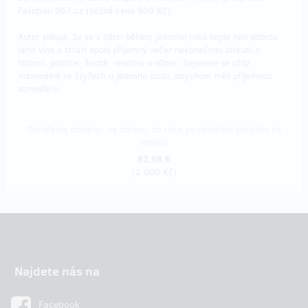
časopisu 067.cz (běžná cena 900 Kč).
Autor slibuje, že se s dárci během jednoho roku sejde nad dobrou
lahví vína a stráví spolu příjemný večer nekonečnou diskusí o
historii, politice, životě, vesmíru a vůbec. Sejdeme se vždy
maximálně ve čtyřech u jednoho stolu, abychom měli příjemnou
atmosféru.
Doručenia odmeny: na adresu, do roka po ukončení projektu na
Hithitu
82,68 €
(
2 000 Kč
)
Najdete nás na
Facebook