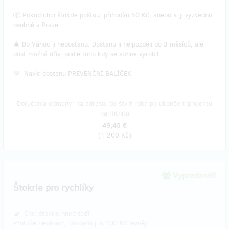
📦 Pokud chci štokrle poštou, přihodím 50 Kč, anebo si ji vyzvednu
osobně v Praze.
🎄 Do Vánoc ji nedostanu. Dostanu ji nejpozději do 3 měsíců, ale
dost možná dřív, podle toho kdy se stihne vyrobit.
💛 Navíc dostanu PREVENČNÍ BALÍČEK
Doručenia odmeny: na adresu, do štvrť roka po ukončení projektu
na Hithitu
49,45 €
(
1 200 Kč
)
Vypredané!!
Štokrle pro rychlíky
🚽 Chci štokrle hned teď!
Protože neváhám, dostanu ji o 400 Kč levněji.