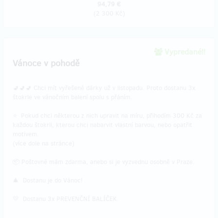
94,79 €
(
2 300 Kč
)
Vypredané!!
Vánoce v pohodě
🚽🚽🚽 Chci mít vyřešené dárky už v listopadu. Proto dostanu 3x
štokrle ve vánočním balení spolu s přáním.
⭐ Pokud chci některou z nich upravit na míru, přihodím 300 Kč za
každou štokrli, kterou chci nabarvit vlastní barvou, nebo opatřit
motivem.
(více dole na stránce)
📦 Poštovné mám zdarma, anebo si je vyzvednu osobně v Praze.
🎄 Dostanu je do Vánoc!
💛 Dostanu 3x PREVENČNÍ BALÍČEK.