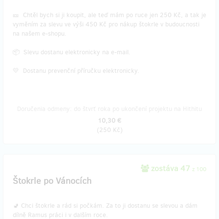
🎫 Chtěl bych si ji koupit, ale teď mám po ruce jen 250 Kč, a tak je
vyměním za slevu ve výši 450 Kč pro nákup štokrle v budoucnosti
na našem e-shopu.
📦 Slevu dostanu elektronicky na e-mail.
💛 Dostanu prevenční příručku elektronicky.
Doručenia odmeny: do štvrť roka po ukončení projektu na Hithitu
10,30 €
(
250 Kč
)
zostáva 47
z 100
Štokrle po Vánocích
🚽 Chci štokrle a rád si počkám. Za to ji dostanu se slevou a dám
dílně Ramus práci i v dalším roce.