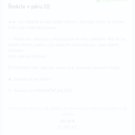
Štokrle v páru III
🚽🚽 Chci štokrle a navíc znám někoho, kdo taky chodí na záchod.
Proto chci hned dva kousky.
⭐ Pokud chci některou z nich upravit na míru, přihodím 300 Kč za
každou štokrli, kterou chci nabarvit vlastní barvou, nebo opatřit
motivem.
(více dole na stránce)
📦 Poštovné mám zdarma, anebo si je vyzvednu osobně v Praze.
🎄 Dostanu je do Vánoc!
💛 Dostanu 2x PREVENČNÍ BALÍČEK.
Doručenia odmeny: na adresu, do mesiaca po ukončení projektu na
Hithitu
92,73 €
(
2 250 Kč
)