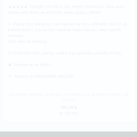
🚽🚽🚽🚽🚽 Nebojím se toho a chci hned 5 štokrlí pro celou svou
rodinu nebo firmu ve vánočním balení spolu s přáním.
⭐ Pokud chci některou z nich upravit na míru, přihodím 300 Kč za
každou štokrli, kterou chci nabarvit vlastní barvou, nebo opatřit
motivem.
(více dole na stránce)
📦 Poštovné mám zdarma, anebo si je vyzvednu osobně v Praze.
🎄 Dostanu je do Vánoc!
💛 Dostanu 5x PREVENČNÍ BALÍČEK.
Doručenia odmeny: na adresu, do mesiaca po ukončení projektu na
Hithitu
195,76 €
(
4 750 Kč
)