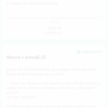
💛 Dostanu 3x PREVENČNÍ BALÍČEK.
Doručenia odmeny: na adresu, do mesiaca po ukončení projektu na
Hithitu
121,57 €
(
2 950 Kč
)
Vypredané!!
Vánoce v pohodě III
🚽🚽🚽 Chci mít vyřešené dárky už v listopadu. Proto dostanu 3x
štokrle ve vánočním balení spolu s přáním.
⭐ Pokud chci některou z nich upravit na míru, přihodím 300 Kč za
každou štokrli, kterou chci nabarvit vlastní barvou, nebo opatřit
motivem.
(více dole na stránce)
📦 Poštovné mám zdarma, anebo si je vyzvednu osobně v Praze.