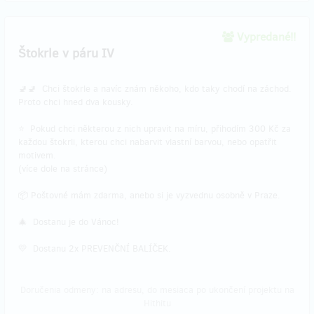
Vypredané!!
Štokrle v páru IV
🚽🚽 Chci štokrle a navíc znám někoho, kdo taky chodí na záchod.
Proto chci hned dva kousky.
⭐ Pokud chci některou z nich upravit na míru, přihodím 300 Kč za
každou štokrli, kterou chci nabarvit vlastní barvou, nebo opatřit
motivem.
(více dole na stránce)
📦 Poštovné mám zdarma, anebo si je vyzvednu osobně v Praze.
🎄 Dostanu je do Vánoc!
💛 Dostanu 2x PREVENČNÍ BALÍČEK.
Doručenia odmeny: na adresu, do mesiaca po ukončení projektu na
Hithitu