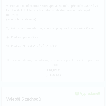
⭐ Pokud chci některou z nich upravit na míru, přihodím 300 Kč za
každou štokrli, kterou chci nabarvit vlastní barvou, nebo opatřit
motivem.
(více dole na stránce)
📦 Poštovné mám zdarma, anebo si je vyzvednu osobně v Praze.
🎄 Dostanu je do Vánoc!
💛 Dostanu 3x PREVENČNÍ BALÍČEK.
Doručenia odmeny: na adresu, do mesiaca po ukončení projektu na
Hithitu
129,82 €
(
3 150 Kč
)
Vypredané!!
Vylepši 5 záchodů