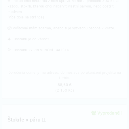
⭐ Pokud chci některou z nich upravit na míru, přihodím 300 Kč za
každou štokrli, kterou chci nabarvit vlastní barvou, nebo opatřit
motivem.
(více dole na stránce)
📦 Poštovné mám zdarma, anebo si je vyzvednu osobně v Praze.
🎄 Dostanu je do Vánoc!
💛 Dostanu 2x PREVENČNÍ BALÍČEK.
Doručenia odmeny: na adresu, do mesiaca po ukončení projektu na
Hithitu
88,60 €
(
2 150 Kč
)
Vypredané!!
Štokrle v páru II