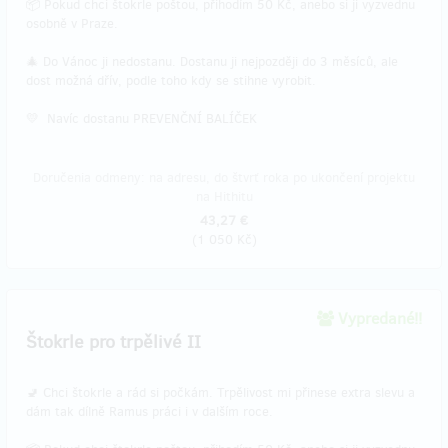
📦 Pokud chci štokrle poštou, přihodím 50 Kč, anebo si ji vyzvednu
osobně v Praze.
🎄 Do Vánoc ji nedostanu. Dostanu ji nejpozději do 3 měsíců, ale
dost možná dřív, podle toho kdy se stihne vyrobit.
💛 Navíc dostanu PREVENČNÍ BALÍČEK
Doručenia odmeny: na adresu, do štvrť roka po ukončení projektu
na Hithitu
43,27 €
(
1 050 Kč
)
Vypredané!!
Štokrle pro trpělivé II
🚽 Chci štokrle a rád si počkám. Trpělivost mi přinese extra slevu a
dám tak dílně Ramus práci i v dalším roce.