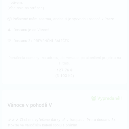
motivem.
(více dole na stránce)
📦 Poštovné mám zdarma, anebo si je vyzvednu osobně v Praze.
🎄 Dostanu je do Vánoc!
💛 Dostanu 3x PREVENČNÍ BALÍČEK.
Doručenia odmeny: na adresu, do mesiaca po ukončení projektu na
Hithitu
127,76 €
(
3 100 Kč
)
Vypredané!!
Vánoce v pohodě V
🚽🚽🚽 Chci mít vyřešené dárky už v listopadu. Proto dostanu 3x
štokrle ve vánočním balení spolu s přáním.