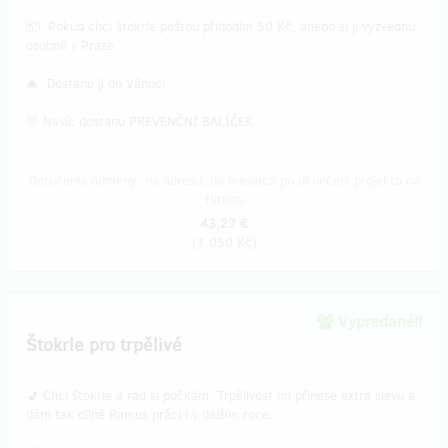
📦 Pokud chci štokrle poštou přihodím 50 Kč, anebo si ji vyzvednu
osobně v Praze.
🎄 Dostanu ji do Vánoc!
💛 Navíc dostanu PREVENČNÍ BALÍČEK.
Doručenia odmeny: na adresu, do mesiaca po ukončení projektu na
Hithitu
43,27 €
(
1 050 Kč
)
Vypredané!!
Štokrle pro trpělivé
🚽 Chci štokrle a rád si počkám. Trpělivost mi přinese extra slevu a
dám tak dílně Ramus práci i v dalším roce.