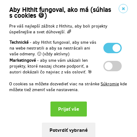
Aby Hithit fungoval, ako má (súhlas
🎄 Dostanu ji do Vánoc!
s cookies 🍪)
💛 Navíc dostanu PREVENČNÍ BALÍČEK.
Pre váš najlepší zážitok z Hithitu, aby boli projekty
úspešnejšie a svet dúhovejší. 🌈
Doručenia odmeny: na adresu, do mesiaca po ukončení projektu na
Technické
- aby Hithit fungoval, aby sme vás
Hithitu
na webe nestratili a aby sa nestrácali ani
63,88 €
vaše odmeny. 🙂 (vždy aktívny)
(
1 550 Kč
)
Marketingové
- aby sme vám ukázali len
projekty, ktoré naozaj chcete podporiť, a
autori dokázali čo najviac z vás osloviť. 🎯
Vypredané!!
O cookies sa môžete dozvedieť viac na stránke
Súkromie
kde
Štokrle na míru II
môžete tiež zmeniť vaše nastavenia.
⭐ Chci něco extra!
Vyberu si vlastní barevný odstín podle mých představ,
ANEBO
si nechám na štokrli laserem vypálit vlastní motiv, citát nebo
obrázek.