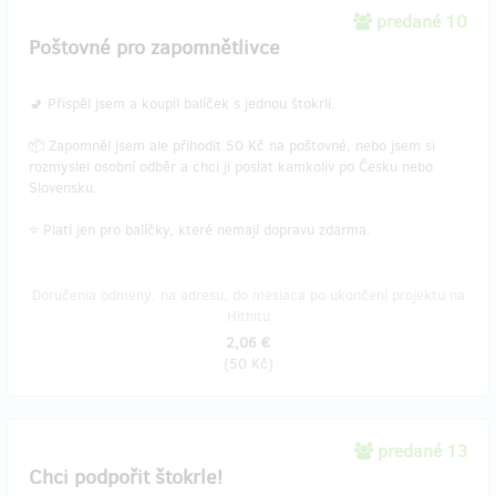
predané 10
Poštovné pro zapomnětlivce
🚽 Přispěl jsem a koupil balíček s jednou štokrlí.
📦 Zapomněl jsem ale přihodit 50 Kč na poštovné, nebo jsem si
rozmyslel osobní odběr a chci ji poslat kamkoliv po Česku nebo
Slovensku.
⭐ Platí jen pro balíčky, které nemají dopravu zdarma.
Doručenia odmeny: na adresu, do mesiaca po ukončení projektu na
Hithitu
2,06 €
(
50 Kč
)
predané 13
Chci podpořit štokrle!