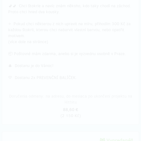
🚽🚽 Chci štokrle a navíc znám někoho, kdo taky chodí na záchod.
Proto chci hned dva kousky.
⭐ Pokud chci některou z nich upravit na míru, přihodím 300 Kč za
každou štokrli, kterou chci nabarvit vlastní barvou, nebo opatřit
motivem.
(více dole na stránce)
📦 Poštovné mám zdarma, anebo si je vyzvednu osobně v Praze.
🎄 Dostanu je do Vánoc!
💛 Dostanu 2x PREVENČNÍ BALÍČEK.
Doručenia odmeny: na adresu, do mesiaca po ukončení projektu na
Hithitu
88,60 €
(
2 150 Kč
)
Vypredané!!