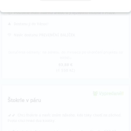
(více dole na stránce)
📦 Poštovné mám zdarma anebo si ji vyzvednu osobně v Praze.
🎄 Dostanu ji do Vánoc!
💛 Navíc dostanu PREVENČNÍ BALÍČEK.
Doručenia odmeny: na adresu, do mesiaca po ukončení projektu na
Hithitu
63,88 €
(
1 550 Kč
)
Vypredané!!
Štokrle v páru
🚽🚽 Chci štokrle a navíc znám někoho, kdo taky chodí na záchod.
Proto chci hned dva kousky.