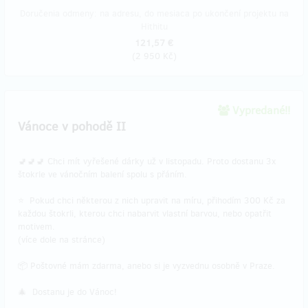
Doručenia odmeny: na adresu, do mesiaca po ukončení projektu na
Hithitu
121,57 €
(
2 950 Kč
)
Vypredané!!
Vánoce v pohodě II
🚽🚽🚽 Chci mít vyřešené dárky už v listopadu. Proto dostanu 3x
štokrle ve vánočním balení spolu s přáním.
⭐ Pokud chci některou z nich upravit na míru, přihodím 300 Kč za
každou štokrli, kterou chci nabarvit vlastní barvou, nebo opatřit
motivem.
(více dole na stránce)
📦 Poštovné mám zdarma, anebo si je vyzvednu osobně v Praze.
🎄 Dostanu je do Vánoc!