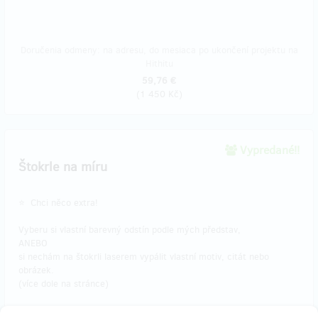
Doručenia odmeny: na adresu, do mesiaca po ukončení projektu na
Hithitu
59,76 €
(
1 450 Kč
)
Vypredané!!
Štokrle na míru
⭐ Chci něco extra!
Vyberu si vlastní barevný odstín podle mých představ,
ANEBO
si nechám na štokrli laserem vypálit vlastní motiv, citát nebo
obrázek.
(více dole na stránce)
📦 Poštovné mám zdarma anebo si ji vyzvednu osobně v Praze.