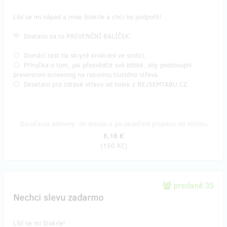
Líbí se mi nápad a mise štokrle a chci ho podpořit!
💛 Dostanu za to PREVENČNÍ BALÍČEK:
⚪ Domácí test na skryté krvácení ve stolici.
⚪ Příručka o tom, jak přesvědčit své blízké, aby podstoupili
preventivní screening na rakovinu tlustého střeva.
⚪ Desetaro pro zdravé střevo od holek z NEJSEMTABU.CZ
Doručenia odmeny: do mesiaca po ukončení projektu na Hithitu
6,18 €
(
150 Kč
)
predané 35
Nechci slevu zadarmo
Líbí se mi štokrle!