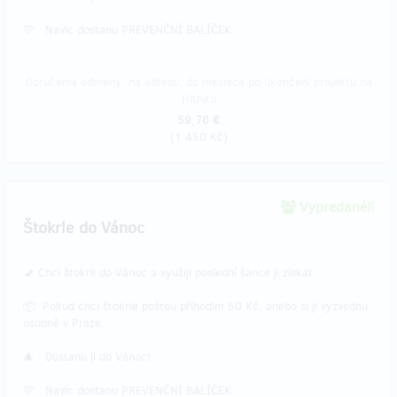
💛 Navíc dostanu PREVENČNÍ BALÍČEK.
Doručenia odmeny: na adresu, do mesiaca po ukončení projektu na
Hithitu
59,76 €
(
1 450 Kč
)
Vypredané!!
Štokrle do Vánoc
🚽 Chci štokrli do Vánoc a využiji poslední šance ji získat.
📦 Pokud chci štokrle poštou přihodím 50 Kč, anebo si ji vyzvednu
osobně v Praze.
🎄 Dostanu ji do Vánoc!
💛 Navíc dostanu PREVENČNÍ BALÍČEK.