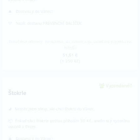
🎄 Dostanu ji do Vánoc!
💛 Navíc dostanu PREVENČNÍ BALÍČEK.
Doručenia odmeny: na adresu, do mesiaca po ukončení projektu na
Hithitu
51,51 €
(
1 250 Kč
)
Vypredané!!
Štokrle
🚽 Nestihl jsem slevy, ale chci štokrli do Vánoc.
📦 Pokud chci štokrle poštou přihodím 50 Kč, anebo si ji vyzvednu
osobně v Praze.
🎄 Dostanu ji do Vánoc!