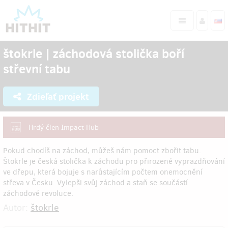
štokrle | záchodová stolička boří
střevní tabu
Zdieľať projekt
Hrdý člen Impact Hub
Pokud chodíš na záchod, můžeš nám pomoct zbořit tabu.
Štokrle je česká stolička k záchodu pro přirozené vyprazdňování
ve dřepu, která bojuje s narůstajícím počtem onemocnění
střeva v Česku. Vylepši svůj záchod a staň se součástí
záchodové revoluce.
Autor:
štokrle