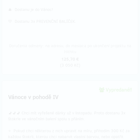
🎄 Dostanu je do Vánoc!
💛 Dostanu 3x PREVENČNÍ BALÍČEK.
Doručenia odmeny: na adresu, do mesiaca po ukončení projektu na
Hithitu
125,70 €
(
3 050 Kč
)
Vypredané!!
Vánoce v pohodě IV
🚽🚽🚽 Chci mít vyřešené dárky už v listopadu. Proto dostanu 3x
štokrle ve vánočním balení spolu s přáním.
⭐ Pokud chci některou z nich upravit na míru, přihodím 300 Kč za
každou štokrli, kterou chci nabarvit vlastní barvou, nebo opatřit