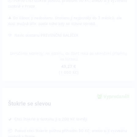
📦 Pokud chci štokrle poštou, přihodím 50 Kč, anebo si ji vyzvednu
osobně v Praze.
🎄 Do Vánoc ji nedostanu. Dostanu ji nejpozději do 3 měsíců, ale
dost možná dřív, podle toho kdy se stihne vyrobit.
💛 Navíc dostanu PREVENČNÍ BALÍČEK
Doručenia odmeny: na adresu, do štvrť roka po ukončení projektu
na Hithitu
43,27 €
(
1 050 Kč
)
Vypredané!!
Štokrle se slevou
🚽 Chci štokrle a dostanu ji o 200 Kč levněji.
📦 Pokud chci štokrle poštou přihodím 50 Kč, anebo si ji vyzvednu
osobně v Praze.