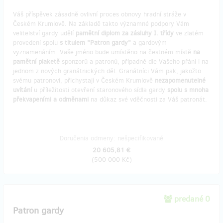
Váš příspěvek zásadně ovlivní proces obnovy hradní stráže v
Českém Krumlově. Na základě takto významné podpory Vám
velitelství gardy udělí
pamětní diplom za zásluhy I. třídy
ve zlatém
provedení spolu
s titulem "Patron gardy"
a gardovým
vyznamenáním. Vaše jméno bude umístěno na čestném místě
na
pamětní plaketě
sponzorů a patronů, případně dle Vašeho přání i na
jednom z nových granátnických děl. Granátníci Vám pak, jakožto
svému patronovi, přichystají v Českém Krumlově
nezapomenutelné
uvítání
u příležitosti otevření staronového sídla gardy
spolu s mnoha
překvapeními a odměnami
na důkaz své vděčnosti za Váš patronát.
Doručenia odmeny: nešpecifikované
20 605,81 €
(
500 000 Kč
)
predané 0
Patron gardy