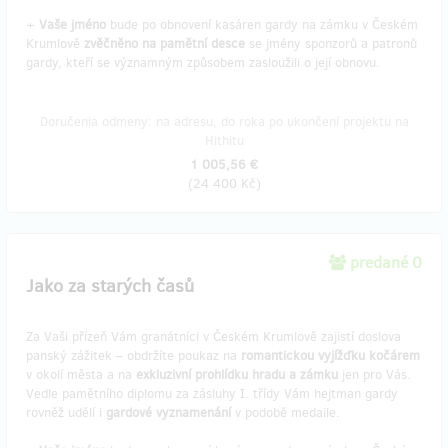
+
Vaše jméno
bude po obnovení kasáren gardy na zámku v Českém
Krumlově
zvěčněno na pamětní desce
se jmény sponzorů a patronů
gardy, kteří se významným způsobem zasloužili o její obnovu.
Doručenia odmeny: na adresu, do roka po ukončení projektu na
Hithitu
1 005,56 €
(
24 400 Kč
)
predané 0
Jako za starých časů
Za Vaši přízeň Vám granátníci v Českém Krumlově zajistí doslova
panský zážitek – obdržíte poukaz na
romantickou vyjížďku kočárem
v okolí města a na
exkluzivní prohlídku hradu a zámku
jen pro Vás.
Vedle pamětního diplomu za zásluhy I. třídy Vám hejtman gardy
rovněž udělí i
gardové vyznamenání
v podobě medaile.