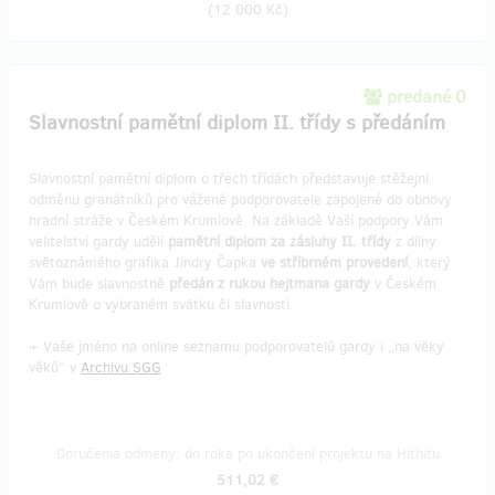
(
12 000 Kč
)
predané 0
Slavnostní pamětní diplom II. třídy s předáním
Slavnostní pamětní diplom o třech třídách představuje stěžejní
odměnu granátníků pro vážené podporovatele zapojené do obnovy
hradní stráže v Českém Krumlově. Na základě Vaší podpory Vám
velitelství gardy udělí
pamětní diplom za zásluhy II. třídy
z dílny
světoznámého grafika Jindry Čapka
ve stříbrném provedení
, který
Vám bude slavnostně
předán z rukou hejtmana gardy
v Českém
Krumlově o vybraném svátku či slavnosti.
+ Vaše jméno na online seznamu podporovatelů gardy i „na věky
věků“ v
Archivu SGG
Doručenia odmeny: do roka po ukončení projektu na Hithitu
511,02 €