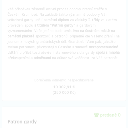
Váš příspěvek zásadně ovlivní proces obnovy hradní stráže v
Českém Krumlově. Na základě takto významné podpory Vám
velitelství gardy udělí
pamětní diplom za zásluhy I. třídy
ve zlatém
provedení spolu
s titulem "Patron gardy"
a gardovým
vyznamenáním. Vaše jméno bude umístěno
na čestném místě na
pamětní plaketě
sponzorů a patronů, případně dle Vašeho přání i na
jednom z nových granátnických děl. Granátníci Vám pak, jakožto
svému patronovi, přichystají v Českém Krumlově
nezapomenutelné
uvítání
u příležitosti otevření staronového sídla gardy
spolu s mnoha
překvapeními a odměnami
na důkaz své vděčnosti za Váš patronát.
Doručenia odmeny: nešpecifikované
10 302,91 €
(
250 000 Kč
)
predané 0
Patron gardy