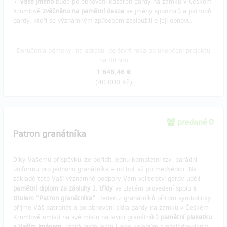
+
Vaše jméno
bude po obnovení kasáren gardy na zámku v Českém
Krumlově
zvěčněno na pamětní desce
se jmény sponzorů a patronů
gardy, kteří se významným způsobem zasloužili o její obnovu.
Doručenia odmeny: na adresu, do štvrť roka po ukončení projektu
na Hithitu
1 648,46 €
(
40 000 Kč
)
predané 0
Patron granátníka
Díky Vašemu příspěvku lze pořídit jednu kompletní tzv. parádní
uniformu pro jednoho granátníka – od bot až po medvědici. Na
základě této Vaší významné podpory Vám velitelství gardy udělí
pamětní diplom za zásluhy I. třídy
ve zlatém provedení spolu
s
titulem "Patron granátníka"
. Jeden z granátníků přitom symbolicky
přijme Váš patronát a po obnovení sídla gardy na zámku v Českém
Krumlově umístí na své místo na lavici granátníků
pamětní plaketku
s Vaším jménem
, která bude jemu i jeho kolegům a následovníkům