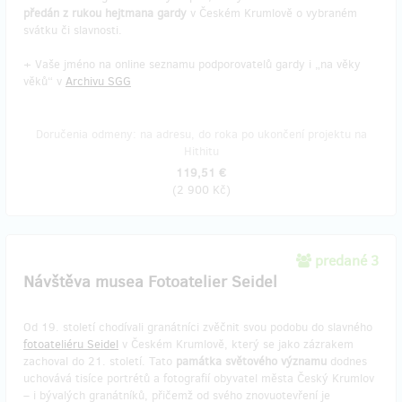
předán z rukou hejtmana gardy
v Českém Krumlově o vybraném
svátku či slavnosti.
+ Vaše jméno na online seznamu podporovatelů gardy i „na věky
věků“ v
Archivu SGG
Doručenia odmeny: na adresu, do roka po ukončení projektu na
Hithitu
119,51 €
(
2 900 Kč
)
predané 3
Návštěva musea Fotoatelier Seidel
Od 19. století chodívali granátníci zvěčnit svou podobu do slavného
fotoateliéru Seidel
v Českém Krumlově, který se jako zázrakem
zachoval do 21. století. Tato
památka světového významu
dodnes
uchovává tisíce portrétů a fotografií obyvatel města Český Krumlov
– i bývalých granátníků, přičemž od svého znovuotevření je