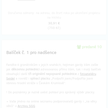
Doručenia odmeny: na adresu, do štvrť roka po ukončení projektu
na Hithitu
30,91 €
(
750 Kč
)
predané 10
Balíček č. 1 pro nadšence
Fandíte-li granátníkům v jejich snahách, hejtman gardy Vám zašle
jak
děkovnou pohlednici
adresovanou přímo Vám, tak i malý balíček
obsahující další
tři originální nepopsané pohlednice
z
fotoateliéru
Seidel
a rovněž i
spínací placku
„Podpořil jsem/Podpořila jsem
obnovu hradní stráže v Českém Krumlově“.
! Do poznámky je nutné uvést pohlaví pro správný výběr placky.
+ Vaše jméno na online seznamu podporovatelů gardy i „na věky
věků“ v
Archivu SGG