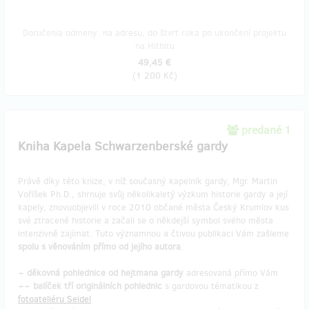
Doručenia odmeny: na adresu, do štvrť roka po ukončení projektu
na Hithitu
49,45 €
(
1 200 Kč
)
predané 1
Kniha Kapela Schwarzenberské gardy
Právě díky této knize, v níž současný kapelník gardy, Mgr. Martin
Voříšek Ph.D., shrnuje svůj několikaletý výzkum historie gardy a její
kapely, znovuobjevili v roce 2010 občané města Český Krumlov kus
své ztracené historie a začali se o někdejší symbol svého města
intenzivně zajímat. Tuto významnou a čtivou publikaci Vám zašleme
spolu s věnováním přímo od jejího autora
.
+
děkovná pohlednice od hejtmana gardy
adresovaná přímo Vám
++
balíček tří originálních pohlednic
s gardovou tématikou z
fotoateliéru Seidel