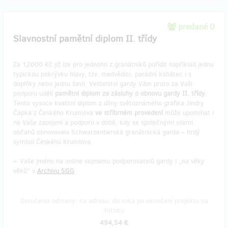
predané 0
Slavnostní pamětní diplom II. třídy
Za 12000 Kč již lze pro jednoho z granátníků pořídit například jednu
typickou pokrývku hlavy, tzv. medvědici, parádní kabátec i s
doplňky nebo jednu šavli. Velitelství gardy Vám proto za Vaši
podporu udělí
pamětní diplom za zásluhy o obnovu gardy II. třídy.
Tento vysoce kvalitní diplom z dílny světoznámého grafika Jindry
Čapka z Českého Krumlova
ve stříbrném provedení
může upomínat i
na Vaše zapojení a podporu v době, kdy se společnými silami
občanů obnovovala Schwarzenberská granátnická garda – hrdý
symbol Českého Krumlova.
+ Vaše jméno na online seznamu podporovatelů gardy i „na věky
věků“ v
Archivu SGG
Doručenia odmeny: na adresu, do roka po ukončení projektu na
Hithitu
494,54 €