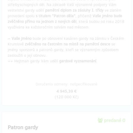
střelbyschopných děl. Na základě Vaší významné podpory Vám
velitelství gardy udělí
pamětní diplom za zásluhy I. třídy
ve zlatém
provedení spolu
s titulem "Patron děla"
, přičemž
Vaše jméno bude
zvěčněno přímo na jednom z nových děl
, která budou od roku 2018
využívána ke každoročním salvám nad městem.
+
Vaše jméno
bude po obnovení kasáren gardy na zámku v Českém
Krumlově
zvěčněno na čestném na místě na pamětní desce
se
jmény sponzorů a patronů gardy, kteří se významným způsobem
zasloužili o její obnovu.
++ Hejtman gardy Vám udělí
gardové vyznamenání
.
Doručenia odmeny: nešpecifikované
4 945,39 €
(
120 000 Kč
)
predané 0
Patron gardy