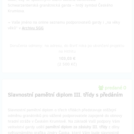
Schwarzenberská granátnická garda – hrdý symbol Českého
Krumlova.
+ Vaše jméno na online seznamu podporovatelů gardy i „na věky
věků“ v
Archivu SGG
Doručenia odmeny: na adresu, do štvrť roka po ukončení projektu
na Hithitu
103,03 €
(
2 500 Kč
)
predané 0
Slavnostní pamětní diplom III. třídy s předáním
Slavnostní pamětní diplom o třech třídách představuje stěžejní
odměnu granátníků pro vážené podporovatele zapojené do obnovy
hradní stráže v Českém Krumlově. Na základě Vaší podpory Vám
velitelství gardy udělí
pamětní diplom za zásluhy III. třídy
z dílny
světoznámého grafika Jindry Čapka, který Vám bude slavnostně