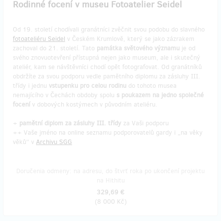
Rodinné focení v museu Fotoatelier Seidel
Od 19. století chodívali granátníci zvěčnit svou podobu do slavného
fotoateliéru Seidel
v Českém Krumlově, který se jako zázrakem
zachoval do 21. století. Tato
památka světového významu
je od
svého znovuotevření přístupná nejen jako museum, ale i skutečný
ateliér, kam se návštěvníci chodí opět fotografovat. Od granátníků
obdržíte za svou podporu vedle pamětního diplomu za zásluhy III.
třídy i jednu
vstupenku pro celou rodinu
do tohoto musea
nemajícího v Čechách obdoby spolu
s poukazem na jedno společné
focení
v dobových kostýmech v původním ateliéru.
+
pamětní diplom za zásluhy III. třídy
za Vaši podporu
++ Vaše jméno na online seznamu podporovatelů gardy i „na věky
věků“ v
Archivu SGG
Doručenia odmeny: na adresu, do štvrť roka po ukončení projektu
na Hithitu
329,69 €
(
8 000 Kč
)