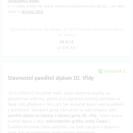
fotoateliéru Seidel
+++ Vaše jméno na online seznamu podporovatelů gardy i „na věky
věků“ v
Archivu SGG
Doručenia odmeny: na adresu, do štvrť roka po ukončení projektu
na Hithitu
98,91 €
(
2 400 Kč
)
predané 2
Slavnostní pamětní diplom III. třídy
Již za 2500 Kč lze pořídit malé, avšak nezbytné doplňky na
granátnické uniformy, jakými jsou například ozdobná portepee na
šavle. Váš příspěvek v této výši tak skutečně doplní výstroj jednoho
z granátníků. Velitelství gardy Vám proto za Vaši podporu udělí
pamětní diplom za zásluhy o obnovu gardy III. třídy
. Tento vysoce
kvalitní diplom z dílny
světoznámého grafika Jindry Čapka
z
Českého Krumlova může upomínat i na Vaše zapojení a podporu v
době, kdy se společnými silami občanů obnovovala