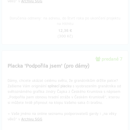
věků“ v
Archivu SGG
Doručenia odmeny: na adresu, do štvrť roka po ukončení projektu
na Hithitu
12,36 €
(
300 Kč
)
predané 7
Placka 'Podpořila jsem' (pro dámy)
Dámy, chcete ukázat celému světu, že granátníkům držíte palce?
Zašleme Vám originální
spínací placku
s vyobrazením granátníka od
světoznámého grafika Jindry Čapka z Českého Krumlova s nápisem
„Podpořila jsem obnovu hradní stráže v Českém Krumlově“, kterou
si můžete hrdě připnout na klopu Vašeho saka či brašnu.
+ Vaše jméno na online seznamu podporovatelů gardy i „na věky
věků“ v
Archivu SGG