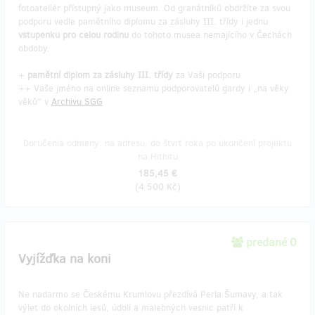
fotoateliér přístupný jako museum. Od granátníků obdržíte za svou
podporu vedle pamětního diplomu za zásluhy III. třídy i jednu
vstupenku pro celou rodinu
do tohoto musea nemajícího v Čechách
obdoby.
+
pamětní diplom za zásluhy III. třídy
za Vaši podporu
++ Vaše jméno na online seznamu podporovatelů gardy i „na věky
věků“ v
Archivu SGG
Doručenia odmeny: na adresu, do štvrť roka po ukončení projektu
na Hithitu
185,45 €
(
4 500 Kč
)
predané 0
Vyjížďka na koni
Ne nadarmo se Českému Krumlovu přezdívá Perla Šumavy, a tak
výlet do okolních lesů, údolí a malebných vesnic patří k