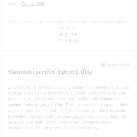
věků“ v
Archivu SGG
Doručenia odmeny: na adresu, do štvrť roka po ukončení projektu
na Hithitu
618,17 €
(
15 000 Kč
)
predané 0
Slavnostní pamětní diplom I. třídy
Za 24000 Kč již lze pořídit polovinu základního výbavení pro jednoho
z granátníků – a to je skutečně veliký posun. Velitelství gardy Vám
proto za tuto Vaši významnou podporu udělí
pamětní diplom za
zásluhy o obnovu gardy I. třídy
. Tento vysoce kvalitní diplom z dílny
světoznámého grafika Jindry Čapka z Českého Krumlova
ve zlatém
provedení
může upomínat i na Vaše zapojení a podporu v době, kdy
se společnými silami občanů obnovovala Schwarzenberská
granátnická garda – hrdý symbol Českého Krumlova.