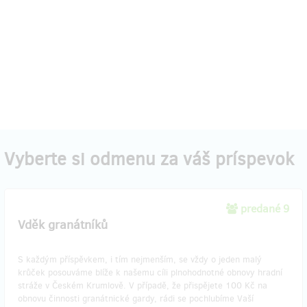
Vyberte si odmenu za váš príspevok
predané 9
Vděk granátníků
S každým příspěvkem, i tím nejmenším, se vždy o jeden malý
krůček posouváme blíže k našemu cíli plnohodnotné obnovy hradní
stráže v Českém Krumlově. V případě, že přispějete 100 Kč na
obnovu činnosti granátnické gardy, rádi se pochlubíme Vaší