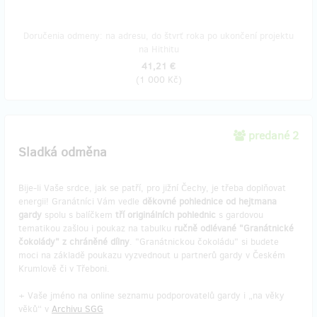
Doručenia odmeny: na adresu, do štvrť roka po ukončení projektu
na Hithitu
41,21 €
(
1 000 Kč
)
predané 2
Sladká odměna
Bije-li Vaše srdce, jak se patří, pro jižní Čechy, je třeba doplňovat
energii! Granátníci Vám vedle
děkovné pohlednice od hejtmana
gardy
spolu s balíčkem
tří originálních pohlednic
s gardovou
tematikou zašlou i poukaz na tabulku
ručně odlévané "Granátnické
čokolády" z chráněné dílny
. "Granátnickou čokoládu" si budete
moci na základě poukazu vyzvednout u partnerů gardy v Českém
Krumlově či v Třeboni.
+ Vaše jméno na online seznamu podporovatelů gardy i „na věky
věků“ v
Archivu SGG