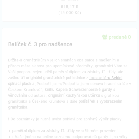
618,17 €
(
15 000 Kč
)
predané 0
Balíček č. 3 pro nadšence
Držíte-li granátníkům v jejich snahách oba palce s nadšením a
přitom máte slabost pro upomínkové předměty, granátníci Vám za
Vaši podporu nejen udělí pamětní diplom za zásluhy II. třídy, ale i
zašlou
tři originální granátnické pohlednice
z
fotoateliéru Seidel
,
spínací placku
„Podpořil jsem/Podpořila jsem obnovu hradní stráže v
Českém Krumlově“,
knihu Kapela Schwarzenberské gardy s
věnováním
od autora,
originální kuchyňskou utěrku
s grafikou
granátníka a Českého Krumlova a dále
polštářek s vyobrazením
granátníka
.
! Do poznámky je nutné uvést pohlaví pro správný výběr placky.
+
pamětní diplom za zásluhy II. třídy
ve stříbrném provedení
++ Vaše jméno na online seznamu podporovatelů gardy i „na věky