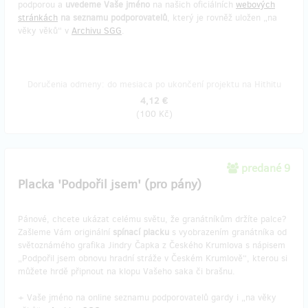
podporou a
uvedeme Vaše jméno
na našich oficiálních
webových
stránkách
na seznamu podporovatelů
, který je rovněž uložen „na
věky věků“ v
Archivu SGG
.
Doručenia odmeny: do mesiaca po ukončení projektu na Hithitu
4,12 €
(
100 Kč
)
predané 9
Placka 'Podpořil jsem' (pro pány)
Pánové, chcete ukázat celému světu, že granátníkům držíte palce?
Zašleme Vám originální
spínací placku
s vyobrazením granátníka od
světoznámého grafika Jindry Čapka z Českého Krumlova s nápisem
„Podpořil jsem obnovu hradní stráže v Českém Krumlově“, kterou si
můžete hrdě připnout na klopu Vašeho saka či brašnu.
+ Vaše jméno na online seznamu podporovatelů gardy i „na věky