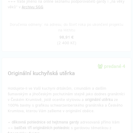
+++ Vaše jméno na online seznamu podporovatelů gardy i „na věky
věků“ v
Archivu SGG
Doručenia odmeny: na adresu, do štvrť roka po ukončení projektu
na Hithitu
98,91 €
(
2 400 Kč
)
predané 4
Originální kuchyňská utěrka
Holdujete-li ve Vaší kuchyni drbákům, cmundám a dalším
šumavským a jihočeským pochutinám stejně jako dodnes granátníci
v Českém Krumlově, jistě oceníte stylovou a
originální utěrku
ze
100% bavlny s grafikou schwarzenberského granátníka a Českého
Krumlova, kterou Vám zašleme v originální obálce.
+
děkovná pohlednice od hejtmana gardy
adresovaná přímo Vám
++
balíček tří originálních pohlednic
s gardovou tématikou z