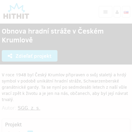
Obnova hradní stráže v Českém
Krumlově
Zdieľať projekt
V roce 1948 byl Český Krumlov připraven o svůj staletý a hrdý
symbol v podobě unikátní hradní stráže, Schwarzenberské
granátnické gardy. Ta se nyní po sedmdesáti letech z naší vůle
vrací zpět k životu a je jen na nás, občanech, aby byl její návrat
trvalý.
Autor:
SGG, z. s.
Projekt