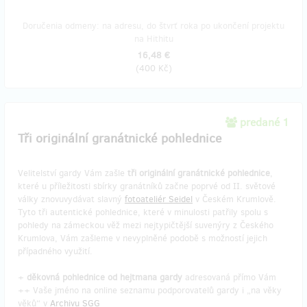
Doručenia odmeny: na adresu, do štvrť roka po ukončení projektu
na Hithitu
16,48 €
(
400 Kč
)
predané 1
Tři originální granátnické pohlednice
Velitelství gardy Vám zašle
tři originální granátnické pohlednice
,
které u příležitosti sbírky granátníků začne poprvé od II. světové
války znovuvydávat slavný
fotoateliér Seidel
v Českém Krumlově.
Tyto tři autentické pohlednice, které v minulosti patřily spolu s
pohledy na zámeckou věž mezi nejtypičtější suvenýry z Českého
Krumlova, Vám zašleme v nevyplněné podobě s možností jejich
případného využití.
+
děkovná pohlednice od hejtmana gardy
adresovaná přímo Vám
++ Vaše jméno na online seznamu podporovatelů gardy i „na věky
věků“ v
Archivu SGG