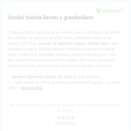
predané 0
Úvodní hodina šermu s granátníkem
I dnes granátníci procházejí výcvikem v boji s chladnými zbraněmi.
Na základě své podpory obdržíte vedle pamětního diplomu za
zásluhy III. třídy i
poukaz na názornou ukázku praktik boje
z dob
zakladatele gardy knížete Adama Františka ze Schwarzenbergu
spolu s odborným výkladem správce granátnické zbrojnice. Pod
jeho vedením a dozorem si přitom budete moci sami vyzkoušet
základní techniky šermu přímo na zámku v Českém Krumlově.
+
pamětní diplom za zásluhy III. třídy
za Vaši podporu.
++ Vaše jméno na online seznamu podporovatelů gardy i „na věky
věků“ v
Archivu SGG
Doručenia odmeny: na adresu, do štvrť roka po ukončení projektu
na Hithitu
412,12 €
(
10 000 Kč
)