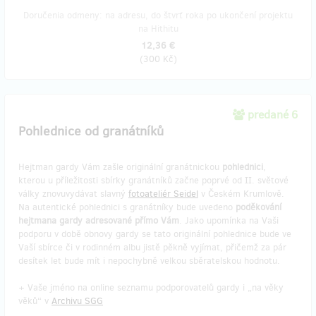
Doručenia odmeny: na adresu, do štvrť roka po ukončení projektu
na Hithitu
12,36 €
(
300 Kč
)
predané 6
Pohlednice od granátníků
Hejtman gardy Vám zašle originální granátnickou
pohlednici
,
kterou u příležitosti sbírky granátníků začne poprvé od II. světové
války znovuvydávat slavný
fotoateliér Seidel
v Českém Krumlově.
Na autentické pohlednici s granátníky bude uvedeno
poděkování
hejtmana gardy adresované přímo Vám
. Jako upomínka na Vaši
podporu v době obnovy gardy se tato originální pohlednice bude ve
Vaší sbírce či v rodinném albu jistě pěkně vyjímat, přičemž za pár
desítek let bude mít i nepochybně velkou sběratelskou hodnotu.
+ Vaše jméno na online seznamu podporovatelů gardy i „na věky
věků“ v
Archivu SGG