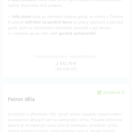
navždy připomínat Vaši podporu.
+
Vaše jméno
bude po obnovení kasáren gardy na zámku v Českém
Krumlově
zvěčněno na pamětní desce
se jmény sponzorů a patronů
gardy, kteří se významným způsobem zasloužili o její obnovu.
++ Hejtman gardy Vám udělí
gardové vyznamenání
.
Doručenia odmeny: nešpecifikované
2 472,70 €
(
60 000 Kč
)
predané 0
Patron děla
Granátníci u příležitosti 100. výročí vzniku republiky obnoví tradici
slavnostních dělových salv ze zámeckého vrchu. Původní historická
baterie je nicméně pro tento účel již nevhodná. Granátníci proto
zajistili množství bronzu, které otevřelo cestu k výrobě nových