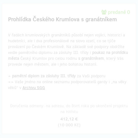
predané 0
Prohlídka Českého Krumlova s granátníkem
V řadách krumlovských granátníků působí nejen vojáci, historici a
hudebníci, ale i dva profesionálové na slovo vzatí, co se týče
provázení po Českém Krumlově. Na základě své podpory obdržíte
vedle pamětního diplomu za zásluhy III. třídy i
poukaz na prohlídku
města
Český Krumlov pro celou rodinu
s granátníkem
, který Vás
provede nejen městem, ale i jeho bohatou historií.
+
pamětní diplom za zásluhy III. třídy
za Vaši podporu
++ Vaše jméno na online seznamu podporovatelů gardy i „na věky
věků“ v
Archivu SGG
Doručenia odmeny: na adresu, do štvrť roka po ukončení projektu
na Hithitu
412,12 €
(
10 000 Kč
)