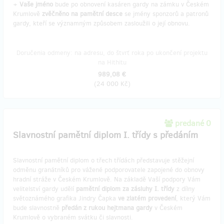
+
Vaše jméno
bude po obnovení kasáren gardy na zámku v Českém
Krumlově
zvěčněno na pamětní desce
se jmény sponzorů a patronů
gardy, kteří se významným způsobem zasloužili o její obnovu.
Doručenia odmeny: na adresu, do štvrť roka po ukončení projektu
na Hithitu
989,08 €
(
24 000 Kč
)
predané 0
Slavnostní pamětní diplom I. třídy s předáním
Slavnostní pamětní diplom o třech třídách představuje stěžejní
odměnu granátníků pro vážené podporovatele zapojené do obnovy
hradní stráže v Českém Krumlově. Na základě Vaší podpory Vám
velitelství gardy udělí
pamětní diplom za zásluhy I. třídy
z dílny
světoznámého grafika Jindry Čapka
ve zlatém provedení
, který Vám
bude slavnostně
předán z rukou hejtmana gardy
v Českém
Krumlově o vybraném svátku či slavnosti.