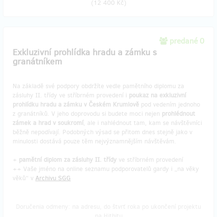
(
12 400 Kč
)
predané 0
Exkluzivní prohlídka hradu a zámku s
granátníkem
Na základě své podpory obdržíte vedle pamětního diplomu za
zásluhy II. třídy ve stříbrném provedení i
poukaz na exkluzivní
prohlídku hradu a zámku v Českém Krumlově
pod vedením jednoho
z granátníků. V jeho doprovodu si budete moci nejen
prohlédnout
zámek a hrad v soukromí
, ale i nahlédnout tam, kam se návštěvníci
běžně nepodívají. Podobných výsad se přitom dnes stejně jako v
minulosti dostává pouze těm nejvýznamnějším návštěvám.
+
pamětní diplom za zásluhy II. třídy
ve stříbrném provedení
++ Vaše jméno na online seznamu podporovatelů gardy i „na věky
věků“ v
Archivu SGG
Doručenia odmeny: na adresu, do štvrť roka po ukončení projektu
na Hithitu