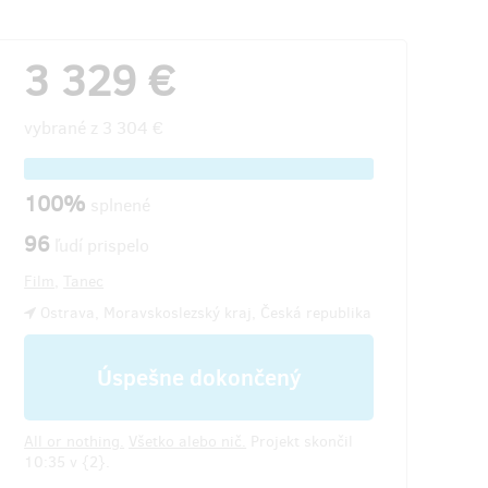
3 329 €
vybrané z
3 304 €
100%
splnené
96
ľudí prispelo
Film
,
Tanec
Ostrava, Moravskoslezský kraj, Česká republika
Úspešne dokončený
All or nothing.
Všetko alebo nič.
Projekt skončil
10:35 v {2}.