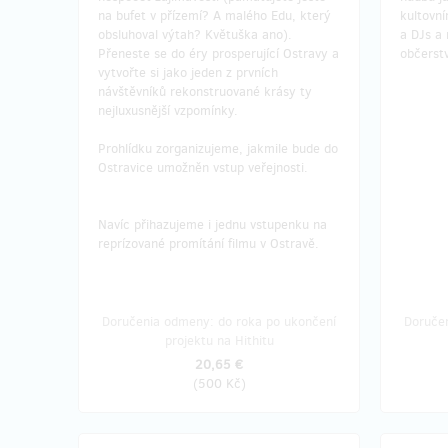
na bufet v přízemí? A malého Edu, který
kultovn
obsluhoval výtah? Květuška ano).
a DJs a
Přeneste se do éry prosperující Ostravy a
občerstv
vytvořte si jako jeden z prvních
návštěvníků rekonstruované krásy ty
nejluxusnější vzpomínky.
Prohlídku zorganizujeme, jakmile bude do
Ostravice umožněn vstup veřejnosti.
​Navíc přihazujeme i jednu vstupenku na
reprízované promítání filmu v Ostravě.
Doručenia odmeny: do roka po ukončení
Doruče
projektu na Hithitu
20,65 €
(
500 Kč
)