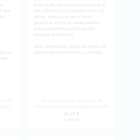
kým
které prošly ostravským peklem a on je
sů vám
teď s těžkým srcem jednomu z vás rád
lní.
věnuje. Nejsou sice jako s tamní
galanterie, přesto se neodmyslitelně
stanou připomínkou ještě původní
u
neopravené Ostravice.
​Navíc přihazujeme i jednu vstupenku na
nku na
reprízované promítání filmu v Ostravě.
ravě.
o štvrť
Doručenia odmeny: na adresu, do
ithitu
mesiaca po ukončení projektu na Hithitu
41,31 €
(
1 000 Kč
)