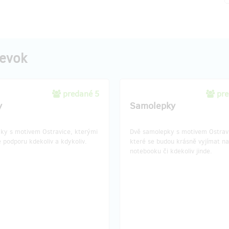
pevok
predané 5
pre
y
Samolepky
cky s motivem Ostravice, kterými
Dvě samolepky s motivem Ostrav
e podporu kdekoliv a kdykoliv.
které se budou krásně vyjímat n
notebooku či kdekoliv jinde.