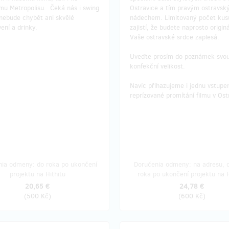
ímu Metropolisu. Čeká nás i swing
Ostravice a tím pravým ostravs
 nebude chybět ani skvělé
nádechem. Limitovaný počet ku
ení a drinky.
zajistí, že budete naprosto originá
Vaše ostravské srdce zaplesá.
Uveďte prosím do poznámek svo
konfekční velikost.
​Navíc přihazujeme i jednu vstupe
reprízované promítání filmu v Ost
nia odmeny: do roka po ukončení
Doručenia odmeny: na adresu, d
projektu na Hithitu
roka po ukončení projektu na H
20,65 €
24,78 €
(
500 Kč
)
(
600 Kč
)