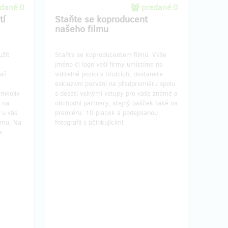
dané 0
predané 0
tí
Staňte se koproducent
našeho filmu
užít
Staňte se koproducentem filmu. Vaše
jméno či logo vaší firmy umístíme na
 až
viditelné pozici v titulcích, dostanete
exkluzivní pozvání na předpremiéru spolu
emkoliv
s deseti volnými vstupy pro vaše známé a
 na
obchodní partnery, stejný balíček také na
 u vás
premiéru, 10 placek a podepsanou
lmu. Na
fotografii s účinkujícími.
e.