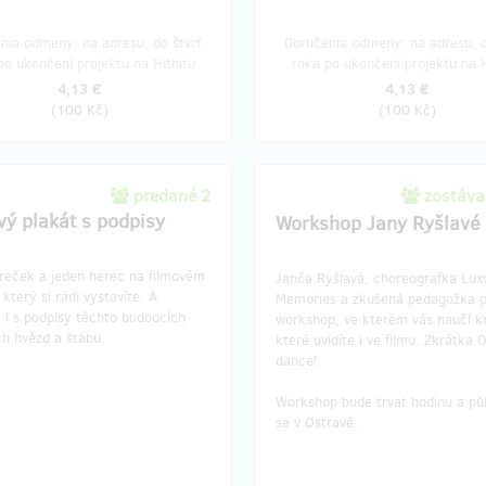
nia odmeny: na adresu, do štvrť
Doručenia odmeny: na adresu, d
po ukončení projektu na Hithitu
roka po ukončení projektu na H
4,13 €
4,13 €
(
100 Kč
)
(
100 Kč
)
predané 2
zostáva
vý plakát s podpisy
Workshop Jany Ryšlavé
reček a jeden herec na filmovém
Janča Ryšlavá, choreografka Lux
 který si rádi vystavíte. A
Memories a zkušená pedagožka 
 i s podpisy těchto budoucích
workshop, ve kterém vás naučí k
ch hvězd a štábu.
které uvidíte i ve filmu. Zkrátka 
dance!
Workshop bude trvat hodinu a pů
se v Ostravě.