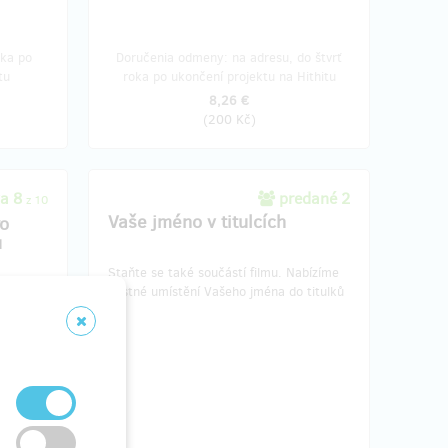
oka po
Doručenia odmeny: na adresu, do štvrť
tu
roka po ukončení projektu na Hithitu
8,26 €
(
200 Kč
)
va 8
predané 2
z 10
Vaše jméno v titulcích
ro
u
Staňte se také součástí filmu. Nabízíme
čestné umístění Vašeho jména do titulků
nera
ádku) na
vě.
chne,