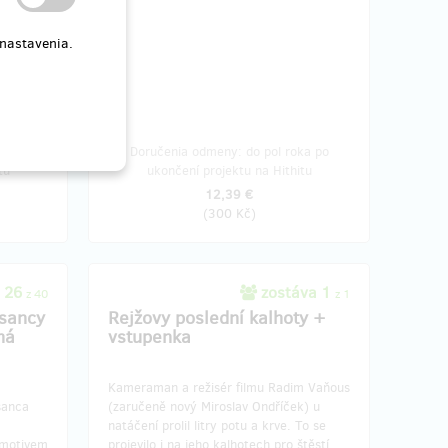
 nastavenia.
oka po
Doručenia odmeny: do pol roka po
tu
ukončení projektu na Hithitu
12,39 €
(
300 Kč
)
a 26
zostáva 1
z 40
z 1
asancy
Rejžovy poslední kalhoty +
ná
vstupenka
Kameraman a režisér filmu Radim Vaňous
sanca
(zaručeně nový Miroslav Ondříček) u
natáčení prolil litry potu a krve. To se
s motivem
projevilo i na jeho kalhotech pro štěstí,