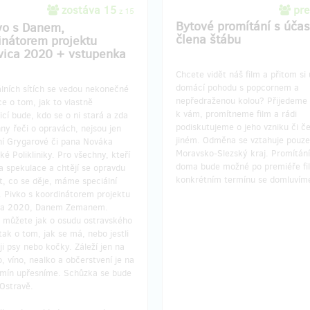
zostáva 15
pre
z 15
Bytové promítání s účas
vo s Danem,
člena štábu
inátorem projektu
vica 2020 + vstupenka
Chcete vidět náš film a přitom si 
domácí pohodu s popcornem a
lních sítích se vedou nekonečné
nepředraženou kolou? Přijedeme
e o tom, jak to vlastně
k vám, promítneme film a rádi
icí bude, kdo se o ni stará a zda
podiskutujeme o jeho vzniku či č
ny řeči o opravách, nejsou jen
jiném. Odměna se vztahuje pouze
ní Grygarové či pana Nováka
Moravsko-Slezský kraj. Promítání
ké Polikliniky. Pro všechny, kteří
doma bude možné po premiéře fi
a spekulace a chtějí se opravdu
konkrétním termínu se domluvím
t, co se děje, máme speciální
 Pivko s koordinátorem projektu
ca 2020, Danem Zemanem.
 můžete jak o osudu ostravského
tak o tom, jak se má, nebo jestli
i psy nebo kočky. Záleží jen na
o, víno, nealko a občerstvení je na
rmín upřesníme. Schůzka se bude
Ostravě.