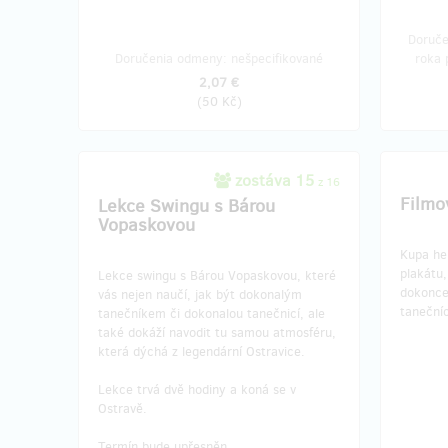
Doruče
Doručenia odmeny: nešpecifikované
roka 
2,07 €
(
50 Kč
)
zostáva 15
z 16
Filmo
Lekce Swingu s Bárou
Vopaskovou
Kupa he
plakátu,
Lekce swingu s Bárou Vopaskovou, které
dokonce
vás nejen naučí, jak být dokonalým
taneční
tanečníkem či dokonalou tanečnicí, ale
také dokáží navodit tu samou atmosféru,
která dýchá z legendární Ostravice.
Lekce trvá dvě hodiny a koná se v
Ostravě.
Termín bude upřesněn