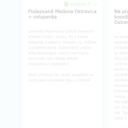
zostáva 7
z 10
Podepsaná Madona Ostravica
Na pi
+ vstupenka
koord
Ostra
Ostravská Madona na budově Ostravice
přinesla chválu i kritiku. My ji ovšem
Na sociá
milujeme, a pokud ji milujete i vy, můžete
spekulac
si ji odnést domů. Světoznámý umělec
s Ostrav
Nilse Westergard, který ji navrhnul a
ty všech
namaloval, vám věnuje několik
drby pa
podepsaných reprodukcí.
z Hornic
nevěří n
Navíc přihazujeme i jednu vstupenku na
dozvědě
reprízované promítání filmu v Ostravě.
odměnu.
Ostravi
Pokecat
centra, 
má raděj
vás. Piv
nás. Te
konat v 