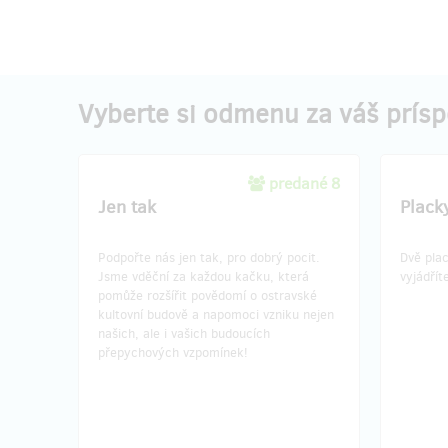
Vyberte si odmenu za váš prís
predané 8
Jen tak
Plack
Podpořte nás jen tak, pro dobrý pocit.
Dvě pla
Jsme vděční za každou kačku, která
vyjádřít
pomůže rozšířit povědomí o ostravské
kultovní budově a napomoci vzniku nejen
našich, ale i vašich budoucích
přepychových vzpomínek!