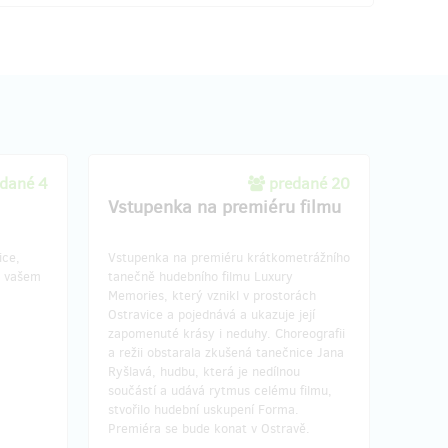
dané 4
predané 20
Vstupenka na premiéru filmu
ice,
Vstupenka na premiéru krátkometrážního
a vašem
tanečně hudebního filmu Luxury
Memories, který vznikl v prostorách
Ostravice a pojednává a ukazuje její
zapomenuté krásy i neduhy. Choreografii
a režii obstarala zkušená tanečnice Jana
Ryšlavá, hudbu, která je nedílnou
součástí a udává rytmus celému filmu,
stvořilo hudební uskupení Forma.
Premiéra se bude konat v Ostravě.