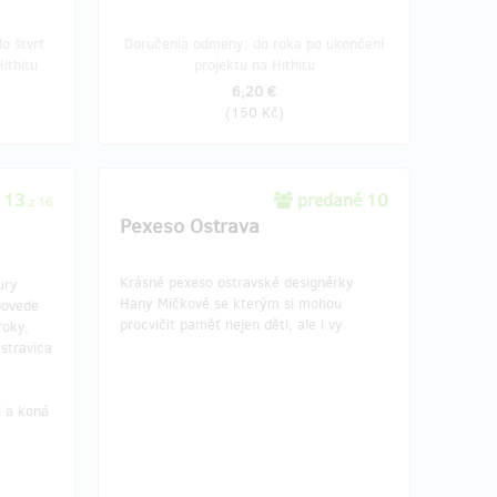
o štvrť
Doručenia odmeny: do roka po ukončení
ithitu
projektu na Hithitu
6,20 €
(
150 Kč
)
 13
predané 10
z 16
Pexeso Ostrava
Krásné pexeso ostravské designérky
ury
Hany Mičkové se kterým si mohou
povede
procvičit paměť nejen děti, ale i vy.
roky,
Ostravica
l a koná