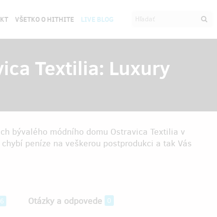
EKT
VŠETKO O HITHITE
LIVE BLOG
ica Textilia: Luxury
rách bývalého módního domu Ostravica Textilia v
chybí peníze na veškerou postprodukci a tak Vás
Otázky a odpovede
0
6