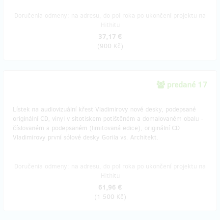
Doručenia odmeny: na adresu, do pol roka po ukončení projektu na
Hithitu
37,17 €
(
900 Kč
)
predané 17
Lístek na audiovizuální křest Vladimirovy nové desky, podepsané
originální CD, vinyl v sítotiskem potištěném a domalovaném obalu -
číslovaném a podepsaném (limitovaná edice), originální CD
Vladimirovy první sólové desky Gorila vs. Architekt.
Doručenia odmeny: na adresu, do pol roka po ukončení projektu na
Hithitu
61,96 €
(
1 500 Kč
)