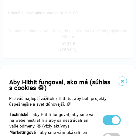
Originální nové album Vladimira 518 CD
Doručenia odmeny: na adresu, do pol roka po ukončení projektu na
Hithitu
10,33 €
(
250 Kč
)
predané 7
Aby Hithit fungoval, ako má (súhlas
s cookies 🍪)
2 ks nového alba Vladimira 518 na originálním CD, obě s jeho
podpisem
Pre váš najlepší zážitok z Hithitu, aby boli projekty
úspešnejšie a svet dúhovejší. 🌈
Doručenia odmeny: na adresu, do pol roka po ukončení projektu na
Technické
- aby Hithit fungoval, aby sme vás
Hithitu
na webe nestratili a aby sa nestrácali ani
18,59 €
vaše odmeny. 🙂 (vždy aktívny)
(
450 Kč
)
Marketingové
- aby sme vám ukázali len