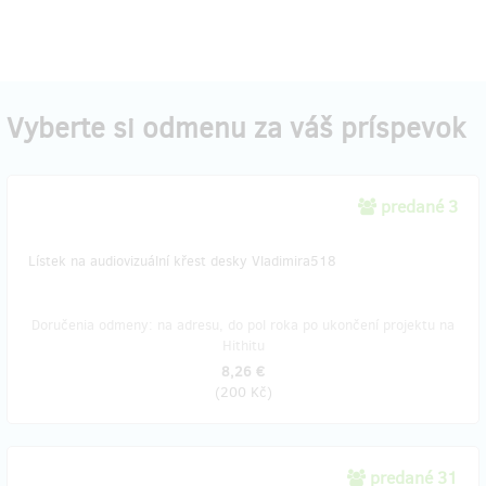
Vyberte si odmenu za váš príspevok
predané 3
Lístek na audiovizuální křest desky Vladimira518
Doručenia odmeny: na adresu, do pol roka po ukončení projektu na
Hithitu
8,26 €
(
200 Kč
)
predané 31