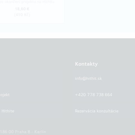
po ukončení projektu na Hithitu
18,60 €
(
450 Kč
)
Kontakty
info@hithit.sk
ojekt
+420 778 738 664
 Hithite
Rezervácia konzultácie
 186 00 Praha 8 - Karlín