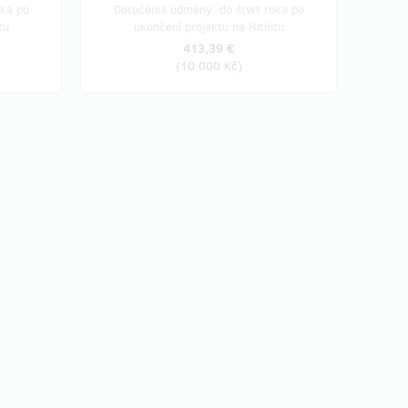
oka po
Doručenia odmeny: do štvrť roka po
tu
ukončení projektu na Hithitu
413,39 €
(
10 000 Kč
)