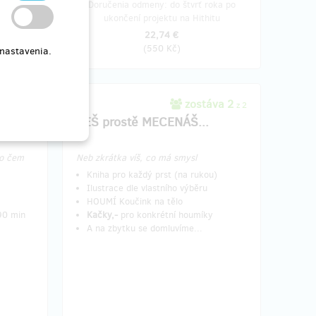
oka po
Doručenia odmeny: do štvrť roka po
tu
ukončení projektu na Hithitu
22,74 €
(
550 Kč
)
 nastavenia.
va 1
zostáva 2
z 5
z 2
k
SEŠ prostě MECENÁŠ...
 o čem
Neb zkrátka víš, co má smysl
Kniha pro každý prst (na rukou)
Ilustrace dle vlastního výběru
HOUMÍ Koučink na tělo
 90 min
Kačky,-
pro konkrétní houmíky
A na zbytku se domluvíme...