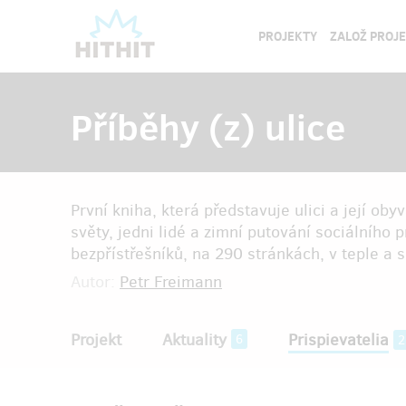
PROJEKTY
ZALOŽ PROJ
Příběhy (z) ulice
První kniha, která představuje ulici a její ob
světy, jedni lidé a zimní putování sociálního 
bezpřístřešníků, na 290 stránkách, v teple a 
Autor:
Petr Freimann
Projekt
Aktuality
Prispievatelia
6
2