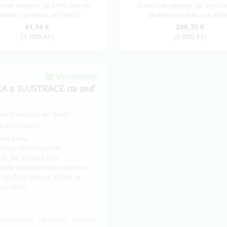
enia odmeny: do štvrť roka po
Doručenia odmeny: do štvrť r
končení projektu na Hithitu
ukončení projektu na Hithi
41,34 €
206,70 €
(
1 000 Kč
)
(
5 000 Kč
)
Vypredané!!
A a ILUSTRACE na zeď
š si ilustraci dle libosti
4/A3 do rámu)
neš knihu
ání je samozřejmost
 ti, jak si budeš přát
ůjde na konkrétního houmíka
 součástí party a příjdeš na
lou párty!
nia odmeny: na adresu, do štvrť