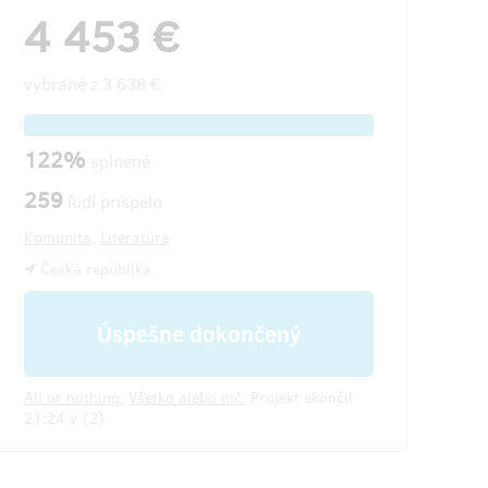
4 453 €
vybrané z
3 638 €
122%
splnené
259
ľudí prispelo
Komunita
,
Literatúra
Česká republika
Úspešne dokončený
All or nothing.
Všetko alebo nič.
Projekt skončil
21:24 v {2}.