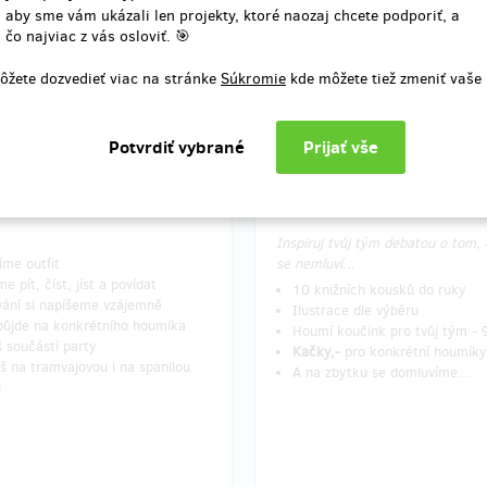
nia odmeny: na adresu, do štvrť
Doručenia odmeny: do štvrť r
 aby sme vám ukázali len projekty, ktoré naozaj chcete podporiť, a
po ukončení projektu na Hithitu
ukončení projektu na Hithi
 čo najviac z vás osloviť. 🎯
18,60 €
18,60 €
(
450 Kč
)
(
450 Kč
)
ôžete dozvedieť viac na stránke
Súkromie
kde môžete tiež zmeniť vaše
zostáva 14
zostá
z 20
A a SPANILÁ
FIREMNÍ HOUMÍ balíče
VAJOVÁ JÍZDA
Inspiruj tvůj tým debatou o tom,
íme outfit
se nemluví...
e pít, číst, jíst a povídat
10 knižních kousků do ruky
ání si napíšeme vzájemně
Ilustrace dle výběru
půjde na konkrétního houmíka
Houmí koučink pro tvůj tým -
 součástí party
Kačky,-
pro konkrétní houmíky
eš na tramvajovou i na spanilou
A na zbytku se domluvíme...
!