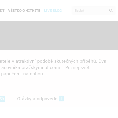
EKT
VŠETKO O HITHITE
LIVE BLOG
yvatele v atraktivní podobě skutečných příběhů. Dva
pracovníka pražskými ulicemi... Poznej svět
s papučemi na nohou...
Otázky a odpovede
1
59