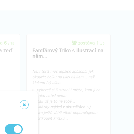
va 6
zostáva 1
z 15
z 5
a zeď
Famfárový Triko s ilustrací na
něm...
Není totiž moc lepších způsobů, jak
okouzlit holku na ulici klukem... než
klukem (z) ulice...
vybereš si ilustraci i místo, kam ji na
triku natiskneme
pak už je to na tobě...
umíka
ukázky najdeš v aktualitách :-)
 na
pro ještě větší efekt doporučujeme
přikoupit knížku...