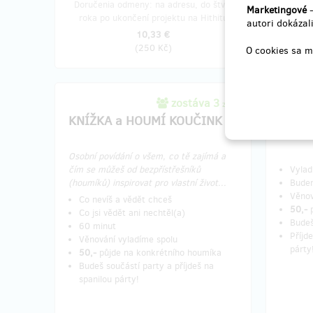
Doručenia odmeny: na adresu, do štvrť
Doruče
Marketingové
-
roka po ukončení projektu na Hithitu
roka 
autori dokázali
10,33 €
(
250 Kč
)
O cookies sa m
zostáva 3
z 10
KNÍŽKA a HOUMÍ KOUČINK
KNÍŽK
TRAM
Osobní povídání o všem, co tě zajímá a
čím se můžeš od bezpřístřešníků
Vylad
(houmíků) inspirovat pro vlastní život...
Budem
Věnov
Co nevíš a vědět chceš
50,-
Co jsi vědět ani nechtěl(a)
Budeš
60 minut
Příjd
Věnování vyladíme spolu
párty
50,-
půjde na konkrétního houmíka
Budeš součástí party a příjdeš na
spanilou párty!