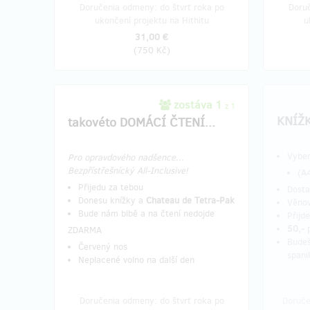
Doručenia odmeny: do štvrť roka po
Doruč
ukončení projektu na Hithitu
u
31,00 €
(
750 Kč
)
zostáva 1
z 1
KNÍŽK
takovéto DOMÁCÍ ČTENÍ...
Vybere
Pro opravdového nadšence...
Bezpřístřešnícký All-Inclusive!
(A
Přijedu za tebou
Dosta
Donesu knížky a
Chateau de Tetra-Pak
Věnov
Bude nám blbě a na čtení nedojde
Přijde
50,-
p
ZDARMA
Budeš
Červený nos
spani
Neplacené volno na další den
Doručenia odmeny: do štvrť roka po
Doruče