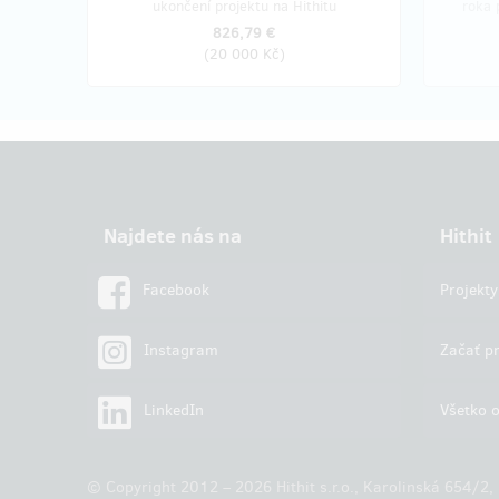
ukončení projektu na Hithitu
roka 
826,79 €
(
20 000 Kč
)
Najdete nás na
Hithit
Facebook
Projekty
Instagram
Začať pr
LinkedIn
Všetko o
© Copyright 2012 – 2026 Hithit s.r.o., Karolinská 654/2,