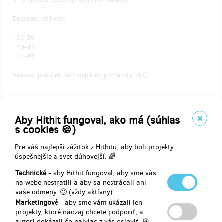
Dostupné velikosti:
ᐧ 36-39
ᐧ 40-43
ᐧ 44-47
Velikost ponožek nám napiš do poznámky. 🙏🏻
📦 Zásilkovné je na nás!
Aby Hithit fungoval, ako má (súhlas
s cookies 🍪)
Doručenia odmeny: Zásilkovna, do týždňa po ukončení projektu na
Hithitu
Pre váš najlepší zážitok z Hithitu, aby boli projekty
14,42 €
úspešnejšie a svet dúhovejší. 🌈
(
350 Kč
)
Technické
- aby Hithit fungoval, aby sme vás
na webe nestratili a aby sa nestrácali ani
vaše odmeny. 🙂 (vždy aktívny)
predané 126
Marketingové
- aby sme vám ukázali len
projekty, ktoré naozaj chcete podporiť, a
Průvodce do kapsy 2 | Nových 130 míst do
autori dokázali čo najviac z vás osloviť. 🎯