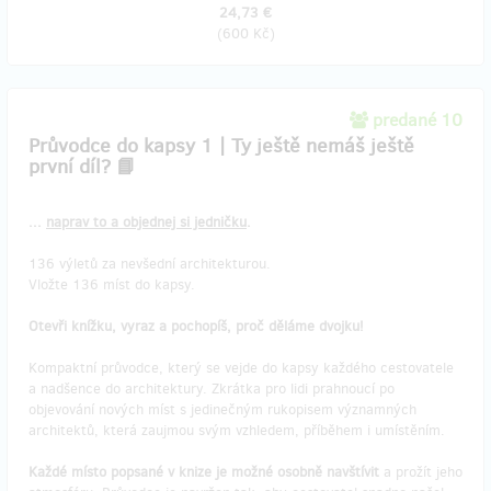
24,73 €
(
600 Kč
)
predané 10
Průvodce do kapsy 1 | Ty ještě nemáš ještě
první díl? 📘
...
naprav to a objednej si jedničku
.
136 výletů za nevšední architekturou.
Vložte 136 míst do kapsy.
Otevři knížku, vyraz a pochopíš, proč děláme dvojku!
Kompaktní průvodce, který se vejde do kapsy každého cestovatele
a nadšence do architektury. Zkrátka pro lidi prahnoucí po
objevování nových míst s jedinečným rukopisem významných
architektů, která zaujmou svým vzhledem, příběhem i umístěním.
Každé místo popsané v knize je možné osobně navštívit
a prožít jeho