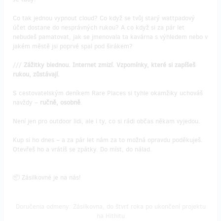
Co tak jednou vypnout cloud? Co když se tvůj starý wattpadový
účet dostane do nesprávných rukou? A co když si za pár let
nebudeš pamatovat, jak se jmenovala ta kavárna s výhledem nebo v
jakém městě jsi poprvé spal pod širákem?
///
Zážitky blednou. Internet zmizí. Vzpomínky, které si zapíšeš
rukou, zůstávají.
S cestovatelským deníkem Rare Places si tyhle okamžiky uchováš
navždy –
ručně, osobně
.
Není jen pro outdoor lidi, ale i ty, co si rádi občas někam vyjedou.
Kup si ho dnes – a za pár let nám za to možná opravdu poděkuješ.
Otevřeš ho a vrátíš se zpátky. Do míst, do nálad.
📦 Zásilkovné je na nás!
Doručenia odmeny: Zásilkovna, do štvrť roka po ukončení projektu
na Hithitu