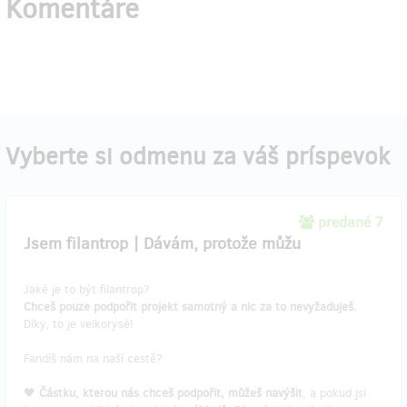
Komentáre
Vyberte si odmenu za váš príspevok
predané 7
Jsem filantrop | Dávám, protože můžu
Jaké je to být filantrop?
Chceš pouze podpořit projekt samotný a nic za to nevyžaduješ.
Díky, to je velkorysé!
Fandíš nám na naší cestě?
🖤
Částku, kterou nás chceš podpořit, můžeš navýšit
, a pokud jsi