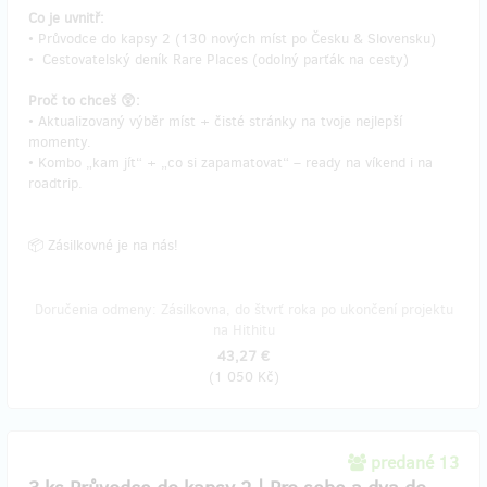
Co je uvnitř:
• Průvodce do kapsy 2 (130 nových míst po Česku & Slovensku)
• Cestovatelský deník Rare Places (odolný parťák na cesty)
Proč to chceš 😲:
• Aktualizovaný výběr míst + čisté stránky na tvoje nejlepší
momenty.
• Kombo „kam jít“ + „co si zapamatovat“ – ready na víkend i na
roadtrip.
📦 Zásilkovné je na nás!
Doručenia odmeny: Zásilkovna, do štvrť roka po ukončení projektu
na Hithitu
43,27 €
(
1 050 Kč
)
predané 13