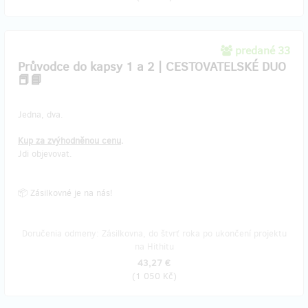
predané 33
Průvodce do kapsy 1 a 2 | CESTOVATELSKÉ DUO
📕📘
Jedna, dva.
Kup za zvýhodněnou cenu
.
Jdi objevovat.
📦 Zásilkovné je na nás!
Doručenia odmeny: Zásilkovna, do štvrť roka po ukončení projektu
na Hithitu
43,27 €
(
1 050 Kč
)