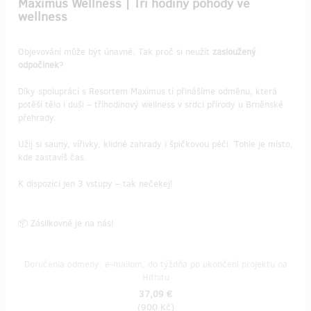
Maximus Wellness | Tři hodiny pohody ve
wellness
Objevování může být únavné. Tak proč si neužít
zasloužený
odpočinek
?
Díky spolupráci s Resortem Maximus ti přinášíme odměnu, která
potěší tělo i duši – tříhodinový wellness v srdci přírody u Brněnské
přehrady.
Užij si sauny, vířivky, klidné zahrady i špičkovou péči. Tohle je místo,
kde zastavíš čas.
K dispozici jen 3 vstupy – tak nečekej!
📦 Zásilkovné je na nás!
Doručenia odmeny: e-mailom, do týždňa po ukončení projektu na
Hithitu
37,09 €
(
900 Kč
)