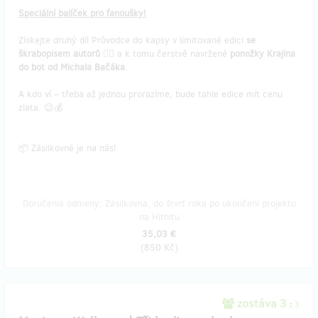
Speciální balíček pro fanoušky!
Získejte druhý díl Průvodce do kapsy v limitované edici
se
škrabopisem autorů
✍🏻 a k tomu čerstvě navržené
ponožky Krajina
do bot od Michala Bačáka
.
A kdo ví – třeba až jednou prorazíme, bude tahle edice mít cenu
zlata. 😉💰
📦 Zásilkovné je na nás!
Doručenia odmeny: Zásilkovna, do štvrť roka po ukončení projektu
na Hithitu
35,03 €
(
850 Kč
)
zostáva 3
z 3