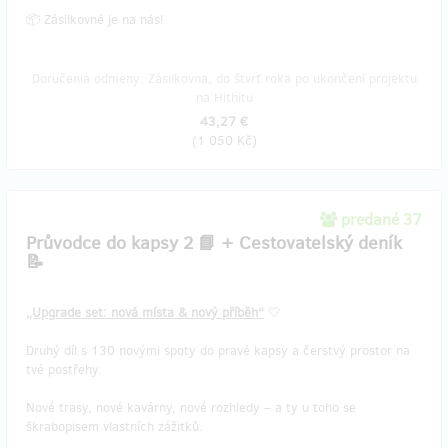
📦 Zásilkovné je na nás!
Doručenia odmeny: Zásilkovna, do štvrť roka po ukončení projektu
na Hithitu
43,27 €
(
1 050 Kč
)
predané 37
Průvodce do kapsy 2 📘 + Cestovatelský deník
📝
„Upgrade set: nová místa & nový příběh“
🤍
Druhý díl s 130 novými spoty do pravé kapsy a čerstvý prostor na
tvé postřehy.
Nové trasy, nové kavárny, nové rozhledy – a ty u toho se
škrabopisem vlastních zážitků.