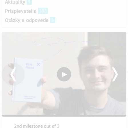
Aktuality
9
Prispievatelia
303
Otázky a odpovede
6
2nd milestone out of 3
3rd mi