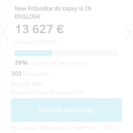
New Průvodce do kapsy is IN
Průvo
ENGLISH!
13
13 627 €
vybran
vybrané z
37 090 €
22%
36%
completed of 2nd milestone
303
ľudí prispelo
Komunita
,
Média
Valašské Příkazy, Zlínský kraj, Česko
Úspešne dokončený
All or nothing.
Všetko alebo nič.
Projekt skončil 16:13 v