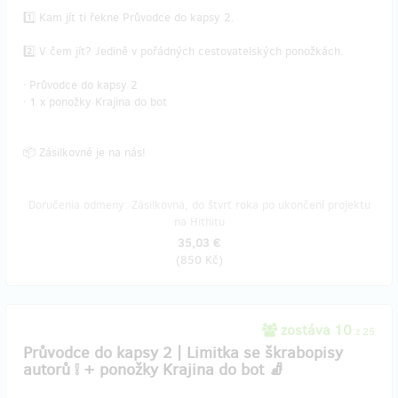
1️⃣ Kam jít ti řekne Průvodce do kapsy 2.
2️⃣ V čem jít? Jedině v pořádných cestovatelských ponožkách.
ᐧ Průvodce do kapsy 2
ᐧ 1 x ponožky Krajina do bot
📦 Zásilkovné je na nás!
Doručenia odmeny: Zásilkovna, do štvrť roka po ukončení projektu
na Hithitu
35,03 €
(
850 Kč
)
zostáva 10
z 25
Průvodce do kapsy 2 | Limitka se škrabopisy
autorů ❕ + ponožky Krajina do bot 🧦