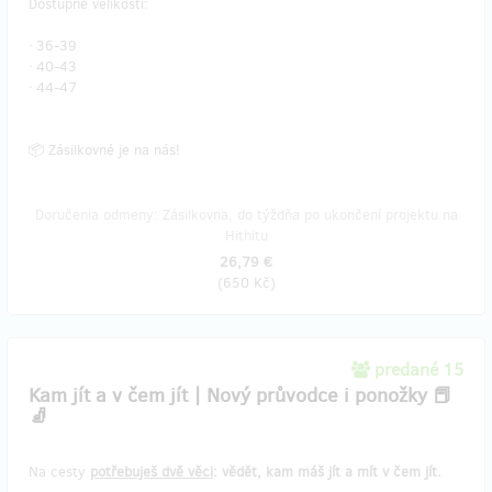
Dostupné velikosti:
ᐧ 36-39
ᐧ 40-43
ᐧ 44-47
📦 Zásilkovné je na nás!
Doručenia odmeny: Zásilkovna, do týždňa po ukončení projektu na
Hithitu
26,79 €
(
650 Kč
)
predané 15
Kam jít a v čem jít | Nový průvodce i ponožky 📕
🧦
Na cesty
potřebuješ dvě věci
: vědět, kam máš jít a mít v čem jít.