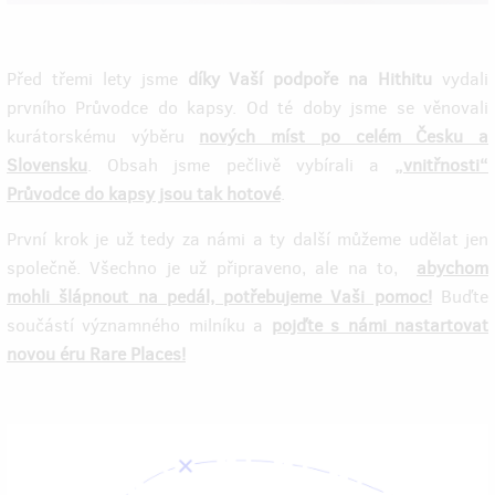
Před třemi lety jsme
díky Vaší podpoře na Hithitu
vydali
prvního Průvodce do kapsy. Od té doby jsme se věnovali
kurátorskému výběru
nových míst po celém Česku a
Slovensku
. Obsah jsme pečlivě vybírali a
„vnitřnosti“
Průvodce do kapsy jsou tak hotové
.
První krok je už tedy za námi a ty další můžeme udělat jen
společně. Všechno je už připraveno, ale na to,
abychom
mohli šlápnout na pedál, potřebujeme Vaši pomoc!
Buďte
součástí významného milníku a
pojďte s námi nastartovat
novou éru Rare Places!