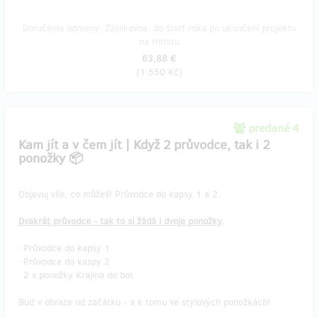
Doručenia odmeny: Zásilkovna, do štvrť roka po ukončení projektu
na Hithitu
63,88 €
(
1 550 Kč
)
predané 4
Kam jít a v čem jít | Když 2 průvodce, tak i 2
ponožky 📦
Objevuj vše, co můžeš! Průvodce do kapsy 1 a 2.
Dvakrát průvodce - tak to si žádá i dvoje ponožky
.
ᐧ Průvodce do kapsy 1
ᐧ Průvodce do kaspy 2
ᐧ 2 x ponožky Krajina do bot
Buď v obraze od začátku - a k tomu ve stylových ponožkách!