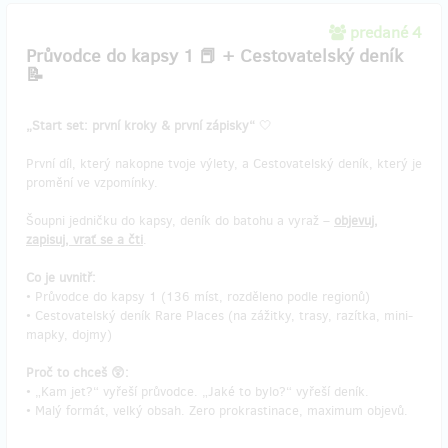
predané 4
Průvodce do kapsy 1 📕 + Cestovatelský deník
📝
​„Start set: první kroky & první zápisky“
🤍
První díl, který nakopne tvoje výlety, a Cestovatelský deník, který je
promění ve vzpomínky.
Šoupni jedničku do kapsy, deník do batohu a vyraž –
objevuj,
zapisuj, vrať se a čti
.
Co je uvnitř:
• Průvodce do kapsy 1 (136 míst, rozděleno podle regionů)
• Cestovatelský deník Rare Places (na zážitky, trasy, razítka, mini-
mapky, dojmy)
Proč to chceš 😲:
• „Kam jet?“ vyřeší průvodce. „Jaké to bylo?“ vyřeší deník.
• Malý formát, velký obsah. Zero prokrastinace, maximum objevů.