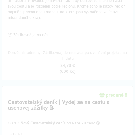
atmosféru. Průvodce je navržen tak, aby cestovatel snadno našel
svou cestu a je rozdělen podle regionů. Kromě toho je každý region
doplněn jednoduchou mapou, na které jsou vyznačena zajímavá
místa daného kraje.
📦 Zásilkovné je na nás!
Doručenia odmeny: Zásilkovna, do mesiaca po ukončení projektu na
Hithitu
24,73 €
(
600 Kč
)
predané 8
Cestovatelský deník | Vydej se na cestu a
uschovej zážitky 📝
COŽE?
Nový Cestovatelský deník
od Rare Places? 😲
Je tady!