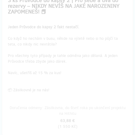
3 ks Průvodce do kapsy 2 | Pro sebe a dva do
rezervy – NIKDY NEVÍŠ NA JAKÉ NAROZENINY
ZAPOMENEŠ! 📕
Jeden Průvodce do kapsy 2 fakt nestačí.
Co když ho nechám v busu, někde na výletě nebo si ho půjčí ta
teta, co nikdy nic nevrátila?
Pro všechny tyto případy je tahle odměna jako dělaná. A jeden
Průvodce třeba zbyde jako dárek.
Navíc, ušetříš až 15 % za kus!
📦 Zásilkovné je na nás!
Doručenia odmeny: Zásilkovna, do štvrť roka po ukončení projektu
na Hithitu
63,88 €
(
1 550 Kč
)