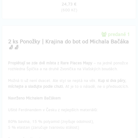
24,73 €
(
600 Kč
)
predané 1
2 ks Ponožky | Krajina do bot od Michala Bačáka
🧦🧦
Proplétají se zde dvě místa z Rare Places Mapy
– na jedné ponožce
rozhledna Špička a na druhé Zvonička na Vlašských boudách.
Možná ti už není dvacet. Ale styl se neptá na věk.
Kup si dva páry,
míchejte a slaďujte podle chuti.
Ať je to o náladě, ne o předsudcích.
Navrženo Michalem Bačákem
Ušité Ferdinandem v Česku z nejlepších materiálů:
80% bavlna, 15 % polyamid (zvyšuje odolnost),
5 % elastan (zaručuje tvarovou stálost)