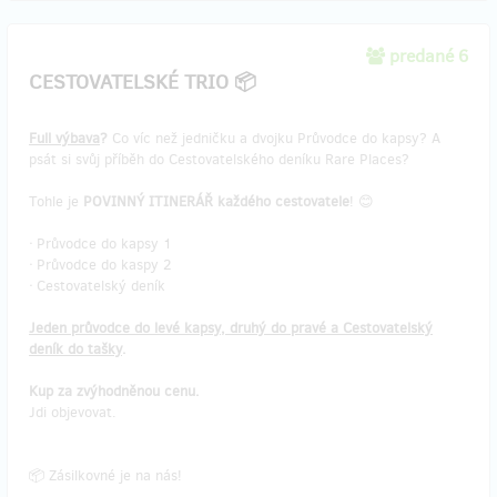
predané 6
CESTOVATELSKÉ TRIO 📦
Full výbava
?
Co víc než jedničku a dvojku Průvodce do kapsy? A
psát si svůj příběh do Cestovatelského deníku Rare Places?
Tohle je
POVINNÝ ITINERÁŘ každého cestovatele
! 😊
ᐧ Průvodce do kapsy 1
ᐧ Průvodce do kaspy 2
ᐧ Cestovatelský deník
Jeden průvodce do levé kapsy, druhý do pravé a Cestovatelský
deník do tašky
.
Kup za zvýhodněnou cenu.
Jdi objevovat.
📦 Zásilkovné je na nás!