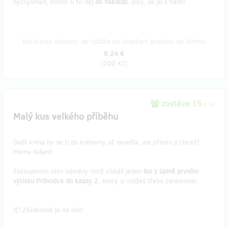
byznysmen, klidně si to dej
do nákladů
. Díky, že jsi s námi!
Doručenia odmeny: do týždňa po ukončení projektu na Hithitu
8,24 €
(
200 Kč
)
zostáva 15
z 15
Malý kus velkého příběhu
Další kniha by se ti do knihovny už nevešla, ale přesto ji chceš?
Máme řešení!
Zakoupením této odměny totiž získáš jeden
list z úplně prvního
výtisku Průvodce do kapsy 2
, který si můžeš třeba zarámovat.
📦 Zásilkovné je na nás!