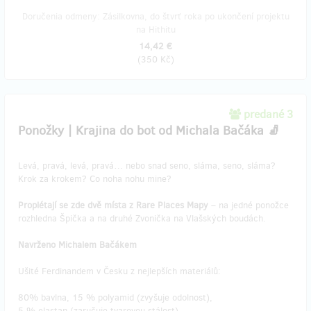
Doručenia odmeny: Zásilkovna, do štvrť roka po ukončení projektu
na Hithitu
14,42 €
(
350 Kč
)
predané 3
Ponožky | Krajina do bot od Michala Bačáka 🧦
Levá, pravá, levá, pravá… nebo snad seno, sláma, seno, sláma?
Krok za krokem? Co noha nohu mine?
Proplétají se zde dvě místa z Rare Places Mapy
– na jedné ponožce
rozhledna Špička a na druhé Zvonička na Vlašských boudách.
Navrženo Michalem Bačákem
Ušité Ferdinandem v Česku z nejlepších materiálů:
80% bavlna, 15 % polyamid (zvyšuje odolnost),
5 % elastan (zaručuje tvarovou stálost)