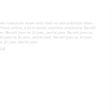
vem rozestavění kolem stolu hledí na nebe prázdným dnem
 Plníme, plníme, a až se docela naplníme, praskneme. Narodil
em. Narodil jsem se, žil jsem, zemřel jsem. Narodil jsem se,
il jsem se, žil jsem, zemřel jsem. Narodil jsem se, žil jsem,
e, žil jsem, zemřel jsem.
t.cz