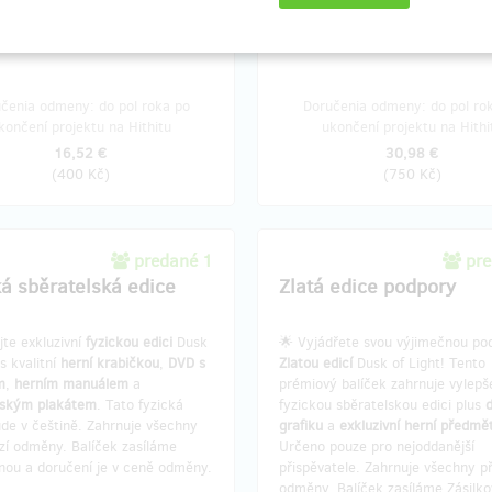
čenia odmeny: do pol roka po
Doručenia odmeny: do pol ro
končení projektu na Hithitu
ukončení projektu na Hithi
16,52 €
30,98 €
(
400 Kč
)
(
750 Kč
)
predané 1
pre
ká sběratelská edice
Zlatá edice podpory
jte exkluzivní
fyzickou edici
Dusk
🌟 Vyjádřete svou výjimečnou po
 s kvalitní
herní krabičkou
,
DVD s
Zlatou edicí
Dusk of Light! Tento
m
,
herním manuálem
a
prémiový balíček zahrnuje vylep
lským plakátem
. Tato fyzická
fyzickou sběratelskou edici plus
d
de v češtině. Zahrnuje všechny
grafiku
a
exkluzivní herní předmě
zí odměny. Balíček zasíláme
Určeno pouze pro nejoddanější
vnou a doručení je v ceně odměny.
přispěvatele. Zahrnuje všechny p
odměny. Balíček zasíláme Zásilk