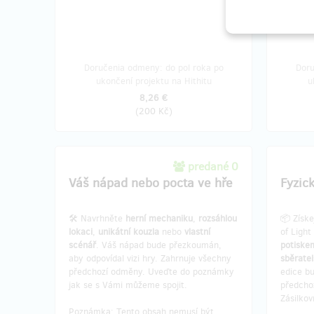
Doručenia odmeny: do pol roka po
Doru
ukončení projektu na Hithitu
u
8,26 €
(
200 Kč
)
predané 0
Váš nápad nebo pocta ve hře
Fyzic
🛠 Navrhněte
herní mechaniku
,
rozsáhlou
📦 Získe
lokaci
,
unikátní kouzla
nebo
vlastní
of Light
scénář
. Váš nápad bude přezkoumán,
potiske
aby odpovídal vizi hry. Zahrnuje všechny
sběrate
předchozí odměny. Uveďte do poznámky
edice bu
jak se s Vámi můžeme spojit.
předcho
Zásilko
Poznámka: Tento obsah nemusí být