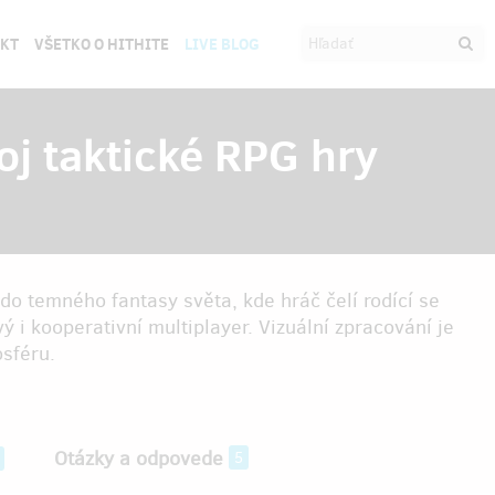
EKT
VŠETKO O HITHITE
LIVE BLOG
j taktické RPG hry
 do temného fantasy světa, kde hráč čelí rodící se
i kooperativní multiplayer. Vizuální zpracování je
sféru.
Otázky a odpovede
5