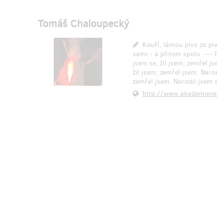
Tomáš Chaloupecký
Kouří, lámou pivo za pi
sami - a přitom spolu. ---
jsem se, žil jsem, zemřel js
žil jsem, zemřel jsem. Narod
zemřel jsem. Narodil jsem s
http://www.akademieve