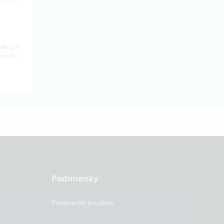
do pol
ithitu
Podmienky
Podmienky použitia