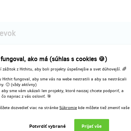
pevok
predané 1
pre
 fungoval, ako má (súhlas s cookies 🍪)
ek nahlédnutí do zákulisí
Štědrý balíček podpory
í zážitok z Hithitu, aby boli projekty úspešnejšie a svet dúhovejší. 🌈
jte přístup ke
speciálnímu
💖 Upřímný způsob, jak podpořit 
 Hithit fungoval, aby sme vás na webe nestratili a aby sa nestrácali
čnímu kanálu
, kde nahlédnete do
Tento
štědrý příspěvek
nám pomů
y. 🙂 (vždy aktívny)
ry – od prvních prototypů až po
posunout dál a rychleji. Na oplát
 aby sme vám ukázali len projekty, ktoré naozaj chcete podporiť, a
ní 3D objektů. Je to jako
vaše jméno
zvýrazněno v titulcíc
 čo najviac z vás osloviť. 🎯
historie projektu
. Zahrnuje
Zahrnuje všechny předchozí odm
 předchozí odměny.
ôžete dozvedieť viac na stránke
Súkromie
kde môžete tiež zmeniť vaše