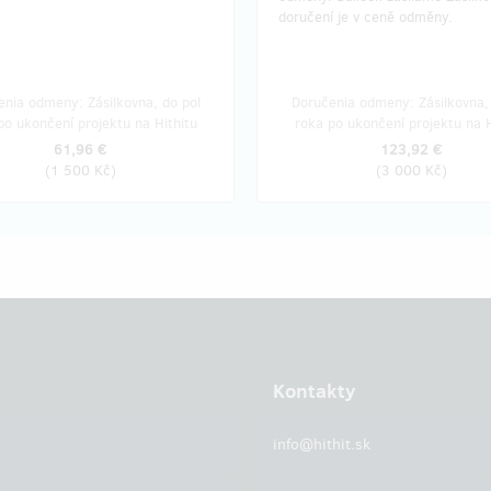
doručení je v ceně odměny.
nia odmeny: Zásilkovna, do pol
Doručenia odmeny: Zásilkovna, 
po ukončení projektu na Hithitu
roka po ukončení projektu na H
61,96 €
123,92 €
(
1 500 Kč
)
(
3 000 Kč
)
Kontakty
info@hithit.sk