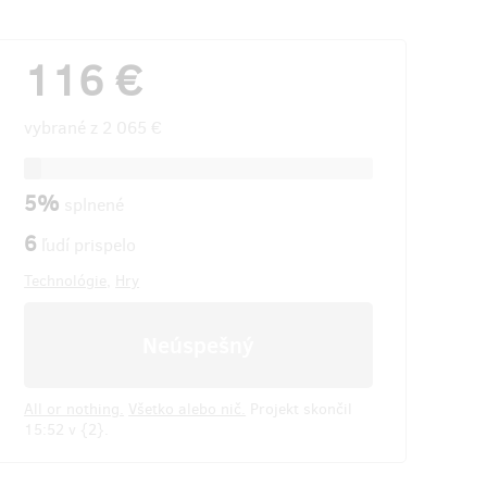
116 €
vybrané z
2 065 €
5%
splnené
6
ľudí prispelo
Technológie
,
Hry
Neúspešný
All or nothing.
Všetko alebo nič.
Projekt skončil
15:52 v {2}.