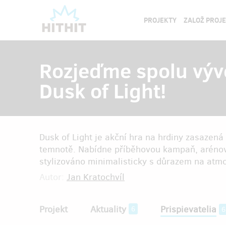
PROJEKTY
ZALOŽ PROJ
Rozjeďme spolu vývo
Dusk of Light!
Dusk of Light je akční hra na hrdiny zasazená
temnotě. Nabídne příběhovou kampaň, arénový 
stylizováno minimalisticky s důrazem na atmo
Autor:
Jan Kratochvíl
Projekt
Aktuality
Prispievatelia
6
6