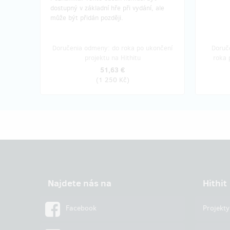
dostupný v základní hře při vydání, ale
může být přidán později.
Doručenia odmeny: do roka po ukončení
Doruče
projektu na Hithitu
roka 
51,63 €
(
1 250 Kč
)
Najdete nás na
Hithit
Facebook
Projekty