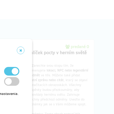
dané 0
predané 0
Balíček pocty v herním světě
projekt.
🏺 Zanechte svou stopu tím, že
že hru
pojmenujete
lokaci, NPC nebo legendární
ku bude
předmět
ve hře. Můžete také přidat
h
.
vlastní zprávu nebo citát
, který se objeví
ěny.
na načítacích obrazovkách. Všechny
příspěvky budou přezkoumány, aby
 nastavenia.
odpovídaly hernímu světu. Zahrnuje
všechny předchozí odměny. Uveďte do
poznámky jak se s Vámi můžeme spojit.
Poznámka: Tento obsah nemusí být