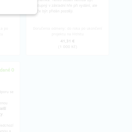
dostupný v základní hře při vydání, ale
může být přidán později.
ka po
Doručenia odmeny: do roka po ukončení
tu
projektu na Hithitu
41,31 €
(
1 000 Kč
)
dané 0
dporu se
šenou
alší
ty
.
ředchozí
ovnou a