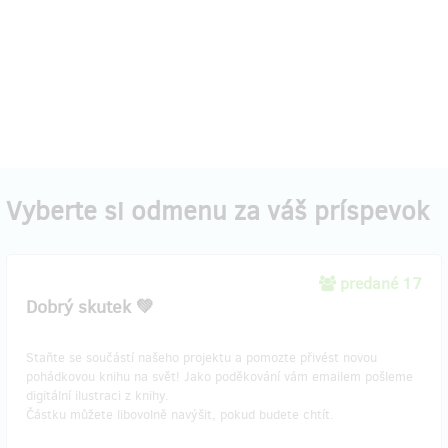
Vyberte si odmenu za váš príspevok
predané 17
Dobrý skutek 💚
Staňte se součástí našeho projektu a pomozte přivést novou
pohádkovou knihu na svět! Jako poděkování vám emailem pošleme
digitální ilustraci z knihy.
Částku můžete libovolně navýšit, pokud budete chtít.