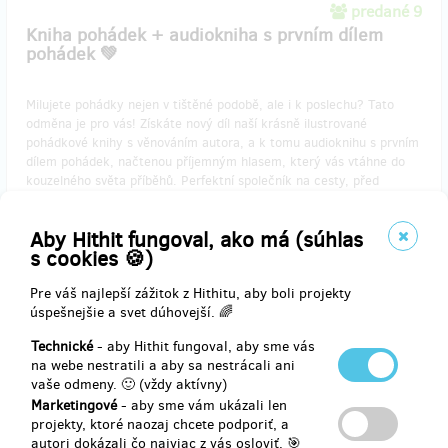
predané 9
Kniha pohádek + audiokniha s prvním dílem
pohádek 💚
Milujete pohádky nejen v tištěné podobě, ale i k poslechu? Tato
odměna je pro vás! Získáte nový díl naší krásně ilustrované
pohádkové knihy s věnováním autora, a k tomu audioknihu s prvním
dílem pohádek, načtenou příjemným hlasem, který vás vtáhne do
kouzelného světa příběhů. Perfektní společník na cesty, před
spaním nebo jen tak pro radost! 💚📖🎧Zásilkovné v ČR je zahrnuto.
Aby Hithit fungoval, ako má (súhlas
s cookies 🍪)
Doručenia odmeny: Zásilkovna, do štvrť roka po ukončení projektu
na Hithitu
Pre váš najlepší zážitok z Hithitu, aby boli projekty
26,79 €
úspešnejšie a svet dúhovejší. 🌈
(
650 Kč
)
Technické
- aby Hithit fungoval, aby sme vás
na webe nestratili a aby sa nestrácali ani
vaše odmeny. 🙂 (vždy aktívny)
predané 5
Marketingové
- aby sme vám ukázali len
Pohádkový balíček 💚
projekty, ktoré naozaj chcete podporiť, a
autori dokázali čo najviac z vás osloviť. 🎯