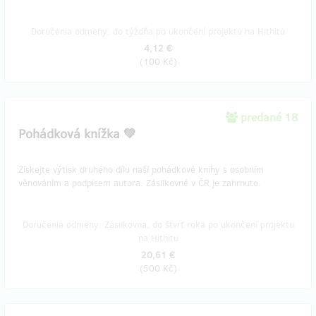
Doručenia odmeny: do týždňa po ukončení projektu na Hithitu
4,12 €
(
100 Kč
)
predané 18
Pohádková knížka 💚
Získejte výtisk druhého dílu naší pohádkové knihy s osobním
věnováním a podpisem autora. Zásilkovné v ČR je zahrnuto.
Doručenia odmeny: Zásilkovna, do štvrť roka po ukončení projektu
na Hithitu
20,61 €
(
500 Kč
)