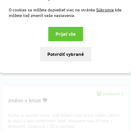
Získejte nejen novou pohádkovou knihu s věnováním, ale
O cookies sa môžete dozvedieť viac na stránke
Súkromie
kde
také audioknihu s prvním dílem pohádek, načtenou příjemným
môžete tiež zmeniť vaše nastavenia.
hlasem, který vás vtáhne do kouzelného světa příběhů. K tomu
navíc krásnou ilustrovanou záložku a exkluzivní omalovánky
inspirované příběhy. Ideální dárek pro malé i velké čtenáře, kteří
milují pohádky a přírodu! Zásilkovné v ČR je zahrnuto.
Doručenia odmeny: Zásilkovna, do štvrť roka po ukončení projektu
na Hithitu
41,21 €
(
1 000 Kč
)
predané 3
Jméno v knize 💚
Staňte se součástí knihy! Vaše jméno (nebo jméno Vašeho dítěte)
se objeví v sekci poděkování. Navíc dostanete nový díl knihy s
věnováním. Zásilkovné v ČR je zahrnuto.