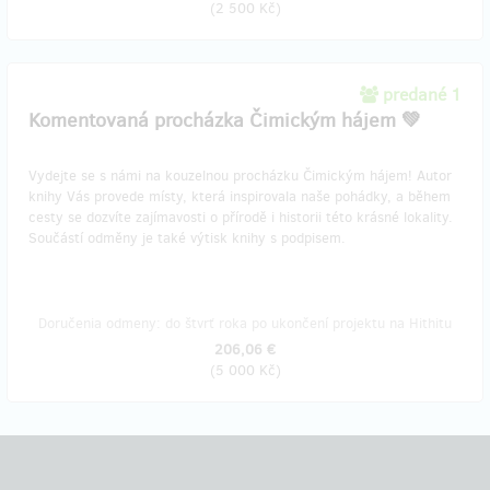
(
2 500 Kč
)
predané 1
Komentovaná procházka Čimickým hájem 💚
Vydejte se s námi na kouzelnou procházku Čimickým hájem! Autor
knihy Vás provede místy, která inspirovala naše pohádky, a během
cesty se dozvíte zajímavosti o přírodě i historii této krásné lokality.
Součástí odměny je také výtisk knihy s podpisem.
Doručenia odmeny: do štvrť roka po ukončení projektu na Hithitu
206,06 €
(
5 000 Kč
)