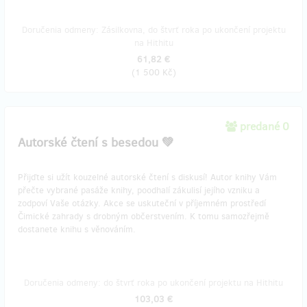
Doručenia odmeny: Zásilkovna, do štvrť roka po ukončení projektu
na Hithitu
61,82 €
(
1 500 Kč
)
predané 0
Autorské čtení s besedou 💚
Přijďte si užít kouzelné autorské čtení s diskusí! Autor knihy Vám
přečte vybrané pasáže knihy, poodhalí zákulisí jejího vzniku a
zodpoví Vaše otázky. Akce se uskuteční v příjemném prostředí
Čimické zahrady s drobným občerstvením. K tomu samozřejmě
dostanete knihu s věnováním.
Doručenia odmeny: do štvrť roka po ukončení projektu na Hithitu
103,03 €