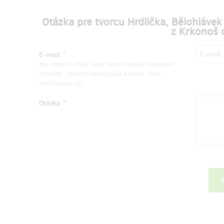
Otázka pre tvorcu Hrdlička, Bělohláve
z Krkonoš 
E-mail
Na tento e-mail vám tvorca zašle odpoveď.
Prosím, zadajte existujúci e-mail, inak
nedostane nič.
Otázka