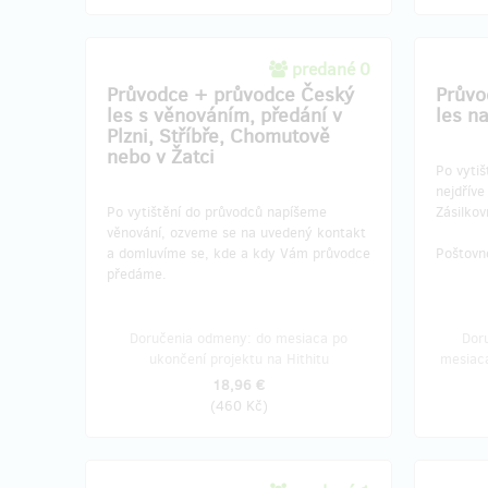
predané 0
Průvodce + průvodce Český
Průvo
les s věnováním, předání v
les n
Plzni, Stříbře, Chomutově
nebo v Žatci
Po vyti
nejdřív
Po vytištění do průvodců napíšeme
Zásilko
věnování, ozveme se na uvedený kontakt
a domluvíme se, kde a kdy Vám průvodce
Poštovn
předáme.
Doručenia odmeny: do mesiaca po
Dor
ukončení projektu na Hithitu
mesiaca
18,96 €
(
460 Kč
)