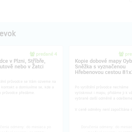
pevok
predané 4
pre
ce v Plzni, Stříbře,
Kopie dobové mapy Oyb
tově nebo v Žatci
Sněžka s vyznačenou
Hřebenovou cestou 81x
štění průvodce se Vám ozveme na
 kontakt a domluvíme se, kde a
Po vytištění průvodce necháme
 průvodce předáme.
vytisknout i mapu, přidáme ji k v
vybrané další odměně a odešleme
V ceně odměny není započítána 
čenia odmeny: do mesiaca po
Doručenia odmeny: do mesia