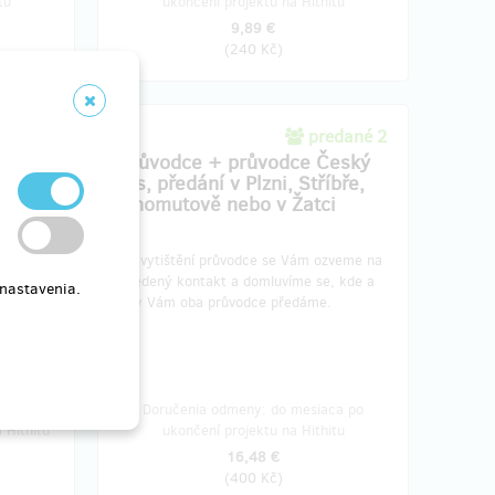
tu
ukončení projektu na Hithitu
9,89 €
(
240 Kč
)
ané 12
predané 2
na
Průvodce + průvodce Český
les, předání v Plzni, Stříbře,
Chomutově nebo v Žatci
íšeme
​Po vytištění průvodce se Vám ozveme na
ou.
uvedený kontakt a domluvíme se, kde a
 nastavenia.
kdy Vám oba průvodce předáme.
ě.
, do
Doručenia odmeny: do mesiaca po
 Hithitu
ukončení projektu na Hithitu
16,48 €
(
400 Kč
)