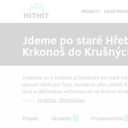
PROJEKTY
ZALOŽ PROJ
Jdeme po staré Hře
Krkonoš do Krušnýc
Vydejme se s knižním průvodcem po staré tra
popsali další její část, tentokrát přes pohoří
hory a Děčínskou vrchovinu až na hranici Kru
Autor:
Hrdlička, Bělohlávek
Projekt
Aktuality
Prispievatelia
0