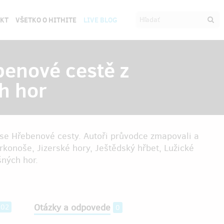
EKT
VŠETKO O HITHITE
LIVE BLOG
benové cestě z
h hor
se Hřebenové cesty. Autoři průvodce zmapovali a
 Krkonoše, Jizerské hory, Ještědský hřbet, Lužické
šných hor.
Otázky a odpovede
102
0