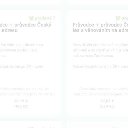
predané 7
pr
dce + průvodce Český
Průvodce + průvodce Č
a adresu
les s věnováním na adr
štění Vám oba průvodce co
Po vytištění do průvodců napíše
e odešleme poštou nebo
věnování a co nejdříve Vám je o
vnou..
poštou nebo Zásilkovnou.
é/zásilkovné po ČR v ceně.
Poštovné/zásilkovné po ČR v cen
učenia odmeny: na adresu, do
Doručenia odmeny: na adresu
 po ukončení projektu na Hithitu
mesiaca po ukončení projektu na
20,19 €
22,67 €
(
490 Kč
)
(
550 Kč
)