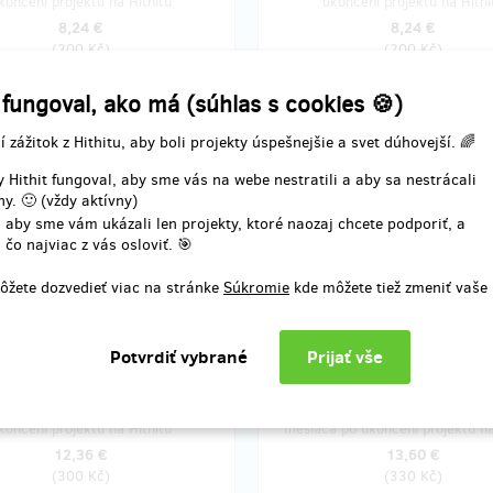
končení projektu na Hithitu
ukončení projektu na Hithi
8,24 €
8,24 €
(
200 Kč
)
(
200 Kč
)
 fungoval, ako má (súhlas s cookies 🍪)
predané 4
pred
í zážitok z Hithitu, aby boli projekty úspešnejšie a svet dúhovejší. 🌈
o Hřebenová cesta
Průvodce s věnováním 
d - Sněžka
 Hithit fungoval, aby sme vás na webe nestratili a aby sa nestrácali
adresu
y. 🙂 (vždy aktívny)
 aby sme vám ukázali len projekty, ktoré naozaj chcete podporiť, a
štění průvodce necháme
Po vytištění průvodce do něj nap
 čo najviac z vás osloviť. 🎯
ut tričko Vámi vybrané velikosti
věnování a co nejdříve Vám ho
 přidáme ho k Vámi vybrané další
odešleme poštou nebo Zásilkovn
ôžete dozvedieť viac na stránke
Súkromie
kde môžete tiež zmeniť vaše
a odešleme.
Poštovné/zásilkovné po ČR v cen
odměny není započítána doprava.
čenia odmeny: do mesiaca po
Doručenia odmeny: na adresu
končení projektu na Hithitu
mesiaca po ukončení projektu na
12,36 €
13,60 €
(
300 Kč
)
(
330 Kč
)