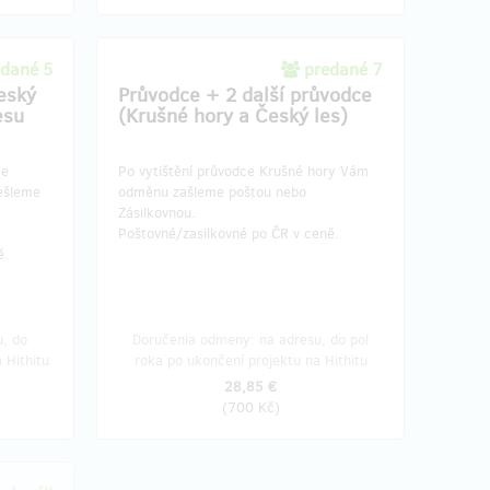
edané 5
predané 7
eský
Průvodce + 2 další průvodce
esu
(Krušné hory a Český les)
me
Po vytištění průvodce Krušné hory Vám
dešleme
odměnu zašleme poštou nebo
Zásilkovnou.
Poštovné/zasilkovné po ČR v ceně.
ě.
, do
Doručenia odmeny: na adresu, do pol
 Hithitu
roka po ukončení projektu na Hithitu
28,85 €
(
700 Kč
)