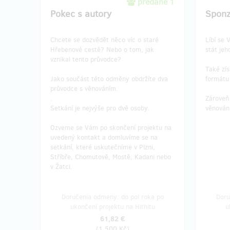
predané 1
Pokec s autory
Sponz
Chcete se dozvědět něco víc o staré
Líbí se
Hřebenové cestě? Nebo o tom, jak
stát je
vznikal tento průvodce?
Také zís
Jako součást této odměny obdržíte dva
formátu 
průvodce s věnováním.
.
Zároveň
Setkání je nejvýše pro dvě osoby.
věnován
Ozveme se Vám po skončení projektu na
uvedený kontakt a domluvíme se na
setkání, které uskutečníme v Plzni,
Stříbře, Chomutově, Mostě, Kadani nebo
v Žatci.
Doručenia odmeny: do pol roka po
Doru
ukončení projektu na Hithitu
u
61,82 €
(
1 500 Kč
)