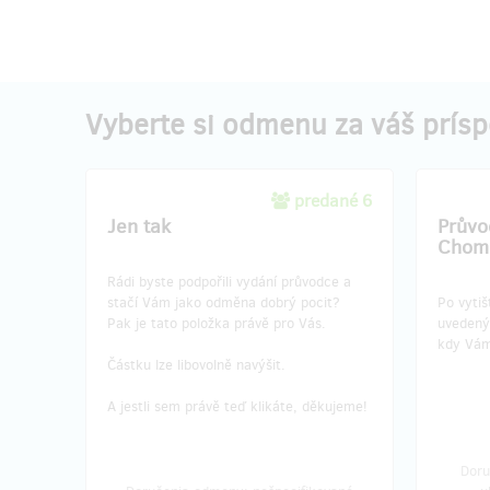
Vyberte si odmenu za váš prís
predané 6
Jen tak
Průvod
Chomu
Rádi byste podpořili vydání průvodce a
stačí Vám jako odměna dobrý pocit?
Po vyti
Pak je tato položka právě pro Vás.
uvedený
kdy Vám
Částku lze libovolně navýšit.
A jestli sem právě teď klikáte, děkujeme!
Doru