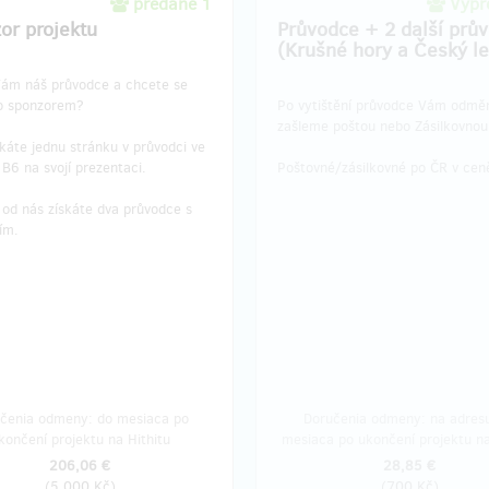
predané 1
Vypre
or projektu
Průvodce + 2 další prů
(Krušné hory a Český le
 Vám náš průvodce a chcete se
ho sponzorem?
Po vytištění průvodce Vám odmě
zašleme poštou nebo Zásilkovno
káte jednu stránku v průvodci ve
B6 na svojí prezentaci.
Poštovné/zásilkovné po ČR v cen
 od nás získáte dva průvodce s
ím.
čenia odmeny: do mesiaca po
Doručenia odmeny: na adresu
končení projektu na Hithitu
mesiaca po ukončení projektu na
206,06 €
28,85 €
(
5 000 Kč
)
(
700 Kč
)