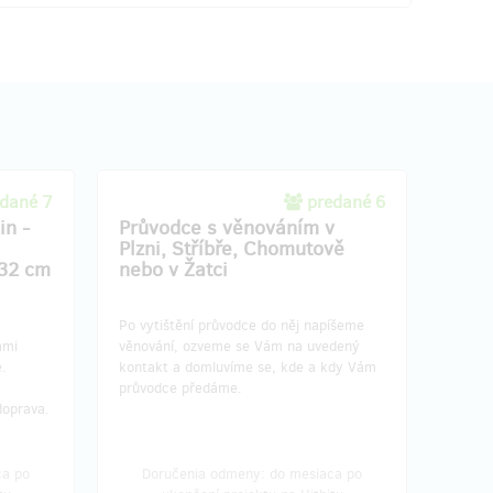
dané 7
predané 6
in -
Průvodce s věnováním v
Plzni, Stříbře, Chomutově
32 cm
nebo v Žatci
Po vytištění průvodce do něj napíšeme
ámi
věnování, ozveme se Vám na uvedený
.
kontakt a domluvíme se, kde a kdy Vám
průvodce předáme.
doprava.
ca po
Doručenia odmeny: do mesiaca po