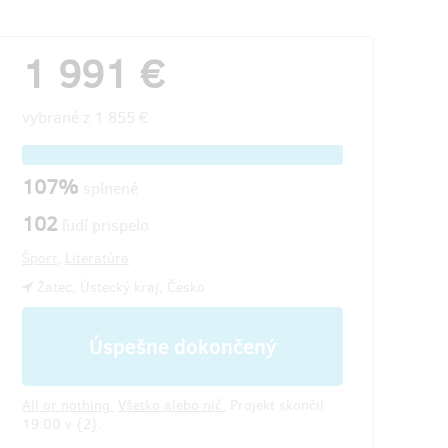
1 991 €
vybrané z
1 855 €
107%
splnené
102
ľudí prispelo
Šport
,
Literatúra
Žatec, Ústecký kraj, Česko
Úspešne dokončený
All or nothing.
Všetko alebo nič.
Projekt skončil
19:00 v {2}.