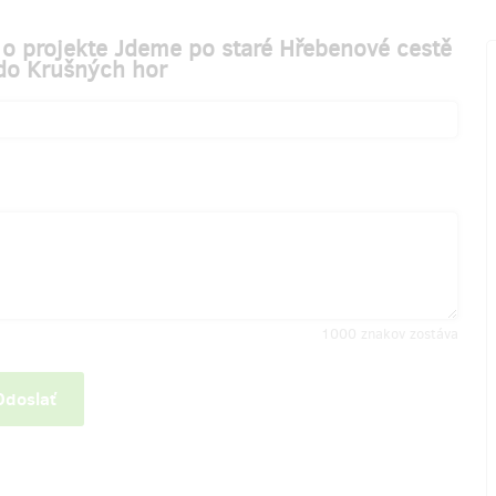
k o projekte Jdeme po staré Hřebenové cestě
do Krušných hor
1000
znakov zostáva
Odoslať