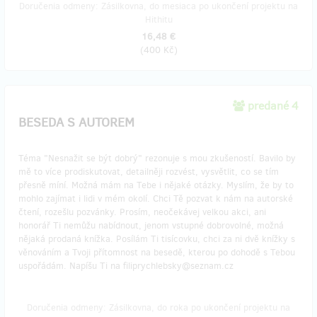
Doručenia odmeny: Zásilkovna, do mesiaca po ukončení projektu na
Hithitu
16,48 €
(
400 Kč
)
predané 4
BESEDA S AUTOREM
Téma "Nesnažit se být dobrý" rezonuje s mou zkušeností. Bavilo by
mě to více prodiskutovat, detailněji rozvést, vysvětlit, co se tím
přesně míní. Možná mám na Tebe i nějaké otázky. Myslím, že by to
mohlo zajímat i lidi v mém okolí. Chci Tě pozvat k nám na autorské
čtení, rozešlu pozvánky. Prosím, neočekávej velkou akci, ani
honorář Ti nemůžu nabídnout, jenom vstupné dobrovolné, možná
nějaká prodaná knížka. Posílám Ti tisícovku, chci za ni dvě knížky s
věnováním a Tvoji přítomnost na besedě, kterou po dohodě s Tebou
uspořádám. Napíšu Ti na filiprychlebsky@seznam.cz
Doručenia odmeny: Zásilkovna, do roka po ukončení projektu na