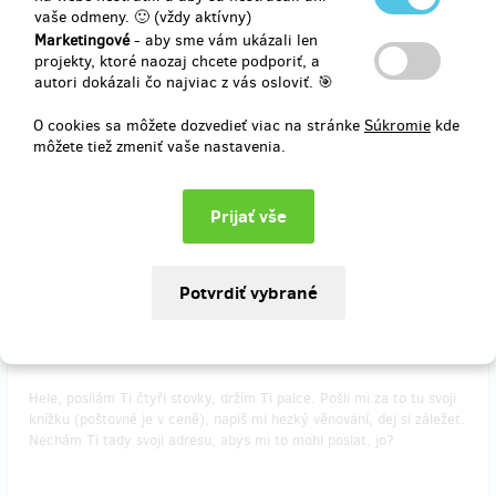
vaše odmeny. 🙂 (vždy aktívny)
Marketingové
- aby sme vám ukázali len
Posílám Ti tři stovky, pošli mi za ně svoji knížku. Do Z-boxu,
projekty, ktoré naozaj chcete podporiť, a
poštovné je v ceně. Nechám Ti tady svoji adresu, abys mi to mohl
autori dokázali čo najviac z vás osloviť. 🎯
poslat. Chci si přečíst, co jsi napsal.
O cookies sa môžete dozvedieť viac na stránke
Súkromie
kde
môžete tiež zmeniť vaše nastavenia.
Doručenia odmeny: Zásilkovna, do mesiaca po ukončení projektu na
Hithitu
12,36 €
(
300 Kč
)
predané 67
KNÍŽKA V PAPÍROVÉ PODOBĚ S VĚNOVÁNÍM
Hele, posílám Ti čtyři stovky, držím Ti palce. Pošli mi za to tu svoji
knížku (poštovné je v ceně), napiš mi hezký věnování, dej si záležet.
Nechám Ti tady svoji adresu, abys mi to mohl poslat, jo?