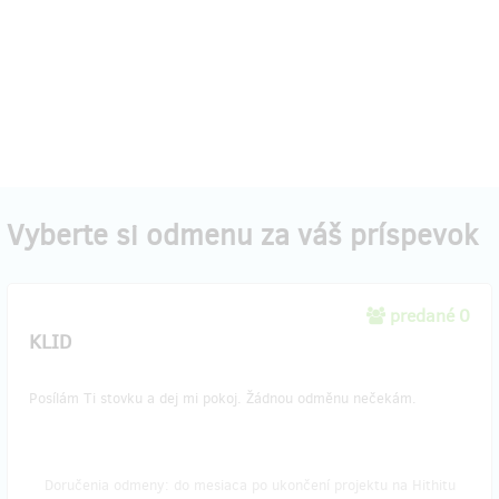
Vyberte si odmenu za váš príspevok
predané 0
KLID
Posílám Ti stovku a dej mi pokoj. Žádnou odměnu nečekám.
Doručenia odmeny: do mesiaca po ukončení projektu na Hithitu