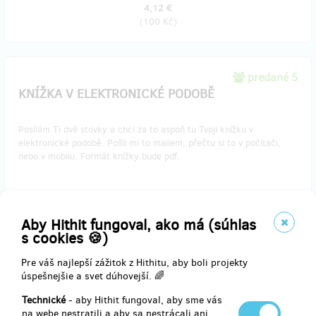
4,12 €
(
100 Kč
)
predané 5
KNÍŽKA V ELEKTRONICKÉ PODOBĚ
Posílám Ti dvě stovky a chci za to aspoň tu Tvoji knížku v
elektronické podobě. Pošli mi to mailem, přečtu si to v počítači,
nebo v mobilu. Formát knížky bude pdf.
Doručenia odmeny: do mesiaca po ukončení projektu na Hithitu
Aby Hithit fungoval, ako má (súhlas
8,24 €
s cookies 🍪)
(
200 Kč
)
Pre váš najlepší zážitok z Hithitu, aby boli projekty
úspešnejšie a svet dúhovejší. 🌈
predané 20
Technické
- aby Hithit fungoval, aby sme vás
KNÍŽKA V PAPÍROVÉ PODOBĚ
na webe nestratili a aby sa nestrácali ani