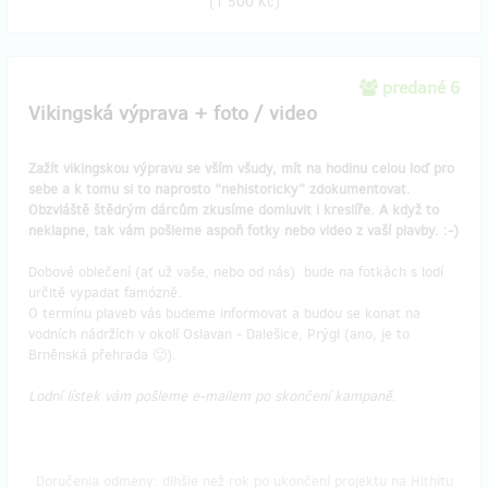
(
1 500 Kč
)
predané 6
Vikingská výprava + foto / video
Zažít vikingskou výpravu se vším všudy, mít na hodinu celou loď pro
sebe a k tomu si to naprosto “nehistoricky” zdokumentovat.
Obzvláště štědrým dárcům zkusíme domluvit i kreslíře. A když to
neklapne, tak vám pošleme aspoň fotky nebo video z vaší plavby. :-)
Dobové oblečení (ať už vaše, nebo od nás) bude na fotkách s lodí
určitě vypadat famózně.
O termínu plaveb vás budeme informovat a budou se konat na
vodních nádržích v okolí Oslavan - Dalešice, Prýgl (ano, je to
Brněnská přehrada 🙂).
Lodní lístek vám pošleme e-mailem po skončení kampaně.
Doručenia odmeny: dlhšie než rok po ukončení projektu na Hithitu