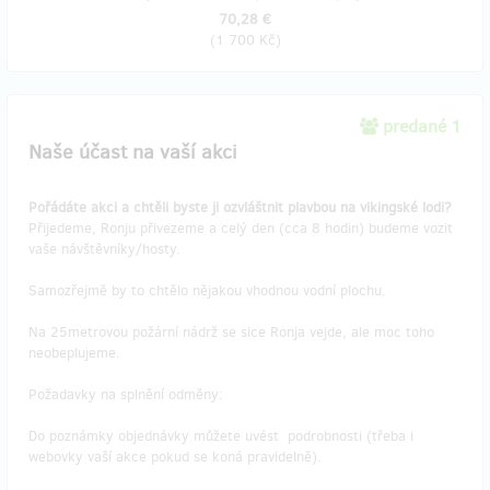
70,28 €
(
1 700 Kč
)
predané 1
Naše účast na vaší akci
Pořádáte akci a chtěli byste ji ozvláštnit plavbou na vikingské lodi?
Přijedeme, Ronju přivezeme a celý den (cca 8 hodin) budeme vozit
vaše návštěvníky/hosty.
Samozřejmě by to chtělo nějakou vhodnou vodní plochu.
Na 25metrovou požární nádrž se sice Ronja vejde, ale moc toho
neobeplujeme.
Požadavky na splnění odměny:
Do poznámky objednávky můžete uvést podrobnosti (třeba i
webovky vaší akce pokud se koná pravidelně).