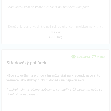
Lodní lístek vám pošleme e-mailem po skončení kampaně.
Doručenia odmeny: dlhšie než rok po ukončení projektu na Hithitu
8,27 €
(
200 Kč
)
zostáva 77
z 100
Středověký pohárek
Něco stylového na pití, co vám může stát na kredenci, nebo si to
vezmete jako stylový funkční doplněk na nějakou akci.
Pohárek vám vyrobíme, zabalíme, kamkoliv v ČR pošleme, nebo se
domluvíme na předání.