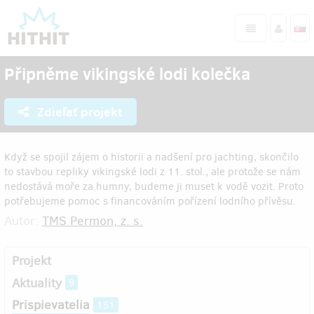
Připněme vikingské lodi kolečka
Zdieľať projekt
Když se spojil zájem o historii a nadšení pro jachting, skončilo
to stavbou repliky vikingské lodi z 11. stol., ale protože se nám
nedostává moře za humny, budeme ji muset k vodě vozit. Proto
potřebujeme pomoc s financováním pořízení lodního přívěsu.
Autor:
TMS Permon, z. s.
Projekt
Aktuality
9
Prispievatelia
151