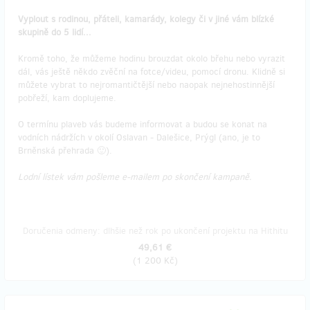
Vyplout s rodinou, přáteli, kamarády, kolegy či v jiné vám blízké
skupině do 5 lidí...
Kromě toho, že můžeme hodinu brouzdat okolo břehu nebo vyrazit
dál, vás ještě někdo zvěční na fotce/videu, pomocí dronu. Klidně si
můžete vybrat to nejromantičtější nebo naopak nejnehostinnější
pobřeží, kam doplujeme.
O termínu plaveb vás budeme informovat a budou se konat na
vodních nádržích v okolí Oslavan - Dalešice, Prýgl (ano, je to
Brněnská přehrada 🙂).
Lodní lístek vám pošleme e-mailem po skončení kampaně.
Doručenia odmeny: dlhšie než rok po ukončení projektu na Hithitu
49,61 €
(
1 200 Kč
)