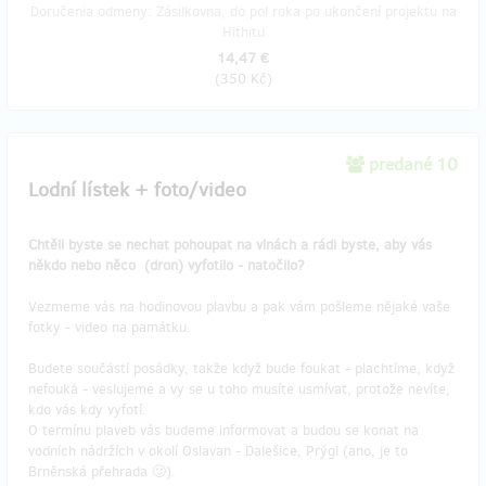
Doručenia odmeny: Zásilkovna, do pol roka po ukončení projektu na
Hithitu
14,47 €
(
350 Kč
)
predané 10
Lodní lístek + foto/video
Chtěli byste se nechat pohoupat na vlnách a rádi byste, aby vás
někdo nebo něco (dron) vyfotilo - natočilo?
Vezmeme vás na hodinovou plavbu a pak vám pošleme nějaké vaše
fotky - video na památku.
Budete součástí posádky, takže když bude foukat - plachtíme, když
nefouká - veslujeme a vy se u toho musíte usmívat, protože nevíte,
kdo vás kdy vyfotí.
O termínu plaveb vás budeme informovat a budou se konat na
vodních nádržích v okolí Oslavan - Dalešice, Prýgl (ano, je to
Brněnská přehrada 🙂).