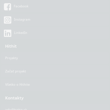
Facebook
Instagram
LinkedIn
Hithit
Projekty
Začať projekt
Všetko o Hithite
Kontakty
info@hithit.sk