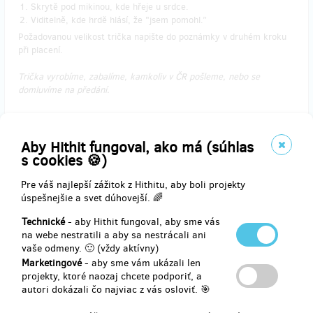
Skrytě pod mikinou, kde hřeje u srdce.
Viditelně, kde hrdě hlásí, že "jsem pomohl.”
Požadovanou velikost trička napište do poznámky v druhém kroku
při placení.
Trička vyrobíme, zabalíme, kamkoliv v ČR pošleme, nebo se
domluvíme na předání.
Aby Hithit fungoval, ako má (súhlas
s cookies 🍪)
Doručenia odmeny: Zásilkovna, do pol roka po ukončení projektu na
Hithitu
Pre váš najlepší zážitok z Hithitu, aby boli projekty
20,67 €
úspešnejšie a svet dúhovejší. 🌈
(
500 Kč
)
Technické
- aby Hithit fungoval, aby sme vás
na webe nestratili a aby sa nestrácali ani
vaše odmeny. 🙂 (vždy aktívny)
predané 19
Marketingové
- aby sme vám ukázali len
Pohodová plavba (rodinná)
projekty, ktoré naozaj chcete podporiť, a
autori dokázali čo najviac z vás osloviť. 🎯
Jen tak si vyplout s rodinou, přáteli, kamarády, kolegy či v jiné vám