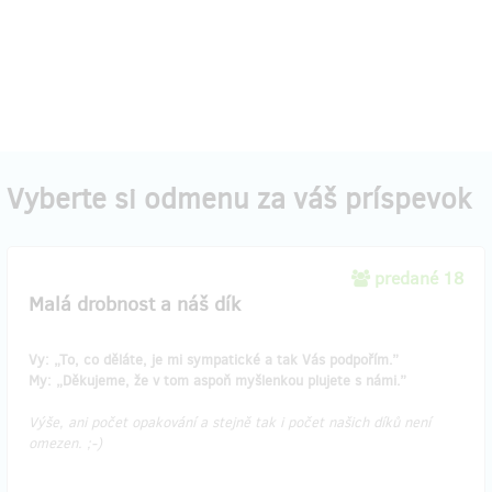
Vyberte si odmenu za váš príspevok
predané 18
Malá drobnost a náš dík
Vy: „To, co děláte, je mi sympatické a tak Vás podpořím.”
My: „Děkujeme, že v tom aspoň myšlenkou plujete s námi.”
Výše, ani počet opakování a stejně tak i počet našich díků není
omezen. ;-)