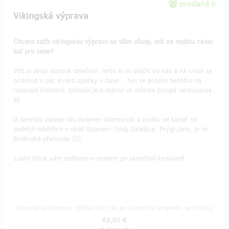
predané 6
Vikingská výprava
Chcete zažít vikingskou výpravu se vším všudy, mít na hodinu celou
loď pro sebe?
Vzít si svoje dobové oblečení, nebo si ho půjčit od nás a na chvíli se
ocitnout o pár století zpátky v čase... Jen se prosím netěšte na
rabování klášterů, bohužel jich máme ve střední Evropě nedostatek.
😃
O termínu plaveb vás budeme informovat a budou se konat na
vodních nádržích v okolí Oslavan - tedy Dalešice, Prýgl (ano, je to
Brněnská přehrada 🙂).
Lodní lístek vám pošleme e-mailem po skončení kampaně.
Doručenia odmeny: dlhšie než rok po ukončení projektu na Hithitu
62,01 €