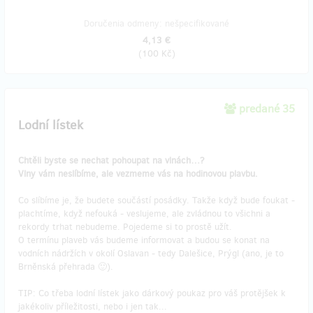
Doručenia odmeny: nešpecifikované
4,13 €
(
100 Kč
)
predané 35
Lodní lístek
Chtěli byste se nechat pohoupat na vlnách…?
Vlny vám neslíbíme, ale vezmeme vás na hodinovou plavbu.
Co slíbíme je, že budete součástí posádky. Takže když bude foukat -
plachtíme, když nefouká - veslujeme, ale zvládnou to všichni a
rekordy trhat nebudeme. Pojedeme si to prostě užít.
O termínu plaveb vás budeme informovat a budou se konat na
vodních nádržích v okolí Oslavan - tedy Dalešice, Prýgl (ano, je to
Brněnská přehrada 🙂).
TIP: Co třeba lodní lístek jako dárkový poukaz pro váš protějšek k
jakékoliv příležitosti, nebo i jen tak...