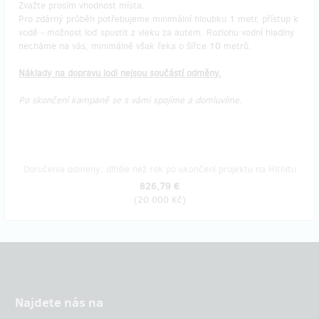
Zvažte prosím vhodnost místa.
Pro zdárný průběh potřebujeme minimální hloubku 1 metr, přístup k
vodě - možnost loď spustit z vleku za autem. Rozlohu vodní hladiny
necháme na vás, minimálně však řeka o šířce 10 metrů.
Náklady na dopravu lodi nejsou součástí odměny.
Po skončení kampaně se s vámi spojíme a domluvíme.
Doručenia odmeny: dlhšie než rok po ukončení projektu na Hithitu
826,79 €
(
20 000 Kč
)
Najdete nás na