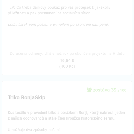
TIP: Co třeba dárkový poukaz pro váš protějšek k jakékoliv
příležitosti a pak pochlubení na sociálních sítích…
Lodní lístek vám pošleme e-mailem po skončení kampaně.
Doručenia odmeny: dlhšie než rok po ukončení projektu na Hithitu
16,54 €
(
400 Kč
)
zostáva 39
z 100
Triko RonjaSkip
Kus textilu v provedení triko s obrázkem Ronji, který nakreslil jeden
z našich odchovanců a stále člen kroužku historického šermu.
Umožňuje dva způsoby nošení: