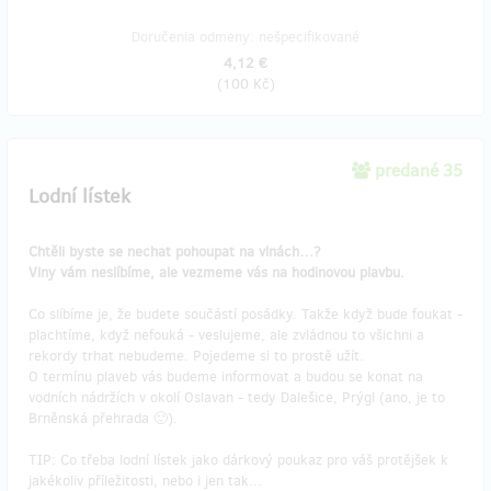
Doručenia odmeny: nešpecifikované
4,12 €
(
100 Kč
)
predané 35
Lodní lístek
Chtěli byste se nechat pohoupat na vlnách…?
Vlny vám neslíbíme, ale vezmeme vás na hodinovou plavbu.
Co slíbíme je, že budete součástí posádky. Takže když bude foukat -
plachtíme, když nefouká - veslujeme, ale zvládnou to všichni a
rekordy trhat nebudeme. Pojedeme si to prostě užít.
O termínu plaveb vás budeme informovat a budou se konat na
vodních nádržích v okolí Oslavan - tedy Dalešice, Prýgl (ano, je to
Brněnská přehrada 🙂).
TIP: Co třeba lodní lístek jako dárkový poukaz pro váš protějšek k
jakékoliv příležitosti, nebo i jen tak...