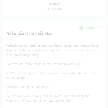
70,06 €
(
1 700 Kč
)
predané 1
Naše účast na vaší akci
Pořádáte akci a chtěli byste ji ozvláštnit plavbou na vikingské lodi?
Přijedeme, Ronju přivezeme a celý den (cca 8 hodin) budeme vozit
vaše návštěvníky/hosty.
Samozřejmě by to chtělo nějakou vhodnou vodní plochu.
Na 25metrovou požární nádrž se sice Ronja vejde, ale moc toho
neobeplujeme.
Požadavky na splnění odměny:
Do poznámky objednávky můžete uvést podrobnosti (třeba i
webovky vaší akce pokud se koná pravidelně).