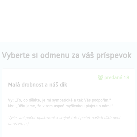
Vyberte si odmenu za váš príspevok
predané 18
Malá drobnost a náš dík
Vy: „To, co děláte, je mi sympatické a tak Vás podpořím.”
My: „Děkujeme, že v tom aspoň myšlenkou plujete s námi.”
Výše, ani počet opakování a stejně tak i počet našich díků není
omezen. ;-)