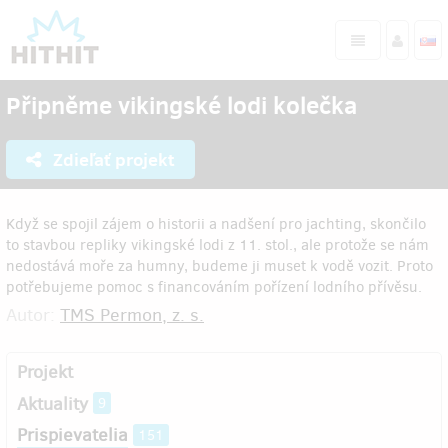
Připněme vikingské lodi kolečka
Zdieľať projekt
Když se spojil zájem o historii a nadšení pro jachting, skončilo
to stavbou repliky vikingské lodi z 11. stol., ale protože se nám
nedostává moře za humny, budeme ji muset k vodě vozit. Proto
potřebujeme pomoc s financováním pořízení lodního přívěsu.
Autor:
TMS Permon, z. s.
Projekt
Aktuality
9
Prispievatelia
151