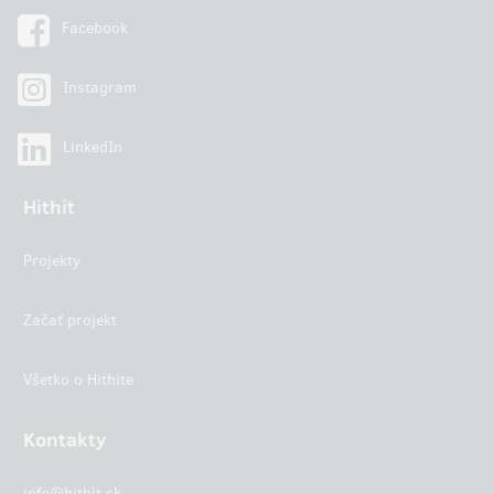
Facebook
Instagram
LinkedIn
Hithit
Projekty
Začať projekt
Všetko o Hithite
Kontakty
info@hithit.sk