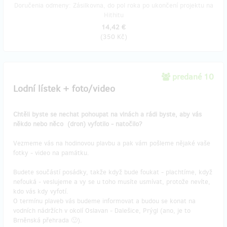
Doručenia odmeny: Zásilkovna, do pol roka po ukončení projektu na
Hithitu
14,42 €
(
350 Kč
)
predané 10
Lodní lístek + foto/video
Chtěli byste se nechat pohoupat na vlnách a rádi byste, aby vás
někdo nebo něco (dron) vyfotilo - natočilo?
Vezmeme vás na hodinovou plavbu a pak vám pošleme nějaké vaše
fotky - video na památku.
Budete součástí posádky, takže když bude foukat - plachtíme, když
nefouká - veslujeme a vy se u toho musíte usmívat, protože nevíte,
kdo vás kdy vyfotí.
O termínu plaveb vás budeme informovat a budou se konat na
vodních nádržích v okolí Oslavan - Dalešice, Prýgl (ano, je to
Brněnská přehrada 🙂).