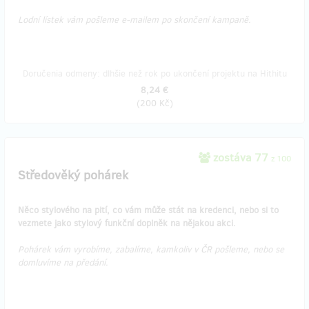
Lodní lístek vám pošleme e-mailem po skončení kampaně.
Doručenia odmeny: dlhšie než rok po ukončení projektu na Hithitu
8,24 €
(
200 Kč
)
zostáva 77
z 100
Středověký pohárek
Něco stylového na pití, co vám může stát na kredenci, nebo si to
vezmete jako stylový funkční doplněk na nějakou akci.
Pohárek vám vyrobíme, zabalíme, kamkoliv v ČR pošleme, nebo se
domluvíme na předání.