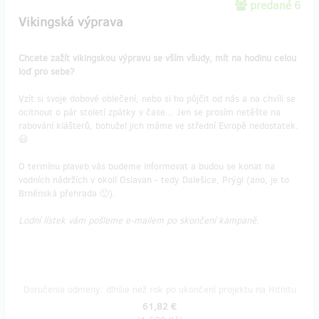
predané 6
Vikingská výprava
Chcete zažít vikingskou výpravu se vším všudy, mít na hodinu celou
loď pro sebe?
Vzít si svoje dobové oblečení, nebo si ho půjčit od nás a na chvíli se
ocitnout o pár století zpátky v čase... Jen se prosím netěšte na
rabování klášterů, bohužel jich máme ve střední Evropě nedostatek.
😃
O termínu plaveb vás budeme informovat a budou se konat na
vodních nádržích v okolí Oslavan - tedy Dalešice, Prýgl (ano, je to
Brněnská přehrada 🙂).
Lodní lístek vám pošleme e-mailem po skončení kampaně.
Doručenia odmeny: dlhšie než rok po ukončení projektu na Hithitu
61,82 €