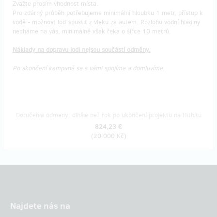
Zvažte prosím vhodnost místa.
Pro zdárný průběh potřebujeme minimální hloubku 1 metr, přístup k
vodě - možnost loď spustit z vleku za autem. Rozlohu vodní hladiny
necháme na vás, minimálně však řeka o šířce 10 metrů.
Náklady na dopravu lodi nejsou součástí odměny.
Po skončení kampaně se s vámi spojíme a domluvíme.
Doručenia odmeny: dlhšie než rok po ukončení projektu na Hithitu
824,23 €
(
20 000 Kč
)
Najdete nás na