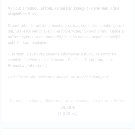
Vyplout s rodinou, přáteli, kamarády, kolegy či v jiné vám blízké
skupině do 5 lidí...
Kromě toho, že můžeme hodinu brouzdat okolo břehu nebo vyrazit
dál, vás ještě někdo zvěční na fotce/videu, pomocí dronu. Klidně si
můžete vybrat to nejromantičtější nebo naopak nejnehostinnější
pobřeží, kam doplujeme.
O termínu plaveb vás budeme informovat a budou se konat na
vodních nádržích v okolí Oslavan - Dalešice, Prýgl (ano, je to
Brněnská přehrada 🙂).
Lodní lístek vám pošleme e-mailem po skončení kampaně.
Doručenia odmeny: dlhšie než rok po ukončení projektu na Hithitu
49,45 €
(
1 200 Kč
)