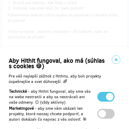
Skrytě pod mikinou, kde hřeje u srdce.
Viditelně, kde hrdě hlásí, že "jsem pomohl.”
Požadovanou velikost trička napište do poznámky v druhém kroku
při placení.
Trička vyrobíme, zabalíme, kamkoliv v ČR pošleme, nebo se
domluvíme na předání.
Aby Hithit fungoval, ako má (súhlas
s cookies 🍪)
Doručenia odmeny: Zásilkovna, do pol roka po ukončení projektu na
Hithitu
Pre váš najlepší zážitok z Hithitu, aby boli projekty
20,61 €
úspešnejšie a svet dúhovejší. 🌈
(
500 Kč
)
Technické
- aby Hithit fungoval, aby sme vás
na webe nestratili a aby sa nestrácali ani
vaše odmeny. 🙂 (vždy aktívny)
predané 19
Marketingové
- aby sme vám ukázali len
Pohodová plavba (rodinná)
projekty, ktoré naozaj chcete podporiť, a
autori dokázali čo najviac z vás osloviť. 🎯
Jen tak si vyplout s rodinou, přáteli, kamarády, kolegy či v jiné vám