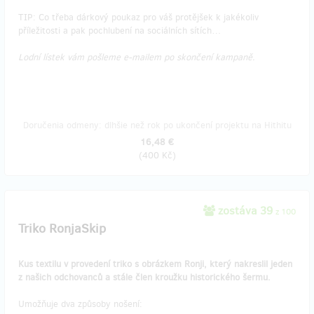
TIP: Co třeba dárkový poukaz pro váš protějšek k jakékoliv
příležitosti a pak pochlubení na sociálních sítích…
Lodní lístek vám pošleme e-mailem po skončení kampaně.
Doručenia odmeny: dlhšie než rok po ukončení projektu na Hithitu
16,48 €
(
400 Kč
)
zostáva 39
z 100
Triko RonjaSkip
Kus textilu v provedení triko s obrázkem Ronji, který nakreslil jeden
z našich odchovanců a stále člen kroužku historického šermu.
Umožňuje dva způsoby nošení: