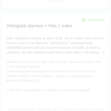
(
1 500 Kč
)
predané 6
Vikingská výprava + foto / video
Zažít vikingskou výpravu se vším všudy, mít na hodinu celou loď pro
sebe a k tomu si to naprosto “nehistoricky” zdokumentovat.
Obzvláště štědrým dárcům zkusíme domluvit i kreslíře. A když to
neklapne, tak vám pošleme aspoň fotky nebo video z vaší plavby. :-)
Dobové oblečení (ať už vaše, nebo od nás) bude na fotkách s lodí
určitě vypadat famózně.
O termínu plaveb vás budeme informovat a budou se konat na
vodních nádržích v okolí Oslavan - Dalešice, Prýgl (ano, je to
Brněnská přehrada 🙂).
Lodní lístek vám pošleme e-mailem po skončení kampaně.
Doručenia odmeny: dlhšie než rok po ukončení projektu na Hithitu