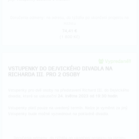
Doručenia odmeny: na adresu, do týždňa po ukončení projektu na
Hithitu
74,41 €
(
1 800 Kč
)
Vypredané!!
VSTUPENKY DO DEJVICKÉHO DIVADLA NA
RICHARDA III. PRO 2 OSOBY
Vstupenky pro dvě osoby na představení Richard III. do Dejvického
divadla, které se uskuteční
24. května 2023 od 19:30 hodin
.
Vstupenky platí pouze na uvedený termín. Nelze je vyměnit za jiný.
Vstupenky bude možné vyzvednout na pokladně divadla.
Doručenia odmeny: do týždňa po ukončení projektu na Hithitu