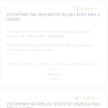
zostáva 1
z 1
VSTUPENKY NA SKREAM DO KLUBU ROXY PRO 2
OSOBY
Vstupenky pro dvě osoby na koncert Skream (UK), který se
uskuteční
19. května 2023 v klubu Roxy
.
Vstupenky platí pouze na uvedený termín. Nelze je vyměnit za
jiný. Vstupenky zašleme e-mailem.
Doručenia odmeny: na adresu, do týždňa po ukončení projektu na
Hithitu
49,61 €
(
1 200 Kč
)
zostáva 1
z 1
VSTUPENKY NA ŠMEJDI ÚTOČÍ DO DIVADLA NoD