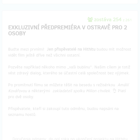
zostáva 254
z 261
EXKLUZIVNÍ PŘEDPREMIÉRA V OSTRAVĚ PRO 2
OSOBY
Buďte mezi prvními!
Jen přispěvatelé na Hithitu
budou mít možnost
vidět film ještě dříve než všichni ostatní.
Pozvěte například někoho mimo „vaši bublinu“. Našim cílem je totiž
vést zdravý dialog, kterého se účastní celá společnost bez výjimek.
Po promítnutí filmu se můžete těšit na besedu s režisérkou
Amálií
Kovářovou
a některými
zakladateli spolku Milion chvilek
. 👌 Platí
pro dvě osoby.
Přispěvatele, kteří si zakoupí tuto odměnu, budou napsáni na
seznamu hostů.
Doručenia odmeny: do pol roka po ukončení projektu na Hithitu