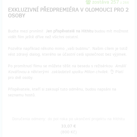
zostáva 257
z 266
EXKLUZIVNÍ PŘEDPREMIÉRA V OLOMOUCI PRO 2
OSOBY
Buďte mezi prvními!
Jen přispěvatelé na Hithitu
budou mít možnost
vidět film ještě dříve než všichni ostatní.
Pozvěte například někoho mimo „vaši bublinu“. Našim cílem je totiž
vést zdravý dialog, kterého se účastní celá společnost bez výjimek.
Po promítnutí filmu se můžete těšit na besedu s režisérkou
Amálií
Kovářovou
a některými
zakladateli spolku Milion chvilek
. 👌 Platí
pro dvě osoby.
Přispěvatele, kteří si zakoupí tuto odměnu, budou napsáni na
seznamu hostů.
Doručenia odmeny: do pol roka po ukončení projektu na Hithitu
33,07 €
(
800 Kč
)