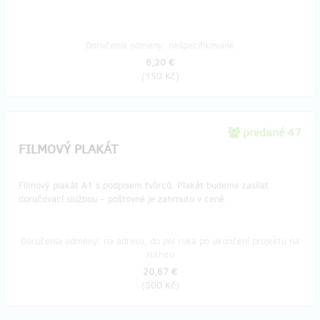
Doručenia odmeny: nešpecifikované
6,20 €
(
150 Kč
)
predané 47
FILMOVÝ PLAKÁT
Filmový plakát A1 s podpisem tvůrců. Plakát budeme zasílat
doručovací službou – poštovné je zahrnuto v ceně.
Doručenia odmeny: na adresu, do pol roka po ukončení projektu na
Hithitu
20,67 €
(
500 Kč
)