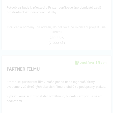
Fotoobraz bude k převzetí v Praze, popřípadě (po domluvě) zaslán
prostřednictvím doručovací služby.
Doručenia odmeny: na adresu, do pol roka po ukončení projektu na
Hithitu
289,38 €
(
7 000 Kč
)
zostáva 19
z 20
PARTNER FILMU
Staňte se
partnerem filmu
. Vaše jméno nebo logo Vaší firmy
uvedeme v závěrečných titulcích filmu a obdržíte podepsaný plakát.
Vyhrazujeme si možnost dar odmítnout, bude-li v rozporu s našimi
hodnotami.