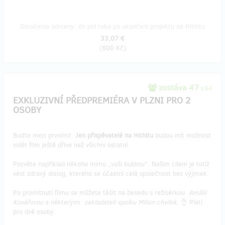
Doručenia odmeny: do pol roka po ukončení projektu na Hithitu
33,07 €
(
800 Kč
)
zostáva 47
z 54
EXKLUZIVNÍ PŘEDPREMIÉRA V PLZNI PRO 2
OSOBY
Buďte mezi prvními!
Jen přispěvatelé na Hithitu
budou mít možnost
vidět film ještě dříve než všichni ostatní.
Pozvěte například někoho mimo „vaši bublinu“. Našim cílem je totiž
vést zdravý dialog, kterého se účastní celá společnost bez výjimek.
Po promítnutí filmu se můžete těšit na besedu s režisérkou
Amálií
Kovářovou
a některými
zakladateli spolku Milion chvilek
. 👌 Platí
pro dvě osoby.