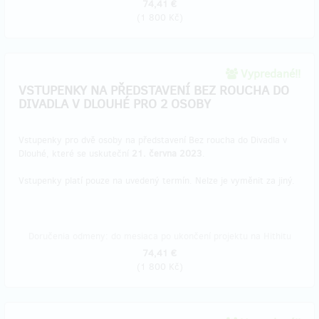
74,41 €
(
1 800 Kč
)
Vypredané!!
VSTUPENKY NA PŘEDSTAVENÍ BEZ ROUCHA DO
DIVADLA V DLOUHÉ PRO 2 OSOBY
Vstupenky pro dvě osoby na představení Bez roucha do Divadla v
Dlouhé, které se uskuteční
21. června 2023
.
Vstupenky platí pouze na uvedený termín. Nelze je vyměnit za jiný.
Doručenia odmeny: do mesiaca po ukončení projektu na Hithitu
74,41 €
(
1 800 Kč
)