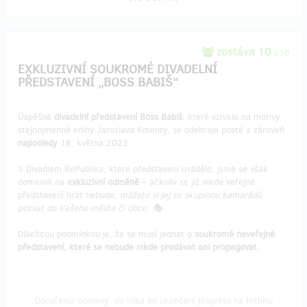
zostáva 10
z 10
EXKLUZIVNÍ SOUKROMÉ DIVADELNÍ
PŘEDSTAVENÍ „BOSS BABIŠ“
Úspěšné
divadelní představení Boss Babiš
, které vzniklo na motivy
stejnojmenné knihy Jaroslava Kmenty, se odehraje posté a zároveň
naposledy
18. května 2023.
S Divadlem RePublika, které představení uvádělo, jsme se však
domluvili na
exkluzivní odměně
– ačkoliv se již nikde veřejně
představení hrát nebude,
můžete si jej se skupinou kamarádů
pozvat do Vašeho města či obce. 🎭
Důležitou podmínkou je, že se musí jednat o
soukromé neveřejné
představení, které se nebude nikde prodávat ani propagovat.
Doručenia odmeny: do roka po ukončení projektu na Hithitu