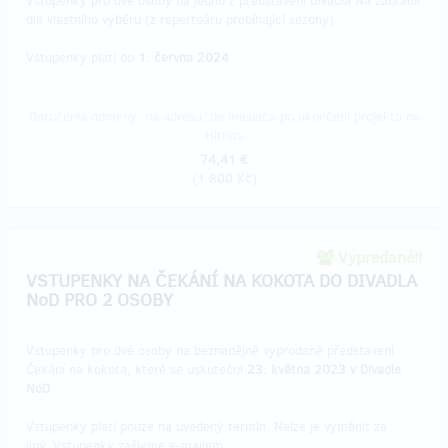
Vstupenky pro dvě osoby na jedno z představení Divadla Na zábradlí
dle vlastního výběru (z repertoáru probíhající sezóny).
Vstupenky platí do
1. června 2024
.
Doručenia odmeny: na adresu, do mesiaca po ukončení projektu na
Hithitu
74,41 €
(
1 800 Kč
)
Vypredané!!
VSTUPENKY NA ČEKÁNÍ NA KOKOTA DO DIVADLA
NoD PRO 2 OSOBY
Vstupenky pro dvě osoby na beznadějně vyprodané představení
Čekání na kokota, které se uskuteční
23. května 2023 v Divadle
NoD
.
Vstupenky platí pouze na uvedený termín. Nelze je vyměnit za
jiný. Vstupenky zašleme e-mailem.