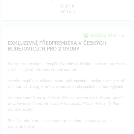
33,07 €
(
800 Kč
)
zostáva 102
z 107
EXKLUZIVNÍ PŘEDPREMIÉRA V ČESKÝCH
BUDĚJOVICÍCH PRO 2 OSOBY
Buďte mezi prvními!
Jen přispěvatelé na Hithitu
budou mít možnost
vidět film ještě dříve než všichni ostatní.
Pozvěte například někoho mimo „vaši bublinu“. Našim cílem je totiž
vést zdravý dialog, kterého se účastní celá společnost bez výjimek.
Po promítnutí filmu se můžete těšit na besedu s režisérkou
Amálií
Kovářovou
a některými
zakladateli spolku Milion chvilek
. 👌 Platí
pro dvě osoby.
Přispěvatele, kteří si zakoupí tuto odměnu, budou napsáni na
seznamu hostů.