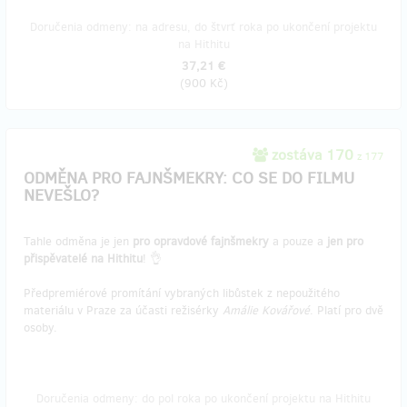
Doručenia odmeny: na adresu, do štvrť roka po ukončení projektu
na Hithitu
37,21 €
(
900 Kč
)
zostáva 170
z 177
ODMĚNA PRO FAJNŠMEKRY: CO SE DO FILMU
NEVEŠLO?
Tahle odměna je jen
pro opravdové fajnšmekry
a pouze a
jen pro
přispěvatelé na Hithitu
! 👌
Předpremiérové promítání vybraných libůstek z nepoužitého
materiálu v Praze za účasti režisérky
Amálie Kovářové
. Platí pro dvě
osoby.
Doručenia odmeny: do pol roka po ukončení projektu na Hithitu