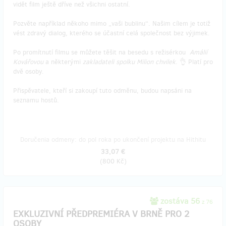
vidět film ještě dříve než všichni ostatní.
Pozvěte například někoho mimo „vaši bublinu“. Našim cílem je totiž
vést zdravý dialog, kterého se účastní celá společnost bez výjimek.
Po promítnutí filmu se můžete těšit na besedu s režisérkou
Amálií
Kovářovou
a některými
zakladateli spolku Milion chvilek
. 👌 Platí pro
dvě osoby.
Přispěvatele, kteří si zakoupí tuto odměnu, budou napsáni na
seznamu hostů.
Doručenia odmeny: do pol roka po ukončení projektu na Hithitu
33,07 €
(
800 Kč
)
zostáva 56
z 76
EXKLUZIVNÍ PŘEDPREMIÉRA V BRNĚ PRO 2
OSOBY