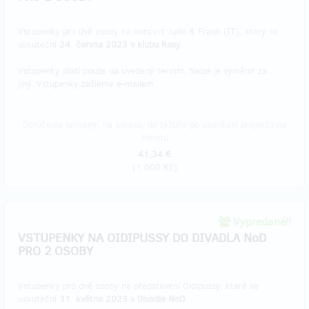
Vstupenky pro dvě osoby na koncert Jude & Frank (IT), který se
uskuteční
24. června 2023 v klubu Roxy
.
Vstupenky platí pouze na uvedený termín. Nelze je vyměnit za
jiný. Vstupenky zašleme e-mailem.
Doručenia odmeny: na adresu, do týždňa po ukončení projektu na
Hithitu
41,34 €
(
1 000 Kč
)
Vypredané!!
VSTUPENKY NA OIDIPUSSY DO DIVADLA NoD
PRO 2 OSOBY
Vstupenky pro dvě osoby na představení Oidipussy, které se
uskuteční
31. května 2023 v Divadle NoD
.