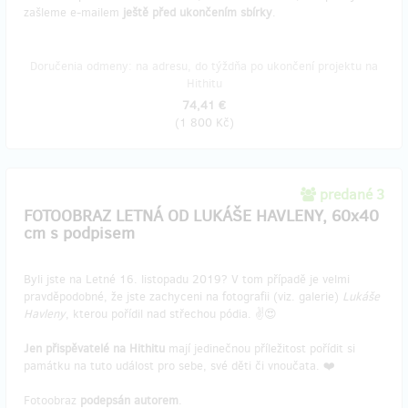
zašleme e-mailem
ještě před ukončením sbírky
.
Doručenia odmeny: na adresu, do týždňa po ukončení projektu na
Hithitu
74,41 €
(
1 800 Kč
)
predané 3
FOTOOBRAZ LETNÁ OD LUKÁŠE HAVLENY, 60x40
cm s podpisem
Byli jste na Letné 16. listopadu 2019? V tom případě je velmi
pravděpodobné, že jste zachyceni na fotografii (viz. galerie)
Lukáše
Havleny
, kterou pořídil nad střechou pódia. ✌️😍
Jen přispěvatelé na Hithitu
mají jedinečnou příležitost pořídit si
památku na tuto událost pro sebe, své děti či vnoučata. ❤️
Fotoobraz
podepsán autorem
.