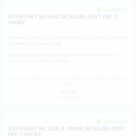
Vypredané!!
VSTUPENKY NA HAAI DO KLUBU ROXY PRO 2
OSOBY
Vstupenky pro dvě osoby na koncert HAAI (UK), který se uskuteční
26. května 2023 v klubu Roxy
.
Vstupenky platí pouze na uvedený termín. Nelze je vyměnit za
jiný. Vstupenky zašleme e-mailem.
Doručenia odmeny: na adresu, do týždňa po ukončení projektu na
Hithitu
41,34 €
(
1 000 Kč
)
Vypredané!!
VSTUPENKY NA JUDE & FRANK DO KLUBU ROXY
PRO 2 OSOBY