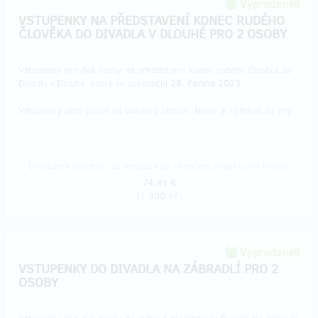
Vypredané!!
VSTUPENKY NA PŘEDSTAVENÍ KONEC RUDÉHO
ČLOVĚKA DO DIVADLA V DLOUHÉ PRO 2 OSOBY
Vstupenky pro dvě osoby na představení Konec rudého člověka do
Divadla v Dlouhé, které se uskuteční
28. června 2023
.
Vstupenky platí pouze na uvedený termín. Nelze je vyměnit za jiný.
Doručenia odmeny: do mesiaca po ukončení projektu na Hithitu
74,41 €
(
1 800 Kč
)
Vypredané!!
VSTUPENKY DO DIVADLA NA ZÁBRADLÍ PRO 2
OSOBY