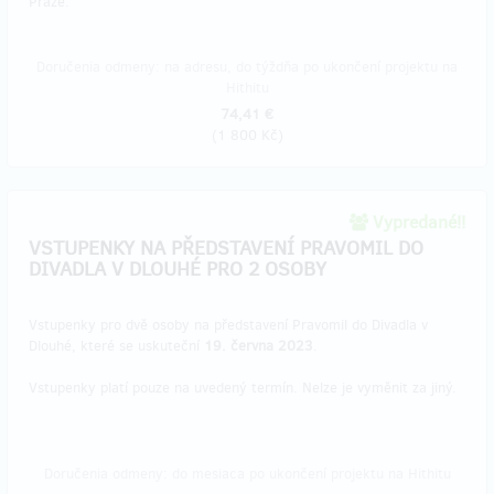
Praze.
Doručenia odmeny: na adresu, do týždňa po ukončení projektu na
Hithitu
74,41 €
(
1 800 Kč
)
Vypredané!!
VSTUPENKY NA PŘEDSTAVENÍ PRAVOMIL DO
DIVADLA V DLOUHÉ PRO 2 OSOBY
Vstupenky pro dvě osoby na představení Pravomil do Divadla v
Dlouhé, které se uskuteční
19. června 2023
.
Vstupenky platí pouze na uvedený termín. Nelze je vyměnit za jiný.
Doručenia odmeny: do mesiaca po ukončení projektu na Hithitu