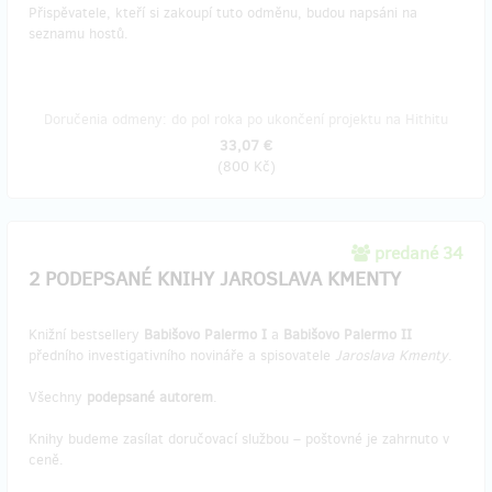
Přispěvatele, kteří si zakoupí tuto odměnu, budou napsáni na
seznamu hostů.
Doručenia odmeny: do pol roka po ukončení projektu na Hithitu
33,07 €
(
800 Kč
)
predané 34
2 PODEPSANÉ KNIHY JAROSLAVA KMENTY
Knižní bestsellery
Babišovo Palermo I
a
Babišovo Palermo II
předního investigativního novináře a spisovatele
Jaroslava Kmenty
.
Všechny
podepsané autorem
.
Knihy budeme zasílat doručovací službou – poštovné je zahrnuto v
ceně.