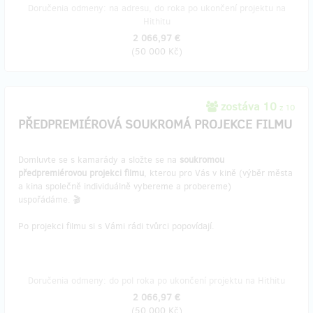
Doručenia odmeny: na adresu, do roka po ukončení projektu na
Hithitu
2 066,97 €
(
50 000 Kč
)
zostáva 10
z 10
PŘEDPREMIÉROVÁ SOUKROMÁ PROJEKCE FILMU
Domluvte se s kamarády a složte se na
soukromou
předpremiérovou projekci filmu
, kterou pro Vás v kině (výběr města
a kina společně individuálně vybereme a probereme)
uspořádáme. 🎬
Po projekci filmu si s Vámi rádi tvůrci popovídají.
Doručenia odmeny: do pol roka po ukončení projektu na Hithitu
2 066,97 €
(
50 000 Kč
)