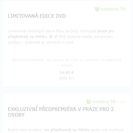
predané 70
LIMITOVANÁ EDICE DVD
Limitovaná neveřejná edice filmu na DVD, dostupná
pouze pro
přispěvatele na Hithitu
. 📹 💿 DVD budeme zasílat doručovací
službou – poštovné je zahrnuto v ceně.
Doručenia odmeny: na adresu, do roka po ukončení projektu na
Hithitu
24,80 €
(
600 Kč
)
zostáva 59
z 177
EXKLUZIVNÍ PŘEDPREMIÉRA V PRAZE PRO 2
OSOBY
Buďte mezi prvními!
Jen přispěvatelé na Hithitu
budou mít možnost