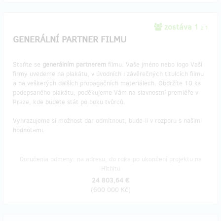
zostáva 1
z 1
GENERÁLNÍ PARTNER FILMU
Staňte se
generálním partnerem
filmu. Vaše jméno nebo logo Vaší
firmy uvedeme na plakátu, v úvodních i závěrečných titulcích filmu
a na veškerých dalších propagačních materiálech. Obdržíte 10 ks
podepsaného plakátu, poděkujeme Vám na slavnostní premiéře v
Praze, kde budete stát po boku tvůrců.
Vyhrazujeme si možnost dar odmítnout, bude-li v rozporu s našimi
hodnotami.
Doručenia odmeny: na adresu, do roka po ukončení projektu na
Hithitu
24 803,64 €
(
600 000 Kč
)