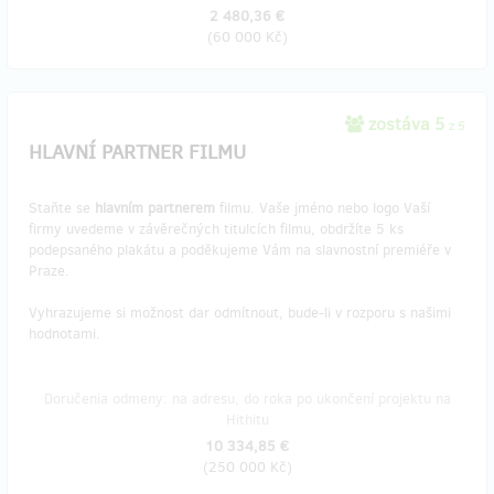
2 480,36 €
(
60 000 Kč
)
zostáva 5
z 5
HLAVNÍ PARTNER FILMU
Staňte se
hlavním partnerem
filmu. Vaše jméno nebo logo Vaší
firmy uvedeme v závěrečných titulcích filmu, obdržíte 5 ks
podepsaného plakátu a poděkujeme Vám na slavnostní premiéře v
Praze.
Vyhrazujeme si možnost dar odmítnout, bude-li v rozporu s našimi
hodnotami.
Doručenia odmeny: na adresu, do roka po ukončení projektu na
Hithitu
10 334,85 €
(
250 000 Kč
)