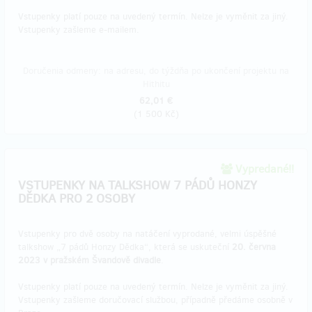
Vstupenky platí pouze na uvedený termín. Nelze je vyměnit za jiný.
Vstupenky zašleme e-mailem.
Doručenia odmeny: na adresu, do týždňa po ukončení projektu na
Hithitu
62,01 €
(
1 500 Kč
)
Vypredané!!
VSTUPENKY NA TALKSHOW 7 PÁDŮ HONZY
DĚDKA PRO 2 OSOBY
Vstupenky pro dvě osoby na natáčení vyprodané, velmi úspěšné
talkshow „7 pádů Honzy Dědka“, která se uskuteční
20. června
2023 v pražském Švandově divadle
.
Vstupenky platí pouze na uvedený termín. Nelze je vyměnit za jiný.
Vstupenky zašleme doručovací službou, případně předáme osobně v