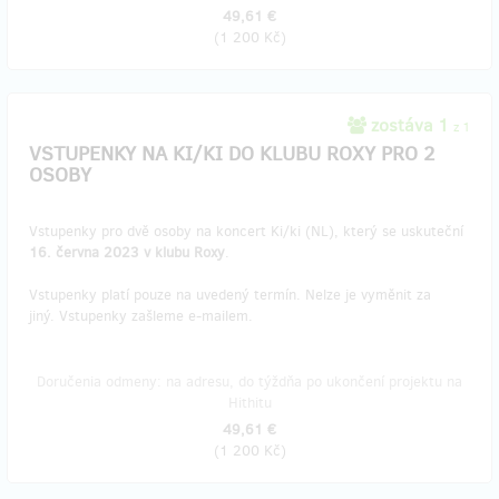
49,61 €
(
1 200 Kč
)
zostáva 1
z 1
VSTUPENKY NA KI/KI DO KLUBU ROXY PRO 2
OSOBY
Vstupenky pro dvě osoby na koncert Ki/ki (NL), který se uskuteční
16. června 2023 v klubu Roxy
.
Vstupenky platí pouze na uvedený termín. Nelze je vyměnit za
jiný. Vstupenky zašleme e-mailem.
Doručenia odmeny: na adresu, do týždňa po ukončení projektu na
Hithitu
49,61 €
(
1 200 Kč
)