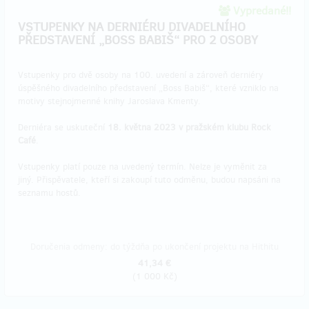
Vypredané!!
VSTUPENKY NA DERNIÉRU DIVADELNÍHO
PŘEDSTAVENÍ „BOSS BABIŠ“ PRO 2 OSOBY
​Vstupenky pro dvě osoby na 100. uvedení a zároveň derniéry
úspěšného divadelního představení „Boss Babiš“, které vzniklo na
motivy stejnojmenné knihy Jaroslava Kmenty.
Derniéra se uskuteční
18. května 2023 v pražském klubu Rock
Café
.
Vstupenky platí pouze na uvedený termín. Nelze je vyměnit za
jiný. Přispěvatele, kteří si zakoupí tuto odměnu, budou napsáni na
seznamu hostů.
Doručenia odmeny: do týždňa po ukončení projektu na Hithitu
41,34 €
(
1 000 Kč
)