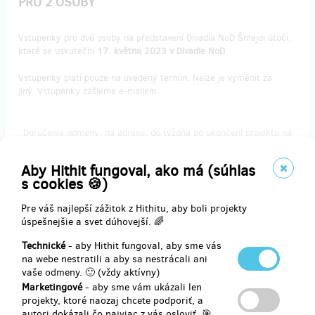
PRO 2 OSOBY
Vstupenky pro dvě osoby na představení Divadla NoD Šmejdi útočí,
které se uskuteční
17. května 2023 v Divadle NoD
.
Vstupenky platí pouze na uvedený termín. Nelze je vyměnit za
jiný. Vstupenky zašleme e-mailem.
Doručenia odmeny: na adresu, do týždňa po ukončení projektu na
Hithitu
62,01 €
Aby Hithit fungoval, ako má (súhlas
(
1 500 Kč
)
s cookies 🍪)
Pre váš najlepší zážitok z Hithitu, aby boli projekty
úspešnejšie a svet dúhovejší. 🌈
zostáva 1
z 1
Technické
- aby Hithit fungoval, aby sme vás
VSTUPENKY NA UNDERGROUND COMEDY CLUB
na webe nestratili a aby sa nestrácali ani
DO DIVADLA NoD PRO 2 OSOBY
vaše odmeny. 🙂 (vždy aktívny)
Marketingové
- aby sme vám ukázali len
Vstupenky pro dvě osoby na show Undergroung Comedy Club, která
projekty, ktoré naozaj chcete podporiť, a
se uskuteční
18. května 2023 v Divadle NoD
.
autori dokázali čo najviac z vás osloviť. 🎯