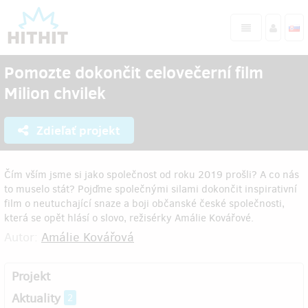
Pomozte dokončit celovečerní film
Milion chvilek
Zdieľať projekt
Čím vším jsme si jako společnost od roku 2019 prošli? A co nás
to muselo stát? Pojďme společnými silami dokončit inspirativní
film o neutuchající snaze a boji občanské české společnosti,
která se opět hlásí o slovo, režisérky Amálie Kovářové.
Autor:
Amálie Kovářová
Projekt
Aktuality
2