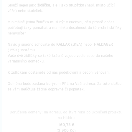
Slouží nejen jako
židlička
, ale i jako
stupátko
(např. místo učící
věže) nebo
stoleček.
Minimálně jedna židlička musí být v kuchyni, děti prostě občas
potřebují taky pomáhat a maminka dosáhnout do té vrchní skříňky,
nemyslíte?
Navíc ji snadno schováte do
KALLAX
(IKEA) nebo
HALDAGER
(JYSK) systému.
Vaše dvě židličky se také krásně vejdou vedle sebe do našeho
variabilního domečku.
K židličkám dostanete od nás poděkování a osobní věnování.
Odměna bude zaslána kurýrem PPL na Vaši adresu. Za tuto službu
se vám neúčtuje žádné dopravné či poplatek.
Doručenia odmeny: na adresu, do štvrť roka po ukončení projektu
na Hithitu
160,73 €
(
3 900 Kč
)