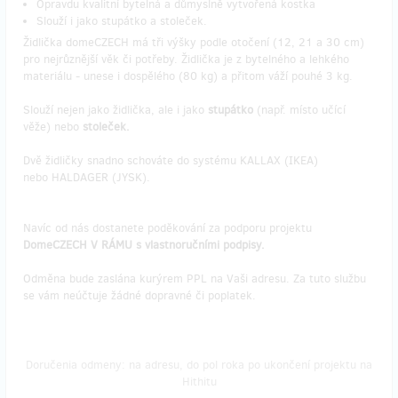
Opravdu kvalitní bytelná a důmyslně vytvořená kostka
Slouží i jako stupátko a stoleček.
Židlička domeCZECH má tři výšky podle otočení (12, 21 a 30 cm)
pro nejrůznější věk či potřeby. Židlička je z bytelného a lehkého
materiálu - unese i dospělého (80 kg) a přitom váží pouhé 3 kg.
Slouží nejen jako židlička, ale i jako
stupátko
(např. místo učící
věže) nebo
stoleček.
Dvě židličky snadno schováte do systému KALLAX (IKEA)
nebo HALDAGER (JYSK).
Navíc od nás dostanete poděkování za podporu projektu
DomeCZECH V RÁMU s vlastnoručními podpisy.
Odměna bude zaslána kurýrem PPL na Vaši adresu. Za tuto službu
se vám neúčtuje žádné dopravné či poplatek.
Doručenia odmeny: na adresu, do pol roka po ukončení projektu na
Hithitu