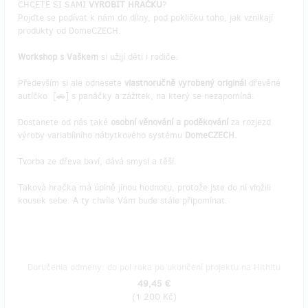
CHCETE SI SAMI
VYROBIT HRAČKU
?
Pojďte se podívat k nám do dílny, pod pokličku toho, jak vznikají
produkty od DomeCZECH.
Workshop s Vaškem
si užijí děti i rodiče.
Především si ale odnesete
vlastnoručně vyrobený originál
dřevěné
autíčko [🚗] s panáčky a zážitek, na který se nezapomíná.
Dostanete od nás také
osobní věnování a poděkování
za rozjezd
výroby variabílního nábytkového systému
DomeCZECH.
Tvorba ze dřeva baví, dává smysl a těší.
Taková hračka má úplně jinou hodnotu, protože jste do ní vložili
kousek sebe. A ty chvíle Vám bude stále připomínat.
Doručenia odmeny: do pol roka po ukončení projektu na Hithitu
49,45 €
(
1 200 Kč
)