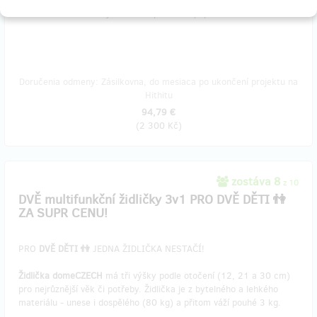
službu se vám neúčtuje žádné dopravné či poplatek.
Doručenia odmeny: Zásilkovna, do mesiaca po ukončení projektu na
Hithitu
94,79 €
(
2 300 Kč
)
zostáva 8
z 10
DVĚ multifunkční židličky 3v1 PRO DVĚ DĚTI 👫
ZA SUPR CENU!
PRO
DVĚ DĚTI 👫
JEDNA ŽIDLIČKA NESTAČÍ!
Židlička domeCZECH
má tři výšky podle otočení (12, 21 a 30 cm)
pro nejrůznější věk či potřeby. Židlička je z bytelného a lehkého
materiálu - unese i dospělého (80 kg) a přitom váží pouhé 3 kg.