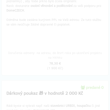
poznámky)
,
aby Vaše prkno bylo zcela originální.
Navíc dostanete
osobní věnování a poděkování
za vaši podporu pro
DomeCZECH.
Odměna bude zaslána kurýrem PPL na Vaši adresu. Za tuto službu
se vám neúčtuje žádné dopravné či poplatek.
Doručenia odmeny: na adresu, do štvrť roka po ukončení projektu
na Hithitu
78,30 €
(
1 900 Kč
)
predané 0
Dárkový poukaz 🎁 v hodnotě 2 000 Kč
Rádi byste si vybrali např. naši
stavebnici URBIX, houpačku
či jiné