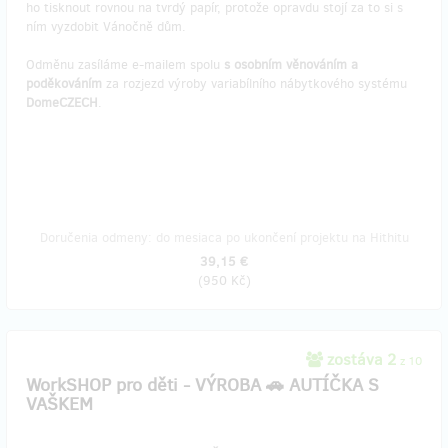
ho tisknout rovnou na tvrdý papír, protože opravdu stojí za to si s
ním vyzdobit Vánočně dům.
Odměnu zasíláme e-mailem spolu
s osobním
věnováním a
poděkováním
za rozjezd výroby variabílního nábytkového systému
DomeCZECH
.
Doručenia odmeny: do mesiaca po ukončení projektu na Hithitu
39,15 €
(
950 Kč
)
zostáva 2
z 10
WorkSHOP pro děti - VÝROBA 🚗 AUTÍČKA S
VAŠKEM