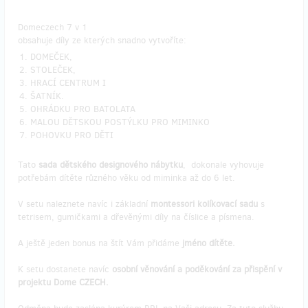
Domeczech 7 v 1
obsahuje díly ze kterých snadno vytvoříte:
DOMEČEK,
STOLEČEK,
HRACÍ CENTRUM I
ŠATNÍK.
OHRÁDKU PRO BATOLATA
MALOU DĚTSKOU POSTÝLKU PRO MIMINKO
POHOVKU PRO DĚTI
Tato
sada dětského designového nábytku
, dokonale vyhovuje
potřebám dítěte různého věku od miminka až do 6 let.
V setu naleznete navíc i základní
montessori kolíkovací sadu
s
tetrisem, gumičkami a dřevěnými díly na číslice a písmena.
A ještě jeden bonus na štít Vám přidáme
jméno dítěte.
K setu dostanete navíc
osobní věnování a poděkování za přispění v
projektu Dome CZECH.