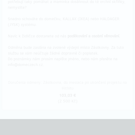
potřebují taky pomáhat a maminka dosáhnout do té vrchní skříňky,
nemyslíte?
Snadno schováte do domečku, KALLAX (IKEA) nebo HALDAGER
(JYSK) systému.
Navíc k židličce dostanete od nás
poděkování a osobní věnování.
Odměna bude zaslána na zvolené výdejní místo Zásilkovny. Za tuto
službu se vám neúčtuje žádné dopravné či poplatek.
Do poznámky nám prosím napište jméno, nebo nám písněte na
info@domeczech.cz.
Doručenia odmeny: Zásilkovna, do mesiaca po ukončení projektu na
Hithitu
103,03 €
(
2 500 Kč
)