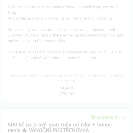
Můžeme Vám na stojánek
vygravírovat logo Vaší firmy, centra či
školy.
Vtipná hláška či jméno vytvoří dárek, který se hodí každému.
Do poznámky nám prosím napište, co byste na stojánek chtěli
vygravírovat, nebo nám písněte e-mail na info@domeczech.cz, kde
můžete zaslat i případnou grafiku.
Odměna bude zaslána na zvolené výdejní místo Zásilkovny. Za tuto
službu se vám neúčtuje žádné dopravné či poplatek.
Doručenia odmeny: Zásilkovna, do štvrť roka po ukončení projektu
na Hithitu
14,42 €
(
350 Kč
)
zostáva 4
z 10
500 Kč na hravé materiály od Ivky + bonus
navíc 🎄 VÁNOČNÍ POSTŘEHOVKA