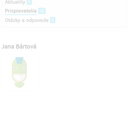
Aktuality
0
Prispievatelia
50
Otázky a odpovede
0
Jana Bártová