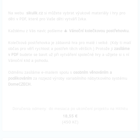
Na webu
sikulik.cz
si můžete vybrat výukové materiály i hry pro
děti v PDF, které pro Vaše děti vytváří Ivka.
Každému z Vás navíc pošleme 🎄
Vánoční kolečkovou postřehovku.
Kolečková postřehovka je zábavná hra pro malé i velké. (Kdy ti malí
občas pro věří rychlost a postřeh těch větších.) Protože ji
zasíláme
v PDF
budete se bavit už při vytváření společné hry a užijete si s ní
Vánoční klid a pohodu.
Odměnu zasíláme e-mailem spolu s
osobním věnováním a
poděkováním
za rozjezd výroby variabílního nábytkového systému
DomeCZECH.
Doručenia odmeny: do mesiaca po ukončení projektu na Hithitu
18,55 €
(
450 Kč
)