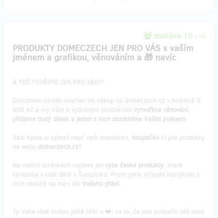
zostáva 10
z 10
PRODUKTY DOMECZECH JEN PRO VÁS s vaším
jménem a grafikou, věnováním a 🎁 navíc
A TEĎ TVOŘÍME JEN PRO VÁS!!!
Dostanete od nás voucher na nákup na domeczech.cz v hodnotě 5
000 Kč a my Vám k vybraným produktům
vytvoříme věnování,
přidáme malý dárek a jeden z nich dozdobíme Vaším jménem.
Rádi byste si vybrali např. naši stavebnici,
houpačku
či jiné produkty
na webu
domeczech.cz
?
Na našich stránkách najdete jen
ryze české produkty
, které
vyrábíme v naší dílně v Šumperku. Proto jsme schopni kterýkoliv z
nich označit na míru dle
Vašeho přání.
Ty Vaše však budou ještě hřát u ❤️, za to, že jste podpořili náš nový