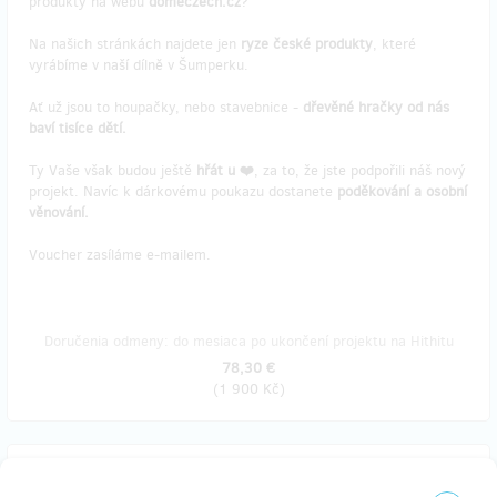
produkty na webu
domeczech.cz
?
Na našich stránkách najdete jen
ryze české produkty
, které
vyrábíme v naší dílně v Šumperku.
Ať už jsou to houpačky, nebo stavebnice -
dřevěné hračky od nás
baví tisíce dětí.
Ty Vaše však budou ještě
hřát u ❤️
, za to, že jste podpořili náš nový
projekt. Navíc k dárkovému poukazu dostanete
poděkování a osobní
věnování.
Voucher zasíláme e-mailem.
Doručenia odmeny: do mesiaca po ukončení projektu na Hithitu
78,30 €
(
1 900 Kč
)
zostáva 10
z 10