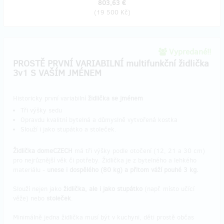
803,63 €
(
19 500 Kč
)
Vypredané!!
PROSTĚ PRVNÍ VARIABILNÍ multifunkční židlička
3v1 S VAŠÍM JMÉNEM
Historicky první variabilní
židlička se jménem
Tři výšky sedu
Opravdu kvalitní bytelná a důmyslně vytvořená kostka
Slouží i jako stupátko a stoleček.
Židlička domeCZECH
má tři výšky podle otočení (12, 21 a 30 cm)
pro nejrůznější věk či potřeby. Židlička je z bytelného a lehkého
materiálu -
unese i dospělého (80 kg) a přitom váží pouhé 3 kg.
Slouží nejen jako
židlička, ale i jako stupátko
(např. místo učící
věže) nebo
stoleček
.
Minimálně jedna židlička musí být v kuchyni, děti prostě občas