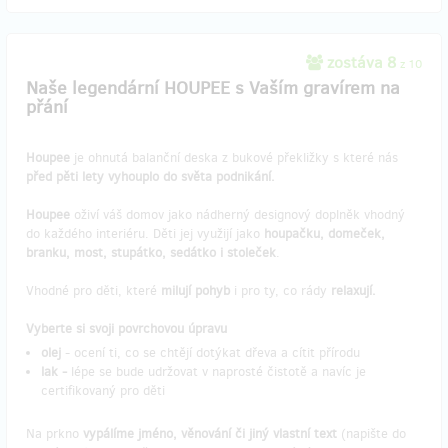
zostáva 8
z 10
Naše legendární HOUPEE s Vaším gravírem na
přání
Houpee
je ohnutá balanční deska z bukové překližky s které nás
před pěti lety vyhouplo do světa podnikání.
Houpee
oživí váš domov jako nádherný designový doplněk vhodný
do každého interiéru. Děti jej využijí jako
houpačku, domeček,
branku, most, stupátko, sedátko i stoleček
.
Vhodné pro děti, které
milují pohyb
i pro ty, co rády
relaxují.
Vyberte si svoji povrchovou úpravu
olej
- ocení ti, co se chtějí dotýkat dřeva a cítit přírodu
lak -
lépe se bude udržovat v naprosté čistotě a navíc je
certifikovaný pro děti
Na prkno
vypálíme jméno, věnování či jiný vlastní text
(napište do