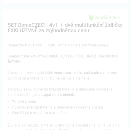
zostáva 9
z 10
SET DomeCZECH 4v1 + dvě multifunkční židličky
EXKLUZIVNĚ za zvýhodněnou cenu
Domeczech 4v1 tvoří 6 stěn, jedna police a potřebné spojky.
Snadno z něj vytvoříte
DOMEČEK, STOLEČEK, HRACÍ CENTRUM I
ŠATNÍK.
V setu naleznete i
základní montessori kolíkovací sadu
s tetrisem,
gumičkami a dřevěnými díly na číslice a písmena.
Tři výšky sedu. Opravdu kvalitní bytelná a důmyslně vytvořená
kostka slouží i
jako stupátko a stoleček.
Tři výšky sedu
Opravdu kvalitní bytelná a důmyslně vytvořená kostka
Slouží i jako stupátko a stoleček.
Židlička domeCZECH má tři výšky podle otočení (12, 21 a 30 cm)