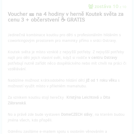
zostáva 10
z 10
Voucher 🎫 na 4 hodiny v herně Koutek světa za
cenu 3 + občerstvení ☕ GRATIS
Jedinečná kombinace koutku pro děti s profesionálním hlídáním s
coworkingovým prostorem pro maminky přímo v srdci Ostravy.
Koutek světa je místo vzniklé z nejvyšší potřeby. Z nejvyšší potřeby
najít pro děti jejich vlastní svět, když si rodiče
v centru Ostravy
potřebují nutně zařídit něco dospěláckého nebo mít chvíli na práci či
vzdělávání.
Nabízíme možnost krátkodobého hlídání dětí
již od 1 roku věku
s
možností využít místo v přilehlém mamahubu.
Za vznikem koutku stojí herečky
Kristýna Leichtová
a
Dita
Zábranská
.
No a právě zde bude vystaven
DomeCZECH slávy
, na kterém budou
jména všech, kdo přispěli.
Odměnu zasíláme e-mailem spolu s osobním věnováním a