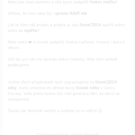
Nebo jste snad vlastenci a rádi byste podpořili
českou značku
?
Věříme, že mezi námi žijí i
opravdu štědří lidé
.
Líbí se Vám náš projekt a přejete si, aby
DomeCZECH
spatřil světlo
světa
co nejdříve
?
Máte velké ❤️ a chcete podpořit českou tvořivost, hravost i lásku k
dětem.
Váš dar pro nás má opravdu velkou hodnotu. Rádi Vám osobně
poděkujeme.
Jména všech přispěvatelů navíc vygravírujeme na
DomeCZECH
slávy
, který umístíme do dětské herny
Koutek světa
v centru
Ostravy. Vaše jméno budou číst celé generace dětí, na dárce se
nezapomíná.
Částku jde libovolně navýšit a budeme za to vděční 😉.
Doručenia odmeny: nešpecifikované