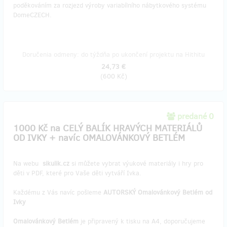
poděkováním za rozjezd výroby variabílního nábytkového systému
DomeCZECH.
Doručenia odmeny: do týždňa po ukončení projektu na Hithitu
24,73 €
(
600 Kč
)
predané 0
1000 Kč na CELÝ BALÍK HRAVÝCH MATERIÁLŮ
OD IVKY + navíc OMALOVÁNKOVÝ BETLÉM
Na webu
sikulik.cz
si můžete vybrat výukové materiály i hry pro
děti v PDF, které pro Vaše děti vytváří Ivka.
Každému z Vás navíc pošleme
AUTORSKÝ Omalovánkový Betlém od
Ivky
Omalovánkový Betlém
je připravený k tisku na A4, doporučujeme