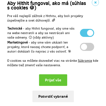
Židlička domeCZECH s osobním věnováním -
Aby Hithit fungoval, ako má (súhlas
dodání do MĚSÍCE po ukončení projektu
s cookies 🍪)
Pre váš najlepší zážitok z Hithitu, aby boli projekty
Historicky prvních 10 variabilních židliček
, které uvedeme na trh.
úspešnejšie a svet dúhovejší. 🌈
Tři výšky sedu
Technické
Opravdu kvalitní bytelná a důmyslně vytvořená kostka
- aby Hithit fungoval, aby sme vás
na webe nestratili a aby sa nestrácali ani
Slouží i jako stupátko a stoleček.
vaše odmeny. 🙂 (vždy aktívny)
Marketingové
- aby sme vám ukázali len
Židlička
domeCZECH
má tři výšky podle otočení (12, 21 a 30 cm)
projekty, ktoré naozaj chcete podporiť, a
pro nejrůznější věk či potřeby. Židlička je z bytelného a lehkého
autori dokázali čo najviac z vás osloviť. 🎯
materiálu -
unese i dospělého (80 kg) a přitom váží pouhé 3 kg
.
O cookies sa môžete dozvedieť viac na stránke
Súkromie
kde
Slouží nejen jako
židlička, ale i jako stupátko
(např. místo učící
môžete tiež zmeniť vaše nastavenia.
věže) nebo
stoleček
.
Minimálně jedna židlička
musí být v kuchyni, děti prostě občas
potřebují taky pomáhat a maminka dosáhnout do té vrchní skříňky,
nemyslíte?
Navíc ji snadno schováte do domečku,
KALLAX
(IKEA) nebo
HALDAGER
(JYSK) systému.
Navíc k židličce dostanete
poděkování a osobní věnování.
Odměna bude zaslána na zvolené výdejní místo Zásilkovny. Za tuto