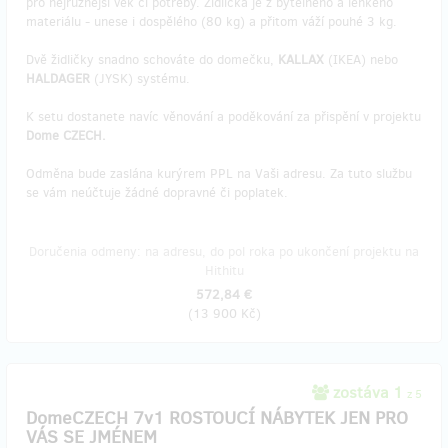
pro nejrůznější věk či potřeby. Židlička je z bytelného a lehkého
materiálu - unese i dospělého (80 kg) a přitom váží pouhé 3 kg.
Dvě židličky snadno schováte do domečku,
KALLAX
(IKEA) nebo
HALDAGER
(JYSK) systému.
K setu dostanete navíc věnování a poděkování za přispění v projektu
Dome CZECH.
Odměna bude zaslána kurýrem PPL na Vaši adresu. Za tuto službu
se vám neúčtuje žádné dopravné či poplatek.
Doručenia odmeny: na adresu, do pol roka po ukončení projektu na
Hithitu
572,84 €
(
13 900 Kč
)
zostáva 1
z 5
DomeCZECH 7v1 ROSTOUCÍ NÁBYTEK JEN PRO
VÁS SE JMÉNEM