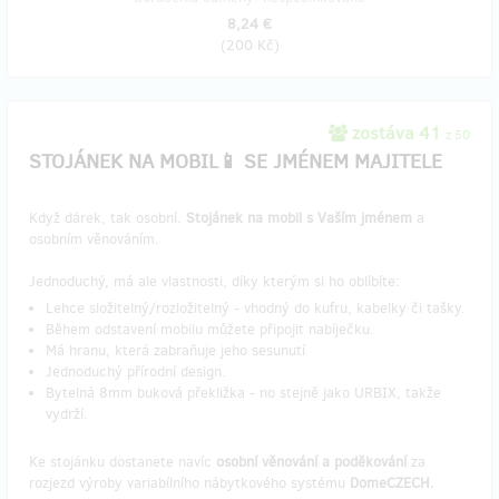
8,24 €
(
200 Kč
)
zostáva 41
z 50
STOJÁNEK NA MOBIL📱 SE JMÉNEM MAJITELE
Když dárek, tak osobní.
Stojánek na mobil s Vaším jménem
a
osobním věnováním.
Jednoduchý, má ale vlastnosti, díky kterým si ho oblíbíte:
Lehce složitelný/rozložitelný - vhodný do kufru, kabelky či tašky.
Během odstavení mobilu můžete připojit nabíječku.
Má hranu, která zabraňuje jeho sesunutí
Jednoduchý přírodní design.
Bytelná 8mm buková překližka - no stejně jako URBIX, takže
vydrží.
Ke stojánku dostanete navíc
osobní věnování a poděkování
za
rozjezd výroby variabílního nábytkového systému
DomeCZECH.