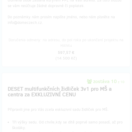
Odměna bude zaslána kurýrem PPL na Vaši adresu. Za tuto službu
se vám neúčtuje žádné dopravné či poplatek.
Do poznámky nám prosím napište jméno, nebo nám písněte na
info@domeczech.cz.
Doručenia odmeny: na adresu, do pol roka po ukončení projektu na
Hithitu
597,57 €
(
14 500 Kč
)
zostáva 10
z 10
DESET multifunkčních židliček 3v1 pro MŠ a
centra za EXKLUZIVNÍ CENU
Připravili jme pro Vás zcela exkluzivní sadu židliček pro MŠ.
Tři výšky sedu. Od chvíle,kdy se dítě poprvé samo posadí, až pro
školáky.