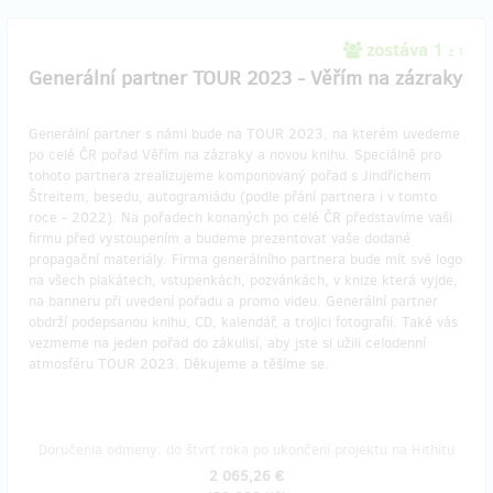
zostáva 1
z 1
Generální partner TOUR 2023 - Věřím na zázraky
Generální partner s námi bude na TOUR 2023, na kterém uvedeme
po celé ČR pořad Věřím na zázraky a novou knihu. Speciálně pro
tohoto partnera zrealizujeme komponovaný pořad s Jindřichem
Štreitem, besedu, autogramiádu (podle přání partnera i v tomto
roce - 2022). Na pořadech konaných po celé ČR představíme vaši
firmu před vystoupením a budeme prezentovat vaše dodané
propagační materiály. Firma generálního partnera bude mít své logo
na všech plakátech, vstupenkách, pozvánkách, v knize která vyjde,
na banneru při uvedení pořadu a promo videu. Generální partner
obdrží podepsanou knihu, CD, kalendář, a trojici fotografií. Také vás
vezmeme na jeden pořad do zákulisí, aby jste si užili celodenní
atmosféru TOUR 2023. Děkujeme a těšíme se.
Doručenia odmeny: do štvrť roka po ukončení projektu na Hithitu
2 065,26 €