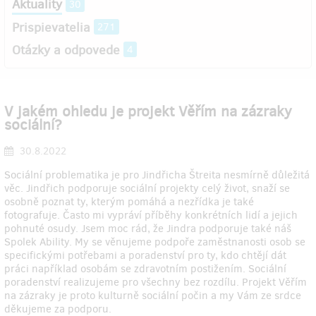
Aktuality
30
Prispievatelia
271
Otázky a odpovede
4
V jakém ohledu je projekt Věřím na zázraky
sociální?
30.8.2022
Sociální problematika je pro Jindřicha Štreita nesmírně důležitá
věc. Jindřich podporuje sociální projekty celý život, snaží se
osobně poznat ty, kterým pomáhá a nezřídka je také
fotografuje. Často mi vypráví příběhy konkrétních lidí a jejich
pohnuté osudy. Jsem moc rád, že Jindra podporuje také náš
Spolek Ability. My se věnujeme podpoře zaměstnanosti osob se
specifickými potřebami a poradenství pro ty, kdo chtějí dát
práci například osobám se zdravotním postižením. Sociální
poradenství realizujeme pro všechny bez rozdílu. Projekt Věřím
na zázraky je proto kulturně sociální počin a my Vám ze srdce
děkujeme za podporu.