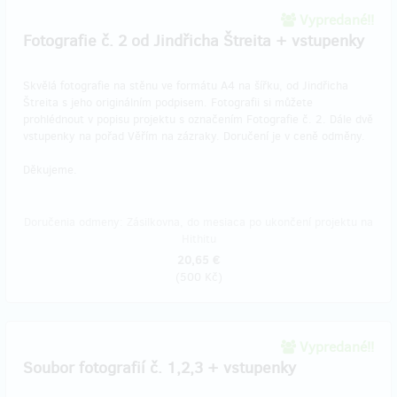
Vypredané!!
Fotografie č. 2 od Jindřicha Štreita + vstupenky
Skvělá fotografie na stěnu ve formátu A4 na šířku, od Jindřicha
Štreita s jeho originálním podpisem. Fotografii si můžete
prohlédnout v popisu projektu s označením Fotografie č. 2. Dále dvě
vstupenky na pořad Věřím na zázraky. Doručení je v ceně odměny.
Děkujeme.
Doručenia odmeny: Zásilkovna, do mesiaca po ukončení projektu na
Hithitu
20,65 €
(
500 Kč
)
Vypredané!!
Soubor fotografií č. 1,2,3 + vstupenky