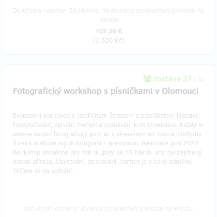
Doručenia odmeny: Zásilkovna, do mesiaca po ukončení projektu na
Hithitu
103,26 €
(
2 500 Kč
)
zostáva 27
z 30
Fotografický workshop s písničkami v Olomouci
Dvoudenní workshop s Jindřichem Štreitem a písničkářem Nosláva.
Fotografování, zpívání, tvoření a poznávání krás Olomouce. Každý si
odveze osobní fotografický portrét s věnováním od mistra Jindřicha
Štreita a album svých fotografií z workshopu. Realizace jaro 2023.
Workshop proběhne pro dvě skupiny po 15 lidech, aby byl zajištěný
osobní přístup. Ubytování, stravování, portrét je v ceně odměny.
Těšíme se na setkání.
Doručenia odmeny: do roka po ukončení projektu na Hithitu