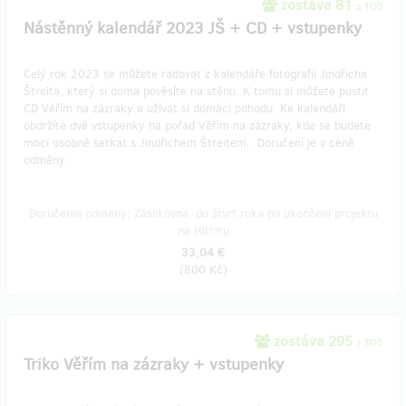
zostáva 81
z 100
Nástěnný kalendář 2023 JŠ + CD + vstupenky
Celý rok 2023 se můžete radovat z kalendáře fotografií Jindřicha
Štreita, který si doma pověsíte na stěnu. K tomu si můžete pustit
CD Věřím na zázraky a užívat si domácí pohodu. Ke kalendáři
obdržíte dvě vstupenky na pořad Věřím na zázraky, kde se budete
moci osobně setkat s Jindřichem Štreitem. Doručení je v ceně
odměny.
Doručenia odmeny: Zásilkovna, do štvrť roka po ukončení projektu
na Hithitu
33,04 €
(
800 Kč
)
zostáva 295
z 300
Triko Věřím na zázraky + vstupenky