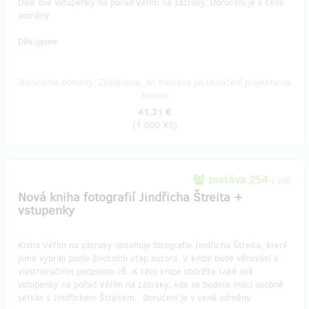
Dále dvě vstupenky na pořad Věřím na zázraky. Doručení je v ceně
odměny.
Děkujeme.
Doručenia odmeny: Zásilkovna, do mesiaca po ukončení projektu na
Hithitu
41,31 €
(
1 000 Kč
)
zostáva 254
z 300
Nová kniha fotografií Jindřicha Štreita +
vstupenky
Kniha Věřím na zázraky obsahuje fotografie Jindřicha Štreita, které
jsme vybrali podle životních etap autora. V knize bude věnování s
vlastnoručním podpisem JŠ. K této knize obdržíte také dvě
vstupenky na pořad Věřím na zázraky, kde se budete moci osobně
setkat s Jindřichem Štreitem. Doručení je v ceně odměny.