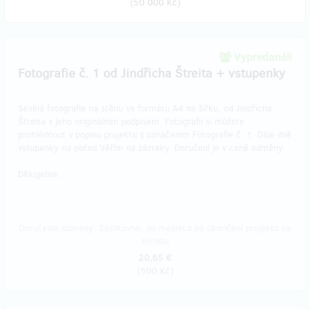
(
50 000 Kč
)
Vypredané!!
Fotografie č. 1 od Jindřicha Štreita + vstupenky
Skvělá fotografie na stěnu ve formátu A4 na šířku, od Jindřicha
Štreita s jeho originálním podpisem. Fotografii si můžete
prohlédnout v popisu projektu s označením Fotografie č. 1. Dále dvě
vstupenky na pořad Věřím na zázraky. Doručení je v ceně odměny.
Děkujeme.
Doručenia odmeny: Zásilkovna, do mesiaca po ukončení projektu na
Hithitu
20,65 €
(
500 Kč
)