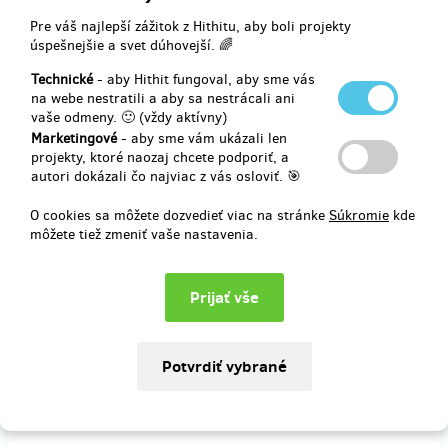
Pre váš najlepší zážitok z Hithitu, aby boli projekty
úspešnejšie a svet dúhovejší. 🌈
Doručenia odmeny: Zásilkovna, do štvrť roka po ukončení projektu
Technické
- aby Hithit fungoval, aby sme vás
na Hithitu
na webe nestratili a aby sa nestrácali ani
74,35 €
vaše odmeny. 🙂 (vždy aktívny)
(
1 800 Kč
)
Marketingové
- aby sme vám ukázali len
projekty, ktoré naozaj chcete podporiť, a
autori dokázali čo najviac z vás osloviť. 🎯
zostáva 84
z 100
O cookies sa môžete dozvedieť viac na stránke
Súkromie
kde
Všechno v krabici
môžete tiež zmeniť vaše nastavenia.
V této odměně jsou úplně všechny naše výtvory položené pěkně do
krabice.
Nová kniha
Věřím na zázraky a
nové CD
Věřím na zázraky
+ dvě vstupenky na náš NOVÝ pořad. Dále CD Zastavit čas a kniha
Zastavit čas, kterou jsme vydali v roce 2019. Na knihu zastavit čas
a CD Zastavit čas se můžete podívat v popisu projektu v části
Všechno v krabici.
Děkujeme.