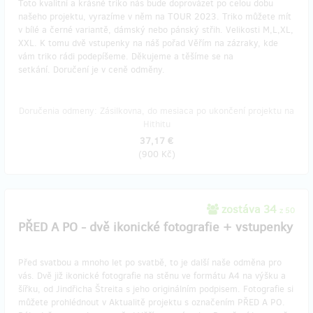
Toto kvalitní a krásné triko nás bude doprovázet po celou dobu
našeho projektu, vyrazíme v něm na TOUR 2023. Triko můžete mít
v bílé a černé variantě, dámský nebo pánský střih. Velikosti M,L,XL,
XXL. K tomu dvě vstupenky na náš pořad Věřím na zázraky, kde
vám triko rádi podepíšeme. Děkujeme a těšíme se na
setkání. Doručení je v ceně odměny.
Doručenia odmeny: Zásilkovna, do mesiaca po ukončení projektu na
Hithitu
37,17 €
(
900 Kč
)
zostáva 34
z 50
PŘED A PO - dvě ikonické fotografie + vstupenky
Před svatbou a mnoho let po svatbě, to je další naše odměna pro
vás. Dvě již ikonické fotografie na stěnu ve formátu A4 na výšku a
šířku, od Jindřicha Štreita s jeho originálním podpisem. Fotografie si
můžete prohlédnout v Aktualitě projektu s označením PŘED A PO.