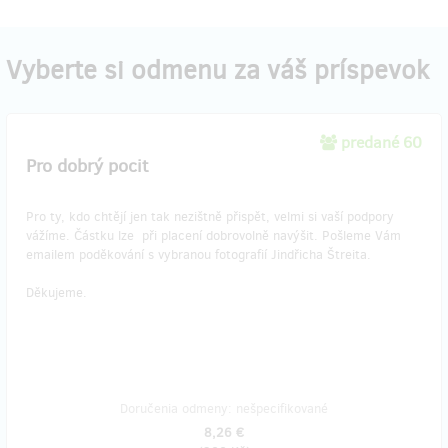
Vyberte si odmenu za váš príspevok
predané 60
Pro dobrý pocit
Pro ty, kdo chtějí jen tak nezištně přispět, velmi si vaší podpory
vážíme. Částku lze při placení dobrovolně navýšit. Pošleme Vám
emailem poděkování s vybranou fotografií Jindřicha Štreita.
Děkujeme.
Doručenia odmeny: nešpecifikované
8,26 €