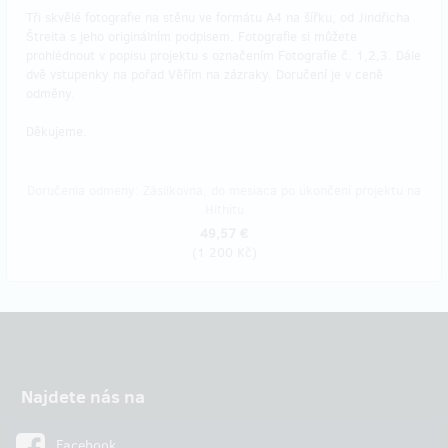
Tři skvělé fotografie na stěnu ve formátu A4 na šířku, od Jindřicha
Štreita s jeho originálním podpisem. Fotografie si můžete
prohlédnout v popisu projektu s označením Fotografie č. 1,2,3. Dále
dvě vstupenky na pořad Věřím na zázraky. Doručení je v ceně
odměny.
Děkujeme.
Doručenia odmeny: Zásilkovna, do mesiaca po ukončení projektu na
Hithitu
49,57 €
(
1 200 Kč
)
Najdete nás na
Facebook