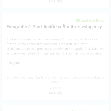
(
200 Kč
)
zostáva 9
z 30
Fotografie č. 3 od Jindřicha Štreita + vstupenky
Skvělá fotografie na stěnu ve formátu A4 na šířku, od Jindřicha
Štreita s jeho originálním podpisem. Fotografii si můžete
prohlédnout v popisu projektu s označením Fotografie č. 3. Dále dvě
vstupenky na pořad Věřím na zázraky. Doručení je v ceně odměny.
Děkujeme.
Doručenia odmeny: Zásilkovna, do mesiaca po ukončení projektu na
Hithitu
20,65 €
(
500 Kč
)