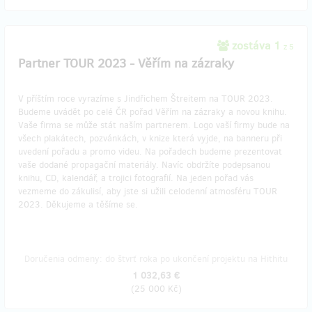
zostáva 1
z 5
Partner TOUR 2023 - Věřím na zázraky
V příštím roce vyrazíme s Jindřichem Štreitem na TOUR 2023.
Budeme uvádět po celé ČR pořad Věřím na zázraky a novou knihu.
Vaše firma se může stát naším partnerem. Logo vaší firmy bude na
všech plakátech, pozvánkách, v knize která vyjde, na banneru při
uvedení pořadu a promo videu. Na pořadech budeme prezentovat
vaše dodané propagační materiály. Navíc obdržíte podepsanou
knihu, CD, kalendář, a trojici fotografií. Na jeden pořad vás
vezmeme do zákulisí, aby jste si užili celodenní atmosféru TOUR
2023. Děkujeme a těšíme se.
Doručenia odmeny: do štvrť roka po ukončení projektu na Hithitu
1 032,63 €
(
25 000 Kč
)