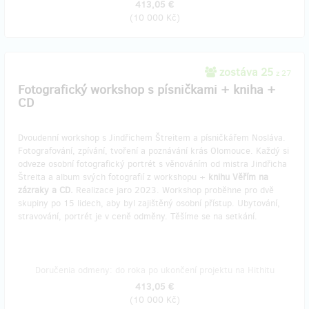
413,05 €
(
10 000 Kč
)
zostáva 25
z 27
Fotografický workshop s písničkami + kniha +
CD
Dvoudenní workshop s Jindřichem Štreitem a písničkářem Nosláva.
Fotografování, zpívání, tvoření a poznávání krás Olomouce. Každý si
odveze osobní fotografický portrét s věnováním od mistra Jindřicha
Štreita a album svých fotografií z workshopu +
knihu Věřím na
zázraky a CD.
Realizace jaro 2023. Workshop proběhne pro dvě
skupiny po 15 lidech, aby byl zajištěný osobní přístup. Ubytování,
stravování, portrét je v ceně odměny. Těšíme se na setkání.
Doručenia odmeny: do roka po ukončení projektu na Hithitu
413,05 €
(
10 000 Kč
)