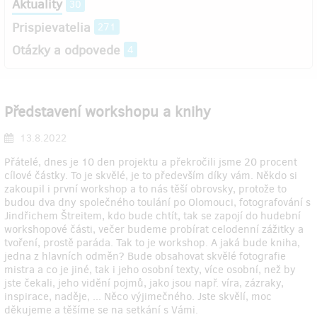
Aktuality
30
Prispievatelia
271
Otázky a odpovede
4
Představení workshopu a knihy
13.8.2022
Přátelé, dnes je 10 den projektu a překročili jsme 20 procent
cílové částky. To je skvělé, je to především díky vám. Někdo si
zakoupil i první workshop a to nás těší obrovsky, protože to
budou dva dny společného toulání po Olomouci, fotografování s
Jindřichem Štreitem, kdo bude chtít, tak se zapojí do hudební
workshopové části, večer budeme probírat celodenní zážitky a
tvoření, prostě paráda. Tak to je workshop. A jaká bude kniha,
jedna z hlavních odměn? Bude obsahovat skvělé fotografie
mistra a co je jiné, tak i jeho osobní texty, více osobní, než by
jste čekali, jeho vidění pojmů, jako jsou např. víra, zázraky,
inspirace, naděje, ... Něco výjimečného. Jste skvělí, moc
děkujeme a těšíme se na setkání s Vámi.