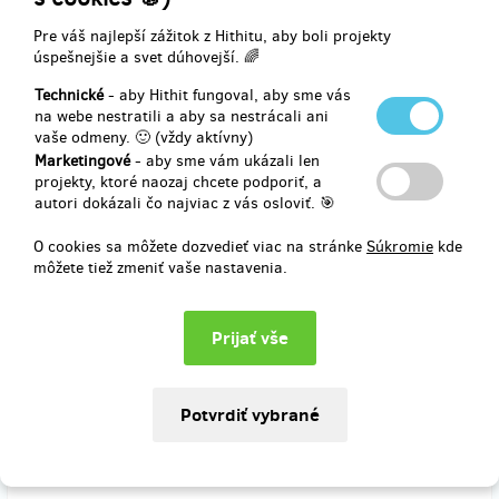
Pre váš najlepší zážitok z Hithitu, aby boli projekty
úspešnejšie a svet dúhovejší. 🌈
Doručenia odmeny: Zásilkovna, do štvrť roka po ukončení projektu
Technické
- aby Hithit fungoval, aby sme vás
na Hithitu
na webe nestratili a aby sa nestrácali ani
74,18 €
vaše odmeny. 🙂 (vždy aktívny)
(
1 800 Kč
)
Marketingové
- aby sme vám ukázali len
projekty, ktoré naozaj chcete podporiť, a
autori dokázali čo najviac z vás osloviť. 🎯
zostáva 84
z 100
O cookies sa môžete dozvedieť viac na stránke
Súkromie
kde
Všechno v krabici
môžete tiež zmeniť vaše nastavenia.
V této odměně jsou úplně všechny naše výtvory položené pěkně do
krabice.
Nová kniha
Věřím na zázraky a
nové CD
Věřím na zázraky
+ dvě vstupenky na náš NOVÝ pořad. Dále CD Zastavit čas a kniha
Zastavit čas, kterou jsme vydali v roce 2019. Na knihu zastavit čas
a CD Zastavit čas se můžete podívat v popisu projektu v části
Všechno v krabici.
Děkujeme.