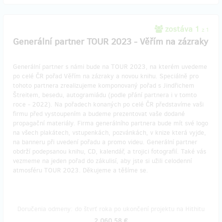
zostáva 1
z 1
Generální partner TOUR 2023 - Věřím na zázraky
Generální partner s námi bude na TOUR 2023, na kterém uvedeme
po celé ČR pořad Věřím na zázraky a novou knihu. Speciálně pro
tohoto partnera zrealizujeme komponovaný pořad s Jindřichem
Štreitem, besedu, autogramiádu (podle přání partnera i v tomto
roce - 2022). Na pořadech konaných po celé ČR představíme vaši
firmu před vystoupením a budeme prezentovat vaše dodané
propagační materiály. Firma generálního partnera bude mít své logo
na všech plakátech, vstupenkách, pozvánkách, v knize která vyjde,
na banneru při uvedení pořadu a promo videu. Generální partner
obdrží podepsanou knihu, CD, kalendář, a trojici fotografií. Také vás
vezmeme na jeden pořad do zákulisí, aby jste si užili celodenní
atmosféru TOUR 2023. Děkujeme a těšíme se.
Doručenia odmeny: do štvrť roka po ukončení projektu na Hithitu
2 060,58 €