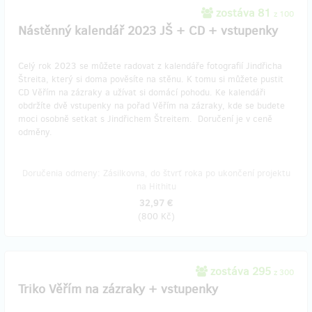
zostáva 81
z 100
Nástěnný kalendář 2023 JŠ + CD + vstupenky
Celý rok 2023 se můžete radovat z kalendáře fotografií Jindřicha
Štreita, který si doma pověsíte na stěnu. K tomu si můžete pustit
CD Věřím na zázraky a užívat si domácí pohodu. Ke kalendáři
obdržíte dvě vstupenky na pořad Věřím na zázraky, kde se budete
moci osobně setkat s Jindřichem Štreitem. Doručení je v ceně
odměny.
Doručenia odmeny: Zásilkovna, do štvrť roka po ukončení projektu
na Hithitu
32,97 €
(
800 Kč
)
zostáva 295
z 300
Triko Věřím na zázraky + vstupenky