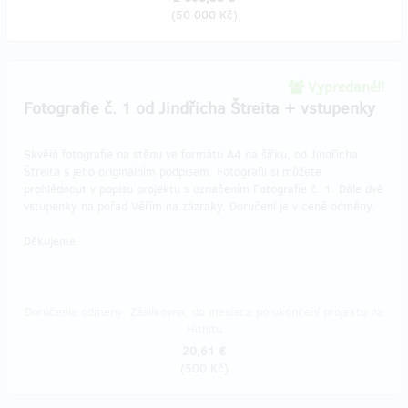
(
50 000 Kč
)
Vypredané!!
Fotografie č. 1 od Jindřicha Štreita + vstupenky
Skvělá fotografie na stěnu ve formátu A4 na šířku, od Jindřicha
Štreita s jeho originálním podpisem. Fotografii si můžete
prohlédnout v popisu projektu s označením Fotografie č. 1. Dále dvě
vstupenky na pořad Věřím na zázraky. Doručení je v ceně odměny.
Děkujeme.
Doručenia odmeny: Zásilkovna, do mesiaca po ukončení projektu na
Hithitu
20,61 €
(
500 Kč
)