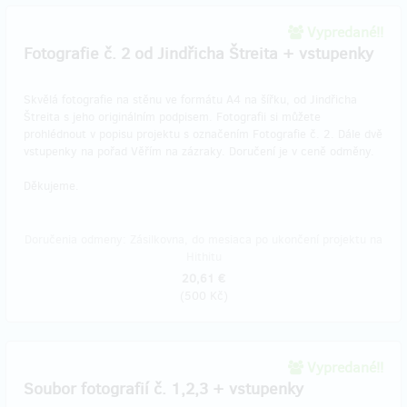
Vypredané!!
Fotografie č. 2 od Jindřicha Štreita + vstupenky
Skvělá fotografie na stěnu ve formátu A4 na šířku, od Jindřicha
Štreita s jeho originálním podpisem. Fotografii si můžete
prohlédnout v popisu projektu s označením Fotografie č. 2. Dále dvě
vstupenky na pořad Věřím na zázraky. Doručení je v ceně odměny.
Děkujeme.
Doručenia odmeny: Zásilkovna, do mesiaca po ukončení projektu na
Hithitu
20,61 €
(
500 Kč
)
Vypredané!!
Soubor fotografií č. 1,2,3 + vstupenky