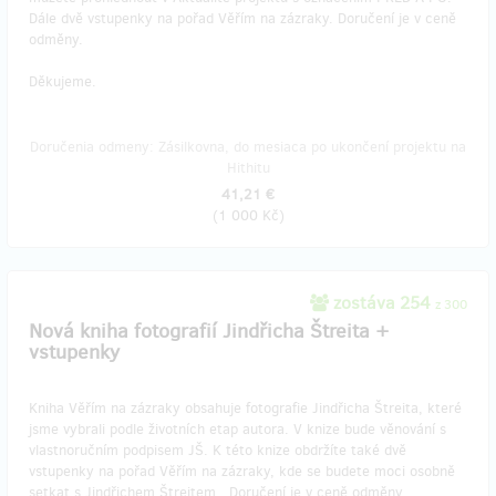
Dále dvě vstupenky na pořad Věřím na zázraky. Doručení je v ceně
odměny.
Děkujeme.
Doručenia odmeny: Zásilkovna, do mesiaca po ukončení projektu na
Hithitu
41,21 €
(
1 000 Kč
)
zostáva 254
z 300
Nová kniha fotografií Jindřicha Štreita +
vstupenky
Kniha Věřím na zázraky obsahuje fotografie Jindřicha Štreita, které
jsme vybrali podle životních etap autora. V knize bude věnování s
vlastnoručním podpisem JŠ. K této knize obdržíte také dvě
vstupenky na pořad Věřím na zázraky, kde se budete moci osobně
setkat s Jindřichem Štreitem. Doručení je v ceně odměny.