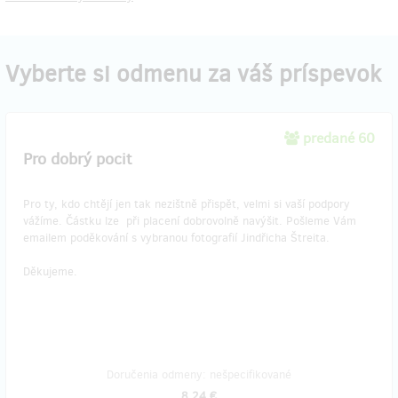
Vyberte si odmenu za váš príspevok
predané 60
Pro dobrý pocit
Pro ty, kdo chtějí jen tak nezištně přispět, velmi si vaší podpory
vážíme. Částku lze při placení dobrovolně navýšit. Pošleme Vám
emailem poděkování s vybranou fotografií Jindřicha Štreita.
Děkujeme.
Doručenia odmeny: nešpecifikované
8,24 €