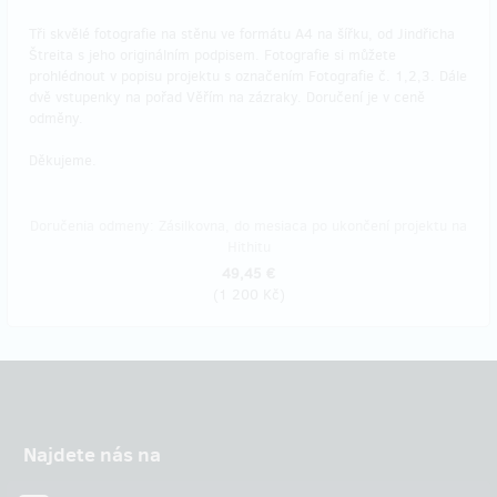
Tři skvělé fotografie na stěnu ve formátu A4 na šířku, od Jindřicha
Štreita s jeho originálním podpisem. Fotografie si můžete
prohlédnout v popisu projektu s označením Fotografie č. 1,2,3. Dále
dvě vstupenky na pořad Věřím na zázraky. Doručení je v ceně
odměny.
Děkujeme.
Doručenia odmeny: Zásilkovna, do mesiaca po ukončení projektu na
Hithitu
49,45 €
(
1 200 Kč
)
Najdete nás na