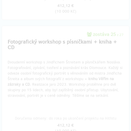
412,12 €
(
10 000 Kč
)
zostáva 25
z 27
Fotografický workshop s písničkami + kniha +
CD
Dvoudenní workshop s Jindřichem Štreitem a písničkářem Nosláva.
Fotografování, zpívání, tvoření a poznávání krás Olomouce. Každý si
odveze osobní fotografický portrét s věnováním od mistra Jindřicha
Štreita a album svých fotografií z workshopu +
knihu Věřím na
zázraky a CD.
Realizace jaro 2023. Workshop proběhne pro dvě
skupiny po 15 lidech, aby byl zajištěný osobní přístup. Ubytování,
stravování, portrét je v ceně odměny. Těšíme se na setkání.
Doručenia odmeny: do roka po ukončení projektu na Hithitu
412,12 €
(
10 000 Kč
)