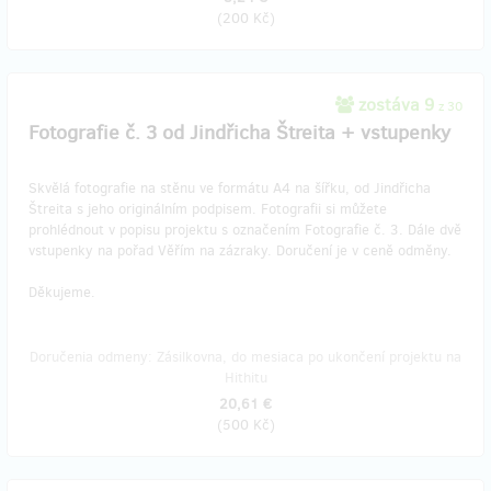
(
200 Kč
)
zostáva 9
z 30
Fotografie č. 3 od Jindřicha Štreita + vstupenky
Skvělá fotografie na stěnu ve formátu A4 na šířku, od Jindřicha
Štreita s jeho originálním podpisem. Fotografii si můžete
prohlédnout v popisu projektu s označením Fotografie č. 3. Dále dvě
vstupenky na pořad Věřím na zázraky. Doručení je v ceně odměny.
Děkujeme.
Doručenia odmeny: Zásilkovna, do mesiaca po ukončení projektu na
Hithitu
20,61 €
(
500 Kč
)