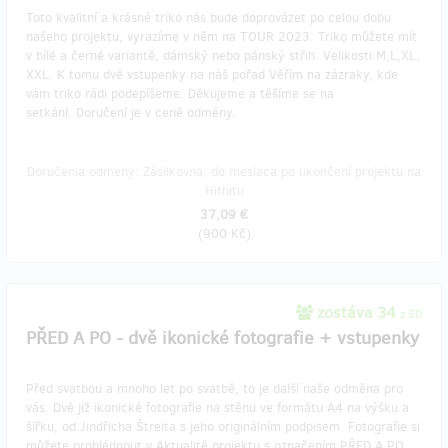
Toto kvalitní a krásné triko nás bude doprovázet po celou dobu
našeho projektu, vyrazíme v něm na TOUR 2023. Triko můžete mít
v bílé a černé variantě, dámský nebo pánský střih. Velikosti M,L,XL,
XXL. K tomu dvě vstupenky na náš pořad Věřím na zázraky, kde
vám triko rádi podepíšeme. Děkujeme a těšíme se na
setkání. Doručení je v ceně odměny.
Doručenia odmeny: Zásilkovna, do mesiaca po ukončení projektu na
Hithitu
37,09 €
(
900 Kč
)
zostáva 34
z 50
PŘED A PO - dvě ikonické fotografie + vstupenky
Před svatbou a mnoho let po svatbě, to je další naše odměna pro
vás. Dvě již ikonické fotografie na stěnu ve formátu A4 na výšku a
šířku, od Jindřicha Štreita s jeho originálním podpisem. Fotografie si
můžete prohlédnout v Aktualitě projektu s označením PŘED A PO.