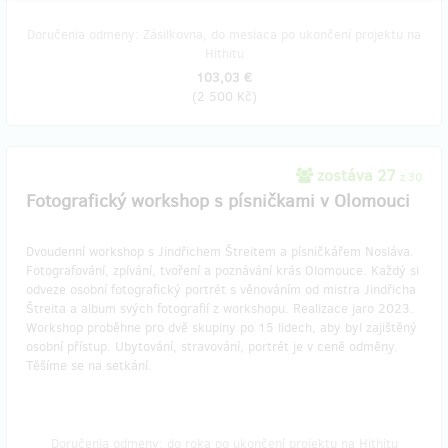
Doručenia odmeny: Zásilkovna, do mesiaca po ukončení projektu na
Hithitu
103,03 €
(
2 500 Kč
)
zostáva 27
z 30
Fotografický workshop s písničkami v Olomouci
Dvoudenní workshop s Jindřichem Štreitem a písničkářem Nosláva.
Fotografování, zpívání, tvoření a poznávání krás Olomouce. Každý si
odveze osobní fotografický portrét s věnováním od mistra Jindřicha
Štreita a album svých fotografií z workshopu. Realizace jaro 2023.
Workshop proběhne pro dvě skupiny po 15 lidech, aby byl zajištěný
osobní přístup. Ubytování, stravování, portrét je v ceně odměny.
Těšíme se na setkání.
Doručenia odmeny: do roka po ukončení projektu na Hithitu